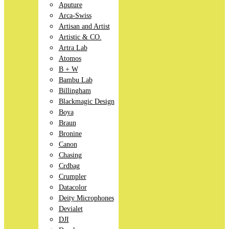
Aputure
Arca-Swiss
Artisan and Artist
Artistic & CO.
Artra Lab
Atomos
B + W
Bambu Lab
Billingham
Blackmagic Design
Boya
Braun
Bronine
Canon
Chasing
Crdbag
Crumpler
Datacolor
Deity Microphones
Devialet
DJI