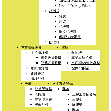
Circular Polarizing Filters
Neutral Density Filters
相機袋
背囊
肩袋
相機帶
拖拉相機箱
保護裝備/配件
防潮箱
專業攝錄設備
航拍
手持攝錄機
航拍機
專業級攝錄機
專業級航拍機
便攜式攝錄機
水底/陸地遙控器材
電影攝錄機
配件/消耗品
電影鏡頭
攝錄配件
光學
支撐系統設備
雙筒望遠鏡
腳架
測距儀
三腳架雲台套裝
單筒望遠鏡
三腳架
光學配件
單腳架
燈架