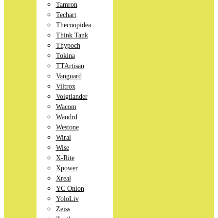
Tamron
Techart
Thecoopidea
Think Tank
Thypoch
Tokina
TTArtisan
Vanguard
Viltrox
Voigtlander
Wacom
Wandrd
Westone
Wiral
Wise
X-Rite
Xpower
Xreal
YC Onion
YoloLiv
Zeiss