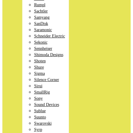
Rumpl
Sachtler
Samyang
SanDisk
Saramonic
Schneider Electric
Sekonic
Sennheiser
Shimoda Designs
Shoten
Shure
Sigma
Silence Corner
Sirui
SmallRig
Sony
Sound Devices
Sublue
Suunto
Swarovski
Syrp