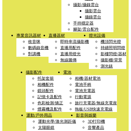
攝影/攝錄雲台
攝影雲台
攝錄雲台
手持穩定器
腳架/雲台配件
專業音訊器材
直播器材
燈光設備
收音咪
即時串流攝影機
機頂閃光燈
數碼錄音機
直播用配件
持續照明閃燈
對講機
直播用燈光
影樓閃燈/器材
無線圖傳
攝影棚/背景
測光錶
攝影配件
電池
托架套籠
相機/器材電池
相機配件
電池手柄
鏡頭配件
電池充電器
記憶卡及配件
行動電源
色彩檢測/矯正
旅行充電器/無線充電座
煙霧機及配件
拖板/USB快速充電線
運動/戶外用品
影音與娛樂
運動光學/激光測距儀
3D打印機
太陽眼鏡
音響產品