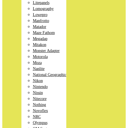
Litepanels
Lomography
Lowepro
Manfrotto
Matador
Maze Fathom
Megadap
Mitakon
Monster Adapter
Motorola
Moza
Nanlite
National Geographic
Nikon
Nintendo
Nissin
Nitecore
Nothing
Novoflex
NRC
Olympus