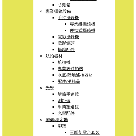
防潮箱
專業攝錄設備
手持攝錄機
專業級攝錄機
便攜式攝錄機
電影攝錄機
電影鏡頭
攝錄配件
航拍器材
航拍機
專業級航拍機
水底/陸地遙控器材
配件/消耗品
光學
雙筒望遠鏡
測距儀
單筒望遠鏡
光學配件
腳架/穩定器
腳架
三腳架雲台套裝