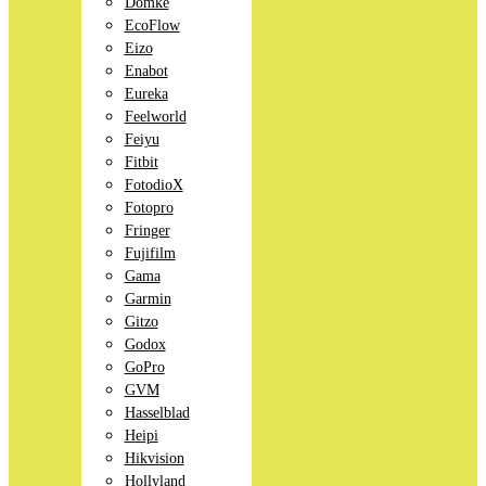
Domke
EcoFlow
Eizo
Enabot
Eureka
Feelworld
Feiyu
Fitbit
FotodioX
Fotopro
Fringer
Fujifilm
Gama
Garmin
Gitzo
Godox
GoPro
GVM
Hasselblad
Heipi
Hikvision
Hollyland