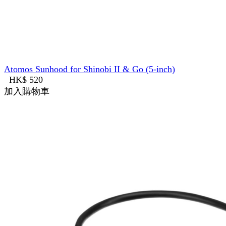
Atomos Sunhood for Shinobi II & Go (5-inch)
HK$ 520
加入購物車