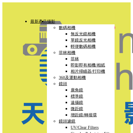
最新產品
攝影
數碼相機
無反光鏡相機
單鏡反光相機
輕便數碼相機
菲林相機
菲林
即影即有相機/相紙
相片掃瞄器/打印機
360及運動相機
鏡頭
廣角鏡
標準鏡
遠攝鏡
微距鏡
增距鏡/轉接環
鏡頭濾鏡
UV/Clear Filters