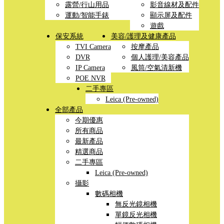
露營/行山用品
影音線材及配件
運動/智能手錶
顯示屏及配件
遊戲
保安系統
美容/護理及健康產品
TVI Camera
按摩產品
DVR
個人護理/美容產品
IP Camera
風筒/空氣清新機
POE NVR
二手專區
Leica (Pre-owned)
全部產品
今期優惠
所有商品
最新產品
精選商品
二手專區
Leica (Pre-owned)
攝影
數碼相機
無反光鏡相機
單鏡反光相機