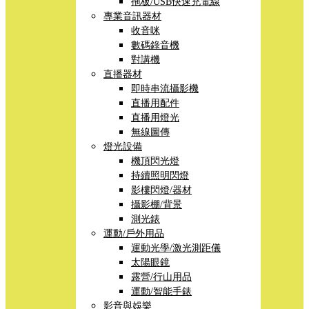
拖板/USB快速充電線
專業音訊器材
收音咪
數碼錄音機
對講機
直播器材
即時串流攝影機
直播用配件
直播用燈光
無線圖傳
燈光設備
機頂閃光燈
持續照明閃燈
影樓閃燈/器材
攝影棚/背景
測光錶
運動/戶外用品
運動光學/激光測距儀
太陽眼鏡
露營/行山用品
運動/智能手錶
影音與娛樂