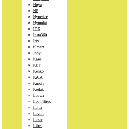
Hoya
HP
Hyperice
Hyundai
IDX
Insta360
Irix
iSmart
Joby
Kase
KEF
Kenko
KiCA
Kinofi
Kodak
Laowa
Lee Filters
Leica
Levoit
Lexar
Libec