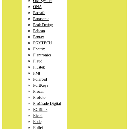
OM System
ONA
Pacsafe
Panasonic
Peak Design
Pelican
Pentax
PGYTECH
Phottix
Plantronics
Plaud
Plustek
PMI
Polaroid
PortKeys
Procan
Profoto
ProGrade Digital
RGBlink
Ricoh
Rode
Rollei