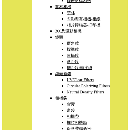
輕便數碼相機
菲林相機
菲林
即影即有相機/相紙
相片掃瞄器/打印機
360及運動相機
鏡頭
廣角鏡
標準鏡
遠攝鏡
微距鏡
增距鏡/轉接環
鏡頭濾鏡
UV/Clear Filters
Circular Polarizing Filters
Neutral Density Filters
相機袋
背囊
肩袋
相機帶
拖拉相機箱
保護裝備/配件