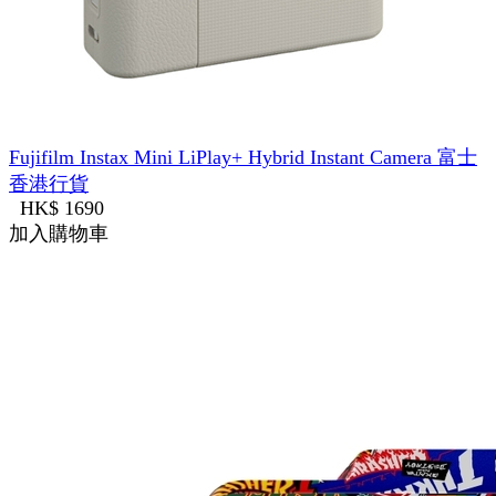
Fujifilm Instax Mini LiPlay+ Hybrid Instant Camera 富士
香港行貨
HK$ 1690
加入購物車