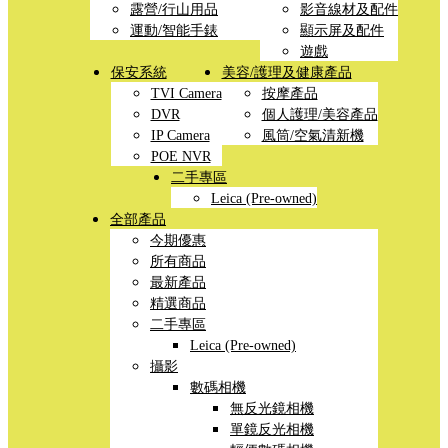
露營/行山用品
影音線材及配件
運動/智能手錶
顯示屏及配件
遊戲
保安系統
美容/護理及健康產品
TVI Camera
按摩產品
DVR
個人護理/美容產品
IP Camera
風筒/空氣清新機
POE NVR
二手專區
Leica (Pre-owned)
全部產品
今期優惠
所有商品
最新產品
精選商品
二手專區
Leica (Pre-owned)
攝影
數碼相機
無反光鏡相機
單鏡反光相機