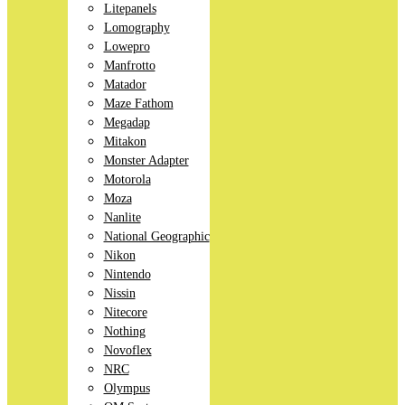
Litepanels
Lomography
Lowepro
Manfrotto
Matador
Maze Fathom
Megadap
Mitakon
Monster Adapter
Motorola
Moza
Nanlite
National Geographic
Nikon
Nintendo
Nissin
Nitecore
Nothing
Novoflex
NRC
Olympus