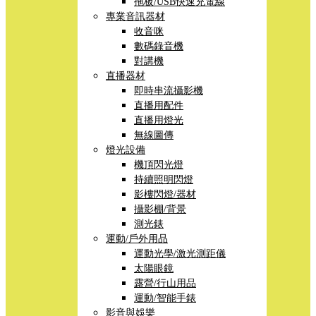
拖板/USB快速充電線
專業音訊器材
收音咪
數碼錄音機
對講機
直播器材
即時串流攝影機
直播用配件
直播用燈光
無線圖傳
燈光設備
機頂閃光燈
持續照明閃燈
影樓閃燈/器材
攝影棚/背景
測光錶
運動/戶外用品
運動光學/激光測距儀
太陽眼鏡
露營/行山用品
運動/智能手錶
影音與娛樂