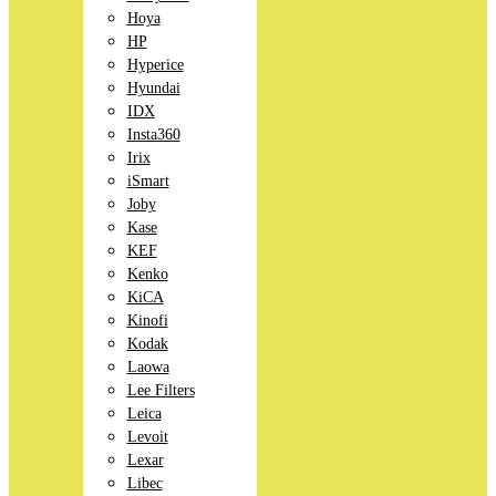
Hoya
HP
Hyperice
Hyundai
IDX
Insta360
Irix
iSmart
Joby
Kase
KEF
Kenko
KiCA
Kinofi
Kodak
Laowa
Lee Filters
Leica
Levoit
Lexar
Libec