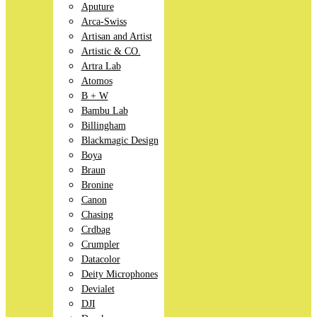
Aputure
Arca-Swiss
Artisan and Artist
Artistic & CO.
Artra Lab
Atomos
B + W
Bambu Lab
Billingham
Blackmagic Design
Boya
Braun
Bronine
Canon
Chasing
Crdbag
Crumpler
Datacolor
Deity Microphones
Devialet
DJI