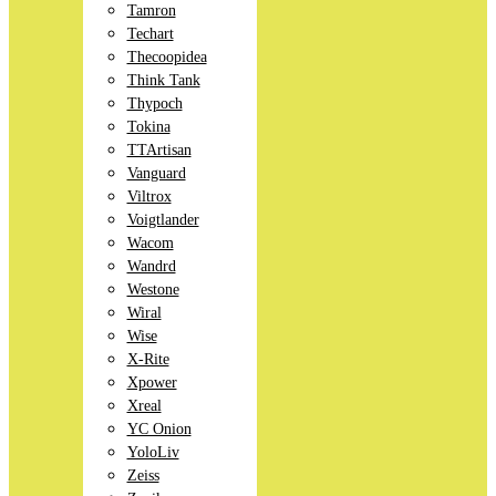
Tamron
Techart
Thecoopidea
Think Tank
Thypoch
Tokina
TTArtisan
Vanguard
Viltrox
Voigtlander
Wacom
Wandrd
Westone
Wiral
Wise
X-Rite
Xpower
Xreal
YC Onion
YoloLiv
Zeiss