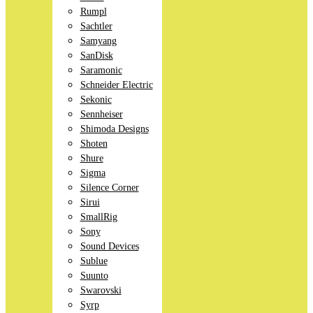
Rumpl
Sachtler
Samyang
SanDisk
Saramonic
Schneider Electric
Sekonic
Sennheiser
Shimoda Designs
Shoten
Shure
Sigma
Silence Corner
Sirui
SmallRig
Sony
Sound Devices
Sublue
Suunto
Swarovski
Syrp