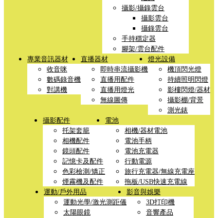
攝影/攝錄雲台
攝影雲台
攝錄雲台
手持穩定器
腳架/雲台配件
專業音訊器材
直播器材
燈光設備
收音咪
即時串流攝影機
機頂閃光燈
數碼錄音機
直播用配件
持續照明閃燈
對講機
直播用燈光
影樓閃燈/器材
無線圖傳
攝影棚/背景
測光錶
攝影配件
電池
托架套籠
相機/器材電池
相機配件
電池手柄
鏡頭配件
電池充電器
記憶卡及配件
行動電源
色彩檢測/矯正
旅行充電器/無線充電座
煙霧機及配件
拖板/USB快速充電線
運動/戶外用品
影音與娛樂
運動光學/激光測距儀
3D打印機
太陽眼鏡
音響產品