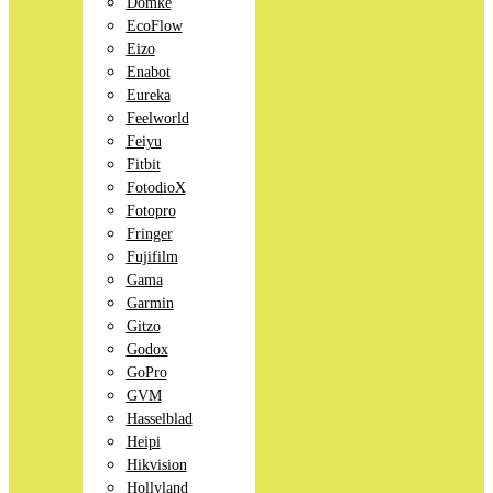
Domke
EcoFlow
Eizo
Enabot
Eureka
Feelworld
Feiyu
Fitbit
FotodioX
Fotopro
Fringer
Fujifilm
Gama
Garmin
Gitzo
Godox
GoPro
GVM
Hasselblad
Heipi
Hikvision
Hollyland