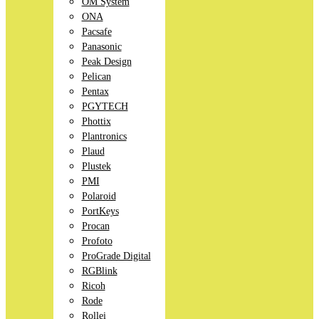
OM System
ONA
Pacsafe
Panasonic
Peak Design
Pelican
Pentax
PGYTECH
Phottix
Plantronics
Plaud
Plustek
PMI
Polaroid
PortKeys
Procan
Profoto
ProGrade Digital
RGBlink
Ricoh
Rode
Rollei