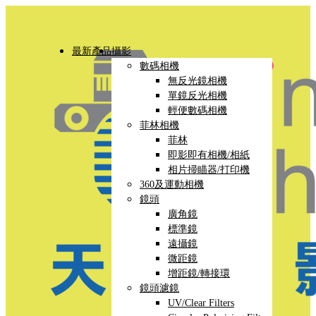
最新產品
攝影
數碼相機
無反光鏡相機
單鏡反光相機
輕便數碼相機
菲林相機
菲林
即影即有相機/相紙
相片掃瞄器/打印機
360及運動相機
鏡頭
廣角鏡
標準鏡
遠攝鏡
微距鏡
增距鏡/轉接環
鏡頭濾鏡
UV/Clear Filters