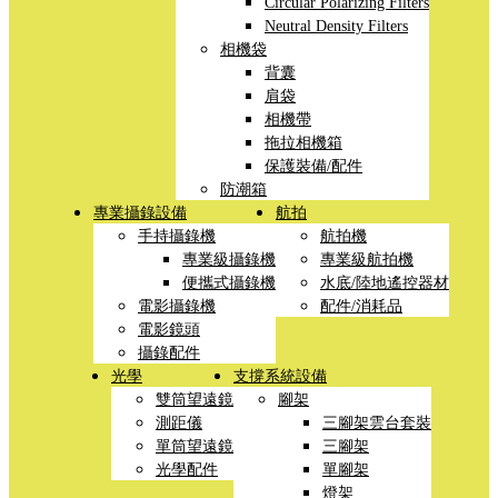
Circular Polarizing Filters
Neutral Density Filters
相機袋
背囊
肩袋
相機帶
拖拉相機箱
保護裝備/配件
防潮箱
專業攝錄設備
航拍
手持攝錄機
航拍機
專業級攝錄機
專業級航拍機
便攜式攝錄機
水底/陸地遙控器材
電影攝錄機
配件/消耗品
電影鏡頭
攝錄配件
光學
支撐系統設備
雙筒望遠鏡
腳架
測距儀
三腳架雲台套裝
單筒望遠鏡
三腳架
光學配件
單腳架
燈架