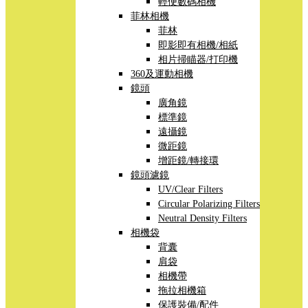
輕便數碼相機
菲林相機
菲林
即影即有相機/相紙
相片掃瞄器/打印機
360及運動相機
鏡頭
廣角鏡
標準鏡
遠攝鏡
微距鏡
增距鏡/轉接環
鏡頭濾鏡
UV/Clear Filters
Circular Polarizing Filters
Neutral Density Filters
相機袋
背囊
肩袋
相機帶
拖拉相機箱
保護裝備/配件