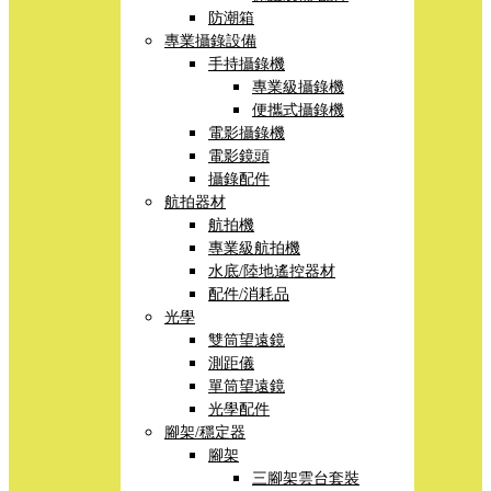
防潮箱
專業攝錄設備
手持攝錄機
專業級攝錄機
便攜式攝錄機
電影攝錄機
電影鏡頭
攝錄配件
航拍器材
航拍機
專業級航拍機
水底/陸地遙控器材
配件/消耗品
光學
雙筒望遠鏡
測距儀
單筒望遠鏡
光學配件
腳架/穩定器
腳架
三腳架雲台套裝