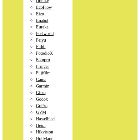
Domke
EcoFlow
Eizo
Enabot
Eureka
Feelworld
Feiyu
Fitbit
FotodioX
Fotopro
Fringer
Fujifilm
Gama
Garmin
Gitzo
Godox
GoPro
GVM
Hasselblad
Heipi
Hikvision
Hollyland