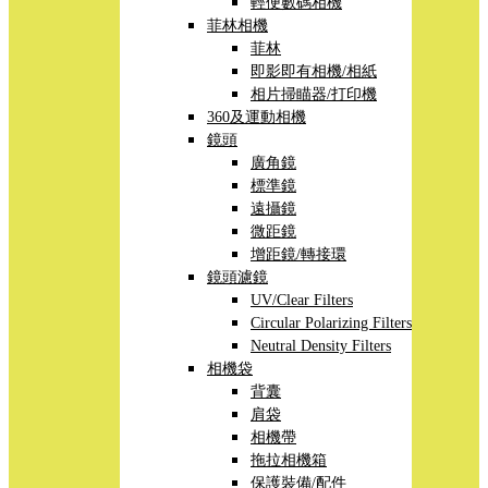
輕便數碼相機
菲林相機
菲林
即影即有相機/相紙
相片掃瞄器/打印機
360及運動相機
鏡頭
廣角鏡
標準鏡
遠攝鏡
微距鏡
增距鏡/轉接環
鏡頭濾鏡
UV/Clear Filters
Circular Polarizing Filters
Neutral Density Filters
相機袋
背囊
肩袋
相機帶
拖拉相機箱
保護裝備/配件