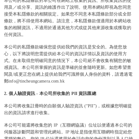
本公司的私隱條款對本公司在網站上收集的資訊、所收集資訊的使
用及／或分享、資訊的維護作出了說明。使用本網站即視為您同意
接受本私隱條款的相關規定。如果您不同意本私隱條款部分或全部
條款，將不得使用本網站。請注意，本私隱條款僅適用於本網站收
集的相關資訊，不適用於通過其他方式或從其他來源收集或獲取的
任何資訊。
本公司的私隱條款確保您提供給我們的資訊是安全的。為使您放
心，以下將說明您需提供給本公司的資訊詳情以及資訊的使用方
式。在未取得您明確同意的情況下，本公司絕不會收集有關您的敏
感資訊。本公司所掌握的資訊是準確的並會隨時更新。如您希望查
閱及/或更正您在網上提供給我們可識辨個人身份的資料，請透過電
郵info@
tincheungcamera
.com
.hk
2.
個人驗證資訊 - 本公司所收集的 PII 資訊匯總
本公司將收集註冊時的自願個人驗證資訊 (“PII”)，或根據您明確提
出的資訊請求進行收集。
本公司可能還將收集您的 IP（互聯網協議）位址以便通過本公司的
伺服器診斷問題和管理此網站。IP 地址是指使用互聯網時指定給您
電腦的數位。您的 IP 位址還將用於會話中您的身份識別以及人口統