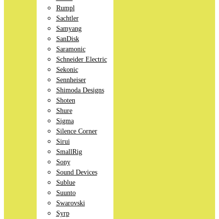
Rumpl
Sachtler
Samyang
SanDisk
Saramonic
Schneider Electric
Sekonic
Sennheiser
Shimoda Designs
Shoten
Shure
Sigma
Silence Corner
Sirui
SmallRig
Sony
Sound Devices
Sublue
Suunto
Swarovski
Syrp