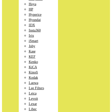
Hoya
HP
Hyperice
Hyundai
IDX
Insta360
Irix
iSmart
Joby
Kase
KEF
Kenko
KiCA
Kinofi
Kodak
Laowa
Lee Filters
Leica
Levoit
Lexar
Libec