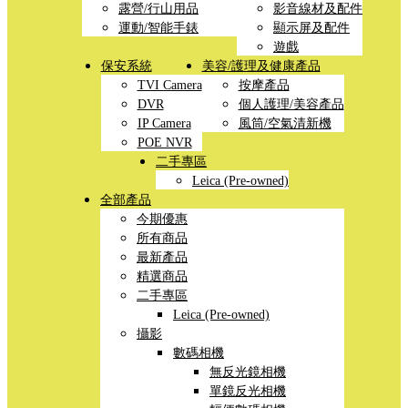
露營/行山用品
影音線材及配件
運動/智能手錶
顯示屏及配件
遊戲
保安系統
美容/護理及健康產品
TVI Camera
按摩產品
DVR
個人護理/美容產品
IP Camera
風筒/空氣清新機
POE NVR
二手專區
Leica (Pre-owned)
全部產品
今期優惠
所有商品
最新產品
精選商品
二手專區
Leica (Pre-owned)
攝影
數碼相機
無反光鏡相機
單鏡反光相機