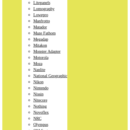
Litepanels
Lomography
Lowepro
Manfrotto
Matador
Maze Fathom
Megadap
Mitakon
Monster Adapter
Motorola
Moza
Nanlite
National Geographic
Nikon
Nintendo
Nissin
Nitecore
Nothing
Novoflex
NRC
Olympus