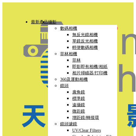
最新產品
攝影
數碼相機
無反光鏡相機
單鏡反光相機
輕便數碼相機
菲林相機
菲林
即影即有相機/相紙
相片掃瞄器/打印機
360及運動相機
鏡頭
廣角鏡
標準鏡
遠攝鏡
微距鏡
增距鏡/轉接環
鏡頭濾鏡
UV/Clear Filters