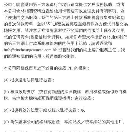
公司可能會選用第三方來進行市場行銷或提供客戶服務協助，或者
本公司會將相關資料透露給信用卡營運商以處理支付有關事項。為
了便捷的交易服務，我們的第三方網上付款系統將會收集並紀錄您
的首次付款資料，並以SSL加密裝置傳送至銀行作為方便您日後交易
轉賬之用。請注意天祥攝影器材從不於我們的伺服器上儲存及使用
您的任何資料(包括信用卡資料)。如果你希望天祥攝影器材通知我們
的第三方網上付款系統移除您的的信用卡紀錄，請透過電郵
info@
tincheungcamera
.com
.hk
或聯絡我們的網上客戶服務主任，我
們將通知我們的信用卡營運商將它刪除。
本公司同樣保留基於下述目的披露 PII 的權利：
(a)
根據適用法律進行披露；
(b)
根據政府要求（或任何類型的法律機構、政府機構或類似政府機
構、當地權力機構或互聯網保護機構）進行披露；
(c)
根據有效的法定手續或程式進行披露；或
(d)
為保護本公司的權利或財產、本網站及／或本網站的其他用戶。