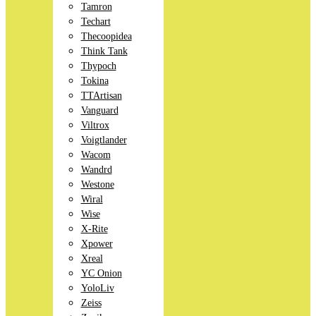
Tamron
Techart
Thecoopidea
Think Tank
Thypoch
Tokina
TTArtisan
Vanguard
Viltrox
Voigtlander
Wacom
Wandrd
Westone
Wiral
Wise
X-Rite
Xpower
Xreal
YC Onion
YoloLiv
Zeiss