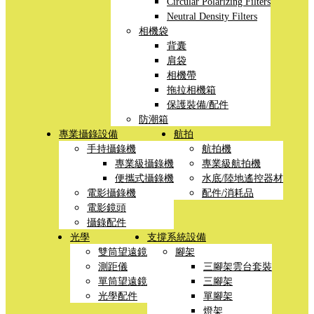
Circular Polarizing Filters
Neutral Density Filters
相機袋
背囊
肩袋
相機帶
拖拉相機箱
保護裝備/配件
防潮箱
專業攝錄設備
航拍
手持攝錄機
航拍機
專業級攝錄機
專業級航拍機
便攜式攝錄機
水底/陸地遙控器材
電影攝錄機
配件/消耗品
電影鏡頭
攝錄配件
光學
支撐系統設備
雙筒望遠鏡
腳架
測距儀
三腳架雲台套裝
單筒望遠鏡
三腳架
光學配件
單腳架
燈架