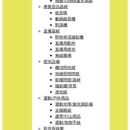
拖板/USB快速充電線
專業音訊器材
收音咪
數碼錄音機
對講機
直播器材
即時串流攝影機
直播用配件
直播用燈光
無線圖傳
燈光設備
機頂閃光燈
持續照明閃燈
影樓閃燈/器材
攝影棚/背景
測光錶
運動/戶外用品
運動光學/激光測距儀
太陽眼鏡
露營/行山用品
運動/智能手錶
影音與娛樂