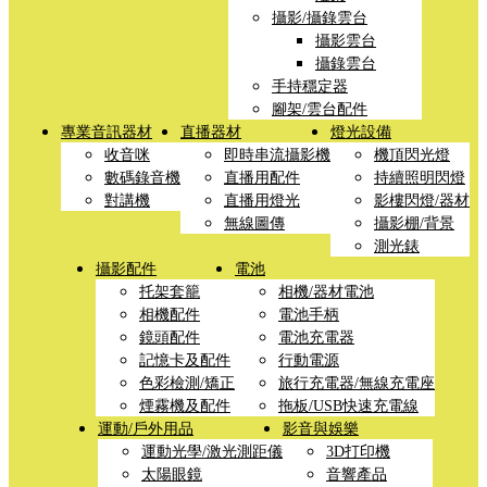
攝影/攝錄雲台
攝影雲台
攝錄雲台
手持穩定器
腳架/雲台配件
專業音訊器材
直播器材
燈光設備
收音咪
即時串流攝影機
機頂閃光燈
數碼錄音機
直播用配件
持續照明閃燈
對講機
直播用燈光
影樓閃燈/器材
無線圖傳
攝影棚/背景
測光錶
攝影配件
電池
托架套籠
相機/器材電池
相機配件
電池手柄
鏡頭配件
電池充電器
記憶卡及配件
行動電源
色彩檢測/矯正
旅行充電器/無線充電座
煙霧機及配件
拖板/USB快速充電線
運動/戶外用品
影音與娛樂
運動光學/激光測距儀
3D打印機
太陽眼鏡
音響產品