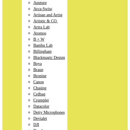
Aputure
Arca-Swiss
Artisan and Artist
Artistic & CO.
Artra Lab
Atomos
B + W
Bambu Lab
Billingham
Blackmagic Design
Boya
Braun
Bronine
Canon
Chasing
Crdbag
Crumpler
Datacolor
Deity Microphones
Devialet
DJI