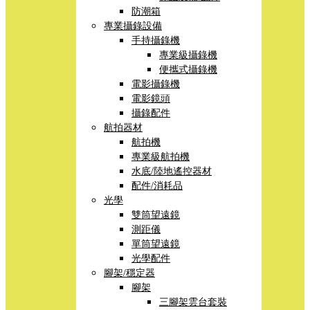
防潮箱
專業攝錄設備
手持攝錄機
專業級攝錄機
便攜式攝錄機
電影攝錄機
電影鏡頭
攝錄配件
航拍器材
航拍機
專業級航拍機
水底/陸地遙控器材
配件/消耗品
光學
雙筒望遠鏡
測距儀
單筒望遠鏡
光學配件
腳架/穩定器
腳架
三腳架雲台套裝