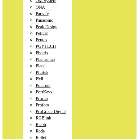
OM System
ONA
Pacsafe
Panasonic
Peak Design
Pelican
Pentax
PGYTECH
Phottix
Plantronics
Plaud
Plustek
PMI
Polaroid
PortKeys
Procan
Profoto
ProGrade Digital
RGBlink
Ricoh
Rode
Rollei