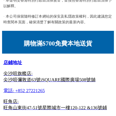
· 本聲明受香港特別行政區法律規管，並按照香港特別行政區法律予
以解釋。
· 本公司保留隨時修訂本網站的保安及私隱政策權利，因此建議您定
時查閱本頁面，確保清楚了解有關政策的最新內容。
購物滿$700免費本地送貨
店鋪地址
尖沙咀旗艦店:
尖沙咀彌敦道63號iSQUARE國際廣場508號舖
電話: +852 27221265
旺角店:
旺角山東街47-51號星際城市一樓120-122 &136號鋪