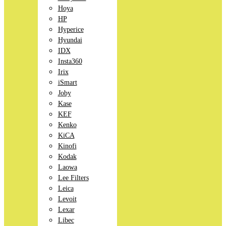
Hoya
HP
Hyperice
Hyundai
IDX
Insta360
Irix
iSmart
Joby
Kase
KEF
Kenko
KiCA
Kinofi
Kodak
Laowa
Lee Filters
Leica
Levoit
Lexar
Libec