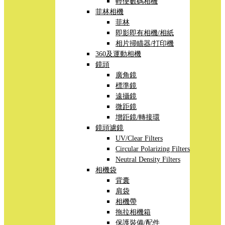
輕便數碼相機
菲林相機
菲林
即影即有相機/相紙
相片掃瞄器/打印機
360及運動相機
鏡頭
廣角鏡
標準鏡
遠攝鏡
微距鏡
增距鏡/轉接環
鏡頭濾鏡
UV/Clear Filters
Circular Polarizing Filters
Neutral Density Filters
相機袋
背囊
肩袋
相機帶
拖拉相機箱
保護裝備/配件