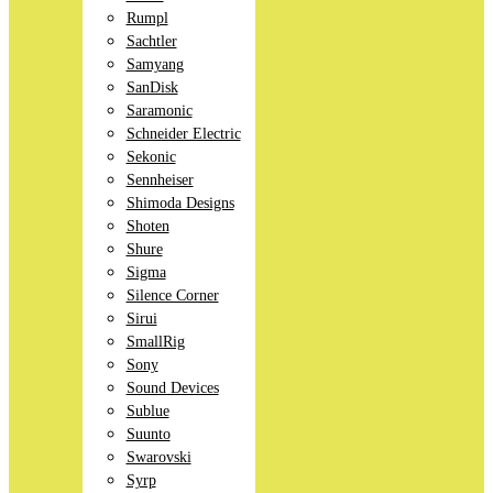
Rumpl
Sachtler
Samyang
SanDisk
Saramonic
Schneider Electric
Sekonic
Sennheiser
Shimoda Designs
Shoten
Shure
Sigma
Silence Corner
Sirui
SmallRig
Sony
Sound Devices
Sublue
Suunto
Swarovski
Syrp