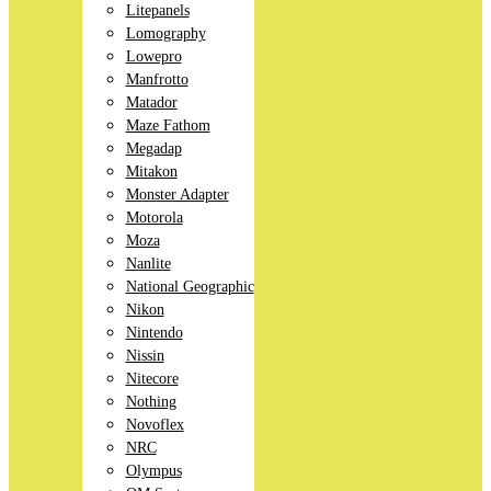
Litepanels
Lomography
Lowepro
Manfrotto
Matador
Maze Fathom
Megadap
Mitakon
Monster Adapter
Motorola
Moza
Nanlite
National Geographic
Nikon
Nintendo
Nissin
Nitecore
Nothing
Novoflex
NRC
Olympus