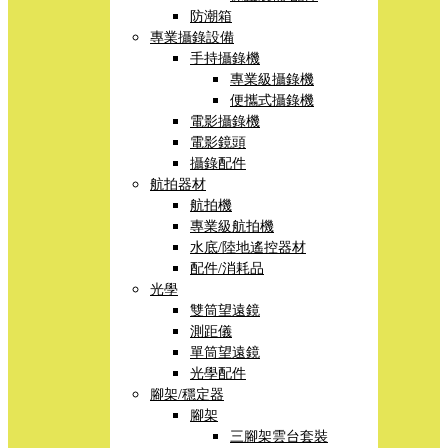
防潮箱
專業攝錄設備
手持攝錄機
專業級攝錄機
便攜式攝錄機
電影攝錄機
電影鏡頭
攝錄配件
航拍器材
航拍機
專業級航拍機
水底/陸地遙控器材
配件/消耗品
光學
雙筒望遠鏡
測距儀
單筒望遠鏡
光學配件
腳架/穩定器
腳架
三腳架雲台套裝