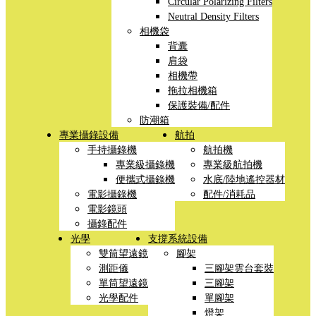
Circular Polarizing Filters
Neutral Density Filters
相機袋
背囊
肩袋
相機帶
拖拉相機箱
保護裝備/配件
防潮箱
專業攝錄設備
航拍
手持攝錄機
航拍機
專業級攝錄機
專業級航拍機
便攜式攝錄機
水底/陸地遙控器材
電影攝錄機
配件/消耗品
電影鏡頭
攝錄配件
光學
支撐系統設備
雙筒望遠鏡
腳架
測距儀
三腳架雲台套裝
單筒望遠鏡
三腳架
光學配件
單腳架
燈架