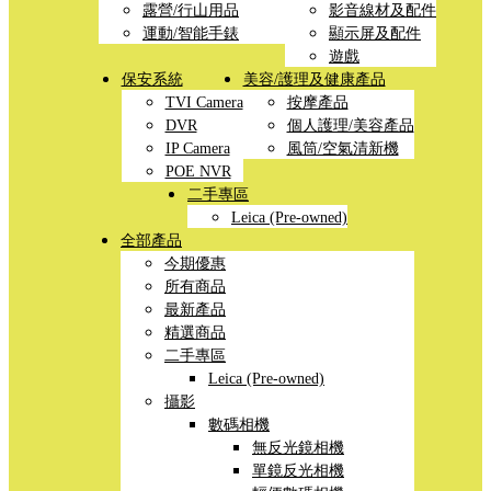
露營/行山用品
影音線材及配件
運動/智能手錶
顯示屏及配件
遊戲
保安系統
美容/護理及健康產品
TVI Camera
按摩產品
DVR
個人護理/美容產品
IP Camera
風筒/空氣清新機
POE NVR
二手專區
Leica (Pre-owned)
全部產品
今期優惠
所有商品
最新產品
精選商品
二手專區
Leica (Pre-owned)
攝影
數碼相機
無反光鏡相機
單鏡反光相機