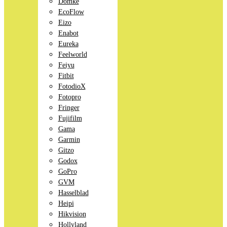
Domke
EcoFlow
Eizo
Enabot
Eureka
Feelworld
Feiyu
Fitbit
FotodioX
Fotopro
Fringer
Fujifilm
Gama
Garmin
Gitzo
Godox
GoPro
GVM
Hasselblad
Heipi
Hikvision
Hollyland