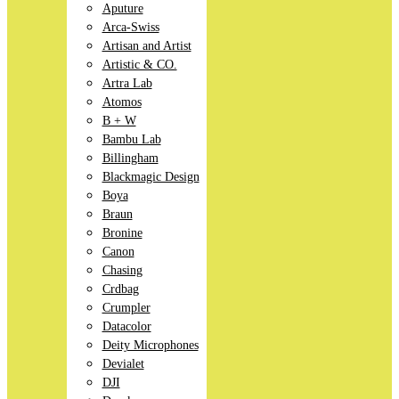
Aputure
Arca-Swiss
Artisan and Artist
Artistic & CO.
Artra Lab
Atomos
B + W
Bambu Lab
Billingham
Blackmagic Design
Boya
Braun
Bronine
Canon
Chasing
Crdbag
Crumpler
Datacolor
Deity Microphones
Devialet
DJI