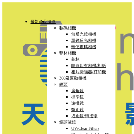
最新產品
攝影
數碼相機
無反光鏡相機
單鏡反光相機
輕便數碼相機
菲林相機
菲林
即影即有相機/相紙
相片掃瞄器/打印機
360及運動相機
鏡頭
廣角鏡
標準鏡
遠攝鏡
微距鏡
增距鏡/轉接環
鏡頭濾鏡
UV/Clear Filters