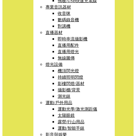
拖板/USB快速充電線
專業音訊器材
收音咪
數碼錄音機
對講機
直播器材
即時串流攝影機
直播用配件
直播用燈光
無線圖傳
燈光設備
機頂閃光燈
持續照明閃燈
影樓閃燈/器材
攝影棚/背景
測光錶
運動/戶外用品
運動光學/激光測距儀
太陽眼鏡
露營/行山用品
運動/智能手錶
影音與娛樂