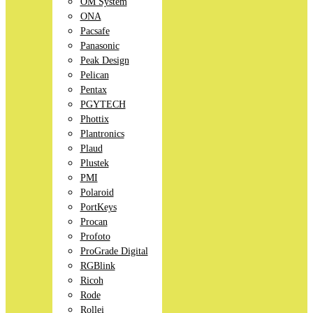
OM System
ONA
Pacsafe
Panasonic
Peak Design
Pelican
Pentax
PGYTECH
Phottix
Plantronics
Plaud
Plustek
PMI
Polaroid
PortKeys
Procan
Profoto
ProGrade Digital
RGBlink
Ricoh
Rode
Rollei