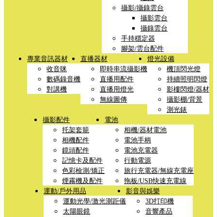
攝影/攝錄雲台
攝影雲台
攝錄雲台
手持穩定器
腳架/雲台配件
專業音訊器材
直播器材
燈光設備
收音咪
即時串流攝影機
機頂閃光燈
數碼錄音機
直播用配件
持續照明閃燈
對講機
直播用燈光
影樓閃燈/器材
無線圖傳
攝影棚/背景
測光錶
攝影配件
電池
托架套籠
相機/器材電池
相機配件
電池手柄
鏡頭配件
電池充電器
記憶卡及配件
行動電源
色彩檢測/矯正
旅行充電器/無線充電座
煙霧機及配件
拖板/USB快速充電線
運動/戶外用品
影音與娛樂
運動光學/激光測距儀
3D打印機
太陽眼鏡
音響產品