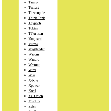
Tamron
Techart
Thecoopidea
Think Tank
Thypoch
Tokina
TTArtisan
Vanguard
Viltrox
Voigtlander
Wacom
Wandrd
Westone
Wiral
Wise
X-Rite
Xpower
Xreal
YC Onion
YoloLiv
Zeiss