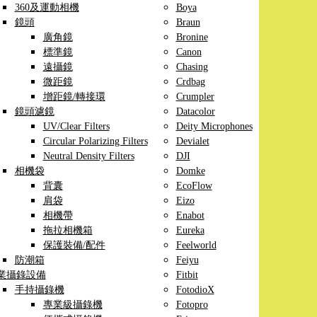
360及運動相機
Boya
鏡頭
Braun
廣角鏡
Bronine
標準鏡
Canon
遠攝鏡
Chasing
微距鏡
Crdbag
增距鏡/轉接環
Crumpler
鏡頭濾鏡
Datacolor
UV/Clear Filters
Deity Microphones
Circular Polarizing Filters
Devialet
Neutral Density Filters
DJI
相機袋
Domke
背囊
EcoFlow
肩袋
Eizo
相機帶
Enabot
拖拉相機箱
Eureka
保護裝備/配件
Feelworld
防潮箱
Feiyu
業攝錄設備
Fitbit
手持攝錄機
FotodioX
專業級攝錄機
Fotopro