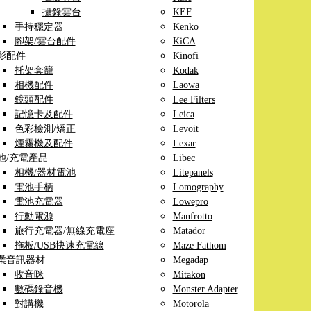
攝錄雲台
KEF
手持穩定器
Kenko
腳架/雲台配件
KiCA
影配件
Kinofi
托架套籠
Kodak
相機配件
Laowa
鏡頭配件
Lee Filters
記憶卡及配件
Leica
色彩檢測/矯正
Levoit
煙霧機及配件
Lexar
池/充電產品
Libec
相機/器材電池
Litepanels
電池手柄
Lomography
電池充電器
Lowepro
行動電源
Manfrotto
旅行充電器/無線充電座
Matador
拖板/USB快速充電線
Maze Fathom
業音訊器材
Megadap
收音咪
Mitakon
數碼錄音機
Monster Adapter
對講機
Motorola