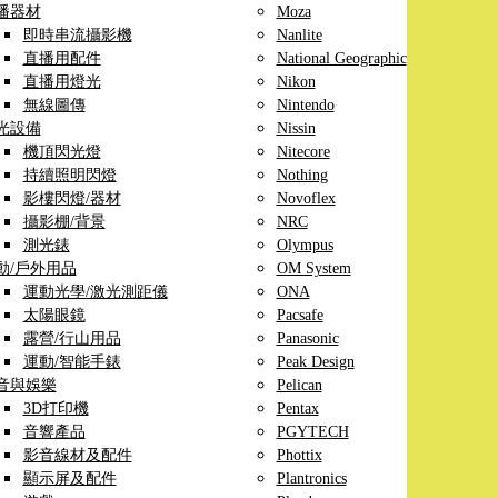
播器材
Moza
即時串流攝影機
Nanlite
直播用配件
National Geographic
直播用燈光
Nikon
無線圖傳
Nintendo
光設備
Nissin
機頂閃光燈
Nitecore
持續照明閃燈
Nothing
影樓閃燈/器材
Novoflex
攝影棚/背景
NRC
測光錶
Olympus
動/戶外用品
OM System
運動光學/激光測距儀
ONA
太陽眼鏡
Pacsafe
露營/行山用品
Panasonic
運動/智能手錶
Peak Design
音與娛樂
Pelican
3D打印機
Pentax
音響產品
PGYTECH
影音線材及配件
Phottix
顯示屏及配件
Plantronics