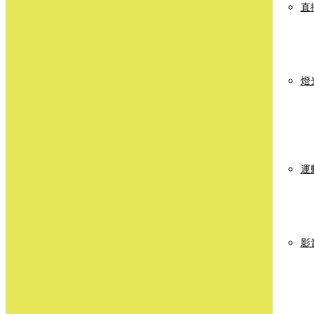
直
燈
運
影