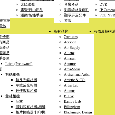
太陽眼鏡
音響產品
DVR
露營/行山用品
影音線材及配件
IP Camera
運動/智能手錶
顯示屏及配件
POE NVR
線充電座
遊戲
充電線
所有品牌
報價及採購
期優惠
7Artisans
有商品
Accsoon
新產品
Air Supply
選商品
Allianz
手專區
Amaran
Leica (Pre-owned)
Aputure
影
Arca-Swiss
數碼相機
Artisan and Artist
無反光鏡相機
Artistic & CO.
單鏡反光相機
Artra Lab
輕便數碼相機
Atomos
菲林相機
B + W
菲林
Bambu Lab
即影即有相機/相紙
Billingham
相片掃瞄器/打印機
Blackmagic Design