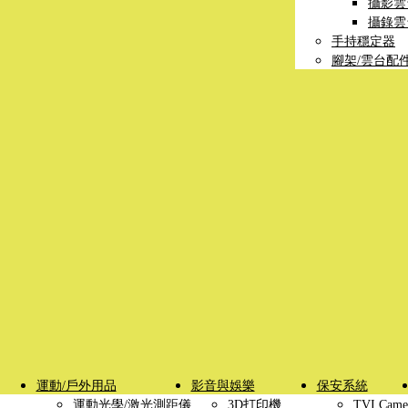
攝影雲
攝錄雲
手持穩定器
腳架/雲台配
運動/戶外用品
影音與娛樂
保安系統
運動光學/激光測距儀
3D打印機
TVI Came