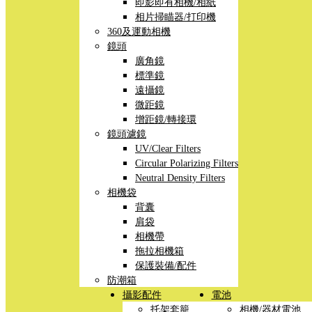
即影即有相機/相紙
相片掃瞄器/打印機
360及運動相機
鏡頭
廣角鏡
標準鏡
遠攝鏡
微距鏡
增距鏡/轉接環
鏡頭濾鏡
UV/Clear Filters
Circular Polarizing Filters
Neutral Density Filters
相機袋
背囊
肩袋
相機帶
拖拉相機箱
保護裝備/配件
防潮箱
攝影配件
電池
托架套籠
相機/器材電池