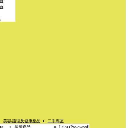
台
台
件
美容/護理及健康產品
二手專區
ra
按摩產品
Leica (Pre-owned)