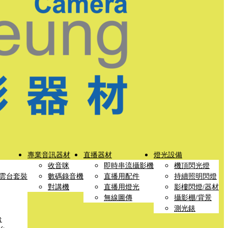
專業音訊器材
直播器材
燈光設備
收音咪
即時串流攝影機
機頂閃光燈
雲台套裝
數碼錄音機
直播用配件
持續照明閃燈
對講機
直播用燈光
影樓閃燈/器材
無線圖傳
攝影棚/背景
測光錶
台