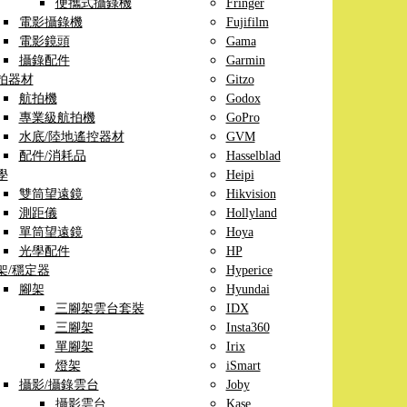
便攜式攝錄機
Fringer
電影攝錄機
Fujifilm
電影鏡頭
Gama
攝錄配件
Garmin
拍器材
Gitzo
航拍機
Godox
專業級航拍機
GoPro
水底/陸地遙控器材
GVM
配件/消耗品
Hasselblad
學
Heipi
雙筒望遠鏡
Hikvision
測距儀
Hollyland
單筒望遠鏡
Hoya
光學配件
HP
架/穩定器
Hyperice
腳架
Hyundai
三腳架雲台套裝
IDX
三腳架
Insta360
單腳架
Irix
燈架
iSmart
攝影/攝錄雲台
Joby
攝影雲台
Kase