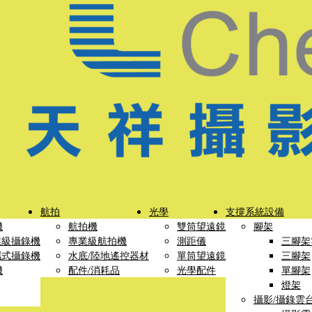
航拍
光學
支撐系統設備
機
航拍機
雙筒望遠鏡
腳架
業級攝錄機
專業級航拍機
測距儀
三腳架
攜式攝錄機
水底/陸地遙控器材
單筒望遠鏡
三腳架
機
配件/消耗品
光學配件
單腳架
燈架
攝影/攝錄雲