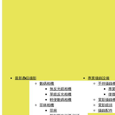
最新產品
攝影
專業攝錄設備
數碼相機
手持攝錄
無反光鏡相機
專
單鏡反光相機
便
輕便數碼相機
電影攝錄
菲林相機
電影鏡頭
菲林
攝錄配件