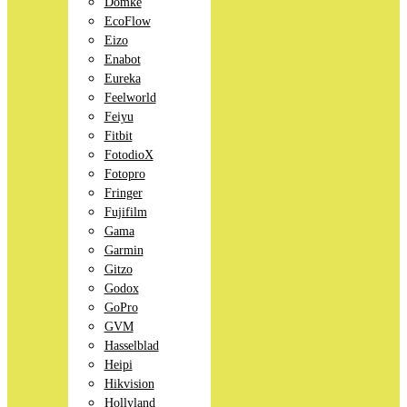
Domke
EcoFlow
Eizo
Enabot
Eureka
Feelworld
Feiyu
Fitbit
FotodioX
Fotopro
Fringer
Fujifilm
Gama
Garmin
Gitzo
Godox
GoPro
GVM
Hasselblad
Heipi
Hikvision
Hollyland