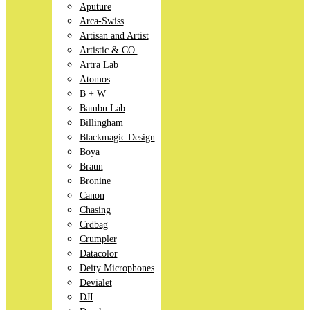
Aputure
Arca-Swiss
Artisan and Artist
Artistic & CO.
Artra Lab
Atomos
B + W
Bambu Lab
Billingham
Blackmagic Design
Boya
Braun
Bronine
Canon
Chasing
Crdbag
Crumpler
Datacolor
Deity Microphones
Devialet
DJI