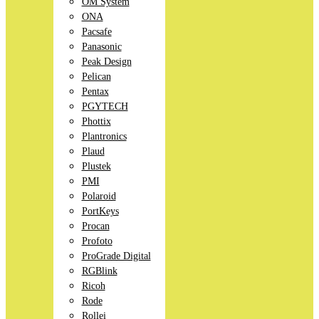
OM System
ONA
Pacsafe
Panasonic
Peak Design
Pelican
Pentax
PGYTECH
Phottix
Plantronics
Plaud
Plustek
PMI
Polaroid
PortKeys
Procan
Profoto
ProGrade Digital
RGBlink
Ricoh
Rode
Rollei