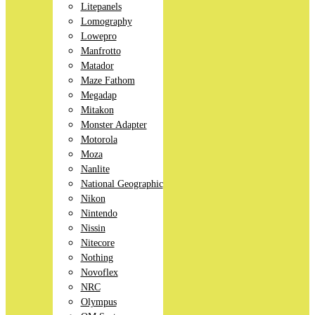
Litepanels
Lomography
Lowepro
Manfrotto
Matador
Maze Fathom
Megadap
Mitakon
Monster Adapter
Motorola
Moza
Nanlite
National Geographic
Nikon
Nintendo
Nissin
Nitecore
Nothing
Novoflex
NRC
Olympus