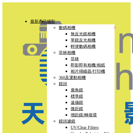
最新產品
攝影
數碼相機
無反光鏡相機
單鏡反光相機
輕便數碼相機
菲林相機
菲林
即影即有相機/相紙
相片掃瞄器/打印機
360及運動相機
鏡頭
廣角鏡
標準鏡
遠攝鏡
微距鏡
增距鏡/轉接環
鏡頭濾鏡
UV/Clear Filters