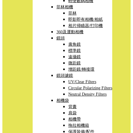
輕便數碼相機
菲林相機
菲林
即影即有相機/相紙
相片掃瞄器/打印機
360及運動相機
鏡頭
廣角鏡
標準鏡
遠攝鏡
微距鏡
增距鏡/轉接環
鏡頭濾鏡
UV/Clear Filters
Circular Polarizing Filters
Neutral Density Filters
相機袋
背囊
肩袋
相機帶
拖拉相機箱
保護裝備/配件