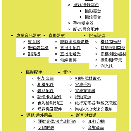
攝影/攝錄雲台
攝影雲台
攝錄雲台
手持穩定器
腳架/雲台配件
專業音訊器材
直播器材
燈光設備
收音咪
即時串流攝影機
機頂閃光燈
數碼錄音機
直播用配件
持續照明閃燈
對講機
直播用燈光
影樓閃燈/器材
無線圖傳
攝影棚/背景
測光錶
攝影配件
電池
托架套籠
相機/器材電池
相機配件
電池手柄
鏡頭配件
電池充電器
記憶卡及配件
行動電源
色彩檢測/矯正
旅行充電器/無線充電座
煙霧機及配件
拖板/USB快速充電線
運動/戶外用品
影音與娛樂
運動光學/激光測距儀
3D打印機
太陽眼鏡
音響產品