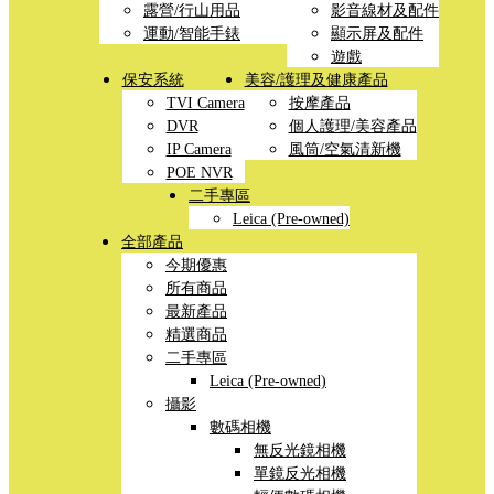
露營/行山用品
影音線材及配件
運動/智能手錶
顯示屏及配件
遊戲
保安系統
美容/護理及健康產品
TVI Camera
按摩產品
DVR
個人護理/美容產品
IP Camera
風筒/空氣清新機
POE NVR
二手專區
Leica (Pre-owned)
全部產品
今期優惠
所有商品
最新產品
精選商品
二手專區
Leica (Pre-owned)
攝影
數碼相機
無反光鏡相機
單鏡反光相機