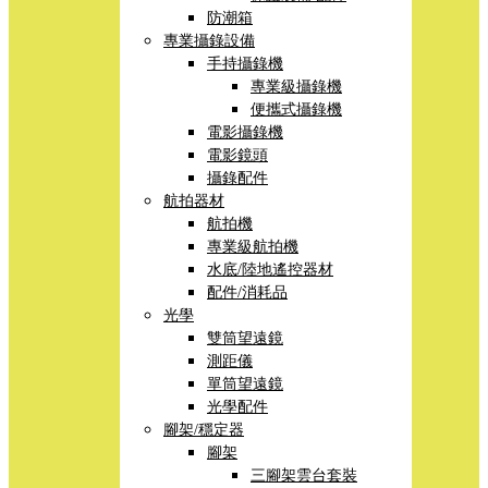
防潮箱
專業攝錄設備
手持攝錄機
專業級攝錄機
便攜式攝錄機
電影攝錄機
電影鏡頭
攝錄配件
航拍器材
航拍機
專業級航拍機
水底/陸地遙控器材
配件/消耗品
光學
雙筒望遠鏡
測距儀
單筒望遠鏡
光學配件
腳架/穩定器
腳架
三腳架雲台套裝