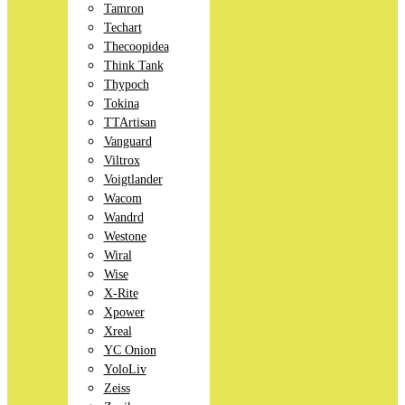
Tamron
Techart
Thecoopidea
Think Tank
Thypoch
Tokina
TTArtisan
Vanguard
Viltrox
Voigtlander
Wacom
Wandrd
Westone
Wiral
Wise
X-Rite
Xpower
Xreal
YC Onion
YoloLiv
Zeiss