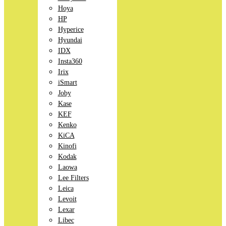
Hoya
HP
Hyperice
Hyundai
IDX
Insta360
Irix
iSmart
Joby
Kase
KEF
Kenko
KiCA
Kinofi
Kodak
Laowa
Lee Filters
Leica
Levoit
Lexar
Libec