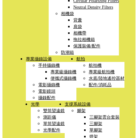
Circular Polarizing Filters
Neutral Density Filters
相機袋
背囊
肩袋
相機帶
拖拉相機箱
保護裝備/配件
防潮箱
專業攝錄設備
航拍
手持攝錄機
航拍機
專業級攝錄機
專業級航拍機
便攜式攝錄機
水底/陸地遙控器材
電影攝錄機
配件/消耗品
電影鏡頭
攝錄配件
光學
支撐系統設備
雙筒望遠鏡
腳架
測距儀
三腳架雲台套裝
單筒望遠鏡
三腳架
光學配件
單腳架
燈架