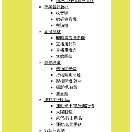
拖板/USB快速充電線
專業音訊器材
收音咪
數碼錄音機
對講機
直播器材
即時串流攝影機
直播用配件
直播用燈光
無線圖傳
燈光設備
機頂閃光燈
持續照明閃燈
影樓閃燈/器材
攝影棚/背景
測光錶
運動/戶外用品
運動光學/激光測距儀
太陽眼鏡
露營/行山用品
運動/智能手錶
影音與娛樂