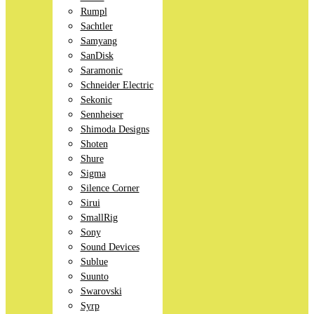
Rumpl
Sachtler
Samyang
SanDisk
Saramonic
Schneider Electric
Sekonic
Sennheiser
Shimoda Designs
Shoten
Shure
Sigma
Silence Corner
Sirui
SmallRig
Sony
Sound Devices
Sublue
Suunto
Swarovski
Syrp