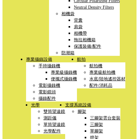
Circular Polarizing Filters
Neutral Density Filters
相機袋
背囊
肩袋
相機帶
拖拉相機箱
保護裝備/配件
防潮箱
專業攝錄設備
航拍
手持攝錄機
航拍機
專業級攝錄機
專業級航拍機
便攜式攝錄機
水底/陸地遙控器材
電影攝錄機
配件/消耗品
電影鏡頭
攝錄配件
光學
支撐系統設備
雙筒望遠鏡
腳架
測距儀
三腳架雲台套裝
單筒望遠鏡
三腳架
光學配件
單腳架
燈架