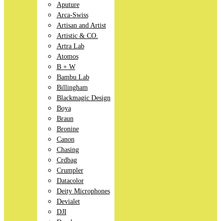
Aputure
Arca-Swiss
Artisan and Artist
Artistic & CO.
Artra Lab
Atomos
B + W
Bambu Lab
Billingham
Blackmagic Design
Boya
Braun
Bronine
Canon
Chasing
Crdbag
Crumpler
Datacolor
Deity Microphones
Devialet
DJI