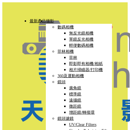
最新產品
攝影
數碼相機
無反光鏡相機
單鏡反光相機
輕便數碼相機
菲林相機
菲林
即影即有相機/相紙
相片掃瞄器/打印機
360及運動相機
鏡頭
廣角鏡
標準鏡
遠攝鏡
微距鏡
增距鏡/轉接環
鏡頭濾鏡
UV/Clear Filters