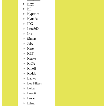
Hoya
HP
Hyperice
Hyundai
IDX
Insta360
Irix
iSmart
Joby
Kase
KEF
Kenko
KiCA
Kinofi
Kodak
Laowa
Lee Filters
Leica
Levoit
Lexar
Libec