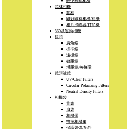
輕便數碼相機
菲林相機
菲林
即影即有相機/相紙
相片掃瞄器/打印機
360及運動相機
鏡頭
廣角鏡
標準鏡
遠攝鏡
微距鏡
增距鏡/轉接環
鏡頭濾鏡
UV/Clear Filters
Circular Polarizing Filters
Neutral Density Filters
相機袋
背囊
肩袋
相機帶
拖拉相機箱
保護裝備/配件