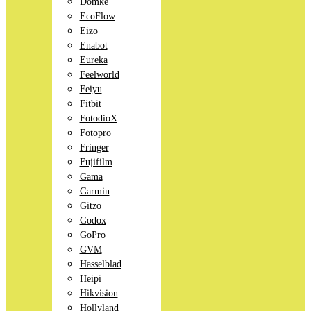
Domke
EcoFlow
Eizo
Enabot
Eureka
Feelworld
Feiyu
Fitbit
FotodioX
Fotopro
Fringer
Fujifilm
Gama
Garmin
Gitzo
Godox
GoPro
GVM
Hasselblad
Heipi
Hikvision
Hollyland