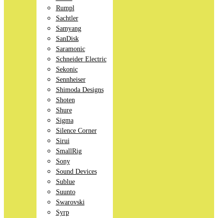
Rumpl
Sachtler
Samyang
SanDisk
Saramonic
Schneider Electric
Sekonic
Sennheiser
Shimoda Designs
Shoten
Shure
Sigma
Silence Corner
Sirui
SmallRig
Sony
Sound Devices
Sublue
Suunto
Swarovski
Syrp