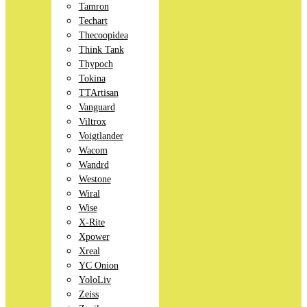
Tamron
Techart
Thecoopidea
Think Tank
Thypoch
Tokina
TTArtisan
Vanguard
Viltrox
Voigtlander
Wacom
Wandrd
Westone
Wiral
Wise
X-Rite
Xpower
Xreal
YC Onion
YoloLiv
Zeiss