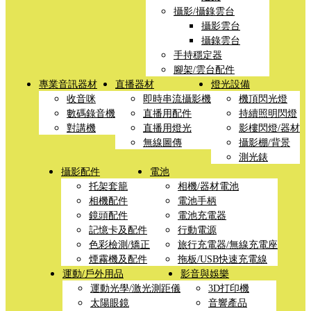
攝影/攝錄雲台
攝影雲台
攝錄雲台
手持穩定器
腳架/雲台配件
專業音訊器材
直播器材
燈光設備
收音咪
即時串流攝影機
機頂閃光燈
數碼錄音機
直播用配件
持續照明閃燈
對講機
直播用燈光
影樓閃燈/器材
無線圖傳
攝影棚/背景
測光錶
攝影配件
電池
托架套籠
相機/器材電池
相機配件
電池手柄
鏡頭配件
電池充電器
記憶卡及配件
行動電源
色彩檢測/矯正
旅行充電器/無線充電座
煙霧機及配件
拖板/USB快速充電線
運動/戶外用品
影音與娛樂
運動光學/激光測距儀
3D打印機
太陽眼鏡
音響產品