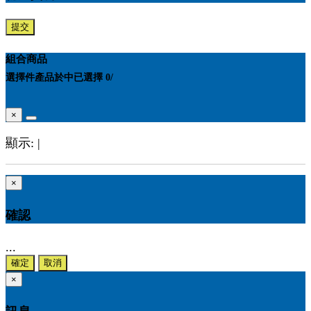
提交
組合商品
選擇
件產品於
中
已選擇
0
/
×
顯示:
|
×
確認
...
確定
取消
×