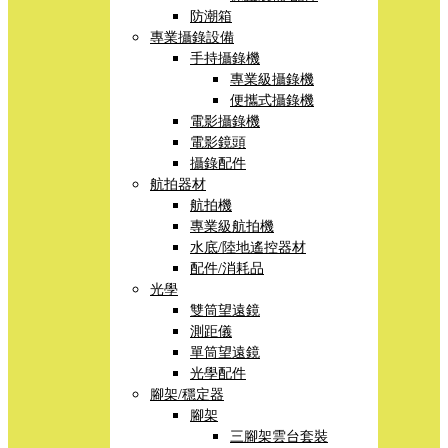
防潮箱
專業攝錄設備
手持攝錄機
專業級攝錄機
便攜式攝錄機
電影攝錄機
電影鏡頭
攝錄配件
航拍器材
航拍機
專業級航拍機
水底/陸地遙控器材
配件/消耗品
光學
雙筒望遠鏡
測距儀
單筒望遠鏡
光學配件
腳架/穩定器
腳架
三腳架雲台套裝