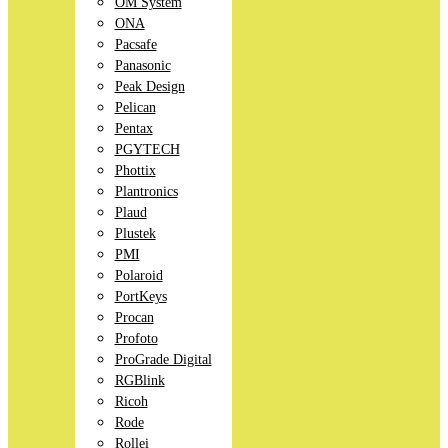
OM System
ONA
Pacsafe
Panasonic
Peak Design
Pelican
Pentax
PGYTECH
Phottix
Plantronics
Plaud
Plustek
PMI
Polaroid
PortKeys
Procan
Profoto
ProGrade Digital
RGBlink
Ricoh
Rode
Rollei