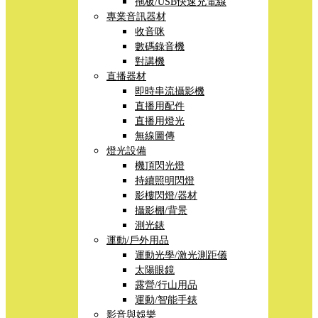
拖板/USB快速充電線
專業音訊器材
收音咪
數碼錄音機
對講機
直播器材
即時串流攝影機
直播用配件
直播用燈光
無線圖傳
燈光設備
機頂閃光燈
持續照明閃燈
影樓閃燈/器材
攝影棚/背景
測光錶
運動/戶外用品
運動光學/激光測距儀
太陽眼鏡
露營/行山用品
運動/智能手錶
影音與娛樂