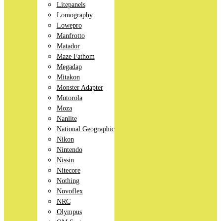
Litepanels
Lomography
Lowepro
Manfrotto
Matador
Maze Fathom
Megadap
Mitakon
Monster Adapter
Motorola
Moza
Nanlite
National Geographic
Nikon
Nintendo
Nissin
Nitecore
Nothing
Novoflex
NRC
Olympus