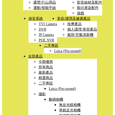
露營/行山用品
影音線材及配件
運動/智能手錶
顯示屏及配件
遊戲
保安系統
美容/護理及健康產品
TVI Camera
按摩產品
DVR
個人護理/美容產品
IP Camera
風筒/空氣清新機
POE NVR
二手專區
Leica (Pre-owned)
全部產品
今期優惠
所有商品
最新產品
精選商品
二手專區
Leica (Pre-owned)
攝影
數碼相機
無反光鏡相機
單鏡反光相機