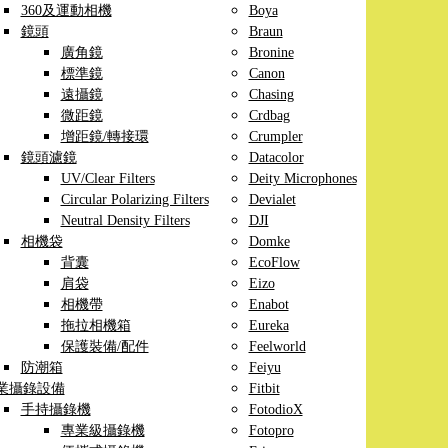
360及運動相機
Boya
鏡頭
Braun
廣角鏡
Bronine
標準鏡
Canon
遠攝鏡
Chasing
微距鏡
Crdbag
增距鏡/轉接環
Crumpler
鏡頭濾鏡
Datacolor
UV/Clear Filters
Deity Microphones
Circular Polarizing Filters
Devialet
Neutral Density Filters
DJI
相機袋
Domke
背囊
EcoFlow
肩袋
Eizo
相機帶
Enabot
拖拉相機箱
Eureka
保護裝備/配件
Feelworld
防潮箱
Feiyu
業攝錄設備
Fitbit
手持攝錄機
FotodioX
專業級攝錄機
Fotopro