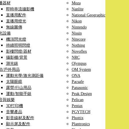
播器材
Moza
即時串流攝影機
Nanlite
直播用配件
National Geographic
直播用燈光
Nikon
無線圖傳
Nintendo
光設備
Nissin
機頂閃光燈
Nitecore
持續照明閃燈
Nothing
影樓閃燈/器材
Novoflex
攝影棚/背景
NRC
測光錶
Olympus
動/戶外用品
OM System
運動光學/激光測距儀
ONA
太陽眼鏡
Pacsafe
露營/行山用品
Panasonic
運動/智能手錶
Peak Design
音與娛樂
Pelican
3D打印機
Pentax
音響產品
PGYTECH
影音線材及配件
Phottix
顯示屏及配件
Plantronics