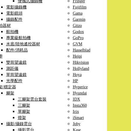
便攜式攝錄機
Fringer
電影攝錄機
Fujifilm
電影鏡頭
Gama
攝錄配件
Garmin
拍器材
Gitzo
航拍機
Godox
專業級航拍機
GoPro
水底/陸地遙控器材
GVM
配件/消耗品
Hasselblad
學
Heipi
雙筒望遠鏡
Hikvision
測距儀
Hollyland
單筒望遠鏡
Hoya
光學配件
HP
架/穩定器
Hyperice
腳架
Hyundai
三腳架雲台套裝
IDX
三腳架
Insta360
單腳架
Irix
燈架
iSmart
攝影/攝錄雲台
Joby
攝影雲台
Kase