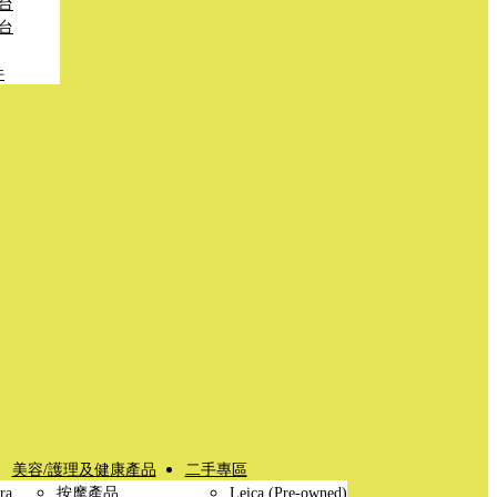
台
台
件
美容/護理及健康產品
二手專區
ra
按摩產品
Leica (Pre-owned)