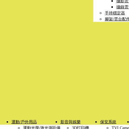
攝影雲
攝錄雲
手持穩定器
腳架/雲台配
運動/戶外用品
影音與娛樂
保安系統
運動光學/激光測距儀
3D打印機
TVI Came