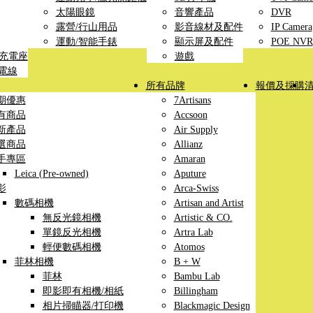
太陽眼鏡
音響產品
DVR
露營/行山用品
影音線材及配件
IP Camera
運動/智能手錶
顯示屏及配件
POE NVR
線充電座
遊戲
充電線
所有品牌
報價及採購
期優惠
7Artisans
有商品
Accsoon
新產品
Air Supply
選商品
Allianz
手專區
Amaran
Leica (Pre-owned)
Aputure
影
Arca-Swiss
數碼相機
Artisan and Artist
無反光鏡相機
Artistic & CO.
單鏡反光相機
Artra Lab
輕便數碼相機
Atomos
菲林相機
B + W
菲林
Bambu Lab
即影即有相機/相紙
Billingham
相片掃瞄器/打印機
Blackmagic Design