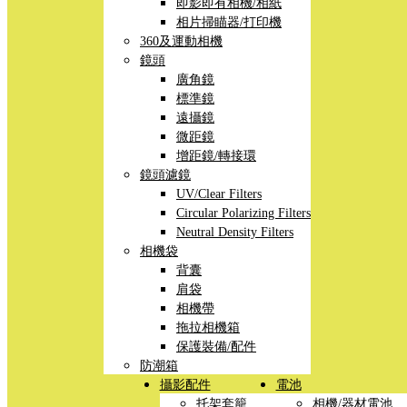
即影即有相機/相紙
相片掃瞄器/打印機
360及運動相機
鏡頭
廣角鏡
標準鏡
遠攝鏡
微距鏡
增距鏡/轉接環
鏡頭濾鏡
UV/Clear Filters
Circular Polarizing Filters
Neutral Density Filters
相機袋
背囊
肩袋
相機帶
拖拉相機箱
保護裝備/配件
防潮箱
攝影配件
電池
托架套籠
相機/器材電池