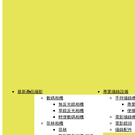
最新產品
攝影
專業攝錄設備
數碼相機
手持攝錄
無反光鏡相機
專
單鏡反光相機
便
輕便數碼相機
電影攝錄
菲林相機
電影鏡頭
菲林
攝錄配件