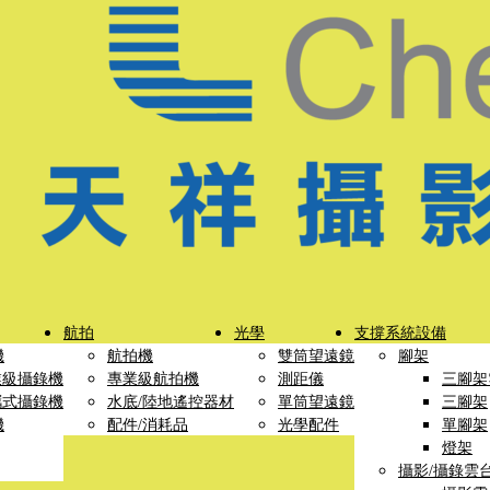
航拍
光學
支撐系統設備
機
航拍機
雙筒望遠鏡
腳架
業級攝錄機
專業級航拍機
測距儀
三腳架
攜式攝錄機
水底/陸地遙控器材
單筒望遠鏡
三腳架
機
配件/消耗品
光學配件
單腳架
燈架
攝影/攝錄雲