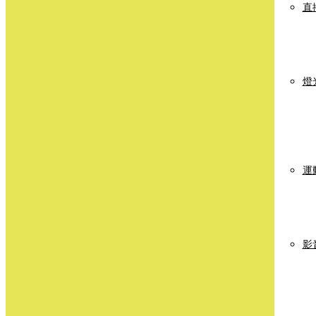
直
燈
運
影