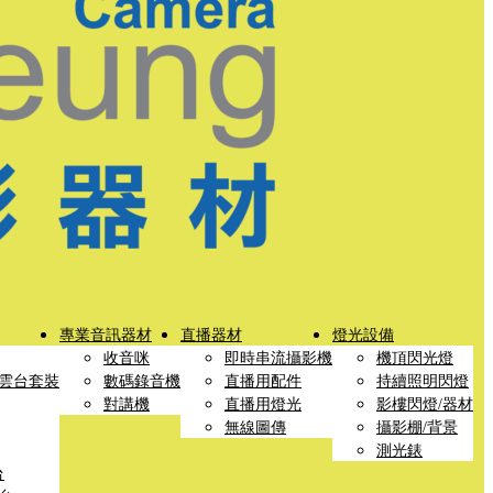
專業音訊器材
直播器材
燈光設備
收音咪
即時串流攝影機
機頂閃光燈
雲台套裝
數碼錄音機
直播用配件
持續照明閃燈
對講機
直播用燈光
影樓閃燈/器材
無線圖傳
攝影棚/背景
測光錶
台