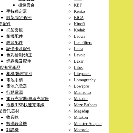
攝錄雲台
KEF
手持穩定器
Kenko
腳架/雲台配件
KiCA
影配件
Kinofi
托架套籠
Kodak
相機配件
Laowa
鏡頭配件
Lee Filters
記憶卡及配件
Leica
色彩檢測/矯正
Levoit
煙霧機及配件
Lexar
池/充電產品
Libec
相機/器材電池
Litepanels
電池手柄
Lomography
電池充電器
Lowepro
行動電源
Manfrotto
旅行充電器/無線充電座
Matador
拖板/USB快速充電線
Maze Fathom
業音訊器材
Megadap
收音咪
Mitakon
數碼錄音機
Monster Adapter
對講機
Motorola