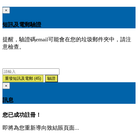
×
短訊及電郵驗證
提醒，驗證碼email可能會在您的垃圾郵件夾中，請注
意檢查。
重發短訊及電郵
(45)
驗證
×
訊息
您已成功註冊！
即將為您重新導向致結賬頁面...