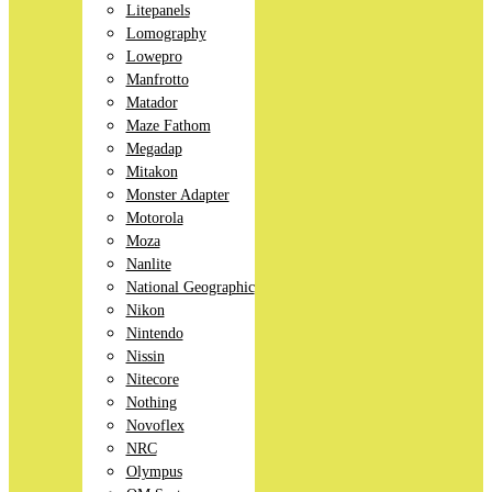
Litepanels
Lomography
Lowepro
Manfrotto
Matador
Maze Fathom
Megadap
Mitakon
Monster Adapter
Motorola
Moza
Nanlite
National Geographic
Nikon
Nintendo
Nissin
Nitecore
Nothing
Novoflex
NRC
Olympus