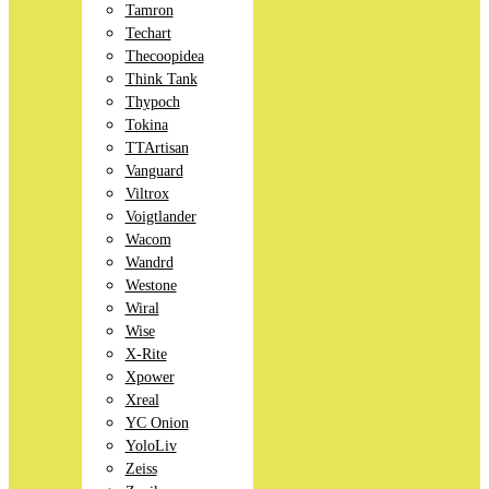
Tamron
Techart
Thecoopidea
Think Tank
Thypoch
Tokina
TTArtisan
Vanguard
Viltrox
Voigtlander
Wacom
Wandrd
Westone
Wiral
Wise
X-Rite
Xpower
Xreal
YC Onion
YoloLiv
Zeiss