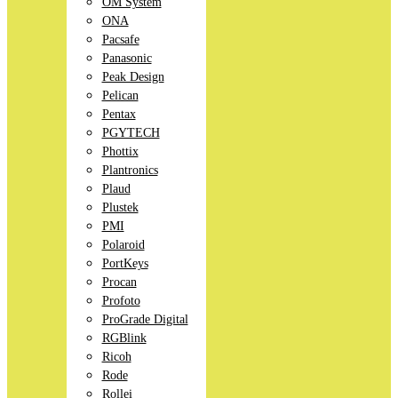
OM System
ONA
Pacsafe
Panasonic
Peak Design
Pelican
Pentax
PGYTECH
Phottix
Plantronics
Plaud
Plustek
PMI
Polaroid
PortKeys
Procan
Profoto
ProGrade Digital
RGBlink
Ricoh
Rode
Rollei