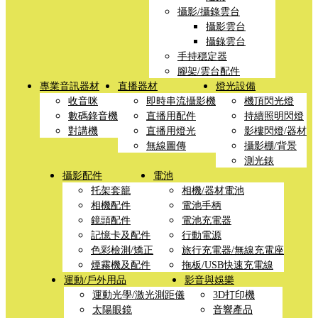
攝影/攝錄雲台
攝影雲台
攝錄雲台
手持穩定器
腳架/雲台配件
專業音訊器材
直播器材
燈光設備
收音咪
即時串流攝影機
機頂閃光燈
數碼錄音機
直播用配件
持續照明閃燈
對講機
直播用燈光
影樓閃燈/器材
無線圖傳
攝影棚/背景
測光錶
攝影配件
電池
托架套籠
相機/器材電池
相機配件
電池手柄
鏡頭配件
電池充電器
記憶卡及配件
行動電源
色彩檢測/矯正
旅行充電器/無線充電座
煙霧機及配件
拖板/USB快速充電線
運動/戶外用品
影音與娛樂
運動光學/激光測距儀
3D打印機
太陽眼鏡
音響產品