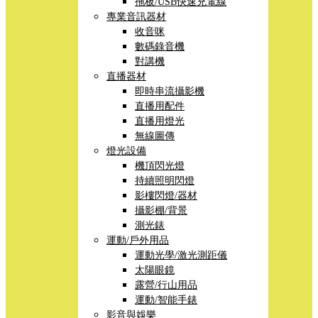
拖板/USB快速充電線
專業音訊器材
收音咪
數碼錄音機
對講機
直播器材
即時串流攝影機
直播用配件
直播用燈光
無線圖傳
燈光設備
機頂閃光燈
持續照明閃燈
影樓閃燈/器材
攝影棚/背景
測光錶
運動/戶外用品
運動光學/激光測距儀
太陽眼鏡
露營/行山用品
運動/智能手錶
影音與娛樂