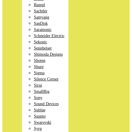
Rumpl
Sachtler
Samyang
SanDisk
Saramonic
Schneider Electric
Sekonic
Sennheiser
Shimoda Designs
Shoten
Shure
Sigma
Silence Corner
Sirui
SmallRig
Sony
Sound Devices
Sublue
Suunto
Swarovski
Syrp