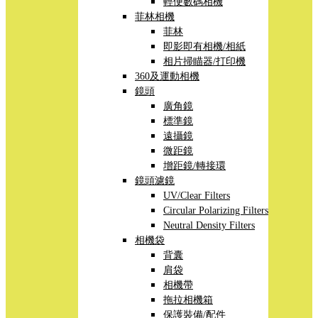
輕便數碼相機
菲林相機
菲林
即影即有相機/相紙
相片掃瞄器/打印機
360及運動相機
鏡頭
廣角鏡
標準鏡
遠攝鏡
微距鏡
增距鏡/轉接環
鏡頭濾鏡
UV/Clear Filters
Circular Polarizing Filters
Neutral Density Filters
相機袋
背囊
肩袋
相機帶
拖拉相機箱
保護裝備/配件