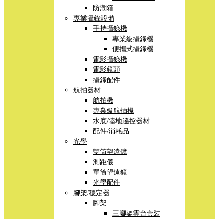
防潮箱
專業攝錄設備
手持攝錄機
專業級攝錄機
便攜式攝錄機
電影攝錄機
電影鏡頭
攝錄配件
航拍器材
航拍機
專業級航拍機
水底/陸地遙控器材
配件/消耗品
光學
雙筒望遠鏡
測距儀
單筒望遠鏡
光學配件
腳架/穩定器
腳架
三腳架雲台套裝