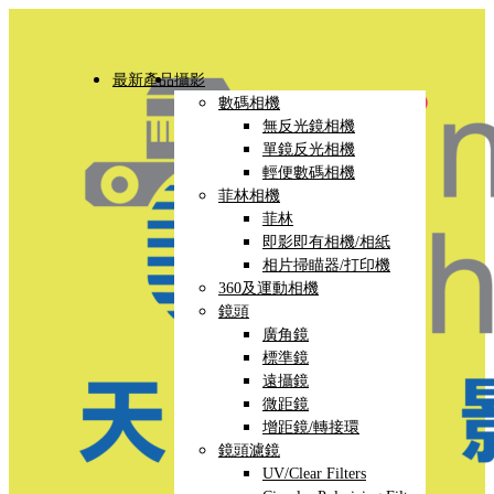
最新產品
攝影
數碼相機
無反光鏡相機
單鏡反光相機
輕便數碼相機
菲林相機
菲林
即影即有相機/相紙
相片掃瞄器/打印機
360及運動相機
鏡頭
廣角鏡
標準鏡
遠攝鏡
微距鏡
增距鏡/轉接環
鏡頭濾鏡
UV/Clear Filters