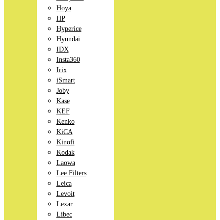
Hoya
HP
Hyperice
Hyundai
IDX
Insta360
Irix
iSmart
Joby
Kase
KEF
Kenko
KiCA
Kinofi
Kodak
Laowa
Lee Filters
Leica
Levoit
Lexar
Libec