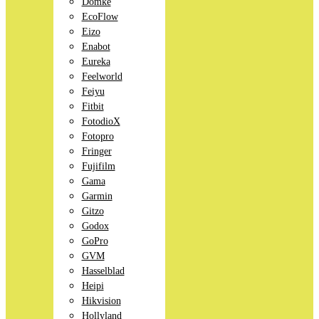
Domke
EcoFlow
Eizo
Enabot
Eureka
Feelworld
Feiyu
Fitbit
FotodioX
Fotopro
Fringer
Fujifilm
Gama
Garmin
Gitzo
Godox
GoPro
GVM
Hasselblad
Heipi
Hikvision
Hollyland