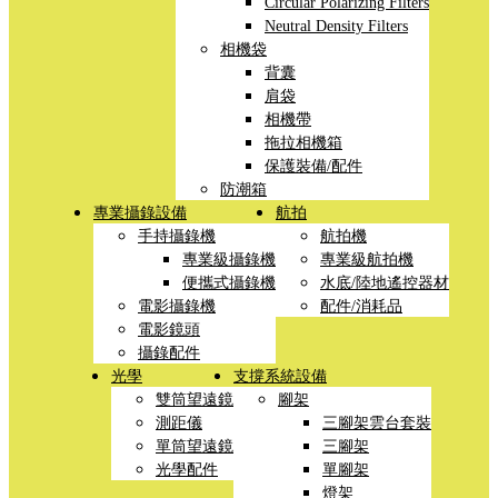
Circular Polarizing Filters
Neutral Density Filters
相機袋
背囊
肩袋
相機帶
拖拉相機箱
保護裝備/配件
防潮箱
專業攝錄設備
航拍
手持攝錄機
航拍機
專業級攝錄機
專業級航拍機
便攜式攝錄機
水底/陸地遙控器材
電影攝錄機
配件/消耗品
電影鏡頭
攝錄配件
光學
支撐系統設備
雙筒望遠鏡
腳架
測距儀
三腳架雲台套裝
單筒望遠鏡
三腳架
光學配件
單腳架
燈架