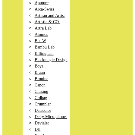
Aputure
Arca-Swiss
Artisan and Artist
Artistic & CO.
Artra Lab
Atomos
B + W
Bambu Lab
Billingham
Blackmagic Design
Boya
Braun
Bronine
Canon
Chasing
Crdbag
Crumpler
Datacolor
Deity Microphones
Devialet
DJI