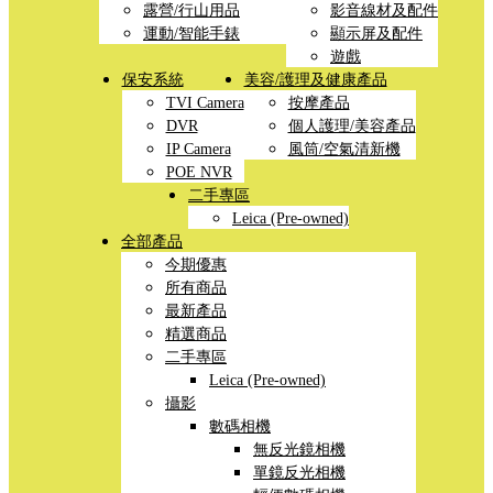
露營/行山用品
影音線材及配件
運動/智能手錶
顯示屏及配件
遊戲
保安系統
美容/護理及健康產品
TVI Camera
按摩產品
DVR
個人護理/美容產品
IP Camera
風筒/空氣清新機
POE NVR
二手專區
Leica (Pre-owned)
全部產品
今期優惠
所有商品
最新產品
精選商品
二手專區
Leica (Pre-owned)
攝影
數碼相機
無反光鏡相機
單鏡反光相機