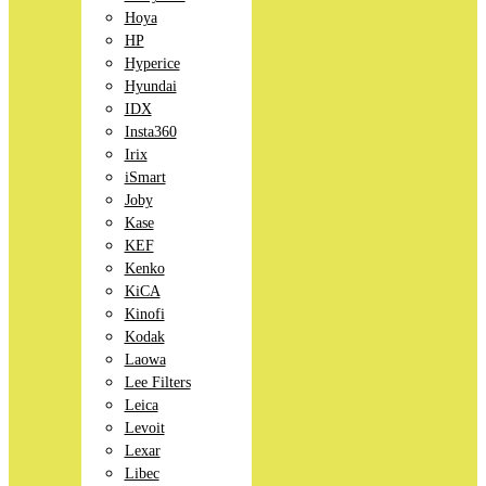
Hoya
HP
Hyperice
Hyundai
IDX
Insta360
Irix
iSmart
Joby
Kase
KEF
Kenko
KiCA
Kinofi
Kodak
Laowa
Lee Filters
Leica
Levoit
Lexar
Libec