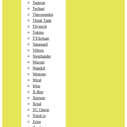
Tamron
Techart
Thecoopidea
Think Tank
Thypoch
Tokina
TTArtisan
Vanguard
Viltrox
Voigtlander
Wacom
Wandrd
Westone
Wiral
Wise
X-Rite
Xpower
Xreal
YC Onion
YoloLiv
Zeiss