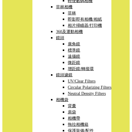
輕便數碼相機
菲林相機
菲林
即影即有相機/相紙
相片掃瞄器/打印機
360及運動相機
鏡頭
廣角鏡
標準鏡
遠攝鏡
微距鏡
增距鏡/轉接環
鏡頭濾鏡
UV/Clear Filters
Circular Polarizing Filters
Neutral Density Filters
相機袋
背囊
肩袋
相機帶
拖拉相機箱
保護裝備/配件