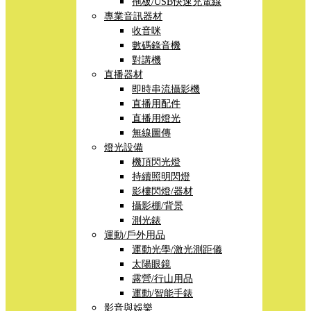
拖板/USB快速充電線
專業音訊器材
收音咪
數碼錄音機
對講機
直播器材
即時串流攝影機
直播用配件
直播用燈光
無線圖傳
燈光設備
機頂閃光燈
持續照明閃燈
影樓閃燈/器材
攝影棚/背景
測光錶
運動/戶外用品
運動光學/激光測距儀
太陽眼鏡
露營/行山用品
運動/智能手錶
影音與娛樂