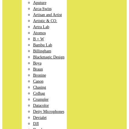
Aputure
Arca-Swiss
Artisan and Artist
Artistic & CO.
Artra Lab
Atomos
B + W
Bambu Lab
Billingham
Blackmagic Design
Boya
Braun
Bronine
Canon
Chasing
Crdbag
Crumpler
Datacolor
Deity Microphones
Devialet
DJI