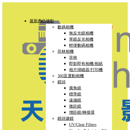
最新產品
攝影
數碼相機
無反光鏡相機
單鏡反光相機
輕便數碼相機
菲林相機
菲林
即影即有相機/相紙
相片掃瞄器/打印機
360及運動相機
鏡頭
廣角鏡
標準鏡
遠攝鏡
微距鏡
增距鏡/轉接環
鏡頭濾鏡
UV/Clear Filters