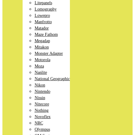
Litepanels
Lomography
Lowepro
Manfrotto
Matador
Maze Fathom
Megadap
Mitakon
Monster Adapter
Motorola
Moza
Nanlite
National Geographic
Nikon
Nintendo
Nissin
Nitecore
Nothing
Novoflex
NRC
Olympus