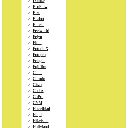
Domke
EcoFlow
Eizo
Enabot
Eureka
Feelworld
Feiyu
Fitbit
FotodioX
Fotopro
Fringer
Fujifilm
Gama
Garmin
Gitzo
Godox
GoPro
GVM
Hasselblad
Heipi
Hikvision
Hollyland