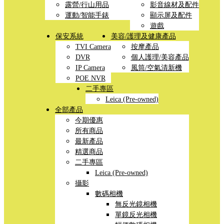
露營/行山用品
影音線材及配件
運動/智能手錶
顯示屏及配件
遊戲
保安系統
美容/護理及健康產品
TVI Camera
按摩產品
DVR
個人護理/美容產品
IP Camera
風筒/空氣清新機
POE NVR
二手專區
Leica (Pre-owned)
全部產品
今期優惠
所有商品
最新產品
精選商品
二手專區
Leica (Pre-owned)
攝影
數碼相機
無反光鏡相機
單鏡反光相機