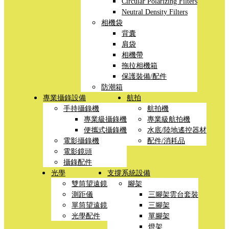
Circular Polarizing Filters
Neutral Density Filters
相機袋
背囊
肩袋
相機帶
拖拉相機箱
保護裝備/配件
防潮箱
專業攝錄設備
航拍
手持攝錄機
航拍機
專業級攝錄機
專業級航拍機
便攜式攝錄機
水底/陸地遙控器材
電影攝錄機
配件/消耗品
電影鏡頭
攝錄配件
光學
支撐系統設備
雙筒望遠鏡
腳架
測距儀
三腳架雲台套裝
單筒望遠鏡
三腳架
光學配件
單腳架
燈架