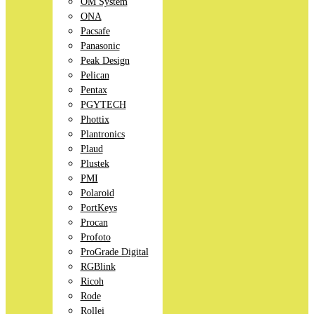
OM System
ONA
Pacsafe
Panasonic
Peak Design
Pelican
Pentax
PGYTECH
Phottix
Plantronics
Plaud
Plustek
PMI
Polaroid
PortKeys
Procan
Profoto
ProGrade Digital
RGBlink
Ricoh
Rode
Rollei