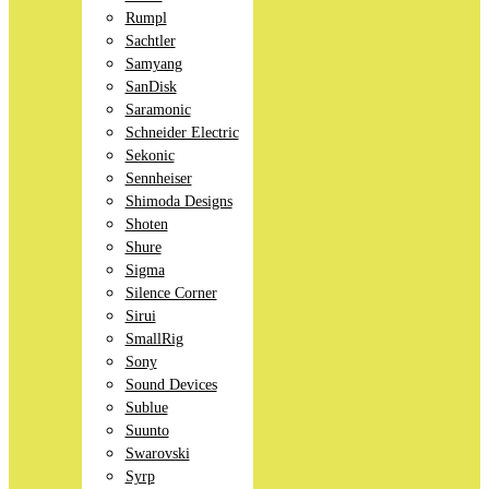
Rumpl
Sachtler
Samyang
SanDisk
Saramonic
Schneider Electric
Sekonic
Sennheiser
Shimoda Designs
Shoten
Shure
Sigma
Silence Corner
Sirui
SmallRig
Sony
Sound Devices
Sublue
Suunto
Swarovski
Syrp