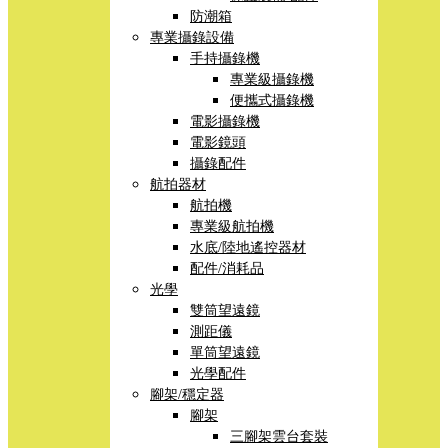
防潮箱
專業攝錄設備
手持攝錄機
專業級攝錄機
便攜式攝錄機
電影攝錄機
電影鏡頭
攝錄配件
航拍器材
航拍機
專業級航拍機
水底/陸地遙控器材
配件/消耗品
光學
雙筒望遠鏡
測距儀
單筒望遠鏡
光學配件
腳架/穩定器
腳架
三腳架雲台套裝