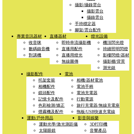
攝影/攝錄雲台
攝影雲台
攝錄雲台
手持穩定器
腳架/雲台配件
專業音訊器材
直播器材
燈光設備
收音咪
即時串流攝影機
機頂閃光燈
數碼錄音機
直播用配件
持續照明閃燈
對講機
直播用燈光
影樓閃燈/器材
無線圖傳
攝影棚/背景
測光錶
攝影配件
電池
托架套籠
相機/器材電池
相機配件
電池手柄
鏡頭配件
電池充電器
記憶卡及配件
行動電源
色彩檢測/矯正
旅行充電器/無線充電座
煙霧機及配件
拖板/USB快速充電線
運動/戶外用品
影音與娛樂
運動光學/激光測距儀
3D打印機
太陽眼鏡
音響產品