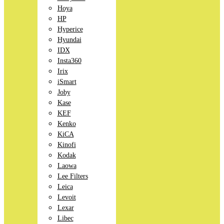
Hoya
HP
Hyperice
Hyundai
IDX
Insta360
Irix
iSmart
Joby
Kase
KEF
Kenko
KiCA
Kinofi
Kodak
Laowa
Lee Filters
Leica
Levoit
Lexar
Libec