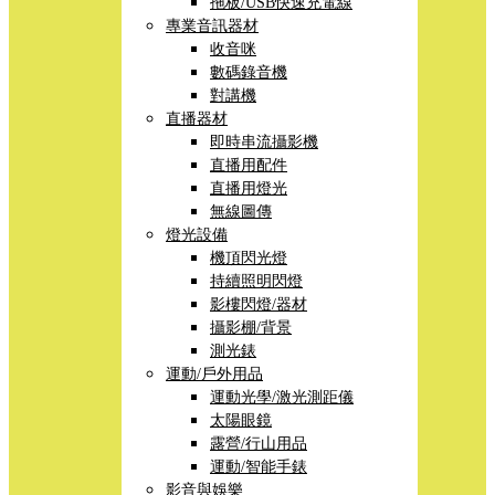
拖板/USB快速充電線
專業音訊器材
收音咪
數碼錄音機
對講機
直播器材
即時串流攝影機
直播用配件
直播用燈光
無線圖傳
燈光設備
機頂閃光燈
持續照明閃燈
影樓閃燈/器材
攝影棚/背景
測光錶
運動/戶外用品
運動光學/激光測距儀
太陽眼鏡
露營/行山用品
運動/智能手錶
影音與娛樂