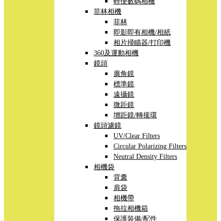
輕便數碼相機
菲林相機
菲林
即影即有相機/相紙
相片掃瞄器/打印機
360及運動相機
鏡頭
廣角鏡
標準鏡
遠攝鏡
微距鏡
增距鏡/轉接環
鏡頭濾鏡
UV/Clear Filters
Circular Polarizing Filters
Neutral Density Filters
相機袋
背囊
肩袋
相機帶
拖拉相機箱
保護裝備/配件