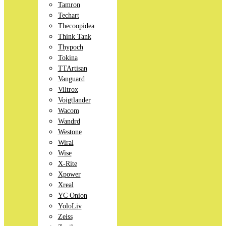
Tamron
Techart
Thecoopidea
Think Tank
Thypoch
Tokina
TTArtisan
Vanguard
Viltrox
Voigtlander
Wacom
Wandrd
Westone
Wiral
Wise
X-Rite
Xpower
Xreal
YC Onion
YoloLiv
Zeiss