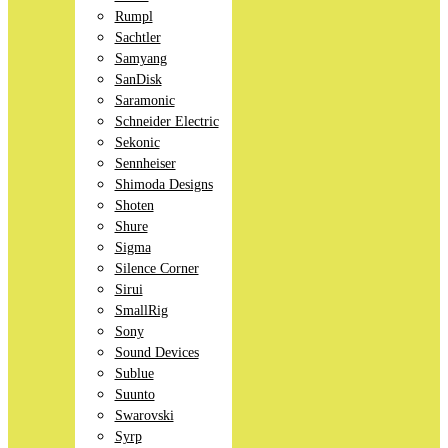
Rumpl
Sachtler
Samyang
SanDisk
Saramonic
Schneider Electric
Sekonic
Sennheiser
Shimoda Designs
Shoten
Shure
Sigma
Silence Corner
Sirui
SmallRig
Sony
Sound Devices
Sublue
Suunto
Swarovski
Syrp