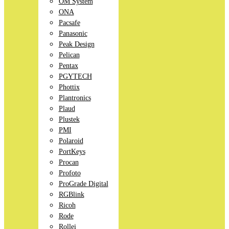
OM System
ONA
Pacsafe
Panasonic
Peak Design
Pelican
Pentax
PGYTECH
Phottix
Plantronics
Plaud
Plustek
PMI
Polaroid
PortKeys
Procan
Profoto
ProGrade Digital
RGBlink
Ricoh
Rode
Rollei