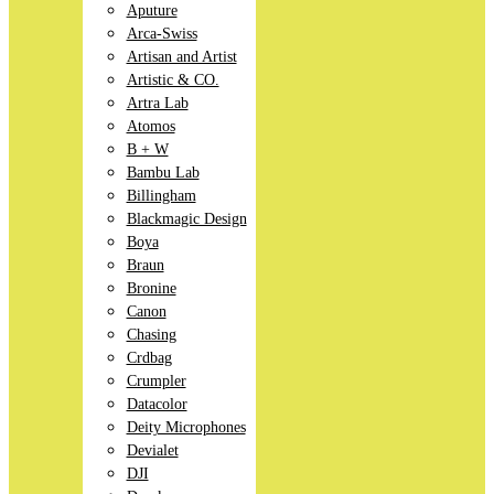
Aputure
Arca-Swiss
Artisan and Artist
Artistic & CO.
Artra Lab
Atomos
B + W
Bambu Lab
Billingham
Blackmagic Design
Boya
Braun
Bronine
Canon
Chasing
Crdbag
Crumpler
Datacolor
Deity Microphones
Devialet
DJI