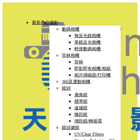
最新產品
攝影
數碼相機
無反光鏡相機
單鏡反光相機
輕便數碼相機
菲林相機
菲林
即影即有相機/相紙
相片掃瞄器/打印機
360及運動相機
鏡頭
廣角鏡
標準鏡
遠攝鏡
微距鏡
增距鏡/轉接環
鏡頭濾鏡
UV/Clear Filters