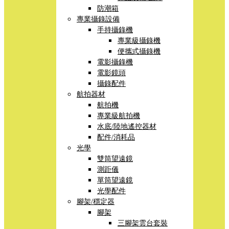
防潮箱
專業攝錄設備
手持攝錄機
專業級攝錄機
便攜式攝錄機
電影攝錄機
電影鏡頭
攝錄配件
航拍器材
航拍機
專業級航拍機
水底/陸地遙控器材
配件/消耗品
光學
雙筒望遠鏡
測距儀
單筒望遠鏡
光學配件
腳架/穩定器
腳架
三腳架雲台套裝