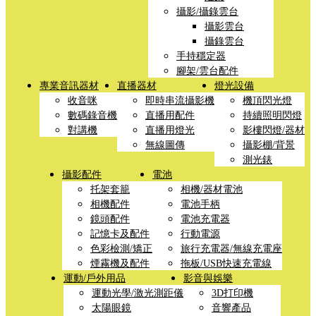
攝影/攝錄雲台
攝影雲台
攝錄雲台
手持穩定器
腳架/雲台配件
專業音訊器材
直播器材
燈光設備
收音咪
即時串流攝影機
機頂閃光燈
數碼錄音機
直播用配件
持續照明閃燈
對講機
直播用燈光
影樓閃燈/器材
無線圖傳
攝影棚/背景
測光錶
攝影配件
電池
托架套籠
相機/器材電池
相機配件
電池手柄
鏡頭配件
電池充電器
記憶卡及配件
行動電源
色彩檢測/矯正
旅行充電器/無線充電座
煙霧機及配件
拖板/USB快速充電線
運動/戶外用品
影音與娛樂
運動光學/激光測距儀
3D打印機
太陽眼鏡
音響產品