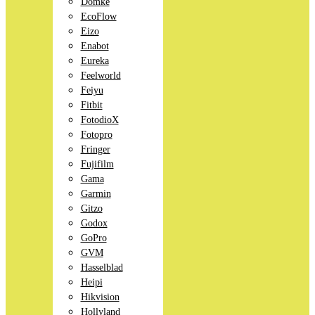
Domke
EcoFlow
Eizo
Enabot
Eureka
Feelworld
Feiyu
Fitbit
FotodioX
Fotopro
Fringer
Fujifilm
Gama
Garmin
Gitzo
Godox
GoPro
GVM
Hasselblad
Heipi
Hikvision
Hollyland