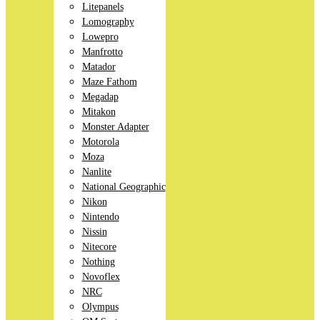
Litepanels
Lomography
Lowepro
Manfrotto
Matador
Maze Fathom
Megadap
Mitakon
Monster Adapter
Motorola
Moza
Nanlite
National Geographic
Nikon
Nintendo
Nissin
Nitecore
Nothing
Novoflex
NRC
Olympus