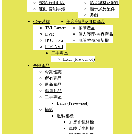
露營/行山用品
影音線材及配件
運動/智能手錶
顯示屏及配件
遊戲
保安系統
美容/護理及健康產品
TVI Camera
按摩產品
DVR
個人護理/美容產品
IP Camera
風筒/空氣清新機
POE NVR
二手專區
Leica (Pre-owned)
全部產品
今期優惠
所有商品
最新產品
精選商品
二手專區
Leica (Pre-owned)
攝影
數碼相機
無反光鏡相機
單鏡反光相機