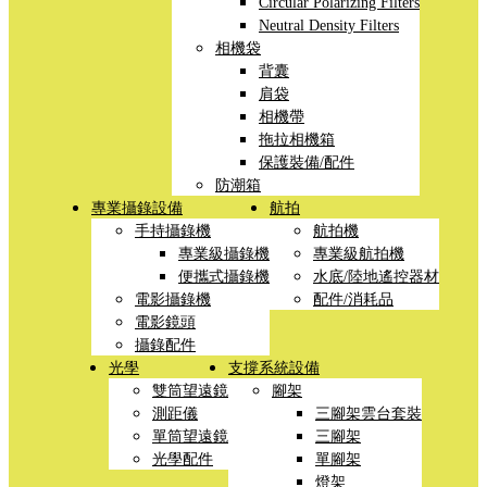
Circular Polarizing Filters
Neutral Density Filters
相機袋
背囊
肩袋
相機帶
拖拉相機箱
保護裝備/配件
防潮箱
專業攝錄設備
航拍
手持攝錄機
航拍機
專業級攝錄機
專業級航拍機
便攜式攝錄機
水底/陸地遙控器材
電影攝錄機
配件/消耗品
電影鏡頭
攝錄配件
光學
支撐系統設備
雙筒望遠鏡
腳架
測距儀
三腳架雲台套裝
單筒望遠鏡
三腳架
光學配件
單腳架
燈架