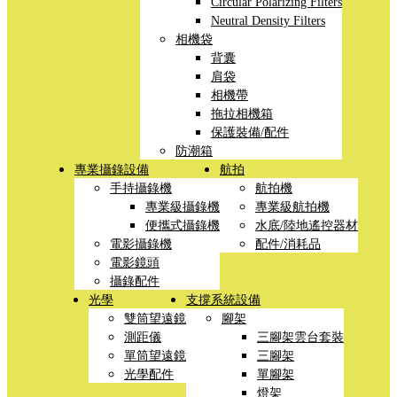
Circular Polarizing Filters
Neutral Density Filters
相機袋
背囊
肩袋
相機帶
拖拉相機箱
保護裝備/配件
防潮箱
專業攝錄設備
航拍
手持攝錄機
航拍機
專業級攝錄機
專業級航拍機
便攜式攝錄機
水底/陸地遙控器材
電影攝錄機
配件/消耗品
電影鏡頭
攝錄配件
光學
支撐系統設備
雙筒望遠鏡
腳架
測距儀
三腳架雲台套裝
單筒望遠鏡
三腳架
光學配件
單腳架
燈架