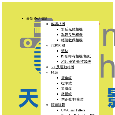
最新產品
攝影
數碼相機
無反光鏡相機
單鏡反光相機
輕便數碼相機
菲林相機
菲林
即影即有相機/相紙
相片掃瞄器/打印機
360及運動相機
鏡頭
廣角鏡
標準鏡
遠攝鏡
微距鏡
增距鏡/轉接環
鏡頭濾鏡
UV/Clear Filters