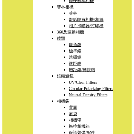
輕便數碼相機
菲林相機
菲林
即影即有相機/相紙
相片掃瞄器/打印機
360及運動相機
鏡頭
廣角鏡
標準鏡
遠攝鏡
微距鏡
增距鏡/轉接環
鏡頭濾鏡
UV/Clear Filters
Circular Polarizing Filters
Neutral Density Filters
相機袋
背囊
肩袋
相機帶
拖拉相機箱
保護裝備/配件