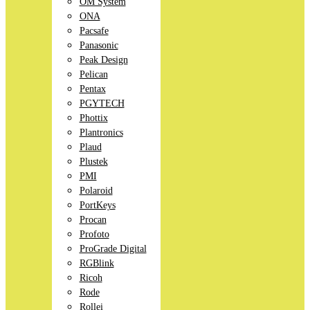
OM System
ONA
Pacsafe
Panasonic
Peak Design
Pelican
Pentax
PGYTECH
Phottix
Plantronics
Plaud
Plustek
PMI
Polaroid
PortKeys
Procan
Profoto
ProGrade Digital
RGBlink
Ricoh
Rode
Rollei