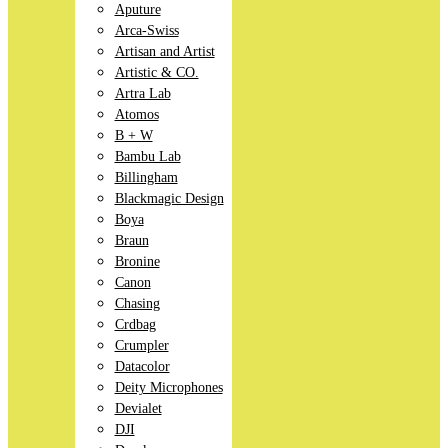
Aputure
Arca-Swiss
Artisan and Artist
Artistic & CO.
Artra Lab
Atomos
B + W
Bambu Lab
Billingham
Blackmagic Design
Boya
Braun
Bronine
Canon
Chasing
Crdbag
Crumpler
Datacolor
Deity Microphones
Devialet
DJI