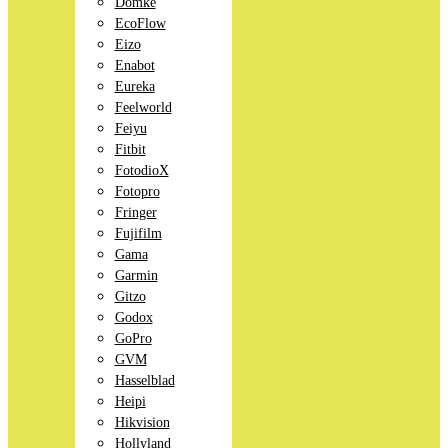
Domke
EcoFlow
Eizo
Enabot
Eureka
Feelworld
Feiyu
Fitbit
FotodioX
Fotopro
Fringer
Fujifilm
Gama
Garmin
Gitzo
Godox
GoPro
GVM
Hasselblad
Heipi
Hikvision
Hollyland