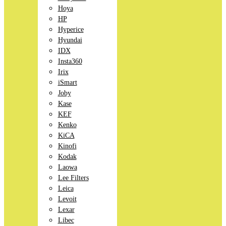
Hoya
HP
Hyperice
Hyundai
IDX
Insta360
Irix
iSmart
Joby
Kase
KEF
Kenko
KiCA
Kinofi
Kodak
Laowa
Lee Filters
Leica
Levoit
Lexar
Libec