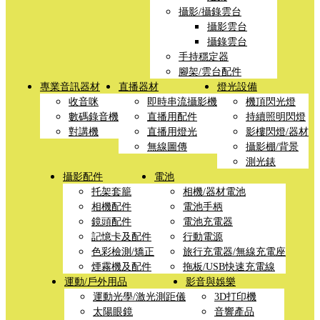
攝影/攝錄雲台
攝影雲台
攝錄雲台
手持穩定器
腳架/雲台配件
專業音訊器材
直播器材
燈光設備
收音咪
即時串流攝影機
機頂閃光燈
數碼錄音機
直播用配件
持續照明閃燈
對講機
直播用燈光
影樓閃燈/器材
無線圖傳
攝影棚/背景
測光錶
攝影配件
電池
托架套籠
相機/器材電池
相機配件
電池手柄
鏡頭配件
電池充電器
記憶卡及配件
行動電源
色彩檢測/矯正
旅行充電器/無線充電座
煙霧機及配件
拖板/USB快速充電線
運動/戶外用品
影音與娛樂
運動光學/激光測距儀
3D打印機
太陽眼鏡
音響產品