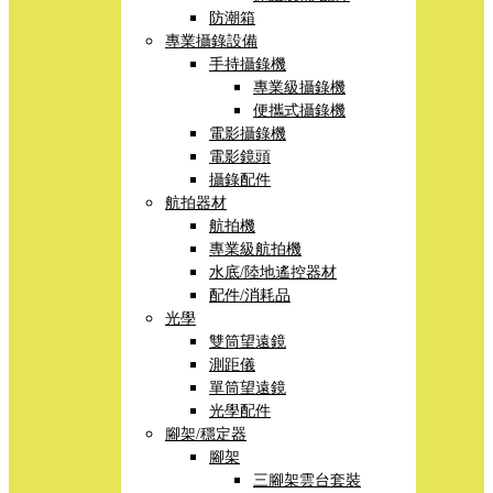
防潮箱
專業攝錄設備
手持攝錄機
專業級攝錄機
便攜式攝錄機
電影攝錄機
電影鏡頭
攝錄配件
航拍器材
航拍機
專業級航拍機
水底/陸地遙控器材
配件/消耗品
光學
雙筒望遠鏡
測距儀
單筒望遠鏡
光學配件
腳架/穩定器
腳架
三腳架雲台套裝