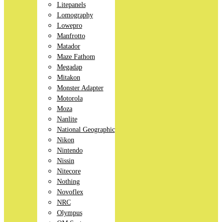
Litepanels
Lomography
Lowepro
Manfrotto
Matador
Maze Fathom
Megadap
Mitakon
Monster Adapter
Motorola
Moza
Nanlite
National Geographic
Nikon
Nintendo
Nissin
Nitecore
Nothing
Novoflex
NRC
Olympus