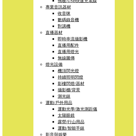
拖板/USB快速充電線
專業音訊器材
收音咪
數碼錄音機
對講機
直播器材
即時串流攝影機
直播用配件
直播用燈光
無線圖傳
燈光設備
機頂閃光燈
持續照明閃燈
影樓閃燈/器材
攝影棚/背景
測光錶
運動/戶外用品
運動光學/激光測距儀
太陽眼鏡
露營/行山用品
運動/智能手錶
影音與娛樂