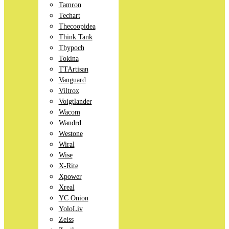
Tamron
Techart
Thecoopidea
Think Tank
Thypoch
Tokina
TTArtisan
Vanguard
Viltrox
Voigtlander
Wacom
Wandrd
Westone
Wiral
Wise
X-Rite
Xpower
Xreal
YC Onion
YoloLiv
Zeiss