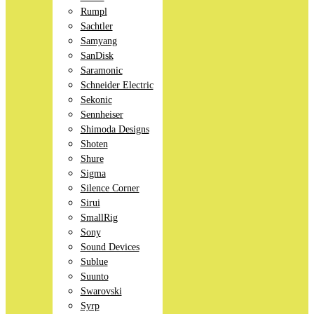
Rumpl
Sachtler
Samyang
SanDisk
Saramonic
Schneider Electric
Sekonic
Sennheiser
Shimoda Designs
Shoten
Shure
Sigma
Silence Corner
Sirui
SmallRig
Sony
Sound Devices
Sublue
Suunto
Swarovski
Syrp