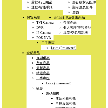
露營/行山用品
影音線材及配件
運動/智能手錶
顯示屏及配件
遊戲
保安系統
美容/護理及健康產品
TVI Camera
按摩產品
DVR
個人護理/美容產品
IP Camera
風筒/空氣清新機
POE NVR
二手專區
Leica (Pre-owned)
全部產品
今期優惠
所有商品
最新產品
精選商品
二手專區
Leica (Pre-owned)
攝影
數碼相機
無反光鏡相機
單鏡反光相機