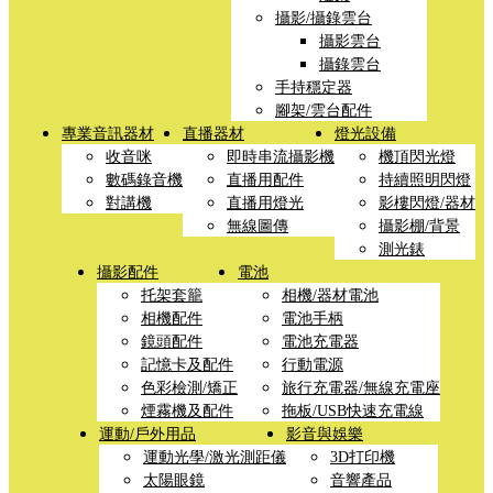
攝影/攝錄雲台
攝影雲台
攝錄雲台
手持穩定器
腳架/雲台配件
專業音訊器材
直播器材
燈光設備
收音咪
即時串流攝影機
機頂閃光燈
數碼錄音機
直播用配件
持續照明閃燈
對講機
直播用燈光
影樓閃燈/器材
無線圖傳
攝影棚/背景
測光錶
攝影配件
電池
托架套籠
相機/器材電池
相機配件
電池手柄
鏡頭配件
電池充電器
記憶卡及配件
行動電源
色彩檢測/矯正
旅行充電器/無線充電座
煙霧機及配件
拖板/USB快速充電線
運動/戶外用品
影音與娛樂
運動光學/激光測距儀
3D打印機
太陽眼鏡
音響產品