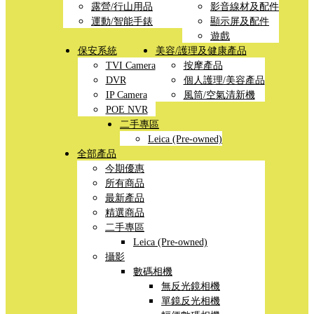
露營/行山用品
影音線材及配件
運動/智能手錶
顯示屏及配件
遊戲
保安系統
美容/護理及健康產品
TVI Camera
按摩產品
DVR
個人護理/美容產品
IP Camera
風筒/空氣清新機
POE NVR
二手專區
Leica (Pre-owned)
全部產品
今期優惠
所有商品
最新產品
精選商品
二手專區
Leica (Pre-owned)
攝影
數碼相機
無反光鏡相機
單鏡反光相機