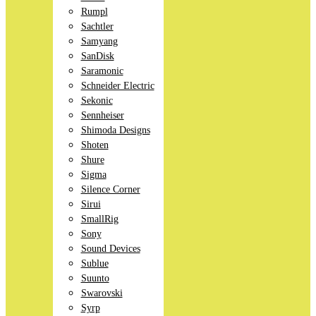
Rumpl
Sachtler
Samyang
SanDisk
Saramonic
Schneider Electric
Sekonic
Sennheiser
Shimoda Designs
Shoten
Shure
Sigma
Silence Corner
Sirui
SmallRig
Sony
Sound Devices
Sublue
Suunto
Swarovski
Syrp