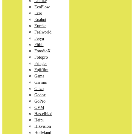
Domke
EcoFlow
Eizo
Enabot
Eureka
Feelworld
Feiyu
Fitbit
FotodioX
Fotopro
Fringer
Fujifilm
Gama
Garmin
Gitzo
Godox
GoPro
GVM
Hasselblad
Heipi
Hikvision
Hollyland