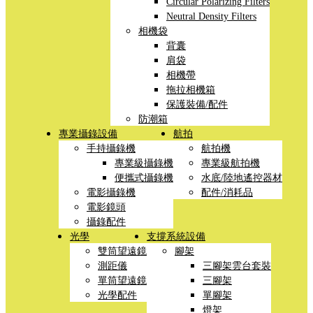
Circular Polarizing Filters
Neutral Density Filters
相機袋
背囊
肩袋
相機帶
拖拉相機箱
保護裝備/配件
防潮箱
專業攝錄設備
航拍
手持攝錄機
航拍機
專業級攝錄機
專業級航拍機
便攜式攝錄機
水底/陸地遙控器材
電影攝錄機
配件/消耗品
電影鏡頭
攝錄配件
光學
支撐系統設備
雙筒望遠鏡
腳架
測距儀
三腳架雲台套裝
單筒望遠鏡
三腳架
光學配件
單腳架
燈架