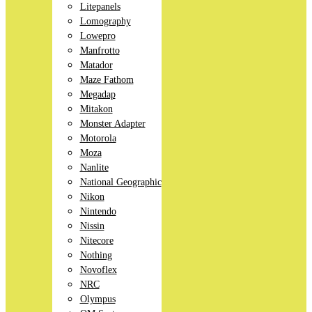
Litepanels
Lomography
Lowepro
Manfrotto
Matador
Maze Fathom
Megadap
Mitakon
Monster Adapter
Motorola
Moza
Nanlite
National Geographic
Nikon
Nintendo
Nissin
Nitecore
Nothing
Novoflex
NRC
Olympus