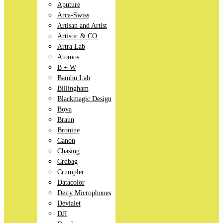
Aputure
Arca-Swiss
Artisan and Artist
Artistic & CO.
Artra Lab
Atomos
B + W
Bambu Lab
Billingham
Blackmagic Design
Boya
Braun
Bronine
Canon
Chasing
Crdbag
Crumpler
Datacolor
Deity Microphones
Devialet
DJI