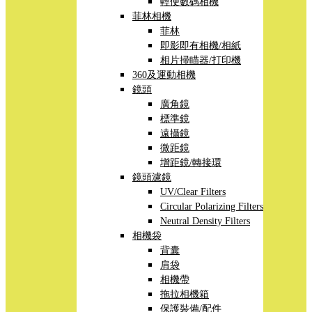
輕便數碼相機
菲林相機
菲林
即影即有相機/相紙
相片掃瞄器/打印機
360及運動相機
鏡頭
廣角鏡
標準鏡
遠攝鏡
微距鏡
增距鏡/轉接環
鏡頭濾鏡
UV/Clear Filters
Circular Polarizing Filters
Neutral Density Filters
相機袋
背囊
肩袋
相機帶
拖拉相機箱
保護裝備/配件