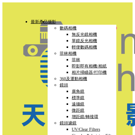
最新產品
攝影
數碼相機
無反光鏡相機
單鏡反光相機
輕便數碼相機
菲林相機
菲林
即影即有相機/相紙
相片掃瞄器/打印機
360及運動相機
鏡頭
廣角鏡
標準鏡
遠攝鏡
微距鏡
增距鏡/轉接環
鏡頭濾鏡
UV/Clear Filters