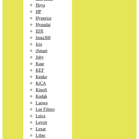
Hoya
HP
Hyperice
Hyundai
IDX
Insta360
Irix
iSmart
Joby
Kase
KEF
Kenko
KiCA
Kinofi
Kodak
Laowa
Lee Filters
Leica
Levoit
Lexar
Libec