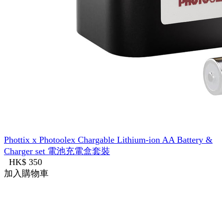
Phottix x Photoolex Chargable Lithium-ion AA Battery &
Charger set 電池充電盒套裝
HK$ 350
加入購物車