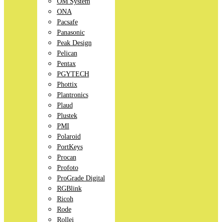
OM System
ONA
Pacsafe
Panasonic
Peak Design
Pelican
Pentax
PGYTECH
Phottix
Plantronics
Plaud
Plustek
PMI
Polaroid
PortKeys
Procan
Profoto
ProGrade Digital
RGBlink
Ricoh
Rode
Rollei