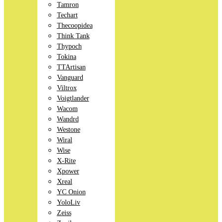
Tamron
Techart
Thecoopidea
Think Tank
Thypoch
Tokina
TTArtisan
Vanguard
Viltrox
Voigtlander
Wacom
Wandrd
Westone
Wiral
Wise
X-Rite
Xpower
Xreal
YC Onion
YoloLiv
Zeiss