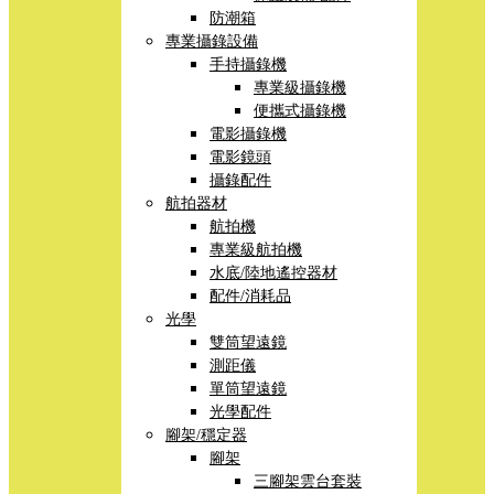
防潮箱
專業攝錄設備
手持攝錄機
專業級攝錄機
便攜式攝錄機
電影攝錄機
電影鏡頭
攝錄配件
航拍器材
航拍機
專業級航拍機
水底/陸地遙控器材
配件/消耗品
光學
雙筒望遠鏡
測距儀
單筒望遠鏡
光學配件
腳架/穩定器
腳架
三腳架雲台套裝