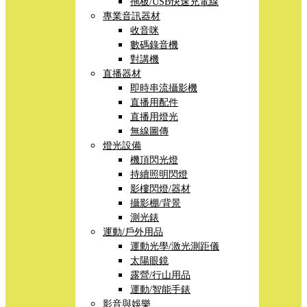
拖板/USB快速充電線
專業音訊器材
收音咪
數碼錄音機
對講機
直播器材
即時串流攝影機
直播用配件
直播用燈光
無線圖傳
燈光設備
機頂閃光燈
持續照明閃燈
影樓閃燈/器材
攝影棚/背景
測光錶
運動/戶外用品
運動光學/激光測距儀
太陽眼鏡
露營/行山用品
運動/智能手錶
影音與娛樂