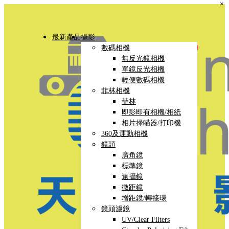
×
最新產品
攝影
數碼相機
無反光鏡相機
單鏡反光相機
輕便數碼相機
菲林相機
菲林
即影即有相機/相紙
相片掃瞄器/打印機
360及運動相機
鏡頭
廣角鏡
標準鏡
遠攝鏡
微距鏡
增距鏡/轉接環
鏡頭濾鏡
UV/Clear Filters