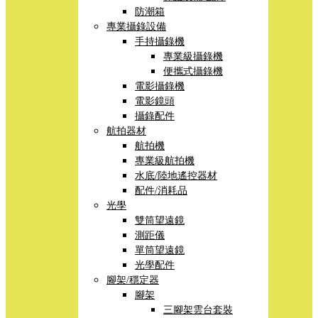
防潮箱
專業攝錄設備
手持攝錄機
專業級攝錄機
便攜式攝錄機
電影攝錄機
電影鏡頭
攝錄配件
航拍器材
航拍機
專業級航拍機
水底/陸地遙控器材
配件/消耗品
光學
雙筒望遠鏡
測距儀
單筒望遠鏡
光學配件
腳架/穩定器
腳架
三腳架雲台套裝