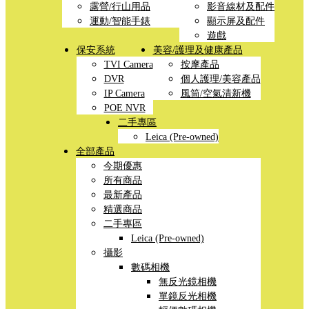
露營/行山用品
影音線材及配件
運動/智能手錶
顯示屏及配件
遊戲
保安系統
美容/護理及健康產品
TVI Camera
按摩產品
DVR
個人護理/美容產品
IP Camera
風筒/空氣清新機
POE NVR
二手專區
Leica (Pre-owned)
全部產品
今期優惠
所有商品
最新產品
精選商品
二手專區
Leica (Pre-owned)
攝影
數碼相機
無反光鏡相機
單鏡反光相機