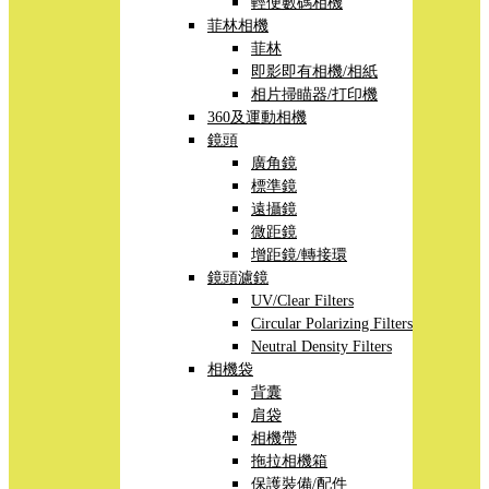
輕便數碼相機
菲林相機
菲林
即影即有相機/相紙
相片掃瞄器/打印機
360及運動相機
鏡頭
廣角鏡
標準鏡
遠攝鏡
微距鏡
增距鏡/轉接環
鏡頭濾鏡
UV/Clear Filters
Circular Polarizing Filters
Neutral Density Filters
相機袋
背囊
肩袋
相機帶
拖拉相機箱
保護裝備/配件