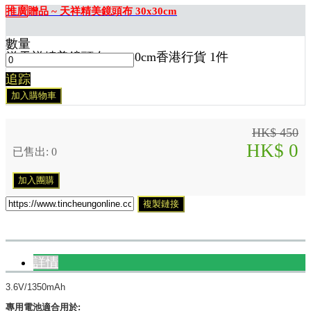
推廣
贈品 ~ 天祥精美鏡頭布 30x30cm
數量
送
天祥精美鏡頭布 30x30cm香港行貨 1
件
追踪
加入購物車
HK$ 450
HK$ 0
已售出: 0
加入團購
複製鏈接
詳情
3.6V/1350mAh
專用電池適合用於: