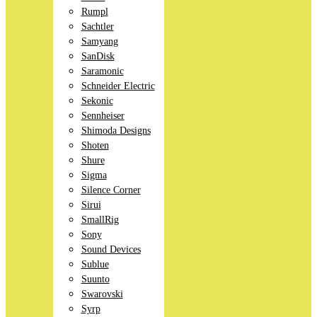
Rumpl
Sachtler
Samyang
SanDisk
Saramonic
Schneider Electric
Sekonic
Sennheiser
Shimoda Designs
Shoten
Shure
Sigma
Silence Corner
Sirui
SmallRig
Sony
Sound Devices
Sublue
Suunto
Swarovski
Syrp