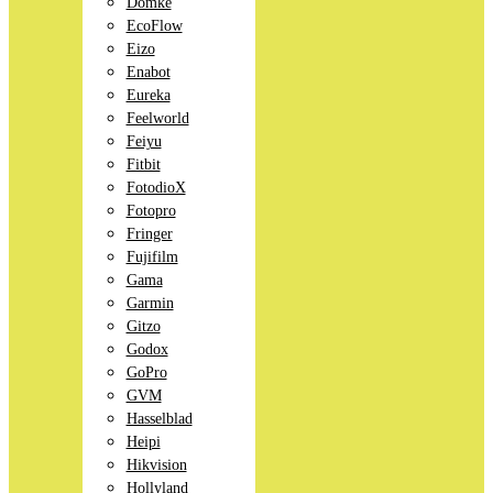
Domke
EcoFlow
Eizo
Enabot
Eureka
Feelworld
Feiyu
Fitbit
FotodioX
Fotopro
Fringer
Fujifilm
Gama
Garmin
Gitzo
Godox
GoPro
GVM
Hasselblad
Heipi
Hikvision
Hollyland