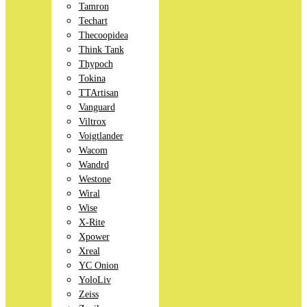
Tamron
Techart
Thecoopidea
Think Tank
Thypoch
Tokina
TTArtisan
Vanguard
Viltrox
Voigtlander
Wacom
Wandrd
Westone
Wiral
Wise
X-Rite
Xpower
Xreal
YC Onion
YoloLiv
Zeiss