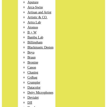
Aputure
Arca-Swiss
Artisan and Artist
Artistic & CO.
Artra Lab
Atomos
B + W
Bambu Lab
Billingham
Blackmagic Design
Boya
Braun
Bronine
Canon
Chasing
Crdbag
Crumpler
Datacolor
Deity Microphones
Devialet
DJI