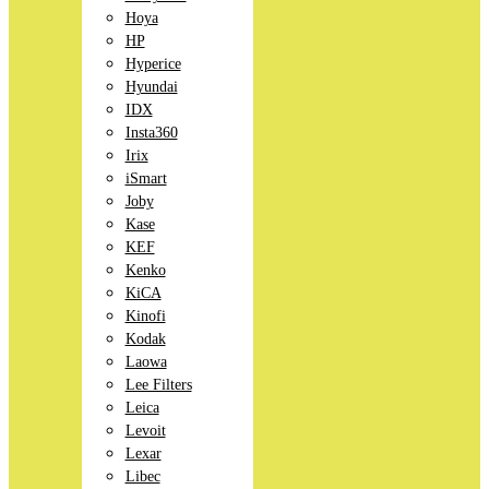
Hoya
HP
Hyperice
Hyundai
IDX
Insta360
Irix
iSmart
Joby
Kase
KEF
Kenko
KiCA
Kinofi
Kodak
Laowa
Lee Filters
Leica
Levoit
Lexar
Libec