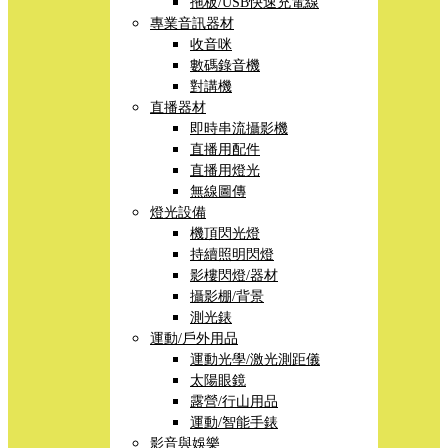
拖板/USB快速充電線
專業音訊器材
收音咪
數碼錄音機
對講機
直播器材
即時串流攝影機
直播用配件
直播用燈光
無線圖傳
燈光設備
機頂閃光燈
持續照明閃燈
影樓閃燈/器材
攝影棚/背景
測光錶
運動/戶外用品
運動光學/激光測距儀
太陽眼鏡
露營/行山用品
運動/智能手錶
影音與娛樂