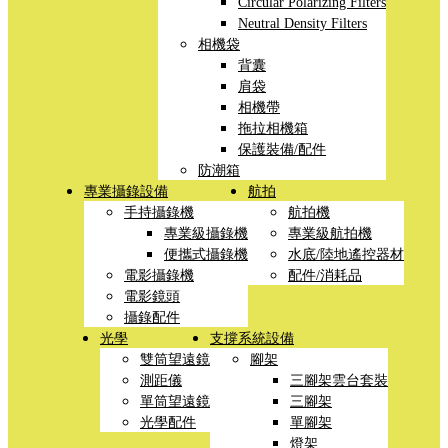
Circular Polarizing Filters
Neutral Density Filters
相機袋
背囊
肩袋
相機帶
拖拉相機箱
保護裝備/配件
防潮箱
專業攝錄設備
航拍
手持攝錄機
航拍機
專業級攝錄機
專業級航拍機
便攜式攝錄機
水底/陸地遙控器材
電影攝錄機
配件/消耗品
電影鏡頭
攝錄配件
光學
支撐系統設備
雙筒望遠鏡
腳架
測距儀
三腳架雲台套裝
單筒望遠鏡
三腳架
光學配件
單腳架
燈架