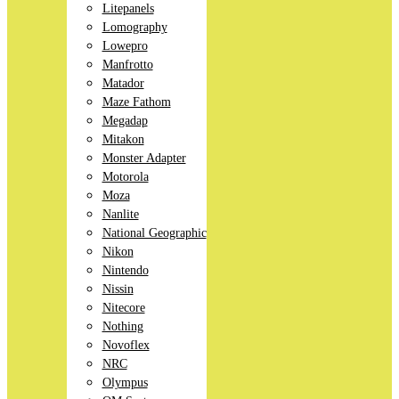
Litepanels
Lomography
Lowepro
Manfrotto
Matador
Maze Fathom
Megadap
Mitakon
Monster Adapter
Motorola
Moza
Nanlite
National Geographic
Nikon
Nintendo
Nissin
Nitecore
Nothing
Novoflex
NRC
Olympus