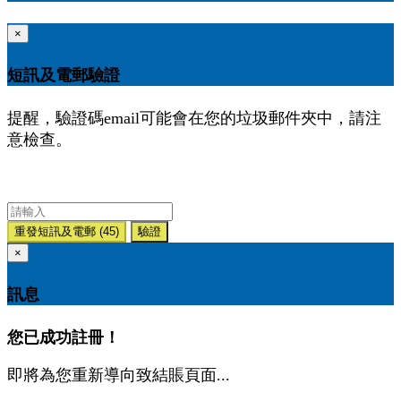
×
短訊及電郵驗證
提醒，驗證碼email可能會在您的垃圾郵件夾中，請注
意檢查。
重發短訊及電郵
(45)
驗證
×
訊息
您已成功註冊！
即將為您重新導向致結賬頁面...