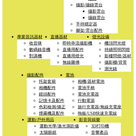
攝影/攝錄雲台
攝影雲台
攝錄雲台
手持穩定器
腳架/雲台配件
專業音訊器材
直播器材
燈光設備
收音咪
即時串流攝影機
機頂閃光燈
數碼錄音機
直播用配件
持續照明閃燈
對講機
直播用燈光
影樓閃燈/器材
無線圖傳
攝影棚/背景
測光錶
攝影配件
電池
托架套籠
相機/器材電池
相機配件
電池手柄
鏡頭配件
電池充電器
記憶卡及配件
行動電源
色彩檢測/矯正
旅行充電器/無線充電座
煙霧機及配件
拖板/USB快速充電線
運動/戶外用品
影音與娛樂
運動光學/激光測距儀
3D打印機
太陽眼鏡
音響產品