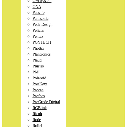
OM System
ONA
Pacsafe
Panasonic
Peak Design
Pelican
Pentax
PGYTECH
Phottix
Plantronics
Plaud
Plustek
PMI
Polaroid
PortKeys
Procan
Profoto
ProGrade Digital
RGBlink
Ricoh
Rode
Rollei