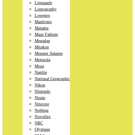
Litepanels
Lomography
Lowepro
Manfrotto
Matador
Maze Fathom
Megadap
Mitakon
Monster Adapter
Motorola
Moza
Nanlite
National Geographic
Nikon
Nintendo
Nissin
Nitecore
Nothing
Novoflex
NRC
Olympus