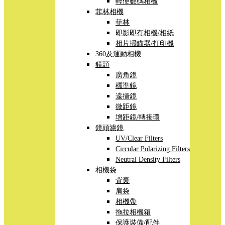
輕便數碼相機
菲林相機
菲林
即影即有相機/相紙
相片掃瞄器/打印機
360及運動相機
鏡頭
廣角鏡
標準鏡
遠攝鏡
微距鏡
增距鏡/轉接環
鏡頭濾鏡
UV/Clear Filters
Circular Polarizing Filters
Neutral Density Filters
相機袋
背囊
肩袋
相機帶
拖拉相機箱
保護裝備/配件