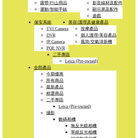
露營/行山用品
影音線材及配件
運動/智能手錶
顯示屏及配件
遊戲
保安系統
美容/護理及健康產品
TVI Camera
按摩產品
DVR
個人護理/美容產品
IP Camera
風筒/空氣清新機
POE NVR
二手專區
Leica (Pre-owned)
全部產品
今期優惠
所有商品
最新產品
精選商品
二手專區
Leica (Pre-owned)
攝影
數碼相機
無反光鏡相機
單鏡反光相機