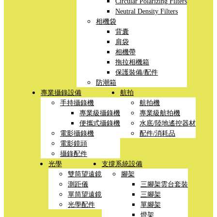
Circular Polarizing Filters
Neutral Density Filters
相機袋
背囊
肩袋
相機帶
拖拉相機箱
保護裝備/配件
防潮箱
專業攝錄設備
航拍
手持攝錄機
航拍機
專業級攝錄機
專業級航拍機
便攜式攝錄機
水底/陸地遙控器材
電影攝錄機
配件/消耗品
電影鏡頭
攝錄配件
光學
支撐系統設備
雙筒望遠鏡
腳架
測距儀
三腳架雲台套裝
單筒望遠鏡
三腳架
光學配件
單腳架
燈架