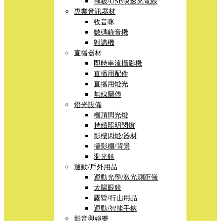
拖板/USB快速充電線
專業音訊器材
收音咪
數碼錄音機
對講機
直播器材
即時串流攝影機
直播用配件
直播用燈光
無線圖傳
燈光設備
機頂閃光燈
持續照明閃燈
影樓閃燈/器材
攝影棚/背景
測光錶
運動/戶外用品
運動光學/激光測距儀
太陽眼鏡
露營/行山用品
運動/智能手錶
影音與娛樂