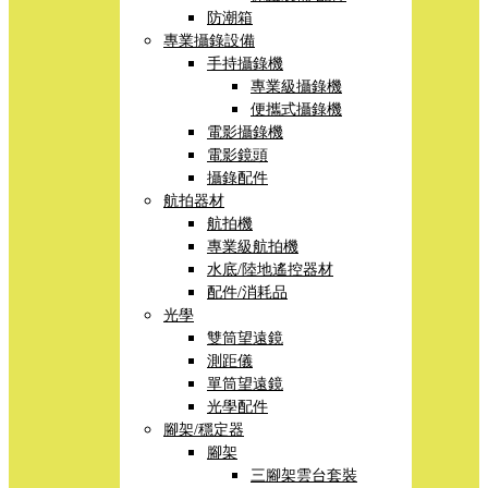
防潮箱
專業攝錄設備
手持攝錄機
專業級攝錄機
便攜式攝錄機
電影攝錄機
電影鏡頭
攝錄配件
航拍器材
航拍機
專業級航拍機
水底/陸地遙控器材
配件/消耗品
光學
雙筒望遠鏡
測距儀
單筒望遠鏡
光學配件
腳架/穩定器
腳架
三腳架雲台套裝