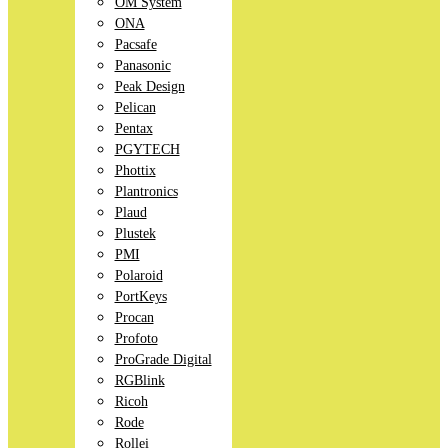
OM System
ONA
Pacsafe
Panasonic
Peak Design
Pelican
Pentax
PGYTECH
Phottix
Plantronics
Plaud
Plustek
PMI
Polaroid
PortKeys
Procan
Profoto
ProGrade Digital
RGBlink
Ricoh
Rode
Rollei