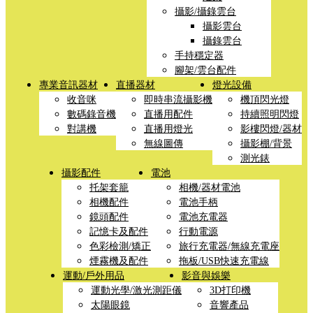
攝影/攝錄雲台
攝影雲台
攝錄雲台
手持穩定器
腳架/雲台配件
專業音訊器材
直播器材
燈光設備
收音咪
即時串流攝影機
機頂閃光燈
數碼錄音機
直播用配件
持續照明閃燈
對講機
直播用燈光
影樓閃燈/器材
無線圖傳
攝影棚/背景
測光錶
攝影配件
電池
托架套籠
相機/器材電池
相機配件
電池手柄
鏡頭配件
電池充電器
記憶卡及配件
行動電源
色彩檢測/矯正
旅行充電器/無線充電座
煙霧機及配件
拖板/USB快速充電線
運動/戶外用品
影音與娛樂
運動光學/激光測距儀
3D打印機
太陽眼鏡
音響產品