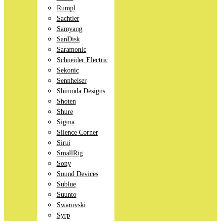
Rumpl
Sachtler
Samyang
SanDisk
Saramonic
Schneider Electric
Sekonic
Sennheiser
Shimoda Designs
Shoten
Shure
Sigma
Silence Corner
Sirui
SmallRig
Sony
Sound Devices
Sublue
Suunto
Swarovski
Syrp