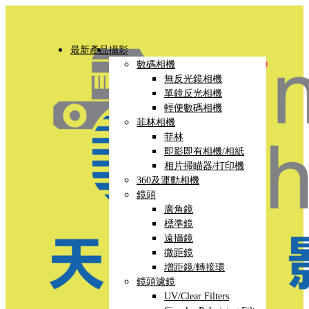
最新產品
攝影
數碼相機
無反光鏡相機
單鏡反光相機
輕便數碼相機
菲林相機
菲林
即影即有相機/相紙
相片掃瞄器/打印機
360及運動相機
鏡頭
廣角鏡
標準鏡
遠攝鏡
微距鏡
增距鏡/轉接環
鏡頭濾鏡
UV/Clear Filters