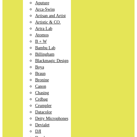
Aputure
Arca-Swiss
Artisan and Artist
Artistic & CO.
Artra Lab
Atomos
B + W
Bambu Lab
Billingham
Blackmagic Design
Boya
Braun
Bronine
Canon
Chasing
Crdbag
Crumpler
Datacolor
Deity Microphones
Devialet
DJI