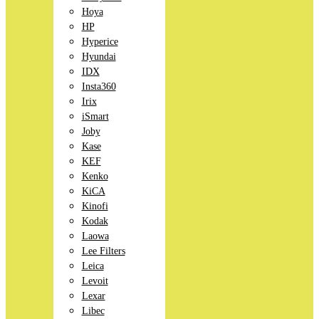
Hoya
HP
Hyperice
Hyundai
IDX
Insta360
Irix
iSmart
Joby
Kase
KEF
Kenko
KiCA
Kinofi
Kodak
Laowa
Lee Filters
Leica
Levoit
Lexar
Libec