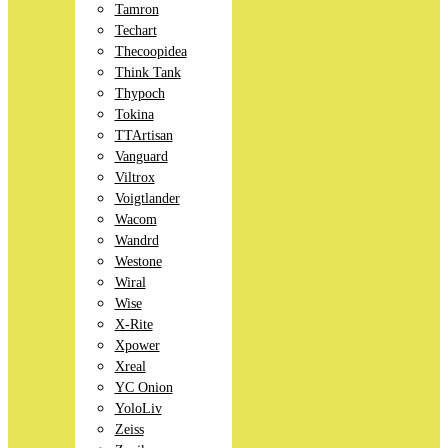
Tamron
Techart
Thecoopidea
Think Tank
Thypoch
Tokina
TTArtisan
Vanguard
Viltrox
Voigtlander
Wacom
Wandrd
Westone
Wiral
Wise
X-Rite
Xpower
Xreal
YC Onion
YoloLiv
Zeiss