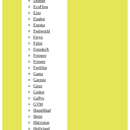
Domke
EcoFlow
Eizo
Enabot
Eureka
Feelworld
Feiyu
Fitbit
FotodioX
Fotopro
Fringer
Fujifilm
Gama
Garmin
Gitzo
Godox
GoPro
GVM
Hasselblad
Heipi
Hikvision
Hollyland