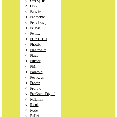
OM System
ONA
Pacsafe
Panasonic
Peak Design
Pelican
Pentax
PGYTECH
Phottix
Plantronics
Plaud
Plustek
PMI
Polaroid
PortKeys
Procan
Profoto
ProGrade Digital
RGBlink
Ricoh
Rode
Rollei