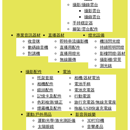
攝影/攝錄雲台
攝影雲台
攝錄雲台
手持穩定器
腳架/雲台配件
專業音訊器材
直播器材
燈光設備
收音咪
即時串流攝影機
機頂閃光燈
數碼錄音機
直播用配件
持續照明閃燈
對講機
直播用燈光
影樓閃燈/器材
無線圖傳
攝影棚/背景
測光錶
攝影配件
電池
托架套籠
相機/器材電池
相機配件
電池手柄
鏡頭配件
電池充電器
記憶卡及配件
行動電源
色彩檢測/矯正
旅行充電器/無線充電座
煙霧機及配件
拖板/USB快速充電線
運動/戶外用品
影音與娛樂
運動光學/激光測距儀
3D打印機
太陽眼鏡
音響產品