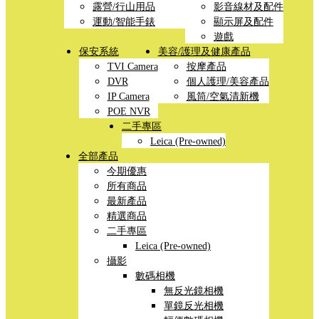
露營/行山用品
影音線材及配件
運動/智能手錶
顯示屏及配件
遊戲
保安系統
美容/護理及健康產品
TVI Camera
按摩產品
DVR
個人護理/美容產品
IP Camera
風筒/空氣清新機
POE NVR
二手專區
Leica (Pre-owned)
全部產品
今期優惠
所有商品
最新產品
精選商品
二手專區
Leica (Pre-owned)
攝影
數碼相機
無反光鏡相機
單鏡反光相機