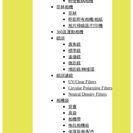
輕便數碼相機
菲林相機
菲林
即影即有相機/相紙
相片掃瞄器/打印機
360及運動相機
鏡頭
廣角鏡
標準鏡
遠攝鏡
微距鏡
增距鏡/轉接環
鏡頭濾鏡
UV/Clear Filters
Circular Polarizing Filters
Neutral Density Filters
相機袋
背囊
肩袋
相機帶
拖拉相機箱
保護裝備/配件