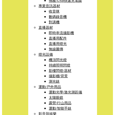
拖板/USB快速充電線
專業音訊器材
收音咪
數碼錄音機
對講機
直播器材
即時串流攝影機
直播用配件
直播用燈光
無線圖傳
燈光設備
機頂閃光燈
持續照明閃燈
影樓閃燈/器材
攝影棚/背景
測光錶
運動/戶外用品
運動光學/激光測距儀
太陽眼鏡
露營/行山用品
運動/智能手錶
影音與娛樂