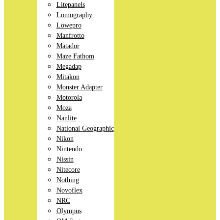
Litepanels
Lomography
Lowepro
Manfrotto
Matador
Maze Fathom
Megadap
Mitakon
Monster Adapter
Motorola
Moza
Nanlite
National Geographic
Nikon
Nintendo
Nissin
Nitecore
Nothing
Novoflex
NRC
Olympus