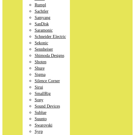
Rumpl
Sachtler
Samyang
SanDisk
Saramonic
Schneider Electric
Sekonic
Sennheiser
Shimoda Designs
Shoten
Shure
Sigma
Silence Corner
Sirui
SmallRig
Sony
Sound Devices
Sublue
Suunto
Swarovski
Syrp