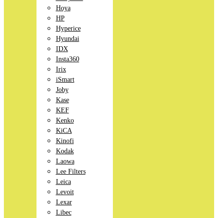
Hoya
HP
Hyperice
Hyundai
IDX
Insta360
Irix
iSmart
Joby
Kase
KEF
Kenko
KiCA
Kinofi
Kodak
Laowa
Lee Filters
Leica
Levoit
Lexar
Libec