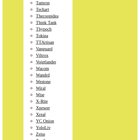
Tamron
Techart
Thecoopidea
Think Tank
Thypoch
Tokina
TTArtisan
Vanguard
Viltrox
Voigtlander
Wacom
Wandrd
Westone
Wiral
Wise
X-Rite
Xpower
Xreal
YC Onion
YoloLiv
Zeiss