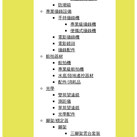
防潮箱
專業攝錄設備
手持攝錄機
專業級攝錄機
便攜式攝錄機
電影攝錄機
電影鏡頭
攝錄配件
航拍器材
航拍機
專業級航拍機
水底/陸地遙控器材
配件/消耗品
光學
雙筒望遠鏡
測距儀
單筒望遠鏡
光學配件
腳架/穩定器
腳架
三腳架雲台套裝