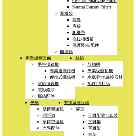
Circular Polarizing Filters
Neutral Density Filters
相機袋
背囊
肩袋
相機帶
拖拉相機箱
保護裝備/配件
防潮箱
專業攝錄設備
航拍
手持攝錄機
航拍機
專業級攝錄機
專業級航拍機
便攜式攝錄機
水底/陸地遙控器材
電影攝錄機
配件/消耗品
電影鏡頭
攝錄配件
光學
支撐系統設備
雙筒望遠鏡
腳架
測距儀
三腳架雲台套裝
單筒望遠鏡
三腳架
光學配件
單腳架
燈架