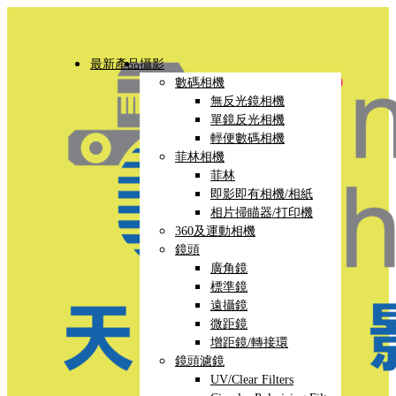
最新產品
攝影
數碼相機
無反光鏡相機
單鏡反光相機
輕便數碼相機
菲林相機
菲林
即影即有相機/相紙
相片掃瞄器/打印機
360及運動相機
鏡頭
廣角鏡
標準鏡
遠攝鏡
微距鏡
增距鏡/轉接環
鏡頭濾鏡
UV/Clear Filters