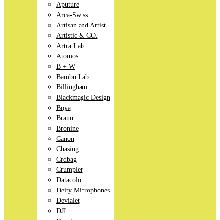
Aputure
Arca-Swiss
Artisan and Artist
Artistic & CO.
Artra Lab
Atomos
B + W
Bambu Lab
Billingham
Blackmagic Design
Boya
Braun
Bronine
Canon
Chasing
Crdbag
Crumpler
Datacolor
Deity Microphones
Devialet
DJI