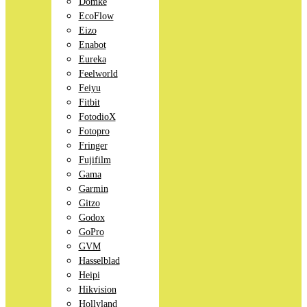
Domke
EcoFlow
Eizo
Enabot
Eureka
Feelworld
Feiyu
Fitbit
FotodioX
Fotopro
Fringer
Fujifilm
Gama
Garmin
Gitzo
Godox
GoPro
GVM
Hasselblad
Heipi
Hikvision
Hollyland