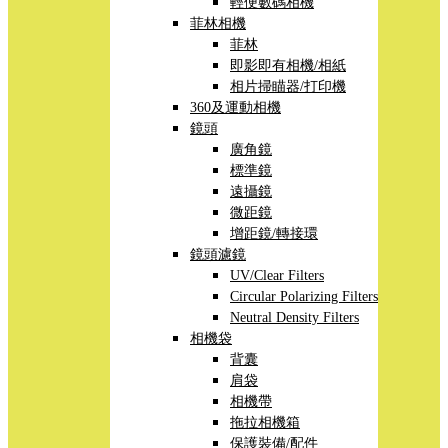
輕便數碼相機
菲林相機
菲林
即影即有相機/相紙
相片掃瞄器/打印機
360及運動相機
鏡頭
廣角鏡
標準鏡
遠攝鏡
微距鏡
增距鏡/轉接環
鏡頭濾鏡
UV/Clear Filters
Circular Polarizing Filters
Neutral Density Filters
相機袋
背囊
肩袋
相機帶
拖拉相機箱
保護裝備/配件