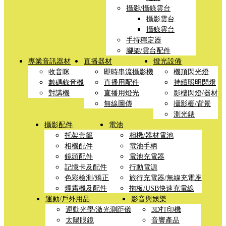
攝影/攝錄雲台
攝影雲台
攝錄雲台
手持穩定器
腳架/雲台配件
專業音訊器材
直播器材
燈光設備
收音咪
即時串流攝影機
機頂閃光燈
數碼錄音機
直播用配件
持續照明閃燈
對講機
直播用燈光
影樓閃燈/器材
無線圖傳
攝影棚/背景
測光錶
攝影配件
電池
托架套籠
相機/器材電池
相機配件
電池手柄
鏡頭配件
電池充電器
記憶卡及配件
行動電源
色彩檢測/矯正
旅行充電器/無線充電座
煙霧機及配件
拖板/USB快速充電線
運動/戶外用品
影音與娛樂
運動光學/激光測距儀
3D打印機
太陽眼鏡
音響產品