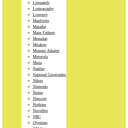
Litepanels
Lomography
Lowepro
Manfrotto
Matador
Maze Fathom
Megadap
Mitakon
Monster Adapter
Motorola
Moza
Nanlite
National Geographic
Nikon
Nintendo
Nissin
Nitecore
Nothing
Novoflex
NRC
Olympus