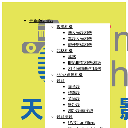
最新產品
攝影
數碼相機
無反光鏡相機
單鏡反光相機
輕便數碼相機
菲林相機
菲林
即影即有相機/相紙
相片掃瞄器/打印機
360及運動相機
鏡頭
廣角鏡
標準鏡
遠攝鏡
微距鏡
增距鏡/轉接環
鏡頭濾鏡
UV/Clear Filters