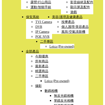
露營/行山用品
影音線材及配件
運動/智能手錶
顯示屏及配件
遊戲
保安系統
美容/護理及健康產品
TVI Camera
按摩產品
DVR
個人護理/美容產品
IP Camera
風筒/空氣清新機
POE NVR
二手專區
Leica (Pre-owned)
全部產品
今期優惠
所有商品
最新產品
精選商品
二手專區
Leica (Pre-owned)
攝影
數碼相機
無反光鏡相機
單鏡反光相機