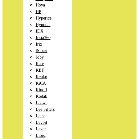
Hoya
HP
Hyperice
Hyundai
IDX
Insta360
Irix
iSmart
Joby
Kase
KEF
Kenko
KiCA
Kinofi
Kodak
Laowa
Lee Filters
Leica
Levoit
Lexar
Libec