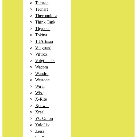
Tamron
Techart
Thecoopidea
Think Tank
Thypoch
Tokina
TTArtisan
Vanguard
Viltrox
Voigtlander
Wacom
Wandrd
Westone
Wiral
Wise
X-Rite
Xpower
Xreal
YC Onion
YoloLiv
Zeiss