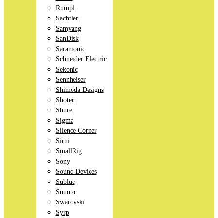
Rumpl
Sachtler
Samyang
SanDisk
Saramonic
Schneider Electric
Sekonic
Sennheiser
Shimoda Designs
Shoten
Shure
Sigma
Silence Corner
Sirui
SmallRig
Sony
Sound Devices
Sublue
Suunto
Swarovski
Syrp