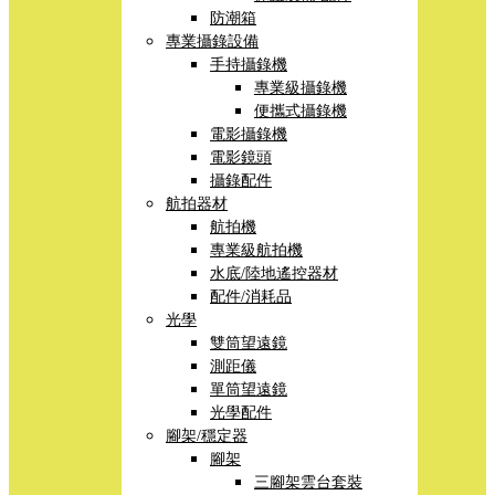
防潮箱
專業攝錄設備
手持攝錄機
專業級攝錄機
便攜式攝錄機
電影攝錄機
電影鏡頭
攝錄配件
航拍器材
航拍機
專業級航拍機
水底/陸地遙控器材
配件/消耗品
光學
雙筒望遠鏡
測距儀
單筒望遠鏡
光學配件
腳架/穩定器
腳架
三腳架雲台套裝