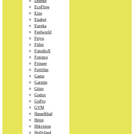
Domke
EcoFlow
Eizo
Enabot
Eureka
Feelworld
Feiyu
Fitbit
FotodioX
Fotopro
Fringer
Fujifilm
Gama
Garmin
Gitzo
Godox
GoPro
GVM
Hasselblad
Heipi
Hikvision
Hollyland