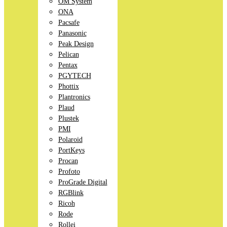
OM System
ONA
Pacsafe
Panasonic
Peak Design
Pelican
Pentax
PGYTECH
Phottix
Plantronics
Plaud
Plustek
PMI
Polaroid
PortKeys
Procan
Profoto
ProGrade Digital
RGBlink
Ricoh
Rode
Rollei