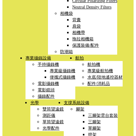
Circular Polarizing Filters
Neutral Density Filters
相機袋
背囊
肩袋
相機帶
拖拉相機箱
保護裝備/配件
防潮箱
專業攝錄設備
航拍
手持攝錄機
航拍機
專業級攝錄機
專業級航拍機
便攜式攝錄機
水底/陸地遙控器材
電影攝錄機
配件/消耗品
電影鏡頭
攝錄配件
光學
支撐系統設備
雙筒望遠鏡
腳架
測距儀
三腳架雲台套裝
單筒望遠鏡
三腳架
光學配件
單腳架
燈架