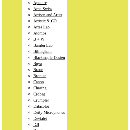
Aputure
Arca-Swiss
Artisan and Artist
Artistic & CO.
Artra Lab
Atomos
B + W
Bambu Lab
Billingham
Blackmagic Design
Boya
Braun
Bronine
Canon
Chasing
Crdbag
Crumpler
Datacolor
Deity Microphones
Devialet
DJI