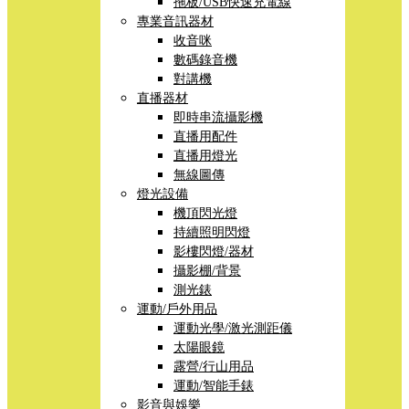
拖板/USB快速充電線
專業音訊器材
收音咪
數碼錄音機
對講機
直播器材
即時串流攝影機
直播用配件
直播用燈光
無線圖傳
燈光設備
機頂閃光燈
持續照明閃燈
影樓閃燈/器材
攝影棚/背景
測光錶
運動/戶外用品
運動光學/激光測距儀
太陽眼鏡
露營/行山用品
運動/智能手錶
影音與娛樂