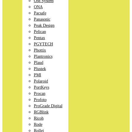
OM System
ONA
Pacsafe
Panasonic
Peak Design
Pelican
Pentax
PGYTECH
Phottix
Plantronics
Plaud
Plustek
PMI
Polaroid
PortKeys
Procan
Profoto
ProGrade Digital
RGBlink
Ricoh
Rode
Rollei