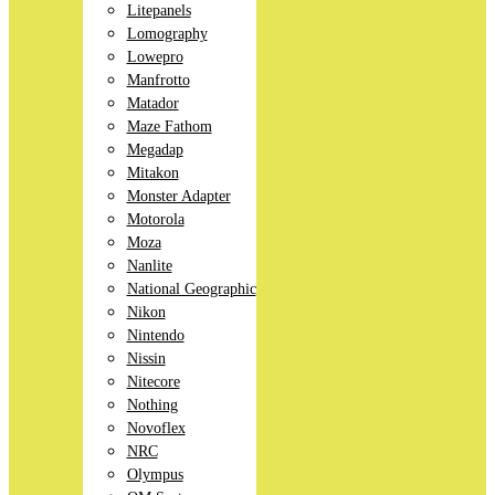
Litepanels
Lomography
Lowepro
Manfrotto
Matador
Maze Fathom
Megadap
Mitakon
Monster Adapter
Motorola
Moza
Nanlite
National Geographic
Nikon
Nintendo
Nissin
Nitecore
Nothing
Novoflex
NRC
Olympus