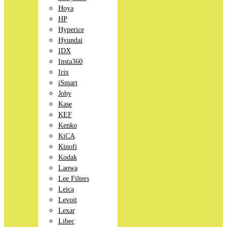
Hoya
HP
Hyperice
Hyundai
IDX
Insta360
Irix
iSmart
Joby
Kase
KEF
Kenko
KiCA
Kinofi
Kodak
Laowa
Lee Filters
Leica
Levoit
Lexar
Libec