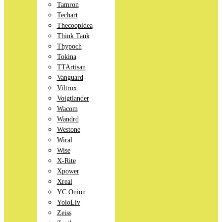
Tamron
Techart
Thecoopidea
Think Tank
Thypoch
Tokina
TTArtisan
Vanguard
Viltrox
Voigtlander
Wacom
Wandrd
Westone
Wiral
Wise
X-Rite
Xpower
Xreal
YC Onion
YoloLiv
Zeiss