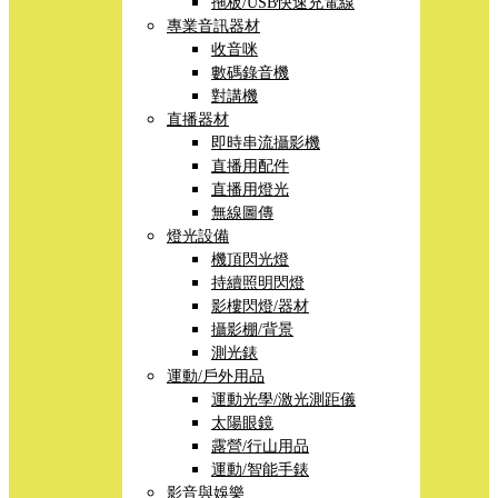
拖板/USB快速充電線
專業音訊器材
收音咪
數碼錄音機
對講機
直播器材
即時串流攝影機
直播用配件
直播用燈光
無線圖傳
燈光設備
機頂閃光燈
持續照明閃燈
影樓閃燈/器材
攝影棚/背景
測光錶
運動/戶外用品
運動光學/激光測距儀
太陽眼鏡
露營/行山用品
運動/智能手錶
影音與娛樂