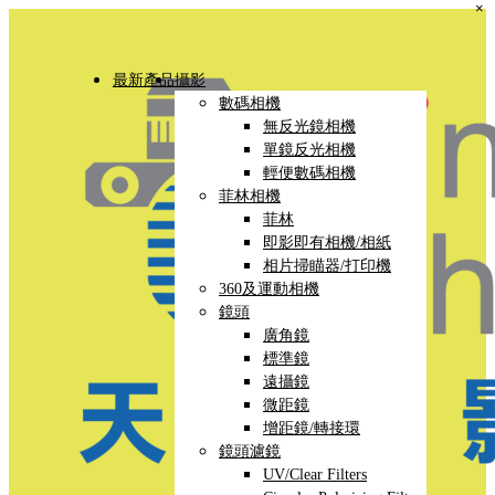
×
最新產品
攝影
數碼相機
無反光鏡相機
單鏡反光相機
輕便數碼相機
菲林相機
菲林
即影即有相機/相紙
相片掃瞄器/打印機
360及運動相機
鏡頭
廣角鏡
標準鏡
遠攝鏡
微距鏡
增距鏡/轉接環
鏡頭濾鏡
UV/Clear Filters