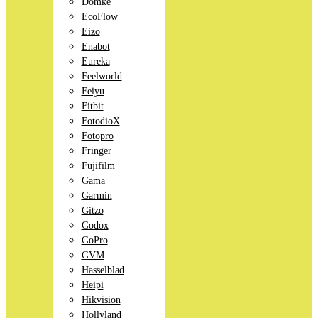
Domke
EcoFlow
Eizo
Enabot
Eureka
Feelworld
Feiyu
Fitbit
FotodioX
Fotopro
Fringer
Fujifilm
Gama
Garmin
Gitzo
Godox
GoPro
GVM
Hasselblad
Heipi
Hikvision
Hollyland