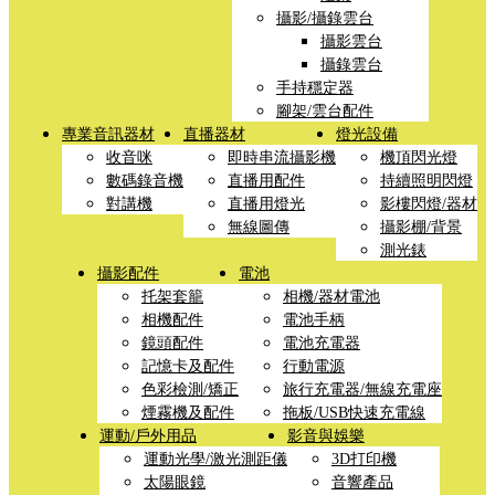
攝影/攝錄雲台
攝影雲台
攝錄雲台
手持穩定器
腳架/雲台配件
專業音訊器材
直播器材
燈光設備
收音咪
即時串流攝影機
機頂閃光燈
數碼錄音機
直播用配件
持續照明閃燈
對講機
直播用燈光
影樓閃燈/器材
無線圖傳
攝影棚/背景
測光錶
攝影配件
電池
托架套籠
相機/器材電池
相機配件
電池手柄
鏡頭配件
電池充電器
記憶卡及配件
行動電源
色彩檢測/矯正
旅行充電器/無線充電座
煙霧機及配件
拖板/USB快速充電線
運動/戶外用品
影音與娛樂
運動光學/激光測距儀
3D打印機
太陽眼鏡
音響產品