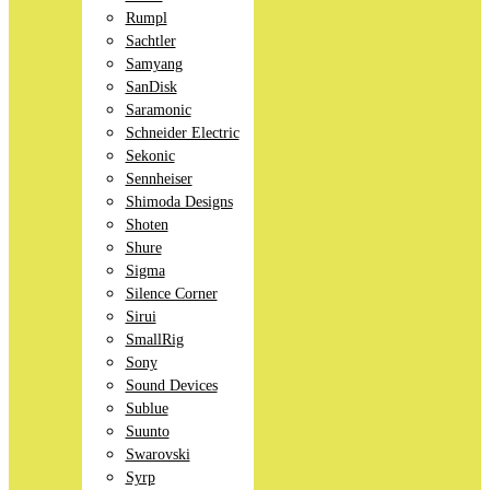
Rumpl
Sachtler
Samyang
SanDisk
Saramonic
Schneider Electric
Sekonic
Sennheiser
Shimoda Designs
Shoten
Shure
Sigma
Silence Corner
Sirui
SmallRig
Sony
Sound Devices
Sublue
Suunto
Swarovski
Syrp