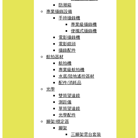
防潮箱
專業攝錄設備
手持攝錄機
專業級攝錄機
便攜式攝錄機
電影攝錄機
電影鏡頭
攝錄配件
航拍器材
航拍機
專業級航拍機
水底/陸地遙控器材
配件/消耗品
光學
雙筒望遠鏡
測距儀
單筒望遠鏡
光學配件
腳架/穩定器
腳架
三腳架雲台套裝