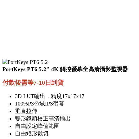
PortKeys PT6 5.2" 4K 觸控螢幕全高清攝影監視器
付款後需等7-10日到貨
3D LUT輸出，精度17x17x17
100%P3色域IPS螢幕
垂直拉伸
變形鏡頭校正高清輸出
自由設定峰值範圍
自由矩形裁切