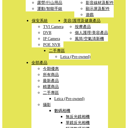
露營/行山用品
影音線材及配件
運動/智能手錶
顯示屏及配件
遊戲
保安系統
美容/護理及健康產品
TVI Camera
按摩產品
DVR
個人護理/美容產品
IP Camera
風筒/空氣清新機
POE NVR
二手專區
Leica (Pre-owned)
全部產品
今期優惠
所有商品
最新產品
精選商品
二手專區
Leica (Pre-owned)
攝影
數碼相機
無反光鏡相機
單鏡反光相機