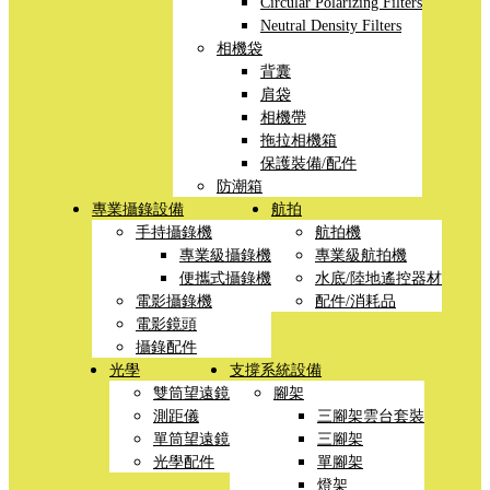
Circular Polarizing Filters
Neutral Density Filters
相機袋
背囊
肩袋
相機帶
拖拉相機箱
保護裝備/配件
防潮箱
專業攝錄設備
航拍
手持攝錄機
航拍機
專業級攝錄機
專業級航拍機
便攜式攝錄機
水底/陸地遙控器材
電影攝錄機
配件/消耗品
電影鏡頭
攝錄配件
光學
支撐系統設備
雙筒望遠鏡
腳架
測距儀
三腳架雲台套裝
單筒望遠鏡
三腳架
光學配件
單腳架
燈架