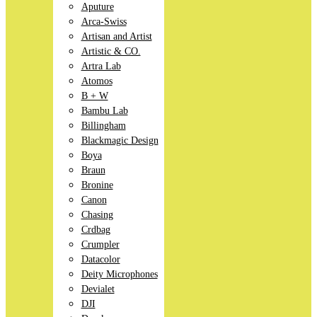
Aputure
Arca-Swiss
Artisan and Artist
Artistic & CO.
Artra Lab
Atomos
B + W
Bambu Lab
Billingham
Blackmagic Design
Boya
Braun
Bronine
Canon
Chasing
Crdbag
Crumpler
Datacolor
Deity Microphones
Devialet
DJI