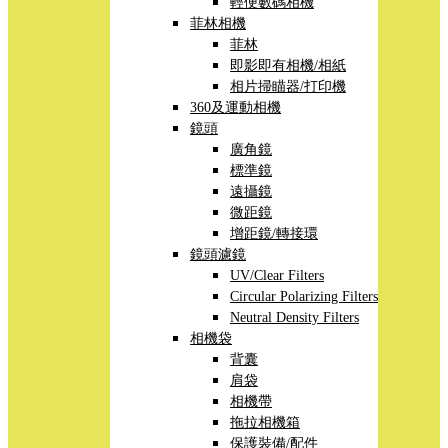
輕便數碼相機
菲林相機
菲林
即影即有相機/相紙
相片掃瞄器/打印機
360及運動相機
鏡頭
廣角鏡
標準鏡
遠攝鏡
微距鏡
增距鏡/轉接環
鏡頭濾鏡
UV/Clear Filters
Circular Polarizing Filters
Neutral Density Filters
相機袋
背囊
肩袋
相機帶
拖拉相機箱
保護裝備/配件