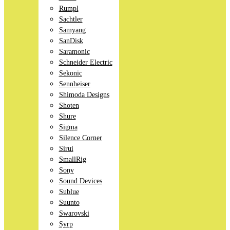
Rumpl
Sachtler
Samyang
SanDisk
Saramonic
Schneider Electric
Sekonic
Sennheiser
Shimoda Designs
Shoten
Shure
Sigma
Silence Corner
Sirui
SmallRig
Sony
Sound Devices
Sublue
Suunto
Swarovski
Syrp