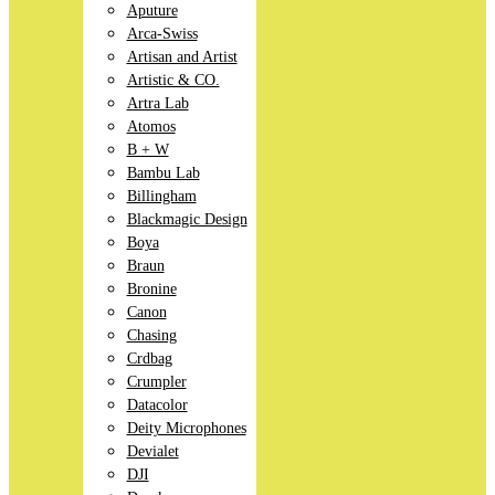
Aputure
Arca-Swiss
Artisan and Artist
Artistic & CO.
Artra Lab
Atomos
B + W
Bambu Lab
Billingham
Blackmagic Design
Boya
Braun
Bronine
Canon
Chasing
Crdbag
Crumpler
Datacolor
Deity Microphones
Devialet
DJI