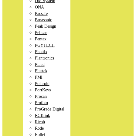
OM System
ONA
Pacsafe
Panasonic
Peak Design
Pelican
Pentax
PGYTECH
Phottix
Plantronics
Plaud
Plustek
PMI
Polaroid
PortKeys
Procan
Profoto
ProGrade Digital
RGBlink
Ricoh
Rode
Rollei