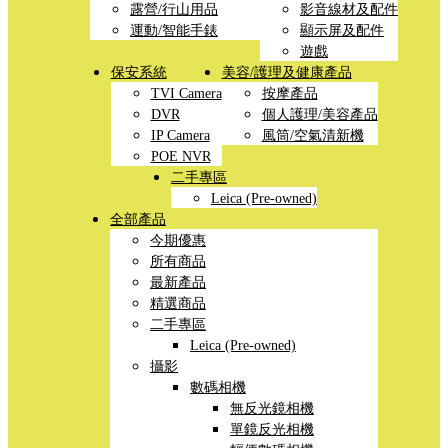
露營/行山用品
影音線材及配件
運動/智能手錶
顯示屏及配件
遊戲
保安系統
美容/護理及健康產品
TVI Camera
按摩產品
DVR
個人護理/美容產品
IP Camera
風筒/空氣清新機
POE NVR
二手專區
Leica (Pre-owned)
全部產品
今期優惠
所有商品
最新產品
精選商品
二手專區
Leica (Pre-owned)
攝影
數碼相機
無反光鏡相機
單鏡反光相機