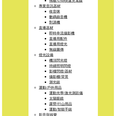
拖板/USB快速充電線
專業音訊器材
收音咪
數碼錄音機
對講機
直播器材
即時串流攝影機
直播用配件
直播用燈光
無線圖傳
燈光設備
機頂閃光燈
持續照明閃燈
影樓閃燈/器材
攝影棚/背景
測光錶
運動/戶外用品
運動光學/激光測距儀
太陽眼鏡
露營/行山用品
運動/智能手錶
影音與娛樂