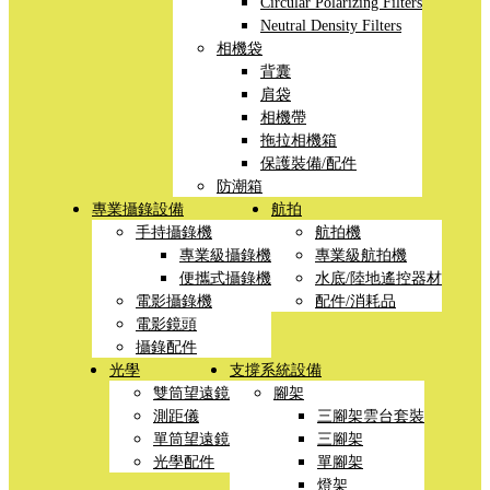
Circular Polarizing Filters
Neutral Density Filters
相機袋
背囊
肩袋
相機帶
拖拉相機箱
保護裝備/配件
防潮箱
專業攝錄設備
航拍
手持攝錄機
航拍機
專業級攝錄機
專業級航拍機
便攜式攝錄機
水底/陸地遙控器材
電影攝錄機
配件/消耗品
電影鏡頭
攝錄配件
光學
支撐系統設備
雙筒望遠鏡
腳架
測距儀
三腳架雲台套裝
單筒望遠鏡
三腳架
光學配件
單腳架
燈架