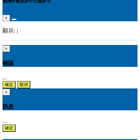
選擇
件產品於
中
已選擇
0
/
×
顯示:
|
×
確認
...
確定
取消
×
訊息
...
確定