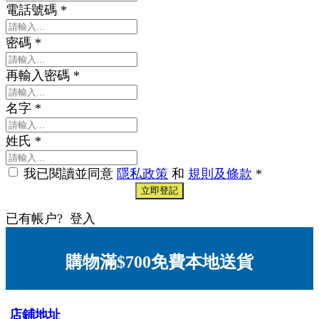
電話號碼
*
密碼
*
再輸入密碼
*
名字
*
姓氏
*
我已閱讀並同意
隱私政策
和
規則及條款
*
立即登記
已有帳户?
登入
購物滿$700免費本地送貨
店鋪地址