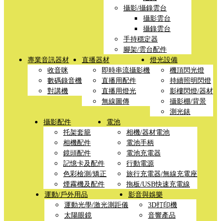
攝影/攝錄雲台
攝影雲台
攝錄雲台
手持穩定器
腳架/雲台配件
專業音訊器材
直播器材
燈光設備
收音咪
即時串流攝影機
機頂閃光燈
數碼錄音機
直播用配件
持續照明閃燈
對講機
直播用燈光
影樓閃燈/器材
無線圖傳
攝影棚/背景
測光錶
攝影配件
電池
托架套籠
相機/器材電池
相機配件
電池手柄
鏡頭配件
電池充電器
記憶卡及配件
行動電源
色彩檢測/矯正
旅行充電器/無線充電座
煙霧機及配件
拖板/USB快速充電線
運動/戶外用品
影音與娛樂
運動光學/激光測距儀
3D打印機
太陽眼鏡
音響產品