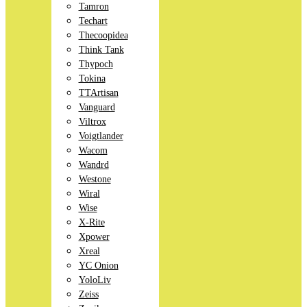
Tamron
Techart
Thecoopidea
Think Tank
Thypoch
Tokina
TTArtisan
Vanguard
Viltrox
Voigtlander
Wacom
Wandrd
Westone
Wiral
Wise
X-Rite
Xpower
Xreal
YC Onion
YoloLiv
Zeiss