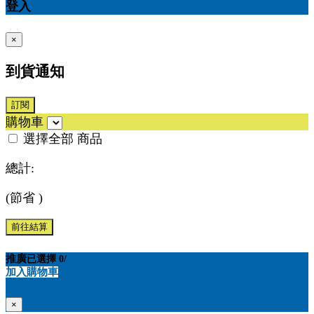
登入
×
到貨通知
訂閱
購物車
選擇全部
商品
總計:
(節省
)
前往結算
推廣
已選擇
0
/
加入購物車
×