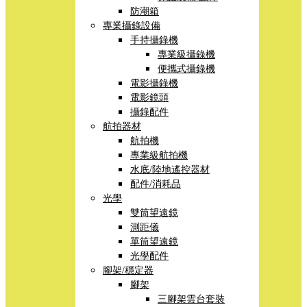
防潮箱
專業攝錄設備
手持攝錄機
專業級攝錄機
便攜式攝錄機
電影攝錄機
電影鏡頭
攝錄配件
航拍器材
航拍機
專業級航拍機
水底/陸地遙控器材
配件/消耗品
光學
雙筒望遠鏡
測距儀
單筒望遠鏡
光學配件
腳架/穩定器
腳架
三腳架雲台套裝