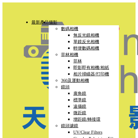
最新產品
攝影
數碼相機
無反光鏡相機
單鏡反光相機
輕便數碼相機
菲林相機
菲林
即影即有相機/相紙
相片掃瞄器/打印機
360及運動相機
鏡頭
廣角鏡
標準鏡
遠攝鏡
微距鏡
增距鏡/轉接環
鏡頭濾鏡
UV/Clear Filters