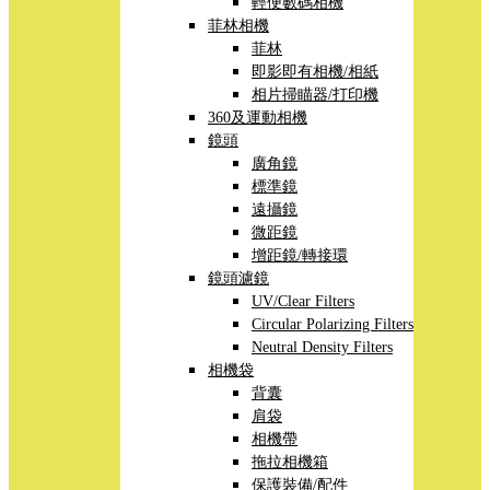
輕便數碼相機
菲林相機
菲林
即影即有相機/相紙
相片掃瞄器/打印機
360及運動相機
鏡頭
廣角鏡
標準鏡
遠攝鏡
微距鏡
增距鏡/轉接環
鏡頭濾鏡
UV/Clear Filters
Circular Polarizing Filters
Neutral Density Filters
相機袋
背囊
肩袋
相機帶
拖拉相機箱
保護裝備/配件