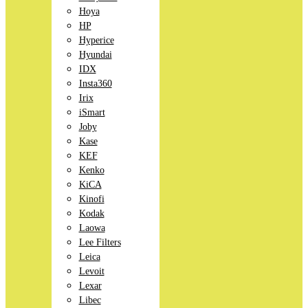
Hoya
HP
Hyperice
Hyundai
IDX
Insta360
Irix
iSmart
Joby
Kase
KEF
Kenko
KiCA
Kinofi
Kodak
Laowa
Lee Filters
Leica
Levoit
Lexar
Libec