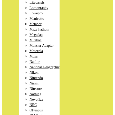
Litepanels
Lomography
Lowepro
Manfrotto
Matador
Maze Fathom
Megadap
Mitakon
Monster Adapter
Motorola
Moza
Nanlite
National Geographic
Nikon
Nintendo
Nissin
Nitecore
Nothing
Novoflex
NRC
Olympus