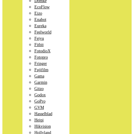
Domke
EcoFlow
Eizo
Enabot
Eureka
Feelworld
Feiyu
Fitbit
FotodioX
Fotopro
Fringer
Fujifilm
Gama
Garmin
Gitzo
Godox
GoPro
GVM
Hasselblad
Heipi
Hikvision
Hollyland