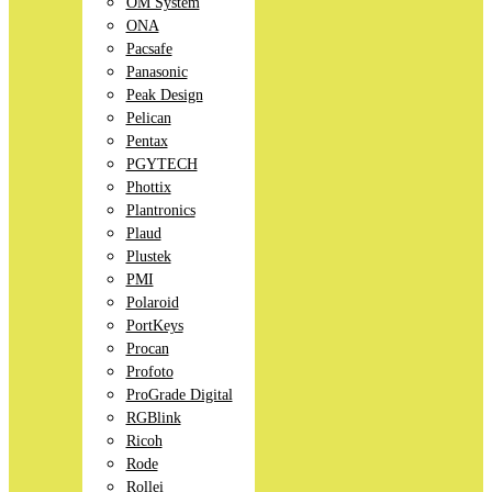
OM System
ONA
Pacsafe
Panasonic
Peak Design
Pelican
Pentax
PGYTECH
Phottix
Plantronics
Plaud
Plustek
PMI
Polaroid
PortKeys
Procan
Profoto
ProGrade Digital
RGBlink
Ricoh
Rode
Rollei