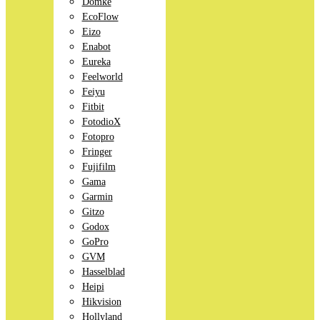
Domke
EcoFlow
Eizo
Enabot
Eureka
Feelworld
Feiyu
Fitbit
FotodioX
Fotopro
Fringer
Fujifilm
Gama
Garmin
Gitzo
Godox
GoPro
GVM
Hasselblad
Heipi
Hikvision
Hollyland