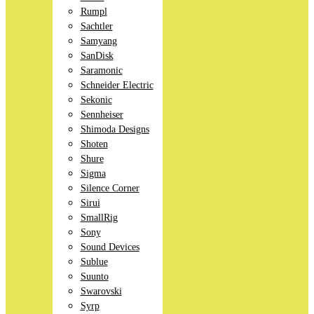
Rumpl
Sachtler
Samyang
SanDisk
Saramonic
Schneider Electric
Sekonic
Sennheiser
Shimoda Designs
Shoten
Shure
Sigma
Silence Corner
Sirui
SmallRig
Sony
Sound Devices
Sublue
Suunto
Swarovski
Syrp