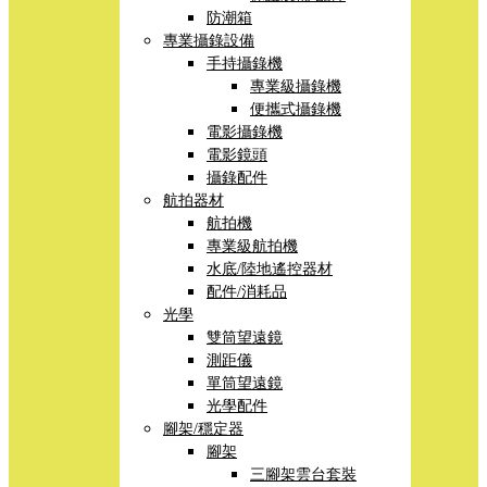
防潮箱
專業攝錄設備
手持攝錄機
專業級攝錄機
便攜式攝錄機
電影攝錄機
電影鏡頭
攝錄配件
航拍器材
航拍機
專業級航拍機
水底/陸地遙控器材
配件/消耗品
光學
雙筒望遠鏡
測距儀
單筒望遠鏡
光學配件
腳架/穩定器
腳架
三腳架雲台套裝