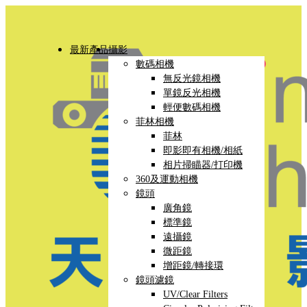
最新產品
攝影
數碼相機
無反光鏡相機
單鏡反光相機
輕便數碼相機
菲林相機
菲林
即影即有相機/相紙
相片掃瞄器/打印機
360及運動相機
鏡頭
廣角鏡
標準鏡
遠攝鏡
微距鏡
增距鏡/轉接環
鏡頭濾鏡
UV/Clear Filters