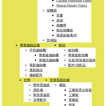
Circular Polarizing Filters
Neutral Density Filters
相機袋
背囊
肩袋
相機帶
拖拉相機箱
保護裝備/配件
防潮箱
專業攝錄設備
航拍
手持攝錄機
航拍機
專業級攝錄機
專業級航拍機
便攜式攝錄機
水底/陸地遙控器材
電影攝錄機
配件/消耗品
電影鏡頭
攝錄配件
光學
支撐系統設備
雙筒望遠鏡
腳架
測距儀
三腳架雲台套裝
單筒望遠鏡
三腳架
光學配件
單腳架
燈架