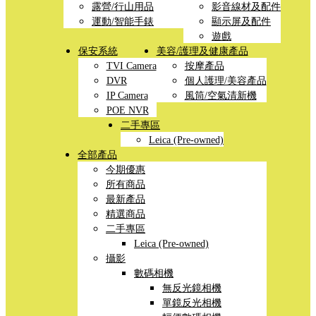
露營/行山用品
影音線材及配件
運動/智能手錶
顯示屏及配件
遊戲
保安系統
美容/護理及健康產品
TVI Camera
按摩產品
DVR
個人護理/美容產品
IP Camera
風筒/空氣清新機
POE NVR
二手專區
Leica (Pre-owned)
全部產品
今期優惠
所有商品
最新產品
精選商品
二手專區
Leica (Pre-owned)
攝影
數碼相機
無反光鏡相機
單鏡反光相機