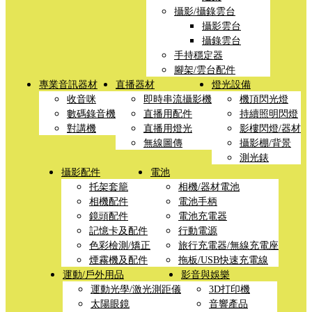
攝影/攝錄雲台
攝影雲台
攝錄雲台
手持穩定器
腳架/雲台配件
專業音訊器材
直播器材
燈光設備
收音咪
即時串流攝影機
機頂閃光燈
數碼錄音機
直播用配件
持續照明閃燈
對講機
直播用燈光
影樓閃燈/器材
無線圖傳
攝影棚/背景
測光錶
攝影配件
電池
托架套籠
相機/器材電池
相機配件
電池手柄
鏡頭配件
電池充電器
記憶卡及配件
行動電源
色彩檢測/矯正
旅行充電器/無線充電座
煙霧機及配件
拖板/USB快速充電線
運動/戶外用品
影音與娛樂
運動光學/激光測距儀
3D打印機
太陽眼鏡
音響產品