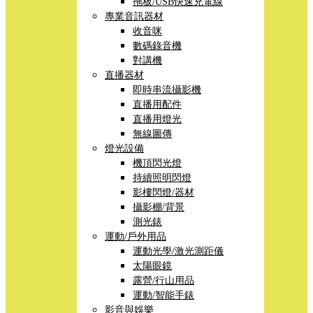
拖板/USB快速充電線
專業音訊器材
收音咪
數碼錄音機
對講機
直播器材
即時串流攝影機
直播用配件
直播用燈光
無線圖傳
燈光設備
機頂閃光燈
持續照明閃燈
影樓閃燈/器材
攝影棚/背景
測光錶
運動/戶外用品
運動光學/激光測距儀
太陽眼鏡
露營/行山用品
運動/智能手錶
影音與娛樂