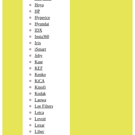
Hoya
HP
Hyperice
Hyundai
IDX
Insta360
Irix
iSmart
Joby
Kase
KEF
Kenko
KiCA
Kinofi
Kodak
Laowa
Lee Filters
Leica
Levoit
Lexar
Libec