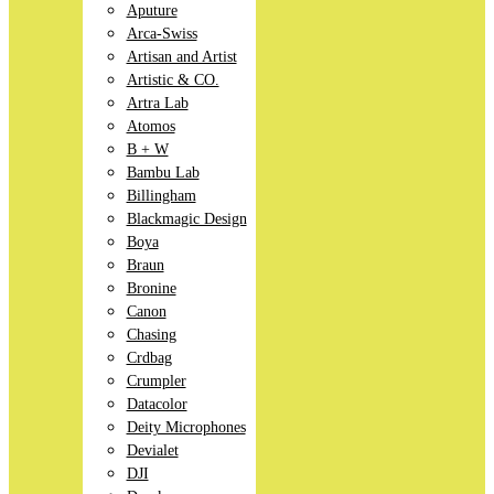
Aputure
Arca-Swiss
Artisan and Artist
Artistic & CO.
Artra Lab
Atomos
B + W
Bambu Lab
Billingham
Blackmagic Design
Boya
Braun
Bronine
Canon
Chasing
Crdbag
Crumpler
Datacolor
Deity Microphones
Devialet
DJI