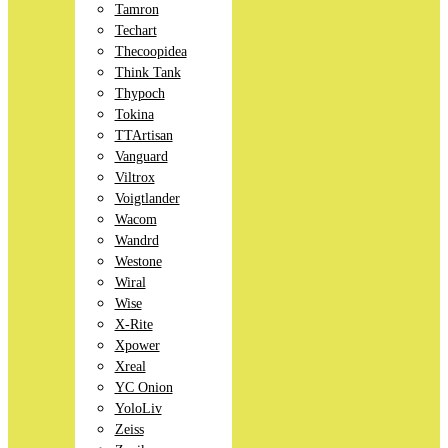
Tamron
Techart
Thecoopidea
Think Tank
Thypoch
Tokina
TTArtisan
Vanguard
Viltrox
Voigtlander
Wacom
Wandrd
Westone
Wiral
Wise
X-Rite
Xpower
Xreal
YC Onion
YoloLiv
Zeiss