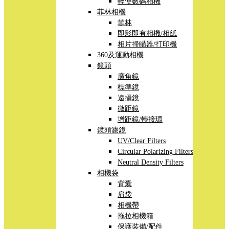
輕便數碼相機
菲林相機
菲林
即影即有相機/相紙
相片掃瞄器/打印機
360及運動相機
鏡頭
廣角鏡
標準鏡
遠攝鏡
微距鏡
增距鏡/轉接環
鏡頭濾鏡
UV/Clear Filters
Circular Polarizing Filters
Neutral Density Filters
相機袋
背囊
肩袋
相機帶
拖拉相機箱
保護裝備/配件