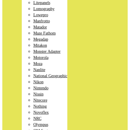
Litepanels
Lomography
Lowepro
Manfrotto
Matador
Maze Fathom
Megadap
Mitakon
Monster Adapter
Motorola
Moza
Nanlite
National Geographic
Nikon
Nintendo
Nissin
Nitecore
Nothing
Novoflex
NRC
Olympus