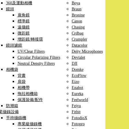
360及運動相機
Boya
鏡頭
Braun
廣角鏡
Bronine
標準鏡
Canon
遠攝鏡
Chasing
微距鏡
Crdbag
增距鏡/轉接環
Crumpler
鏡頭濾鏡
Datacolor
UV/Clear Filters
Deity Microphones
Circular Polarizing Filters
Devialet
Neutral Density Filters
DJI
相機袋
Domke
背囊
EcoFlow
肩袋
Eizo
相機帶
Enabot
拖拉相機箱
Eureka
保護裝備/配件
Feelworld
防潮箱
Feiyu
業攝錄設備
Fitbit
手持攝錄機
FotodioX
專業級攝錄機
Fotopro