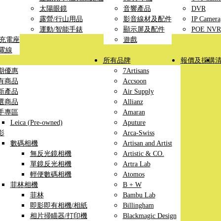
太陽眼鏡
音響產品
DVR
露營/行山用品
影音線材及配件
IP Camera
運動/智能手錶
顯示屏及配件
POE NVR
線充電座
遊戲
充電線
所有品牌
報價及採購
期優惠
7Artisans
有商品
Accsoon
新產品
Air Supply
選商品
Allianz
手專區
Amaran
Leica (Pre-owned)
Aputure
影
Arca-Swiss
數碼相機
Artisan and Artist
無反光鏡相機
Artistic & CO.
單鏡反光相機
Artra Lab
輕便數碼相機
Atomos
菲林相機
B + W
菲林
Bambu Lab
即影即有相機/相紙
Billingham
相片掃瞄器/打印機
Blackmagic Design