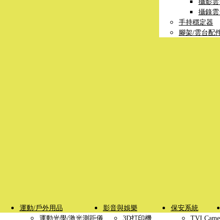
攝影雲
攝錄雲
手持穩定器
腳架/雲台配
運動/戶外用品
影音與娛樂
保安系統
運動光學/激光測距儀
3D打印機
TVI Came