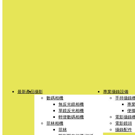
最新產品
攝影
專業攝錄設備
數碼相機
手持攝錄
無反光鏡相機
專
單鏡反光相機
便
輕便數碼相機
電影攝錄
菲林相機
電影鏡頭
菲林
攝錄配件