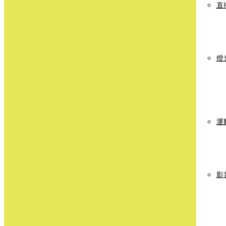
直
燈
運
影