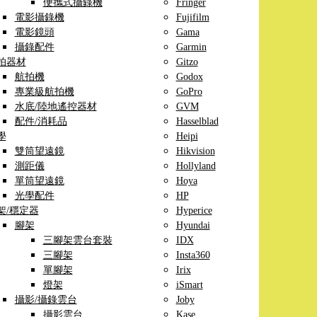
便攜式攝錄機
Fringer
電影攝錄機
Fujifilm
電影鏡頭
Gama
攝錄配件
Garmin
拍器材
Gitzo
航拍機
Godox
專業級航拍機
GoPro
水底/陸地遙控器材
GVM
配件/消耗品
Hasselblad
學
Heipi
雙筒望遠鏡
Hikvision
測距儀
Hollyland
單筒望遠鏡
Hoya
光學配件
HP
架/穩定器
Hyperice
腳架
Hyundai
三腳架雲台套裝
IDX
三腳架
Insta360
單腳架
Irix
燈架
iSmart
攝影/攝錄雲台
Joby
攝影雲台
Kase