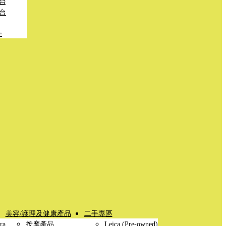
台
台
件
美容/護理及健康產品
二手專區
ra
按摩產品
Leica (Pre-owned)