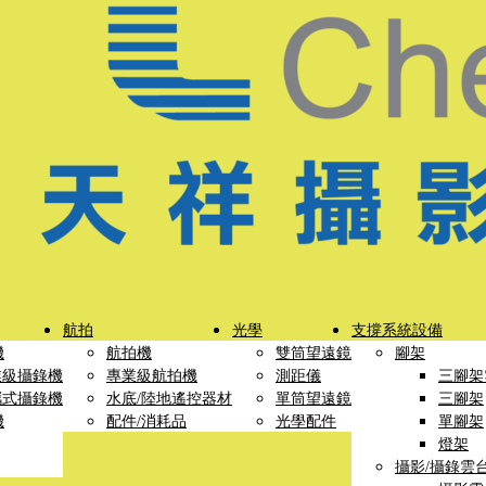
航拍
光學
支撐系統設備
機
航拍機
雙筒望遠鏡
腳架
業級攝錄機
專業級航拍機
測距儀
三腳架
攜式攝錄機
水底/陸地遙控器材
單筒望遠鏡
三腳架
機
配件/消耗品
光學配件
單腳架
燈架
攝影/攝錄雲