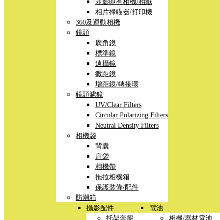
即影即有相機/相紙
相片掃瞄器/打印機
360及運動相機
鏡頭
廣角鏡
標準鏡
遠攝鏡
微距鏡
增距鏡/轉接環
鏡頭濾鏡
UV/Clear Filters
Circular Polarizing Filters
Neutral Density Filters
相機袋
背囊
肩袋
相機帶
拖拉相機箱
保護裝備/配件
防潮箱
攝影配件
電池
托架套籠
相機/器材電池