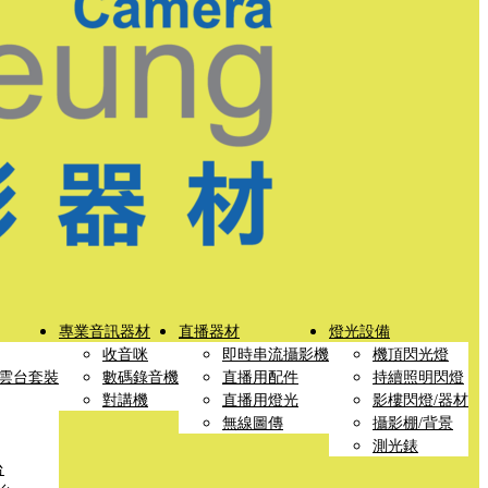
專業音訊器材
直播器材
燈光設備
收音咪
即時串流攝影機
機頂閃光燈
雲台套裝
數碼錄音機
直播用配件
持續照明閃燈
對講機
直播用燈光
影樓閃燈/器材
無線圖傳
攝影棚/背景
測光錶
台