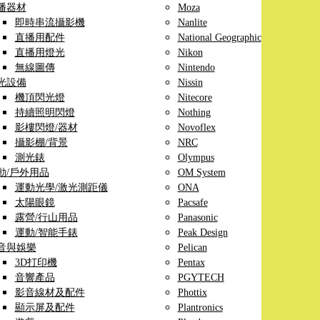
播器材
Moza
即時串流攝影機
Nanlite
直播用配件
National Geographic
直播用燈光
Nikon
無線圖傳
Nintendo
光設備
Nissin
機頂閃光燈
Nitecore
持續照明閃燈
Nothing
影樓閃燈/器材
Novoflex
攝影棚/背景
NRC
測光錶
Olympus
動/戶外用品
OM System
運動光學/激光測距儀
ONA
太陽眼鏡
Pacsafe
露營/行山用品
Panasonic
運動/智能手錶
Peak Design
音與娛樂
Pelican
3D打印機
Pentax
音響產品
PGYTECH
影音線材及配件
Phottix
顯示屏及配件
Plantronics