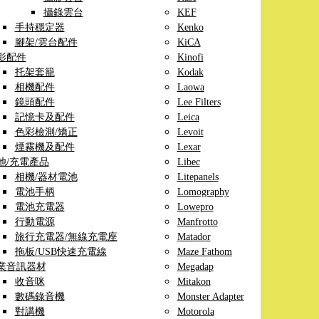
攝錄雲台
KEF
手持穩定器
Kenko
腳架/雲台配件
KiCA
影配件
Kinofi
托架套籠
Kodak
相機配件
Laowa
鏡頭配件
Lee Filters
記憶卡及配件
Leica
色彩檢測/矯正
Levoit
煙霧機及配件
Lexar
池/充電產品
Libec
相機/器材電池
Litepanels
電池手柄
Lomography
電池充電器
Lowepro
行動電源
Manfrotto
旅行充電器/無線充電座
Matador
拖板/USB快速充電線
Maze Fathom
業音訊器材
Megadap
收音咪
Mitakon
數碼錄音機
Monster Adapter
對講機
Motorola