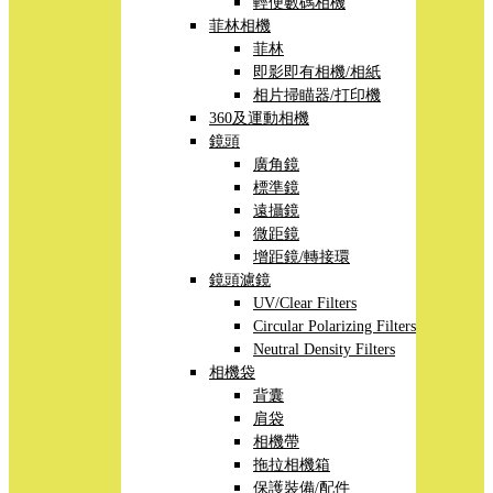
輕便數碼相機
菲林相機
菲林
即影即有相機/相紙
相片掃瞄器/打印機
360及運動相機
鏡頭
廣角鏡
標準鏡
遠攝鏡
微距鏡
增距鏡/轉接環
鏡頭濾鏡
UV/Clear Filters
Circular Polarizing Filters
Neutral Density Filters
相機袋
背囊
肩袋
相機帶
拖拉相機箱
保護裝備/配件