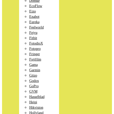
Domke
EcoFlow
Eizo
Enabot
Eureka
Feelworld
Feiyu
Fitbit
FotodioX
Fotopro
Fringer
Fujifilm
Gama
Garmin
Gitzo
Godox
GoPro
GVM
Hasselblad
Heipi
Hikvision
Hollyland