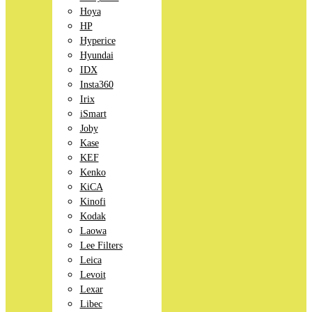
Hoya
HP
Hyperice
Hyundai
IDX
Insta360
Irix
iSmart
Joby
Kase
KEF
Kenko
KiCA
Kinofi
Kodak
Laowa
Lee Filters
Leica
Levoit
Lexar
Libec