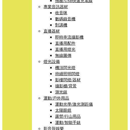
拖板/USB快速充電線
專業音訊器材
收音咪
數碼錄音機
對講機
直播器材
即時串流攝影機
直播用配件
直播用燈光
無線圖傳
燈光設備
機頂閃光燈
持續照明閃燈
影樓閃燈/器材
攝影棚/背景
測光錶
運動/戶外用品
運動光學/激光測距儀
太陽眼鏡
露營/行山用品
運動/智能手錶
影音與娛樂