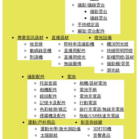
攝影/攝錄雲台
攝影雲台
攝錄雲台
手持穩定器
腳架/雲台配件
專業音訊器材
直播器材
燈光設備
收音咪
即時串流攝影機
機頂閃光燈
數碼錄音機
直播用配件
持續照明閃燈
對講機
直播用燈光
影樓閃燈/器材
無線圖傳
攝影棚/背景
測光錶
攝影配件
電池
托架套籠
相機/器材電池
相機配件
電池手柄
鏡頭配件
電池充電器
記憶卡及配件
行動電源
色彩檢測/矯正
旅行充電器/無線充電座
煙霧機及配件
拖板/USB快速充電線
運動/戶外用品
影音與娛樂
運動光學/激光測距儀
3D打印機
太陽眼鏡
音響產品