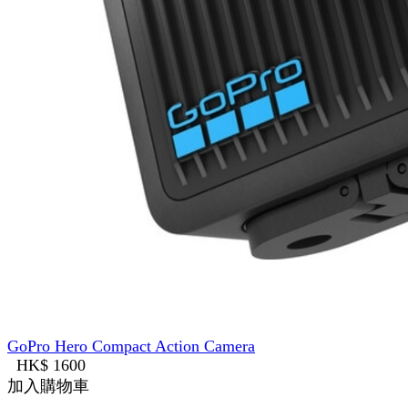
GoPro Hero Compact Action Camera
HK$ 1600
加入購物車