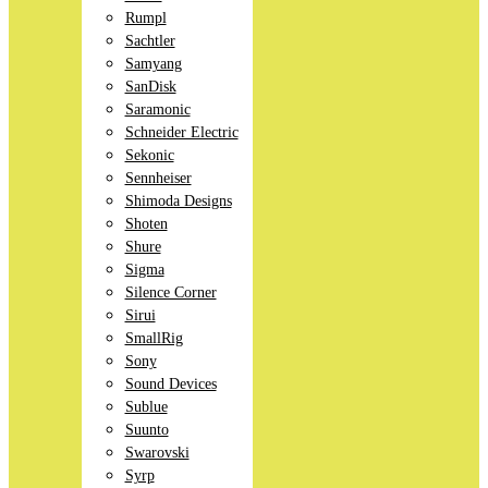
Rumpl
Sachtler
Samyang
SanDisk
Saramonic
Schneider Electric
Sekonic
Sennheiser
Shimoda Designs
Shoten
Shure
Sigma
Silence Corner
Sirui
SmallRig
Sony
Sound Devices
Sublue
Suunto
Swarovski
Syrp