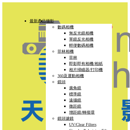
最新產品
攝影
數碼相機
無反光鏡相機
單鏡反光相機
輕便數碼相機
菲林相機
菲林
即影即有相機/相紙
相片掃瞄器/打印機
360及運動相機
鏡頭
廣角鏡
標準鏡
遠攝鏡
微距鏡
增距鏡/轉接環
鏡頭濾鏡
UV/Clear Filters