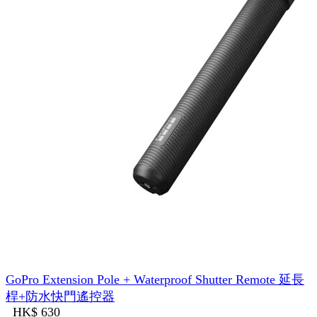
GoPro Extension Pole + Waterproof Shutter Remote 延長
桿+防水快門遙控器
HK$ 630