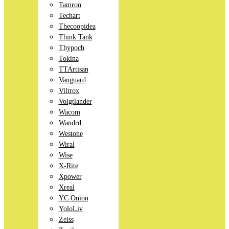
Tamron
Techart
Thecoopidea
Think Tank
Thypoch
Tokina
TTArtisan
Vanguard
Viltrox
Voigtlander
Wacom
Wandrd
Westone
Wiral
Wise
X-Rite
Xpower
Xreal
YC Onion
YoloLiv
Zeiss