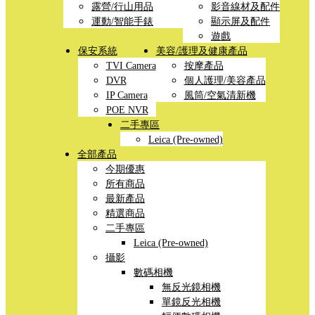
露營/行山用品
影音線材及配件
運動/智能手錶
顯示屏及配件
遊戲
保安系統
美容/護理及健康產品
TVI Camera
按摩產品
DVR
個人護理/美容產品
IP Camera
風筒/空氣清新機
POE NVR
二手專區
Leica (Pre-owned)
全部產品
今期優惠
所有商品
最新產品
精選商品
二手專區
Leica (Pre-owned)
攝影
數碼相機
無反光鏡相機
單鏡反光相機