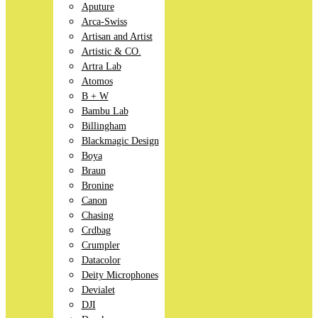
Aputure
Arca-Swiss
Artisan and Artist
Artistic & CO.
Artra Lab
Atomos
B + W
Bambu Lab
Billingham
Blackmagic Design
Boya
Braun
Bronine
Canon
Chasing
Crdbag
Crumpler
Datacolor
Deity Microphones
Devialet
DJI