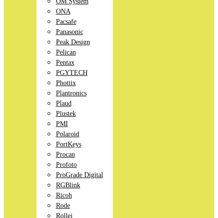
OM System
ONA
Pacsafe
Panasonic
Peak Design
Pelican
Pentax
PGYTECH
Phottix
Plantronics
Plaud
Plustek
PMI
Polaroid
PortKeys
Procan
Profoto
ProGrade Digital
RGBlink
Ricoh
Rode
Rollei