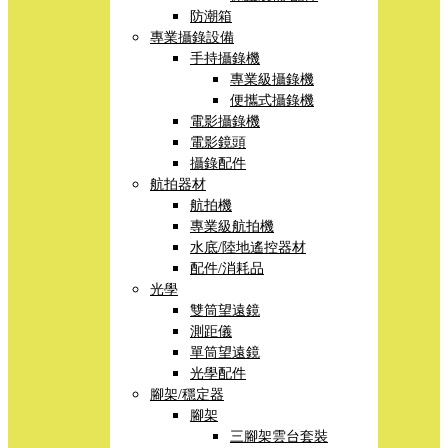
防潮箱
專業攝錄設備
手持攝錄機
專業級攝錄機
便攜式攝錄機
電影攝錄機
電影鏡頭
攝錄配件
航拍器材
航拍機
專業級航拍機
水底/陸地遙控器材
配件/消耗品
光學
雙筒望遠鏡
測距儀
單筒望遠鏡
光學配件
腳架/穩定器
腳架
三腳架雲台套裝