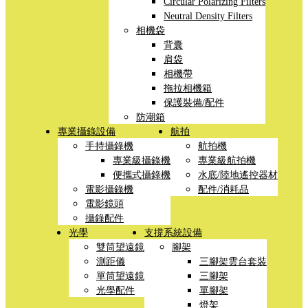
Circular Polarizing Filters
Neutral Density Filters
相機袋
背囊
肩袋
相機帶
拖拉相機箱
保護裝備/配件
防潮箱
專業攝錄設備
航拍
手持攝錄機
航拍機
專業級攝錄機
專業級航拍機
便攜式攝錄機
水底/陸地遙控器材
電影攝錄機
配件/消耗品
電影鏡頭
攝錄配件
光學
支撐系統設備
雙筒望遠鏡
腳架
測距儀
三腳架雲台套裝
單筒望遠鏡
三腳架
光學配件
單腳架
燈架