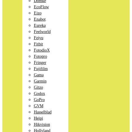
Domke
EcoFlow
Eizo
Enabot
Eureka
Feelworld
Feiyu
Fitbit
FotodioX
Fotopro
Fringer
Fujifilm
Gama
Garmin
Gitzo
Godox
GoPro
GVM
Hasselblad
Heipi
Hikvision
Hollyland