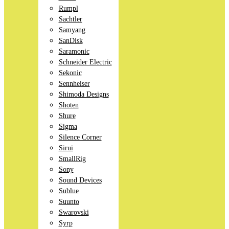
Rumpl
Sachtler
Samyang
SanDisk
Saramonic
Schneider Electric
Sekonic
Sennheiser
Shimoda Designs
Shoten
Shure
Sigma
Silence Corner
Sirui
SmallRig
Sony
Sound Devices
Sublue
Suunto
Swarovski
Syrp