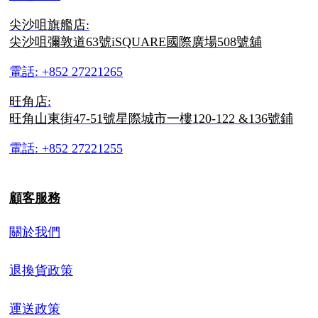
尖沙咀旗艦店:
尖沙咀彌敦道63號iSQUARE國際廣場508號舖
電話: +852 27221265
旺角店:
旺角山東街47-51號星際城市一樓120-122 &136號鋪
電話: +852 27221255
顧客服務
關於我們
退換貨政策
運送政策