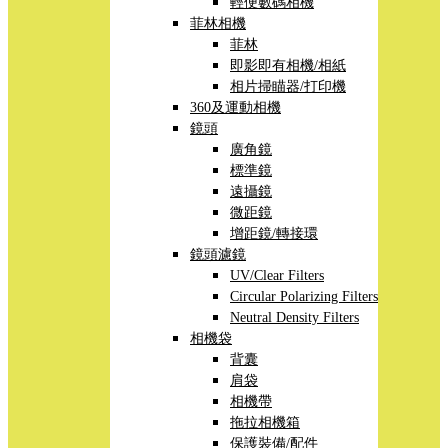
輕便數碼相機
菲林相機
菲林
即影即有相機/相紙
相片掃瞄器/打印機
360及運動相機
鏡頭
廣角鏡
標準鏡
遠攝鏡
微距鏡
增距鏡/轉接環
鏡頭濾鏡
UV/Clear Filters
Circular Polarizing Filters
Neutral Density Filters
相機袋
背囊
肩袋
相機帶
拖拉相機箱
保護裝備/配件