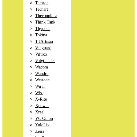
Tamron
Techart
Thecoopidea
Think Tank
Thypoch
Tokina
TTArtisan
Vanguard
Viltrox
Voigtlander
Wacom
Wandrd
Westone
Wiral
Wise
X-Rite
Xpower
Xreal
YC Onion
YoloLiv
Zeiss