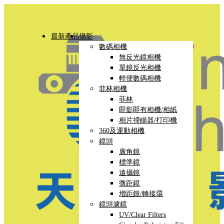
最新產品
攝影
數碼相機
無反光鏡相機
單鏡反光相機
輕便數碼相機
菲林相機
菲林
即影即有相機/相紙
相片掃瞄器/打印機
360及運動相機
鏡頭
廣角鏡
標準鏡
遠攝鏡
微距鏡
增距鏡/轉接環
鏡頭濾鏡
UV/Clear Filters