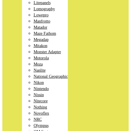
Litepanels
Lomography
Lowepro
Manfrotto
Matador
Maze Fathom
Megadap
Mitakon
Monster Adapter
Motorola
Moza
Nanlite
National Geographic
Nikon
Nintendo
Nissin
Nitecore
Nothing
Novoflex
NRC
Olympus