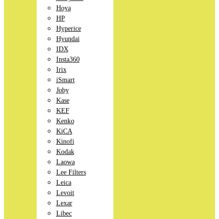
Hoya
HP
Hyperice
Hyundai
IDX
Insta360
Irix
iSmart
Joby
Kase
KEF
Kenko
KiCA
Kinofi
Kodak
Laowa
Lee Filters
Leica
Levoit
Lexar
Libec