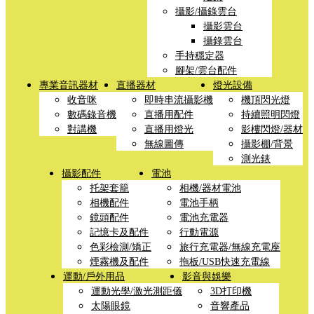
攝影/攝錄雲台
攝影雲台
攝錄雲台
手持穩定器
腳架/雲台配件
專業音訊器材
直播器材
燈光設備
收音咪
即時串流攝影機
機頂閃光燈
數碼錄音機
直播用配件
持續照明閃燈
對講機
直播用燈光
影樓閃燈/器材
無線圖傳
攝影棚/背景
測光錶
攝影配件
電池
托架套籠
相機/器材電池
相機配件
電池手柄
鏡頭配件
電池充電器
記憶卡及配件
行動電源
色彩檢測/矯正
旅行充電器/無線充電座
煙霧機及配件
拖板/USB快速充電線
運動/戶外用品
影音與娛樂
運動光學/激光測距儀
3D打印機
太陽眼鏡
音響產品