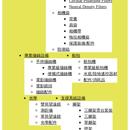
Circular Polarizing Filters
Neutral Density Filters
相機袋
背囊
肩袋
相機帶
拖拉相機箱
保護裝備/配件
防潮箱
專業攝錄設備
航拍
手持攝錄機
航拍機
專業級攝錄機
專業級航拍機
便攜式攝錄機
水底/陸地遙控器材
電影攝錄機
配件/消耗品
電影鏡頭
攝錄配件
光學
支撐系統設備
雙筒望遠鏡
腳架
測距儀
三腳架雲台套裝
單筒望遠鏡
三腳架
光學配件
單腳架
燈架