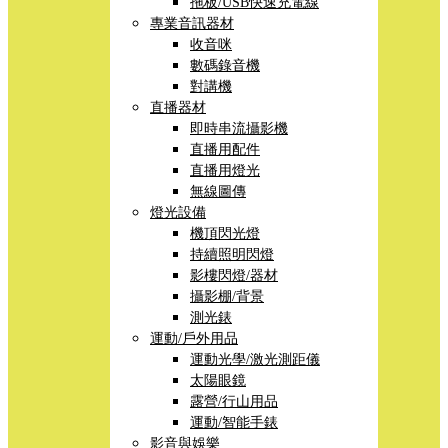
拖板/USB快速充電線
專業音訊器材
收音咪
數碼錄音機
對講機
直播器材
即時串流攝影機
直播用配件
直播用燈光
無線圖傳
燈光設備
機頂閃光燈
持續照明閃燈
影樓閃燈/器材
攝影棚/背景
測光錶
運動/戶外用品
運動光學/激光測距儀
太陽眼鏡
露營/行山用品
運動/智能手錶
影音與娛樂