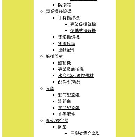
防潮箱
專業攝錄設備
手持攝錄機
專業級攝錄機
便攜式攝錄機
電影攝錄機
電影鏡頭
攝錄配件
航拍器材
航拍機
專業級航拍機
水底/陸地遙控器材
配件/消耗品
光學
雙筒望遠鏡
測距儀
單筒望遠鏡
光學配件
腳架/穩定器
腳架
三腳架雲台套裝