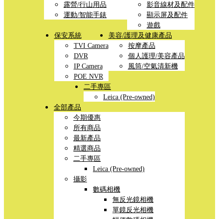
露營/行山用品
影音線材及配件
運動/智能手錶
顯示屏及配件
遊戲
保安系統
美容/護理及健康產品
TVI Camera
按摩產品
DVR
個人護理/美容產品
IP Camera
風筒/空氣清新機
POE NVR
二手專區
Leica (Pre-owned)
全部產品
今期優惠
所有商品
最新產品
精選商品
二手專區
Leica (Pre-owned)
攝影
數碼相機
無反光鏡相機
單鏡反光相機