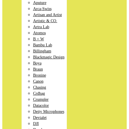
Aputure
Arca-Swiss
Artisan and Artist
Artistic & CO.
Artra Lab
Atomos
B + W
Bambu Lab
Billingham
Blackmagic Design
Boya
Braun
Bronine
Canon
Chasing
Crdbag
Crumpler
Datacolor
Deity Microphones
Devialet
DJI