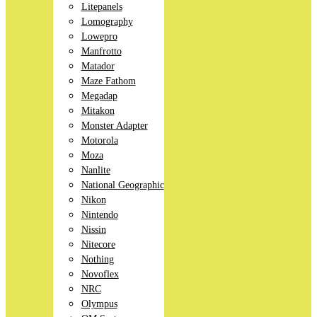
Litepanels
Lomography
Lowepro
Manfrotto
Matador
Maze Fathom
Megadap
Mitakon
Monster Adapter
Motorola
Moza
Nanlite
National Geographic
Nikon
Nintendo
Nissin
Nitecore
Nothing
Novoflex
NRC
Olympus