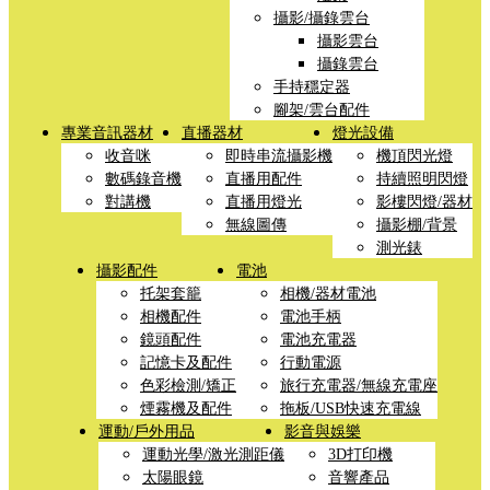
攝影/攝錄雲台
攝影雲台
攝錄雲台
手持穩定器
腳架/雲台配件
專業音訊器材
直播器材
燈光設備
收音咪
即時串流攝影機
機頂閃光燈
數碼錄音機
直播用配件
持續照明閃燈
對講機
直播用燈光
影樓閃燈/器材
無線圖傳
攝影棚/背景
測光錶
攝影配件
電池
托架套籠
相機/器材電池
相機配件
電池手柄
鏡頭配件
電池充電器
記憶卡及配件
行動電源
色彩檢測/矯正
旅行充電器/無線充電座
煙霧機及配件
拖板/USB快速充電線
運動/戶外用品
影音與娛樂
運動光學/激光測距儀
3D打印機
太陽眼鏡
音響產品