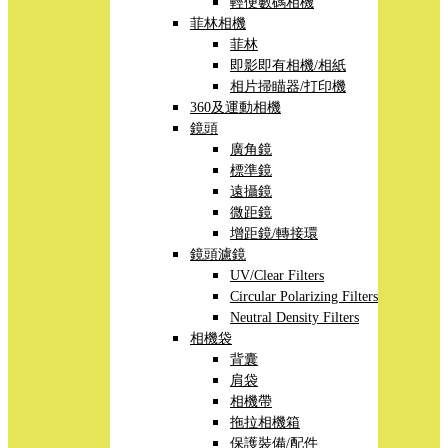
輕便數碼相機
菲林相機
菲林
即影即有相機/相紙
相片掃瞄器/打印機
360及運動相機
鏡頭
廣角鏡
標準鏡
遠攝鏡
微距鏡
增距鏡/轉接環
鏡頭濾鏡
UV/Clear Filters
Circular Polarizing Filters
Neutral Density Filters
相機袋
背囊
肩袋
相機帶
拖拉相機箱
保護裝備/配件