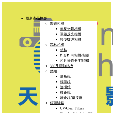
最新產品
攝影
數碼相機
無反光鏡相機
單鏡反光相機
輕便數碼相機
菲林相機
菲林
即影即有相機/相紙
相片掃瞄器/打印機
360及運動相機
鏡頭
廣角鏡
標準鏡
遠攝鏡
微距鏡
增距鏡/轉接環
鏡頭濾鏡
UV/Clear Filters