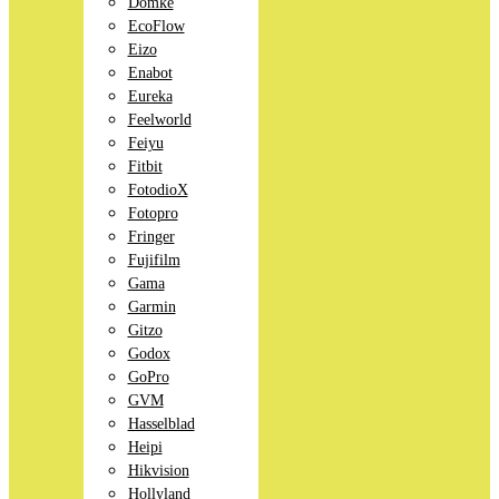
Domke
EcoFlow
Eizo
Enabot
Eureka
Feelworld
Feiyu
Fitbit
FotodioX
Fotopro
Fringer
Fujifilm
Gama
Garmin
Gitzo
Godox
GoPro
GVM
Hasselblad
Heipi
Hikvision
Hollyland