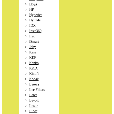
Hoya
HP
Hyperice
Hyundai
IDX
Insta360
Irix
iSmart
Joby
Kase
KEF
Kenko
KiCA
Kinofi
Kodak
Laowa
Lee Filters
Leica
Levoit
Lexar
Libec