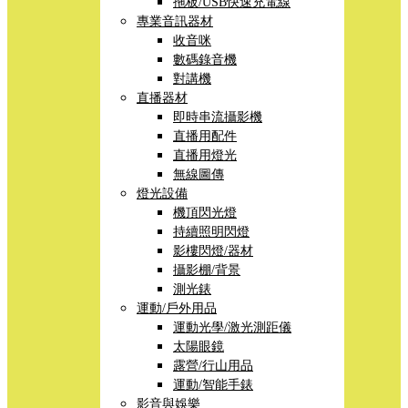
拖板/USB快速充電線
專業音訊器材
收音咪
數碼錄音機
對講機
直播器材
即時串流攝影機
直播用配件
直播用燈光
無線圖傳
燈光設備
機頂閃光燈
持續照明閃燈
影樓閃燈/器材
攝影棚/背景
測光錶
運動/戶外用品
運動光學/激光測距儀
太陽眼鏡
露營/行山用品
運動/智能手錶
影音與娛樂