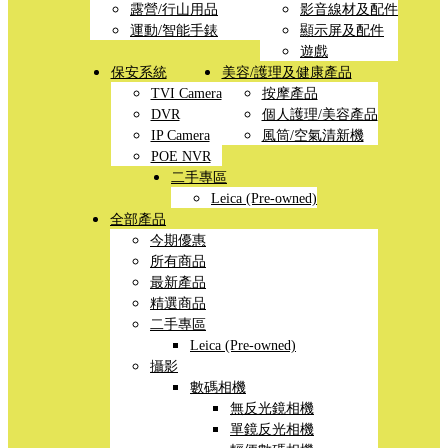
露營/行山用品
影音線材及配件
運動/智能手錶
顯示屏及配件
遊戲
保安系統
美容/護理及健康產品
TVI Camera
按摩產品
DVR
個人護理/美容產品
IP Camera
風筒/空氣清新機
POE NVR
二手專區
Leica (Pre-owned)
全部產品
今期優惠
所有商品
最新產品
精選商品
二手專區
Leica (Pre-owned)
攝影
數碼相機
無反光鏡相機
單鏡反光相機