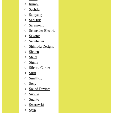
Rumpl
Sachtler
Samyang
SanDisk
Saramonic
Schneider Electric
Sekonic
Sennheiser
Shimoda Designs
Shoten
Shure
Sigma
Silence Corner
Sirui
SmallRig
Sony
Sound Devices
Sublue
Suunto
Swarovski
Syrp