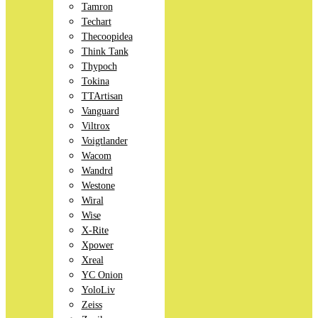
Tamron
Techart
Thecoopidea
Think Tank
Thypoch
Tokina
TTArtisan
Vanguard
Viltrox
Voigtlander
Wacom
Wandrd
Westone
Wiral
Wise
X-Rite
Xpower
Xreal
YC Onion
YoloLiv
Zeiss