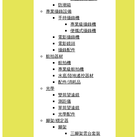
防潮箱
專業攝錄設備
手持攝錄機
專業級攝錄機
便攜式攝錄機
電影攝錄機
電影鏡頭
攝錄配件
航拍器材
航拍機
專業級航拍機
水底/陸地遙控器材
配件/消耗品
光學
雙筒望遠鏡
測距儀
單筒望遠鏡
光學配件
腳架/穩定器
腳架
三腳架雲台套裝