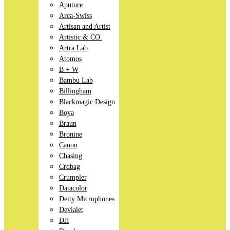
Aputure
Arca-Swiss
Artisan and Artist
Artistic & CO.
Artra Lab
Atomos
B + W
Bambu Lab
Billingham
Blackmagic Design
Boya
Braun
Bronine
Canon
Chasing
Crdbag
Crumpler
Datacolor
Deity Microphones
Devialet
DJI