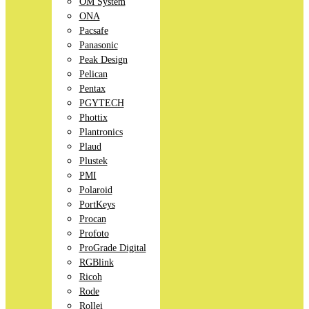
OM System
ONA
Pacsafe
Panasonic
Peak Design
Pelican
Pentax
PGYTECH
Phottix
Plantronics
Plaud
Plustek
PMI
Polaroid
PortKeys
Procan
Profoto
ProGrade Digital
RGBlink
Ricoh
Rode
Rollei