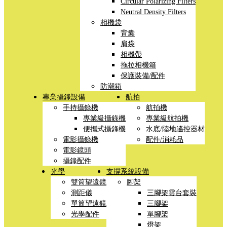
Circular Polarizing Filters
Neutral Density Filters
相機袋
背囊
肩袋
相機帶
拖拉相機箱
保護裝備/配件
防潮箱
專業攝錄設備
航拍
手持攝錄機
航拍機
專業級攝錄機
專業級航拍機
便攜式攝錄機
水底/陸地遙控器材
電影攝錄機
配件/消耗品
電影鏡頭
攝錄配件
光學
支撐系統設備
雙筒望遠鏡
腳架
測距儀
三腳架雲台套裝
單筒望遠鏡
三腳架
光學配件
單腳架
燈架