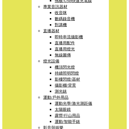
拖板/USB快速充電線
專業音訊器材
收音咪
數碼錄音機
對講機
直播器材
即時串流攝影機
直播用配件
直播用燈光
無線圖傳
燈光設備
機頂閃光燈
持續照明閃燈
影樓閃燈/器材
攝影棚/背景
測光錶
運動/戶外用品
運動光學/激光測距儀
太陽眼鏡
露營/行山用品
運動/智能手錶
影音與娛樂