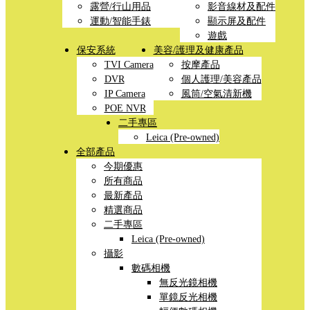
露營/行山用品
影音線材及配件
運動/智能手錶
顯示屏及配件
遊戲
保安系統
美容/護理及健康產品
TVI Camera
按摩產品
DVR
個人護理/美容產品
IP Camera
風筒/空氣清新機
POE NVR
二手專區
Leica (Pre-owned)
全部產品
今期優惠
所有商品
最新產品
精選商品
二手專區
Leica (Pre-owned)
攝影
數碼相機
無反光鏡相機
單鏡反光相機