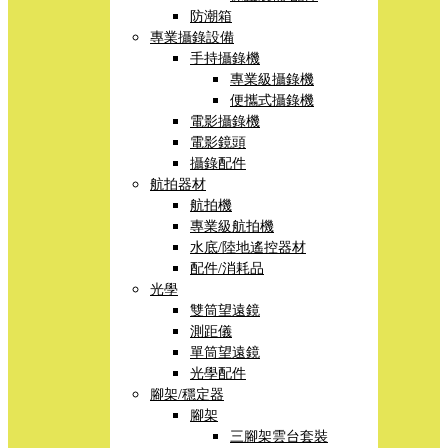
防潮箱
專業攝錄設備
手持攝錄機
專業級攝錄機
便攜式攝錄機
電影攝錄機
電影鏡頭
攝錄配件
航拍器材
航拍機
專業級航拍機
水底/陸地遙控器材
配件/消耗品
光學
雙筒望遠鏡
測距儀
單筒望遠鏡
光學配件
腳架/穩定器
腳架
三腳架雲台套裝