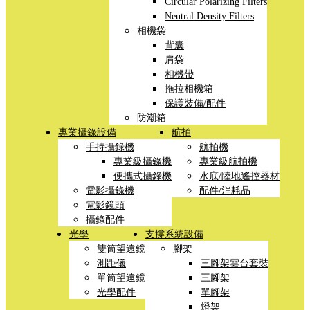
Circular Polarizing Filters
Neutral Density Filters
相機袋
背囊
肩袋
相機帶
拖拉相機箱
保護裝備/配件
防潮箱
專業攝錄設備
航拍
手持攝錄機
航拍機
專業級攝錄機
專業級航拍機
便攜式攝錄機
水底/陸地遙控器材
電影攝錄機
配件/消耗品
電影鏡頭
攝錄配件
光學
支撐系統設備
雙筒望遠鏡
腳架
測距儀
三腳架雲台套裝
單筒望遠鏡
三腳架
光學配件
單腳架
燈架