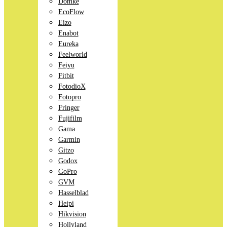
Domke
EcoFlow
Eizo
Enabot
Eureka
Feelworld
Feiyu
Fitbit
FotodioX
Fotopro
Fringer
Fujifilm
Gama
Garmin
Gitzo
Godox
GoPro
GVM
Hasselblad
Heipi
Hikvision
Hollyland