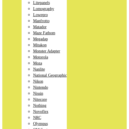
Litepanels
Lomography
Lowepro
Manfrotto
Matador
Maze Fathom
Megadap
Mitakon
Monster Adapter
Motorola
Moza
Nanlite
National Geographic
Nikon
Nintendo
Nissin
Nitecore
Nothing
Novoflex
NRC
Olympus