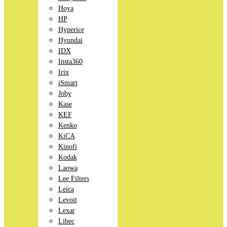
Hoya
HP
Hyperice
Hyundai
IDX
Insta360
Irix
iSmart
Joby
Kase
KEF
Kenko
KiCA
Kinofi
Kodak
Laowa
Lee Filters
Leica
Levoit
Lexar
Libec