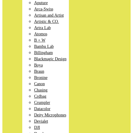
Aputure
Arca-Swiss
Artisan and Artist
Artistic & CO.
Artra Lab
Atomos
B + W
Bambu Lab
Billingham
Blackmagic Design
Boya
Braun
Bronine
Canon
Chasing
Crdbag
Crumpler
Datacolor
Deity Microphones
Devialet
DJI