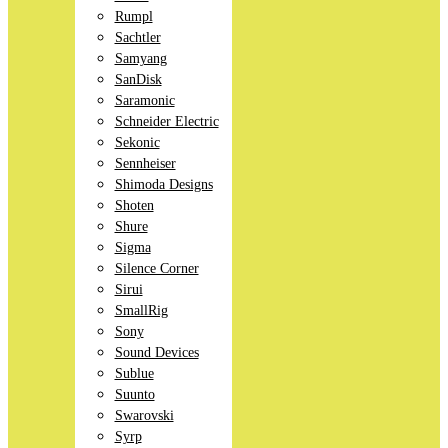
Rumpl
Sachtler
Samyang
SanDisk
Saramonic
Schneider Electric
Sekonic
Sennheiser
Shimoda Designs
Shoten
Shure
Sigma
Silence Corner
Sirui
SmallRig
Sony
Sound Devices
Sublue
Suunto
Swarovski
Syrp