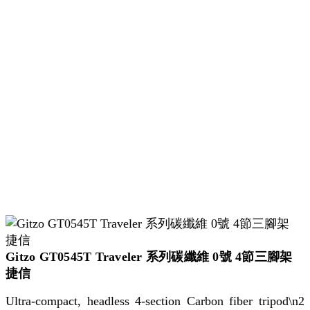
Gitzo GT0545T Traveler 系列碳纖維 0號 4節三腳架
捷信
Ultra-compact, headless 4-section Carbon fiber tripod\n2