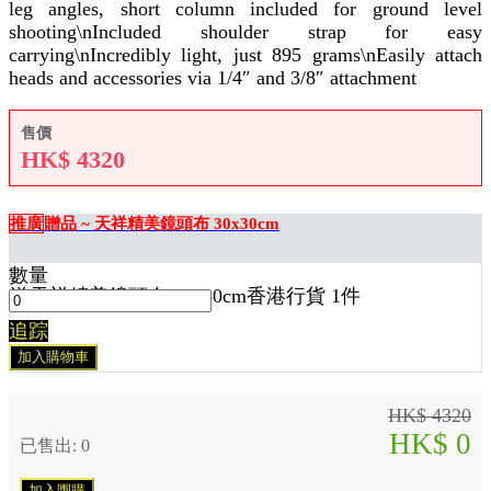
leg angles, short column included for ground level
shooting\nIncluded shoulder strap for easy
carrying\nIncredibly light, just 895 grams\nEasily attach
heads and accessories via 1/4″ and 3/8″ attachment
售價
HK$
4320
推廣
贈品 ~ 天祥精美鏡頭布 30x30cm
數量
送
天祥精美鏡頭布 30x30cm香港行貨 1
件
追踪
加入購物車
HK$ 4320
HK$ 0
已售出: 0
加入團購