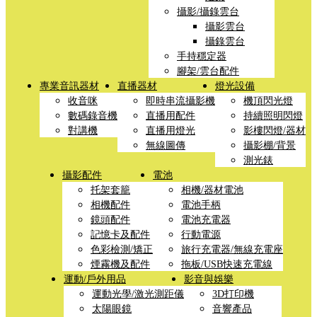
攝影/攝錄雲台
攝影雲台
攝錄雲台
手持穩定器
腳架/雲台配件
專業音訊器材
直播器材
燈光設備
收音咪
即時串流攝影機
機頂閃光燈
數碼錄音機
直播用配件
持續照明閃燈
對講機
直播用燈光
影樓閃燈/器材
無線圖傳
攝影棚/背景
測光錶
攝影配件
電池
托架套籠
相機/器材電池
相機配件
電池手柄
鏡頭配件
電池充電器
記憶卡及配件
行動電源
色彩檢測/矯正
旅行充電器/無線充電座
煙霧機及配件
拖板/USB快速充電線
運動/戶外用品
影音與娛樂
運動光學/激光測距儀
3D打印機
太陽眼鏡
音響產品