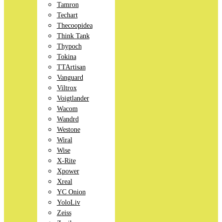
Tamron
Techart
Thecoopidea
Think Tank
Thypoch
Tokina
TTArtisan
Vanguard
Viltrox
Voigtlander
Wacom
Wandrd
Westone
Wiral
Wise
X-Rite
Xpower
Xreal
YC Onion
YoloLiv
Zeiss