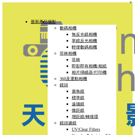
×
最新產品
攝影
數碼相機
無反光鏡相機
單鏡反光相機
輕便數碼相機
菲林相機
菲林
即影即有相機/相紙
相片掃瞄器/打印機
360及運動相機
鏡頭
廣角鏡
標準鏡
遠攝鏡
微距鏡
增距鏡/轉接環
鏡頭濾鏡
UV/Clear Filters