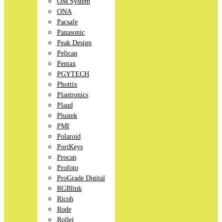
OM System
ONA
Pacsafe
Panasonic
Peak Design
Pelican
Pentax
PGYTECH
Phottix
Plantronics
Plaud
Plustek
PMI
Polaroid
PortKeys
Procan
Profoto
ProGrade Digital
RGBlink
Ricoh
Rode
Rollei