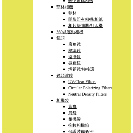
輕便數碼相機
菲林相機
菲林
即影即有相機/相紙
相片掃瞄器/打印機
360及運動相機
鏡頭
廣角鏡
標準鏡
遠攝鏡
微距鏡
增距鏡/轉接環
鏡頭濾鏡
UV/Clear Filters
Circular Polarizing Filters
Neutral Density Filters
相機袋
背囊
肩袋
相機帶
拖拉相機箱
保護裝備/配件