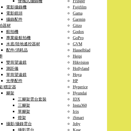
便攜式攝錄機
Fringer
電影攝錄機
Fujifilm
電影鏡頭
Gama
攝錄配件
Garmin
拍器材
Gitzo
航拍機
Godox
專業級航拍機
GoPro
水底/陸地遙控器材
GVM
配件/消耗品
Hasselblad
學
Heipi
雙筒望遠鏡
Hikvision
測距儀
Hollyland
單筒望遠鏡
Hoya
光學配件
HP
架/穩定器
Hyperice
腳架
Hyundai
三腳架雲台套裝
IDX
三腳架
Insta360
單腳架
Irix
燈架
iSmart
攝影/攝錄雲台
Joby
攝影雲台
Kase