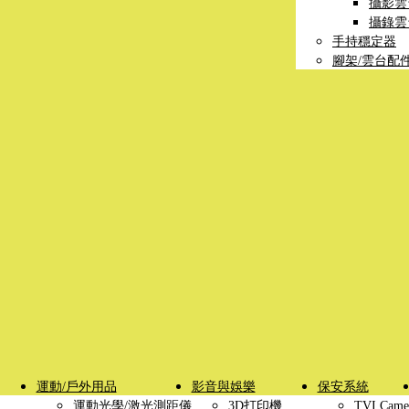
攝影雲
攝錄雲
手持穩定器
腳架/雲台配
運動/戶外用品
影音與娛樂
保安系統
運動光學/激光測距儀
3D打印機
TVI Came