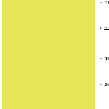
直
燈
運
影