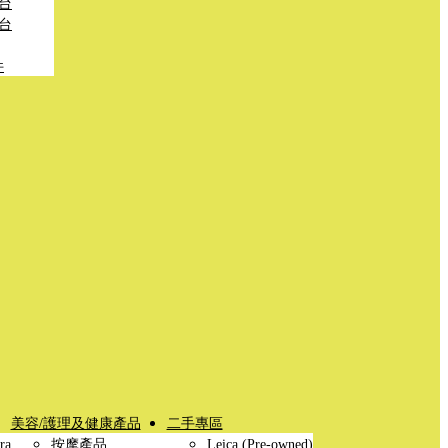
台
台
件
美容/護理及健康產品
二手專區
ra
按摩產品
Leica (Pre-owned)