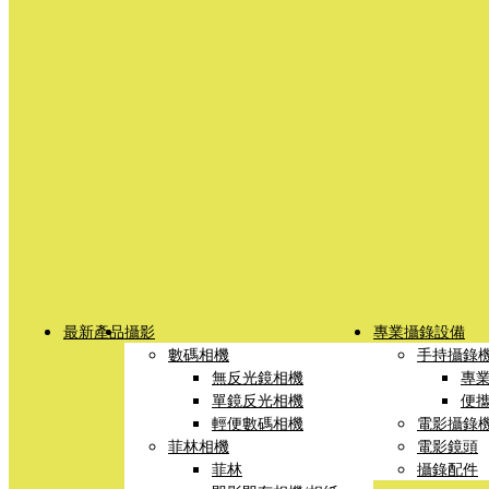
最新產品
攝影
專業攝錄設備
數碼相機
手持攝錄
無反光鏡相機
專
單鏡反光相機
便
輕便數碼相機
電影攝錄
菲林相機
電影鏡頭
菲林
攝錄配件