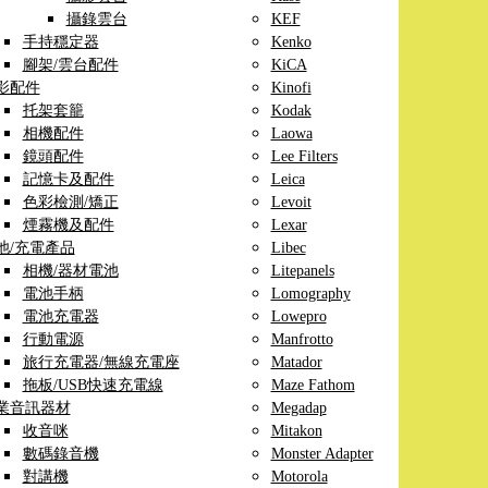
攝錄雲台
KEF
手持穩定器
Kenko
腳架/雲台配件
KiCA
影配件
Kinofi
托架套籠
Kodak
相機配件
Laowa
鏡頭配件
Lee Filters
記憶卡及配件
Leica
色彩檢測/矯正
Levoit
煙霧機及配件
Lexar
池/充電產品
Libec
相機/器材電池
Litepanels
電池手柄
Lomography
電池充電器
Lowepro
行動電源
Manfrotto
旅行充電器/無線充電座
Matador
拖板/USB快速充電線
Maze Fathom
業音訊器材
Megadap
收音咪
Mitakon
數碼錄音機
Monster Adapter
對講機
Motorola