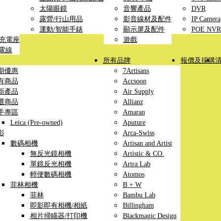
太陽眼鏡
音響產品
DVR
露營/行山用品
影音線材及配件
IP Camera
運動/智能手錶
顯示屏及配件
POE NVR
線充電座
遊戲
充電線
所有品牌
報價及採購
期優惠
7Artisans
有商品
Accsoon
新產品
Air Supply
選商品
Allianz
手專區
Amaran
Leica (Pre-owned)
Aputure
影
Arca-Swiss
數碼相機
Artisan and Artist
無反光鏡相機
Artistic & CO.
單鏡反光相機
Artra Lab
輕便數碼相機
Atomos
菲林相機
B + W
菲林
Bambu Lab
即影即有相機/相紙
Billingham
相片掃瞄器/打印機
Blackmagic Design