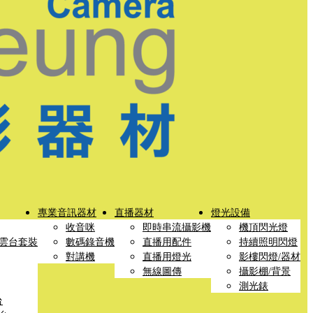
專業音訊器材
直播器材
燈光設備
收音咪
即時串流攝影機
機頂閃光燈
雲台套裝
數碼錄音機
直播用配件
持續照明閃燈
對講機
直播用燈光
影樓閃燈/器材
無線圖傳
攝影棚/背景
測光錶
台