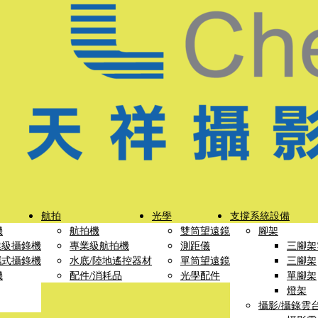
航拍
光學
支撐系統設備
機
航拍機
雙筒望遠鏡
腳架
業級攝錄機
專業級航拍機
測距儀
三腳架
攜式攝錄機
水底/陸地遙控器材
單筒望遠鏡
三腳架
機
配件/消耗品
光學配件
單腳架
燈架
攝影/攝錄雲