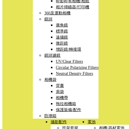
即影即有相機/相紙
相片掃瞄器/打印機
360及運動相機
鏡頭
廣角鏡
標準鏡
遠攝鏡
微距鏡
增距鏡/轉接環
鏡頭濾鏡
UV/Clear Filters
Circular Polarizing Filters
Neutral Density Filters
相機袋
背囊
肩袋
相機帶
拖拉相機箱
保護裝備/配件
防潮箱
攝影配件
電池
托架套籠
相機/器材電池