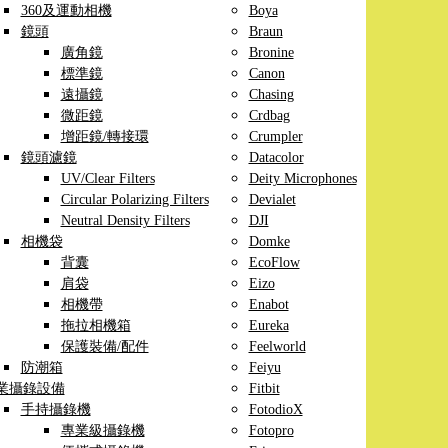
360及運動相機
Boya
鏡頭
Braun
廣角鏡
Bronine
標準鏡
Canon
遠攝鏡
Chasing
微距鏡
Crdbag
增距鏡/轉接環
Crumpler
鏡頭濾鏡
Datacolor
UV/Clear Filters
Deity Microphones
Circular Polarizing Filters
Devialet
Neutral Density Filters
DJI
相機袋
Domke
背囊
EcoFlow
肩袋
Eizo
相機帶
Enabot
拖拉相機箱
Eureka
保護裝備/配件
Feelworld
防潮箱
Feiyu
業攝錄設備
Fitbit
手持攝錄機
FotodioX
專業級攝錄機
Fotopro