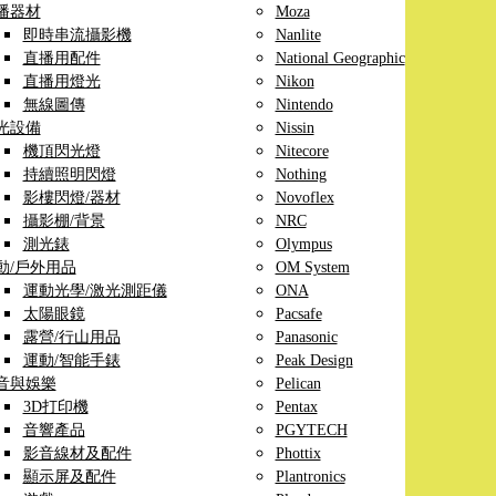
播器材
Moza
即時串流攝影機
Nanlite
直播用配件
National Geographic
直播用燈光
Nikon
無線圖傳
Nintendo
光設備
Nissin
機頂閃光燈
Nitecore
持續照明閃燈
Nothing
影樓閃燈/器材
Novoflex
攝影棚/背景
NRC
測光錶
Olympus
動/戶外用品
OM System
運動光學/激光測距儀
ONA
太陽眼鏡
Pacsafe
露營/行山用品
Panasonic
運動/智能手錶
Peak Design
音與娛樂
Pelican
3D打印機
Pentax
音響產品
PGYTECH
影音線材及配件
Phottix
顯示屏及配件
Plantronics