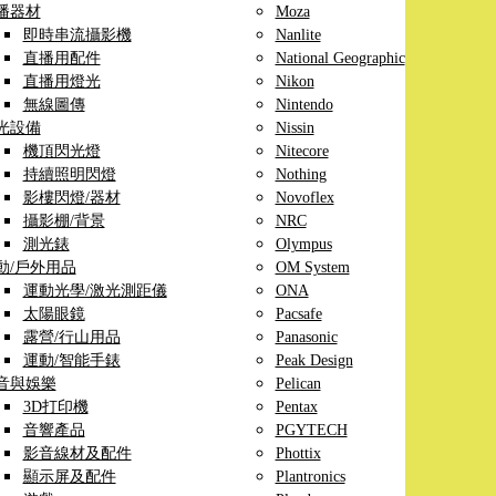
播器材
Moza
即時串流攝影機
Nanlite
直播用配件
National Geographic
直播用燈光
Nikon
無線圖傳
Nintendo
光設備
Nissin
機頂閃光燈
Nitecore
持續照明閃燈
Nothing
影樓閃燈/器材
Novoflex
攝影棚/背景
NRC
測光錶
Olympus
動/戶外用品
OM System
運動光學/激光測距儀
ONA
太陽眼鏡
Pacsafe
露營/行山用品
Panasonic
運動/智能手錶
Peak Design
音與娛樂
Pelican
3D打印機
Pentax
音響產品
PGYTECH
影音線材及配件
Phottix
顯示屏及配件
Plantronics