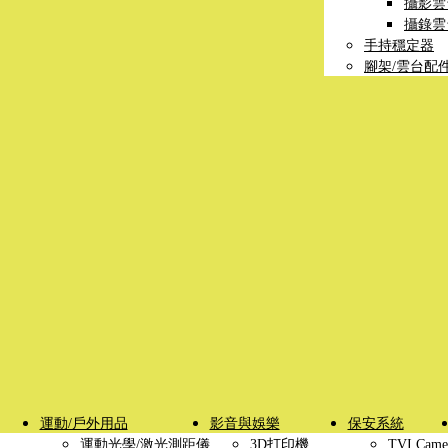
攝影雲
攝錄雲
手持穩定器
腳架/雲台配
運動/戶外用品
影音與娛樂
保安系統
運動光學/激光測距儀
3D打印機
TVI Came