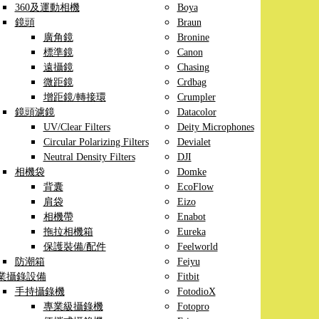
360及運動相機
Boya
鏡頭
Braun
廣角鏡
Bronine
標準鏡
Canon
遠攝鏡
Chasing
微距鏡
Crdbag
增距鏡/轉接環
Crumpler
鏡頭濾鏡
Datacolor
UV/Clear Filters
Deity Microphones
Circular Polarizing Filters
Devialet
Neutral Density Filters
DJI
相機袋
Domke
背囊
EcoFlow
肩袋
Eizo
相機帶
Enabot
拖拉相機箱
Eureka
保護裝備/配件
Feelworld
防潮箱
Feiyu
業攝錄設備
Fitbit
手持攝錄機
FotodioX
專業級攝錄機
Fotopro