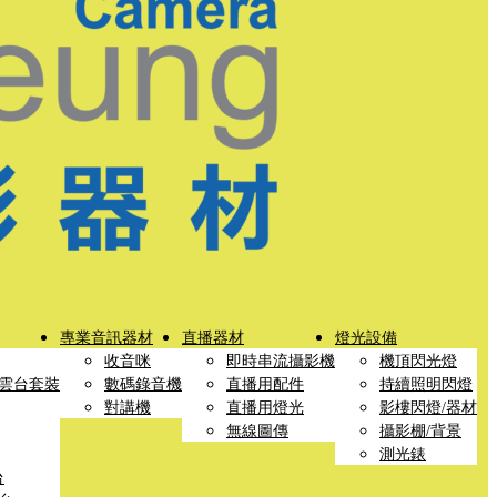
專業音訊器材
直播器材
燈光設備
收音咪
即時串流攝影機
機頂閃光燈
雲台套裝
數碼錄音機
直播用配件
持續照明閃燈
對講機
直播用燈光
影樓閃燈/器材
無線圖傳
攝影棚/背景
測光錶
台