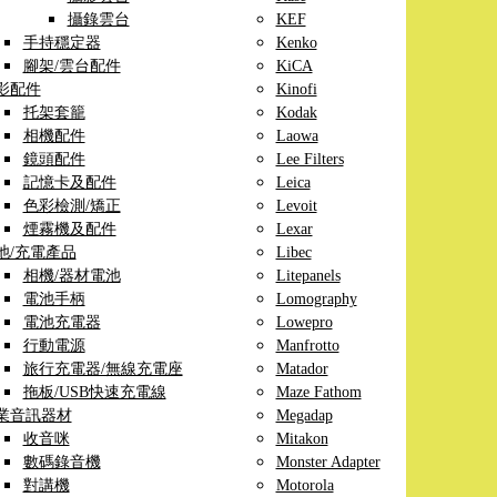
攝錄雲台
KEF
手持穩定器
Kenko
腳架/雲台配件
KiCA
影配件
Kinofi
托架套籠
Kodak
相機配件
Laowa
鏡頭配件
Lee Filters
記憶卡及配件
Leica
色彩檢測/矯正
Levoit
煙霧機及配件
Lexar
池/充電產品
Libec
相機/器材電池
Litepanels
電池手柄
Lomography
電池充電器
Lowepro
行動電源
Manfrotto
旅行充電器/無線充電座
Matador
拖板/USB快速充電線
Maze Fathom
業音訊器材
Megadap
收音咪
Mitakon
數碼錄音機
Monster Adapter
對講機
Motorola