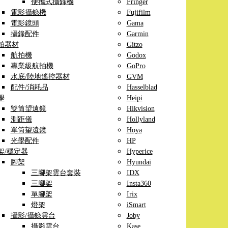
便攜式攝錄機
Fringer
電影攝錄機
Fujifilm
電影鏡頭
Gama
攝錄配件
Garmin
拍器材
Gitzo
航拍機
Godox
專業級航拍機
GoPro
水底/陸地遙控器材
GVM
配件/消耗品
Hasselblad
學
Heipi
雙筒望遠鏡
Hikvision
測距儀
Hollyland
單筒望遠鏡
Hoya
光學配件
HP
架/穩定器
Hyperice
腳架
Hyundai
三腳架雲台套裝
IDX
三腳架
Insta360
單腳架
Irix
燈架
iSmart
攝影/攝錄雲台
Joby
攝影雲台
Kase