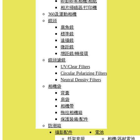
即影即有相機/相紙
相片掃瞄器/打印機
360及運動相機
鏡頭
廣角鏡
標準鏡
遠攝鏡
微距鏡
增距鏡/轉接環
鏡頭濾鏡
UV/Clear Filters
Circular Polarizing Filters
Neutral Density Filters
相機袋
背囊
肩袋
相機帶
拖拉相機箱
保護裝備/配件
防潮箱
攝影配件
電池
托架套籠
相機/器材電池