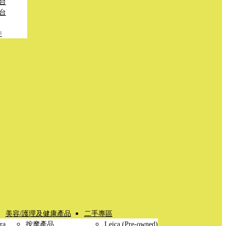
台
台
件
美容/護理及健康產品
二手專區
ra
按摩產品
Leica (Pre-owned)