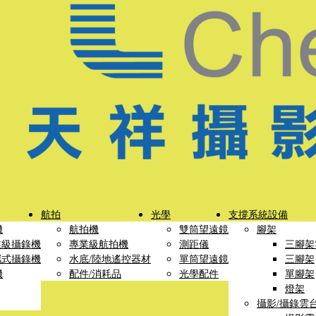
航拍
光學
支撐系統設備
機
航拍機
雙筒望遠鏡
腳架
業級攝錄機
專業級航拍機
測距儀
三腳架
攜式攝錄機
水底/陸地遙控器材
單筒望遠鏡
三腳架
機
配件/消耗品
光學配件
單腳架
燈架
攝影/攝錄雲