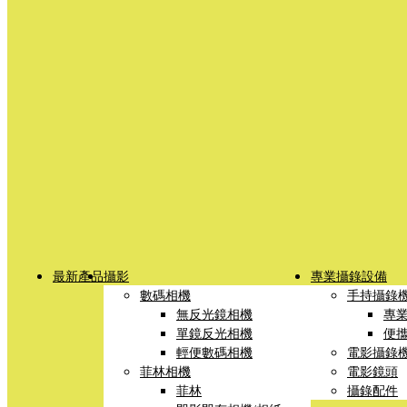
最新產品
攝影
專業攝錄設備
數碼相機
手持攝錄
無反光鏡相機
專
單鏡反光相機
便
輕便數碼相機
電影攝錄
菲林相機
電影鏡頭
菲林
攝錄配件