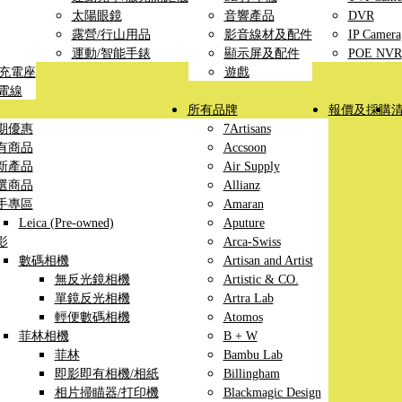
太陽眼鏡
音響產品
DVR
露營/行山用品
影音線材及配件
IP Camera
運動/智能手錶
顯示屏及配件
POE NVR
線充電座
遊戲
充電線
所有品牌
報價及採購
期優惠
7Artisans
有商品
Accsoon
新產品
Air Supply
選商品
Allianz
手專區
Amaran
Leica (Pre-owned)
Aputure
影
Arca-Swiss
數碼相機
Artisan and Artist
無反光鏡相機
Artistic & CO.
單鏡反光相機
Artra Lab
輕便數碼相機
Atomos
菲林相機
B + W
菲林
Bambu Lab
即影即有相機/相紙
Billingham
相片掃瞄器/打印機
Blackmagic Design