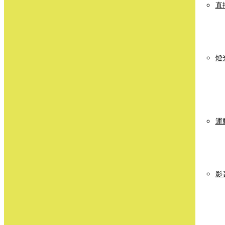
直
燈
運
影