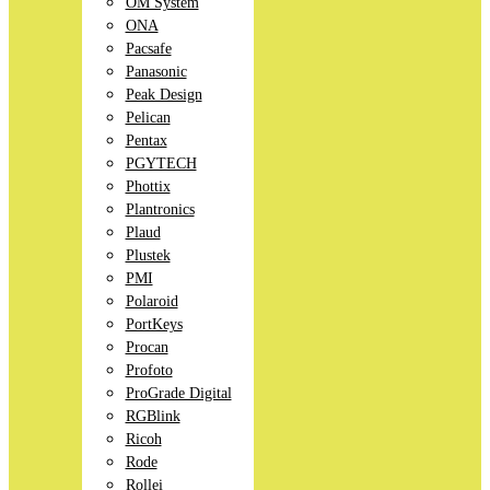
OM System
ONA
Pacsafe
Panasonic
Peak Design
Pelican
Pentax
PGYTECH
Phottix
Plantronics
Plaud
Plustek
PMI
Polaroid
PortKeys
Procan
Profoto
ProGrade Digital
RGBlink
Ricoh
Rode
Rollei