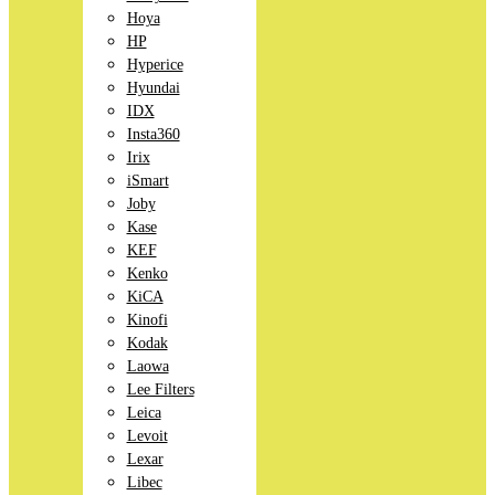
Hoya
HP
Hyperice
Hyundai
IDX
Insta360
Irix
iSmart
Joby
Kase
KEF
Kenko
KiCA
Kinofi
Kodak
Laowa
Lee Filters
Leica
Levoit
Lexar
Libec