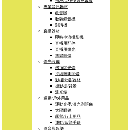
拖板/USB快速充電線
專業音訊器材
收音咪
數碼錄音機
對講機
直播器材
即時串流攝影機
直播用配件
直播用燈光
無線圖傳
燈光設備
機頂閃光燈
持續照明閃燈
影樓閃燈/器材
攝影棚/背景
測光錶
運動/戶外用品
運動光學/激光測距儀
太陽眼鏡
露營/行山用品
運動/智能手錶
影音與娛樂