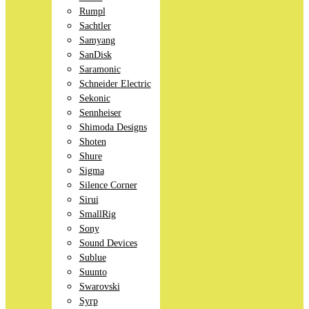
Rumpl
Sachtler
Samyang
SanDisk
Saramonic
Schneider Electric
Sekonic
Sennheiser
Shimoda Designs
Shoten
Shure
Sigma
Silence Corner
Sirui
SmallRig
Sony
Sound Devices
Sublue
Suunto
Swarovski
Syrp