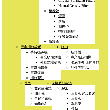
Circular Polarizing Filters
Neutral Density Filters
相機袋
背囊
肩袋
相機帶
拖拉相機箱
保護裝備/配件
防潮箱
專業攝錄設備
航拍
手持攝錄機
航拍機
專業級攝錄機
專業級航拍機
便攜式攝錄機
水底/陸地遙控器材
電影攝錄機
配件/消耗品
電影鏡頭
攝錄配件
光學
支撐系統設備
雙筒望遠鏡
腳架
測距儀
三腳架雲台套裝
單筒望遠鏡
三腳架
光學配件
單腳架
燈架