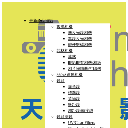
最新產品
攝影
數碼相機
無反光鏡相機
單鏡反光相機
輕便數碼相機
菲林相機
菲林
即影即有相機/相紙
相片掃瞄器/打印機
360及運動相機
鏡頭
廣角鏡
標準鏡
遠攝鏡
微距鏡
增距鏡/轉接環
鏡頭濾鏡
UV/Clear Filters