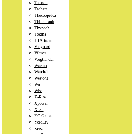
Tamron
Techart
Thecoopidea
Think Tank
Thypoch
Tokina
TTArtisan
Vanguard
Viltrox
Voigtlander
Wacom
Wandrd
Westone
Wiral
Wise
X-Rite
Xpower
Xreal
YC Onion
YoloLiv
Zeiss