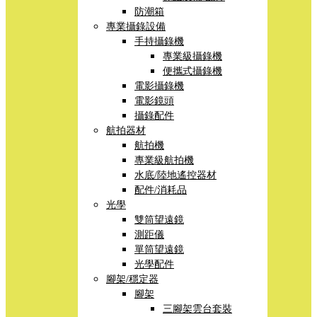
防潮箱
專業攝錄設備
手持攝錄機
專業級攝錄機
便攜式攝錄機
電影攝錄機
電影鏡頭
攝錄配件
航拍器材
航拍機
專業級航拍機
水底/陸地遙控器材
配件/消耗品
光學
雙筒望遠鏡
測距儀
單筒望遠鏡
光學配件
腳架/穩定器
腳架
三腳架雲台套裝