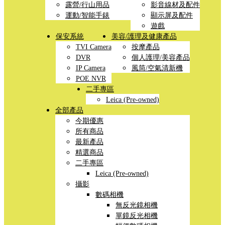
露營/行山用品
影音線材及配件
運動/智能手錶
顯示屏及配件
遊戲
保安系統
美容/護理及健康產品
TVI Camera
按摩產品
DVR
個人護理/美容產品
IP Camera
風筒/空氣清新機
POE NVR
二手專區
Leica (Pre-owned)
全部產品
今期優惠
所有商品
最新產品
精選商品
二手專區
Leica (Pre-owned)
攝影
數碼相機
無反光鏡相機
單鏡反光相機