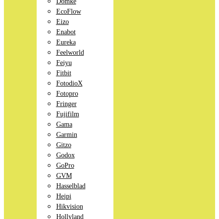
Domke
EcoFlow
Eizo
Enabot
Eureka
Feelworld
Feiyu
Fitbit
FotodioX
Fotopro
Fringer
Fujifilm
Gama
Garmin
Gitzo
Godox
GoPro
GVM
Hasselblad
Heipi
Hikvision
Hollyland