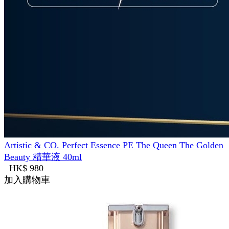
Artistic & CO. Perfect Essence PE The Queen The Golden
Beauty 精華液 40ml
HK$ 980
加入購物車