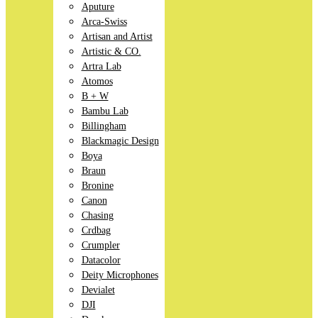
Aputure
Arca-Swiss
Artisan and Artist
Artistic & CO.
Artra Lab
Atomos
B + W
Bambu Lab
Billingham
Blackmagic Design
Boya
Braun
Bronine
Canon
Chasing
Crdbag
Crumpler
Datacolor
Deity Microphones
Devialet
DJI