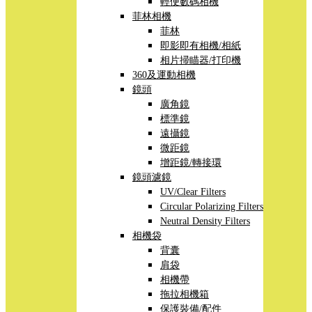
輕便數碼相機
菲林相機
菲林
即影即有相機/相紙
相片掃瞄器/打印機
360及運動相機
鏡頭
廣角鏡
標準鏡
遠攝鏡
微距鏡
增距鏡/轉接環
鏡頭濾鏡
UV/Clear Filters
Circular Polarizing Filters
Neutral Density Filters
相機袋
背囊
肩袋
相機帶
拖拉相機箱
保護裝備/配件