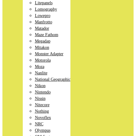
Litepanels
Lomography
Lowepro
Manfrotto
Matador
Maze Fathom
Megadap
Mitakon
Monster Adapter
Motorola
Moza
Nanlite
National Geographic
Nikon
Nintendo
Nissin
Nitecore
Nothing
Novoflex
NRC
Olympus