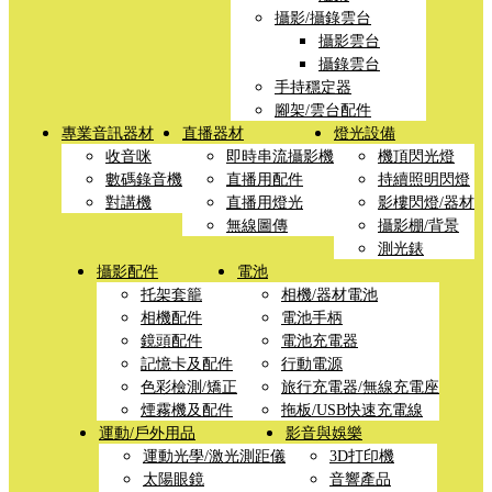
攝影/攝錄雲台
攝影雲台
攝錄雲台
手持穩定器
腳架/雲台配件
專業音訊器材
直播器材
燈光設備
收音咪
即時串流攝影機
機頂閃光燈
數碼錄音機
直播用配件
持續照明閃燈
對講機
直播用燈光
影樓閃燈/器材
無線圖傳
攝影棚/背景
測光錶
攝影配件
電池
托架套籠
相機/器材電池
相機配件
電池手柄
鏡頭配件
電池充電器
記憶卡及配件
行動電源
色彩檢測/矯正
旅行充電器/無線充電座
煙霧機及配件
拖板/USB快速充電線
運動/戶外用品
影音與娛樂
運動光學/激光測距儀
3D打印機
太陽眼鏡
音響產品