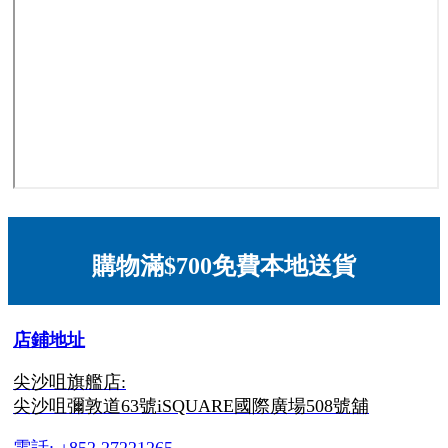
購物滿$700免費本地送貨
店鋪地址
尖沙咀旗艦店:
尖沙咀彌敦道63號iSQUARE國際廣場508號舖