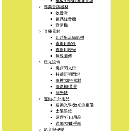
拖板/USB快速充電線
專業音訊器材
收音咪
數碼錄音機
對講機
直播器材
即時串流攝影機
直播用配件
直播用燈光
無線圖傳
燈光設備
機頂閃光燈
持續照明閃燈
影樓閃燈/器材
攝影棚/背景
測光錶
運動/戶外用品
運動光學/激光測距儀
太陽眼鏡
露營/行山用品
運動/智能手錶
影音與娛樂