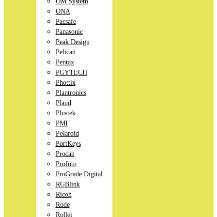
OM System
ONA
Pacsafe
Panasonic
Peak Design
Pelican
Pentax
PGYTECH
Phottix
Plantronics
Plaud
Plustek
PMI
Polaroid
PortKeys
Procan
Profoto
ProGrade Digital
RGBlink
Ricoh
Rode
Rollei