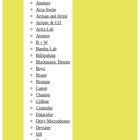
Aputure
Arca-Swiss
Artisan and Artist
Artistic & CO.
Artra Lab
Atomos
B + W
Bambu Lab
Billingham
Blackmagic Design
Boya
Braun
Bronine
Canon
Chasing
Crdbag
Crumpler
Datacolor
Deity Microphones
Devialet
DJI