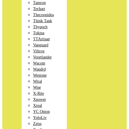
Tamron
Techart
Thecoopidea
Think Tank
Thypoch
Tokina
TTArtisan
Vanguard
Viltrox
Voigtlander
Wacom
Wandrd
Westone
Wiral
Wise
X-Rite
Xpower
Xreal
YC Onion
YoloLiv
Zeiss