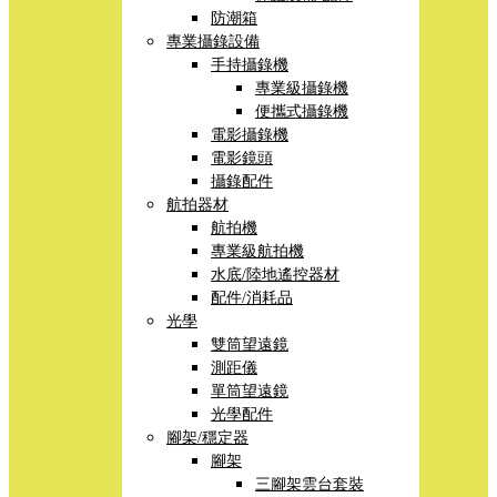
防潮箱
專業攝錄設備
手持攝錄機
專業級攝錄機
便攜式攝錄機
電影攝錄機
電影鏡頭
攝錄配件
航拍器材
航拍機
專業級航拍機
水底/陸地遙控器材
配件/消耗品
光學
雙筒望遠鏡
測距儀
單筒望遠鏡
光學配件
腳架/穩定器
腳架
三腳架雲台套裝