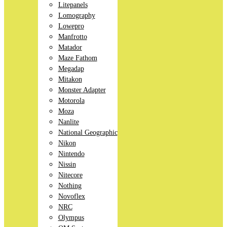
Litepanels
Lomography
Lowepro
Manfrotto
Matador
Maze Fathom
Megadap
Mitakon
Monster Adapter
Motorola
Moza
Nanlite
National Geographic
Nikon
Nintendo
Nissin
Nitecore
Nothing
Novoflex
NRC
Olympus