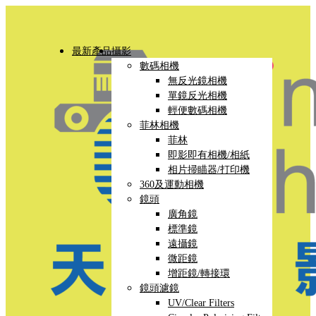
最新產品
攝影
數碼相機
無反光鏡相機
單鏡反光相機
輕便數碼相機
菲林相機
菲林
即影即有相機/相紙
相片掃瞄器/打印機
360及運動相機
鏡頭
廣角鏡
標準鏡
遠攝鏡
微距鏡
增距鏡/轉接環
鏡頭濾鏡
UV/Clear Filters