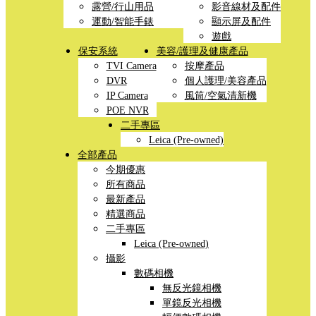
露營/行山用品
影音線材及配件
運動/智能手錶
顯示屏及配件
遊戲
保安系統
美容/護理及健康產品
TVI Camera
按摩產品
DVR
個人護理/美容產品
IP Camera
風筒/空氣清新機
POE NVR
二手專區
Leica (Pre-owned)
全部產品
今期優惠
所有商品
最新產品
精選商品
二手專區
Leica (Pre-owned)
攝影
數碼相機
無反光鏡相機
單鏡反光相機