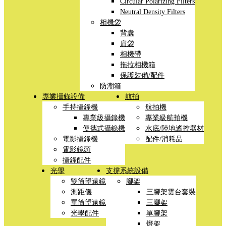
Circular Polarizing Filters
Neutral Density Filters
相機袋
背囊
肩袋
相機帶
拖拉相機箱
保護裝備/配件
防潮箱
專業攝錄設備
航拍
手持攝錄機
航拍機
專業級攝錄機
專業級航拍機
便攜式攝錄機
水底/陸地遙控器材
電影攝錄機
配件/消耗品
電影鏡頭
攝錄配件
光學
支撐系統設備
雙筒望遠鏡
腳架
測距儀
三腳架雲台套裝
單筒望遠鏡
三腳架
光學配件
單腳架
燈架