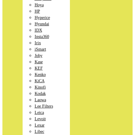
Hoya
HP
Hyperice
Hyundai
IDX
Insta360
Irix
iSmart
Joby
Kase
KEF
Kenko
KiCA
Kinofi
Kodak
Laowa
Lee Filters
Leica
Levoit
Lexar
Libec