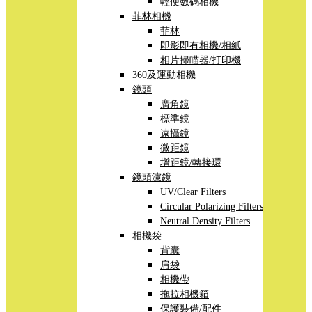
輕便數碼相機
菲林相機
菲林
即影即有相機/相紙
相片掃瞄器/打印機
360及運動相機
鏡頭
廣角鏡
標準鏡
遠攝鏡
微距鏡
增距鏡/轉接環
鏡頭濾鏡
UV/Clear Filters
Circular Polarizing Filters
Neutral Density Filters
相機袋
背囊
肩袋
相機帶
拖拉相機箱
保護裝備/配件