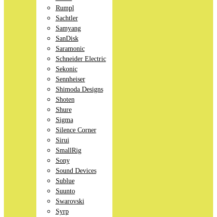
Rumpl
Sachtler
Samyang
SanDisk
Saramonic
Schneider Electric
Sekonic
Sennheiser
Shimoda Designs
Shoten
Shure
Sigma
Silence Corner
Sirui
SmallRig
Sony
Sound Devices
Sublue
Suunto
Swarovski
Syrp