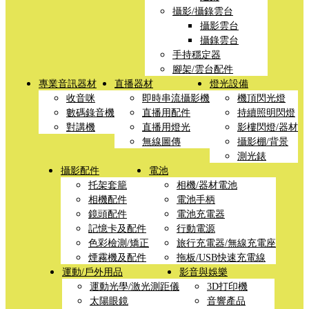
攝影/攝錄雲台
攝影雲台
攝錄雲台
手持穩定器
腳架/雲台配件
專業音訊器材
直播器材
燈光設備
收音咪
即時串流攝影機
機頂閃光燈
數碼錄音機
直播用配件
持續照明閃燈
對講機
直播用燈光
影樓閃燈/器材
無線圖傳
攝影棚/背景
測光錶
攝影配件
電池
托架套籠
相機/器材電池
相機配件
電池手柄
鏡頭配件
電池充電器
記憶卡及配件
行動電源
色彩檢測/矯正
旅行充電器/無線充電座
煙霧機及配件
拖板/USB快速充電線
運動/戶外用品
影音與娛樂
運動光學/激光測距儀
3D打印機
太陽眼鏡
音響產品