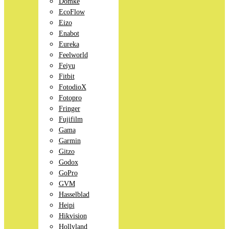
Domke
EcoFlow
Eizo
Enabot
Eureka
Feelworld
Feiyu
Fitbit
FotodioX
Fotopro
Fringer
Fujifilm
Gama
Garmin
Gitzo
Godox
GoPro
GVM
Hasselblad
Heipi
Hikvision
Hollyland