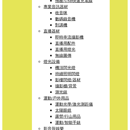
拖板/USB快速充電線
專業音訊器材
收音咪
數碼錄音機
對講機
直播器材
即時串流攝影機
直播用配件
直播用燈光
無線圖傳
燈光設備
機頂閃光燈
持續照明閃燈
影樓閃燈/器材
攝影棚/背景
測光錶
運動/戶外用品
運動光學/激光測距儀
太陽眼鏡
露營/行山用品
運動/智能手錶
影音與娛樂