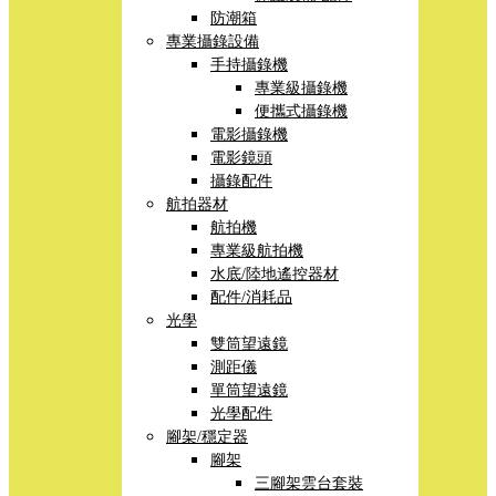
防潮箱
專業攝錄設備
手持攝錄機
專業級攝錄機
便攜式攝錄機
電影攝錄機
電影鏡頭
攝錄配件
航拍器材
航拍機
專業級航拍機
水底/陸地遙控器材
配件/消耗品
光學
雙筒望遠鏡
測距儀
單筒望遠鏡
光學配件
腳架/穩定器
腳架
三腳架雲台套裝