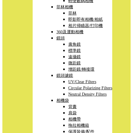
輕便數碼相機
菲林相機
菲林
即影即有相機/相紙
相片掃瞄器/打印機
360及運動相機
鏡頭
廣角鏡
標準鏡
遠攝鏡
微距鏡
增距鏡/轉接環
鏡頭濾鏡
UV/Clear Filters
Circular Polarizing Filters
Neutral Density Filters
相機袋
背囊
肩袋
相機帶
拖拉相機箱
保護裝備/配件