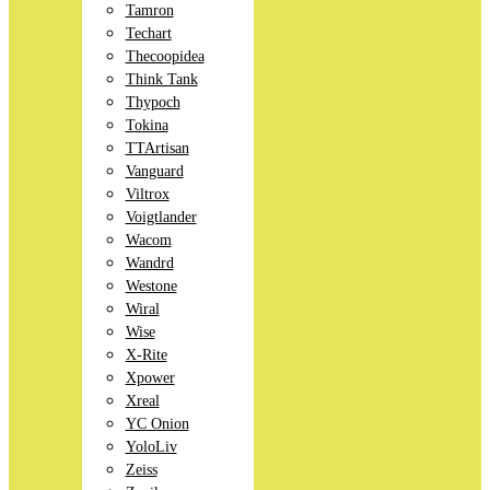
Tamron
Techart
Thecoopidea
Think Tank
Thypoch
Tokina
TTArtisan
Vanguard
Viltrox
Voigtlander
Wacom
Wandrd
Westone
Wiral
Wise
X-Rite
Xpower
Xreal
YC Onion
YoloLiv
Zeiss