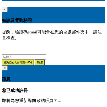
×
短訊及電郵驗證
提醒，驗證碼email可能會在您的垃圾郵件夾中，請注
意檢查。
重發短訊及電郵
(45)
驗證
×
訊息
您已成功註冊！
即將為您重新導向致結賬頁面...