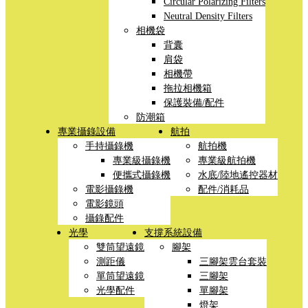
Circular Polarizing Filters
Neutral Density Filters
相機袋
背囊
肩袋
相機帶
拖拉相機箱
保護裝備/配件
防潮箱
專業攝錄設備
航拍
手持攝錄機
航拍機
專業級攝錄機
專業級航拍機
便攜式攝錄機
水底/陸地遙控器材
電影攝錄機
配件/消耗品
電影鏡頭
攝錄配件
光學
支撐系統設備
雙筒望遠鏡
腳架
測距儀
三腳架雲台套裝
單筒望遠鏡
三腳架
光學配件
單腳架
燈架