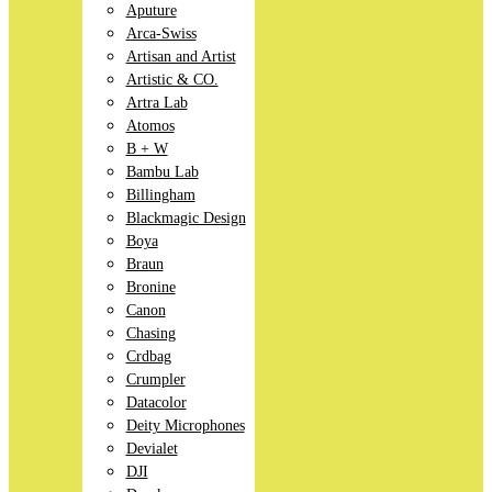
Aputure
Arca-Swiss
Artisan and Artist
Artistic & CO.
Artra Lab
Atomos
B + W
Bambu Lab
Billingham
Blackmagic Design
Boya
Braun
Bronine
Canon
Chasing
Crdbag
Crumpler
Datacolor
Deity Microphones
Devialet
DJI