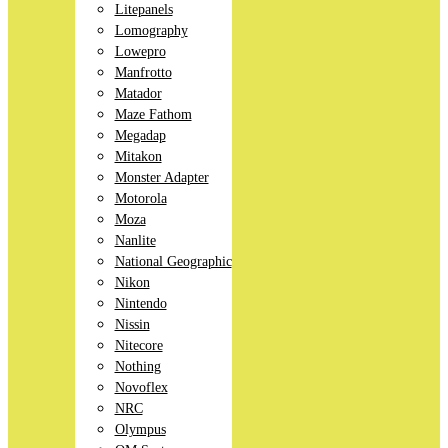
Litepanels
Lomography
Lowepro
Manfrotto
Matador
Maze Fathom
Megadap
Mitakon
Monster Adapter
Motorola
Moza
Nanlite
National Geographic
Nikon
Nintendo
Nissin
Nitecore
Nothing
Novoflex
NRC
Olympus