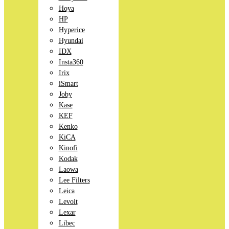
Hoya
HP
Hyperice
Hyundai
IDX
Insta360
Irix
iSmart
Joby
Kase
KEF
Kenko
KiCA
Kinofi
Kodak
Laowa
Lee Filters
Leica
Levoit
Lexar
Libec