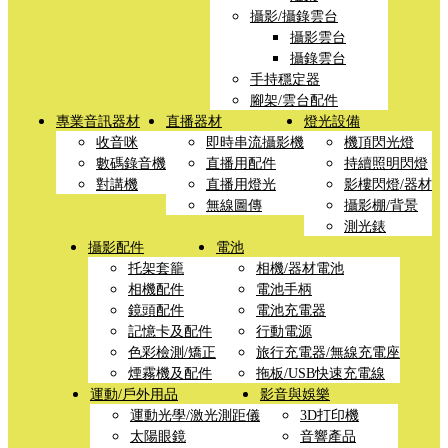
攝影/攝錄雲台
攝影雲台
攝錄雲台
手持穩定器
腳架/雲台配件
專業音訊器材
直播器材
燈光設備
收音咪
即時串流攝影機
機頂閃光燈
數碼錄音機
直播用配件
持續照明閃燈
對講機
直播用燈光
影樓閃燈/器材
無線圖傳
攝影棚/背景
測光錶
攝影配件
電池
托架套籠
相機/器材電池
相機配件
電池手柄
鏡頭配件
電池充電器
記憶卡及配件
行動電源
色彩檢測/矯正
旅行充電器/無線充電座
煙霧機及配件
拖板/USB快速充電線
運動/戶外用品
影音與娛樂
運動光學/激光測距儀
3D打印機
太陽眼鏡
音響產品