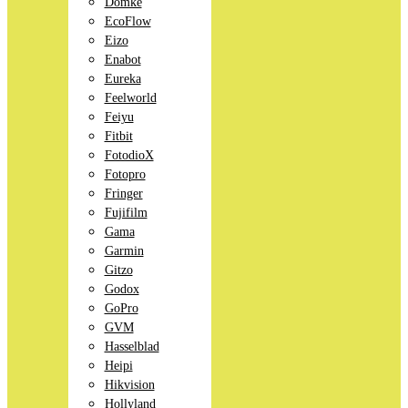
Domke
EcoFlow
Eizo
Enabot
Eureka
Feelworld
Feiyu
Fitbit
FotodioX
Fotopro
Fringer
Fujifilm
Gama
Garmin
Gitzo
Godox
GoPro
GVM
Hasselblad
Heipi
Hikvision
Hollyland