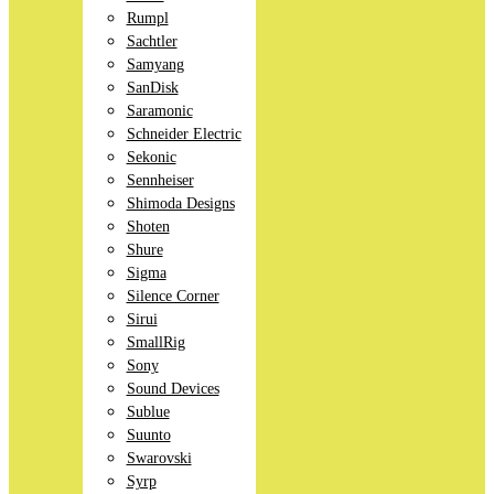
Rumpl
Sachtler
Samyang
SanDisk
Saramonic
Schneider Electric
Sekonic
Sennheiser
Shimoda Designs
Shoten
Shure
Sigma
Silence Corner
Sirui
SmallRig
Sony
Sound Devices
Sublue
Suunto
Swarovski
Syrp