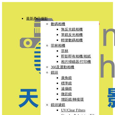
最新產品
攝影
數碼相機
無反光鏡相機
單鏡反光相機
輕便數碼相機
菲林相機
菲林
即影即有相機/相紙
相片掃瞄器/打印機
360及運動相機
鏡頭
廣角鏡
標準鏡
遠攝鏡
微距鏡
增距鏡/轉接環
鏡頭濾鏡
UV/Clear Filters