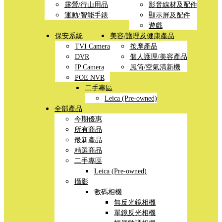
露營/行山用品
影音線材及配件
運動/智能手錶
顯示屏及配件
遊戲
保安系統
美容/護理及健康產品
TVI Camera
按摩產品
DVR
個人護理/美容產品
IP Camera
風筒/空氣清新機
POE NVR
二手專區
Leica (Pre-owned)
全部產品
今期優惠
所有商品
最新產品
精選商品
二手專區
Leica (Pre-owned)
攝影
數碼相機
無反光鏡相機
單鏡反光相機