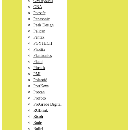
OM System
ONA
Pacsafe
Panasonic
Peak Design
Pelican
Pentax
PGYTECH
Phottix
Plantronics
Plaud
Plustek
PMI
Polaroid
PortKeys
Procan
Profoto
ProGrade Digital
RGBlink
Ricoh
Rode
Rollei