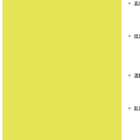
直
燈
運
影