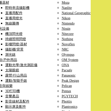
播器材
Moza
即時串流攝影機
Nanlite
直播用配件
National Geographic
直播用燈光
Nikon
無線圖傳
Nintendo
光設備
Nissin
機頂閃光燈
Nitecore
持續照明閃燈
Nothing
影樓閃燈/器材
Novoflex
攝影棚/背景
NRC
測光錶
Olympus
動/戶外用品
OM System
運動光學/激光測距儀
ONA
太陽眼鏡
Pacsafe
露營/行山用品
Panasonic
運動/智能手錶
Peak Design
音與娛樂
Pelican
3D打印機
Pentax
音響產品
PGYTECH
影音線材及配件
Phottix
顯示屏及配件
Plantronics