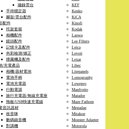
攝錄雲台
KEF
手持穩定器
Kenko
腳架/雲台配件
KiCA
影配件
Kinofi
托架套籠
Kodak
相機配件
Laowa
鏡頭配件
Lee Filters
記憶卡及配件
Leica
色彩檢測/矯正
Levoit
煙霧機及配件
Lexar
池/充電產品
Libec
相機/器材電池
Litepanels
電池手柄
Lomography
電池充電器
Lowepro
行動電源
Manfrotto
旅行充電器/無線充電座
Matador
拖板/USB快速充電線
Maze Fathom
業音訊器材
Megadap
收音咪
Mitakon
數碼錄音機
Monster Adapter
對講機
Motorola