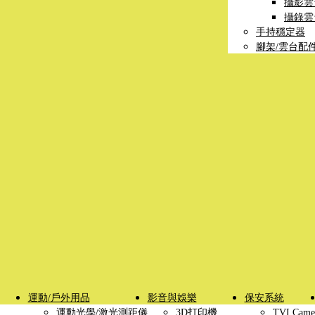
攝影雲
攝錄雲
手持穩定器
腳架/雲台配
運動/戶外用品
影音與娛樂
保安系統
運動光學/激光測距儀
3D打印機
TVI Came