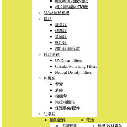
即影即有相機/相紙
相片掃瞄器/打印機
360及運動相機
鏡頭
廣角鏡
標準鏡
遠攝鏡
微距鏡
增距鏡/轉接環
鏡頭濾鏡
UV/Clear Filters
Circular Polarizing Filters
Neutral Density Filters
相機袋
背囊
肩袋
相機帶
拖拉相機箱
保護裝備/配件
防潮箱
攝影配件
電池
托架套籠
相機/器材電池