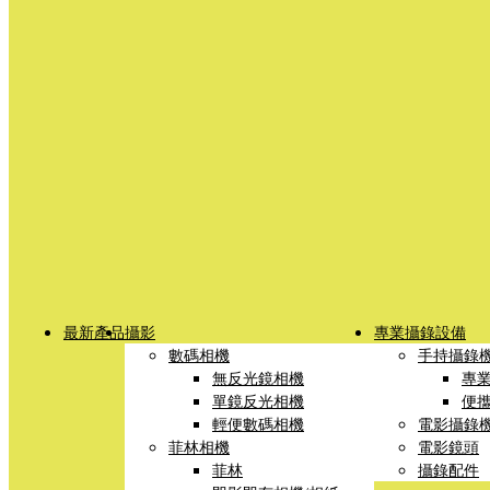
最新產品
攝影
專業攝錄設備
數碼相機
手持攝錄
無反光鏡相機
專
單鏡反光相機
便
輕便數碼相機
電影攝錄
菲林相機
電影鏡頭
菲林
攝錄配件