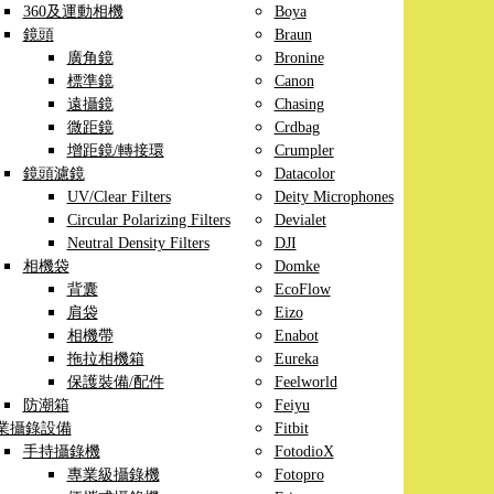
360及運動相機
Boya
鏡頭
Braun
廣角鏡
Bronine
標準鏡
Canon
遠攝鏡
Chasing
微距鏡
Crdbag
增距鏡/轉接環
Crumpler
鏡頭濾鏡
Datacolor
UV/Clear Filters
Deity Microphones
Circular Polarizing Filters
Devialet
Neutral Density Filters
DJI
相機袋
Domke
背囊
EcoFlow
肩袋
Eizo
相機帶
Enabot
拖拉相機箱
Eureka
保護裝備/配件
Feelworld
防潮箱
Feiyu
業攝錄設備
Fitbit
手持攝錄機
FotodioX
專業級攝錄機
Fotopro