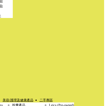
台
台
件
美容/護理及健康產品
二手專區
ra
按摩產品
Leica (Pre-owned)