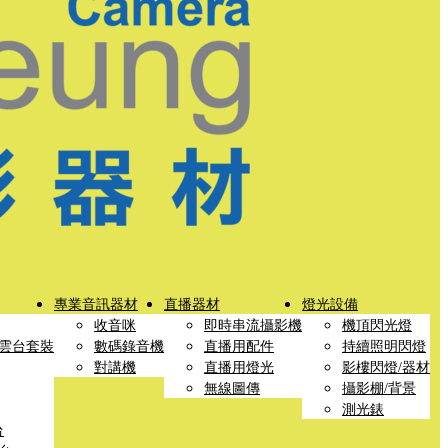
專業音訊器材
直播器材
燈光設備
收音咪
即時串流攝影機
機頂閃光燈
雲台套裝
數碼錄音機
直播用配件
持續照明閃燈
對講機
直播用燈光
影樓閃燈/器材
無線圖傳
攝影棚/背景
測光錶
台