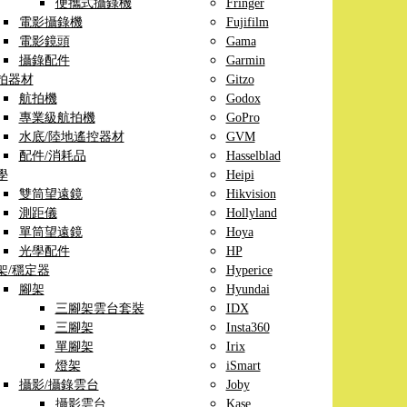
便攜式攝錄機
Fringer
電影攝錄機
Fujifilm
電影鏡頭
Gama
攝錄配件
Garmin
拍器材
Gitzo
航拍機
Godox
專業級航拍機
GoPro
水底/陸地遙控器材
GVM
配件/消耗品
Hasselblad
學
Heipi
雙筒望遠鏡
Hikvision
測距儀
Hollyland
單筒望遠鏡
Hoya
光學配件
HP
架/穩定器
Hyperice
腳架
Hyundai
三腳架雲台套裝
IDX
三腳架
Insta360
單腳架
Irix
燈架
iSmart
攝影/攝錄雲台
Joby
攝影雲台
Kase