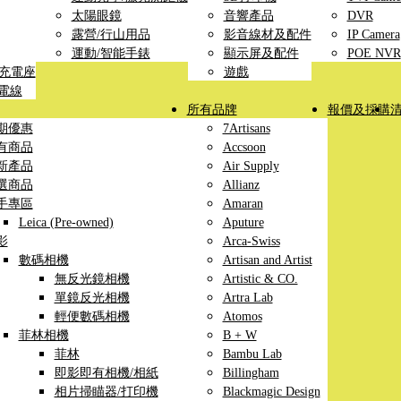
太陽眼鏡
音響產品
DVR
露營/行山用品
影音線材及配件
IP Camera
運動/智能手錶
顯示屏及配件
POE NVR
線充電座
遊戲
充電線
所有品牌
報價及採購
期優惠
7Artisans
有商品
Accsoon
新產品
Air Supply
選商品
Allianz
手專區
Amaran
Leica (Pre-owned)
Aputure
影
Arca-Swiss
數碼相機
Artisan and Artist
無反光鏡相機
Artistic & CO.
單鏡反光相機
Artra Lab
輕便數碼相機
Atomos
菲林相機
B + W
菲林
Bambu Lab
即影即有相機/相紙
Billingham
相片掃瞄器/打印機
Blackmagic Design