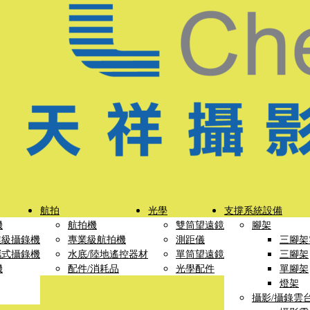
航拍
光學
支撐系統設備
機
航拍機
雙筒望遠鏡
腳架
業級攝錄機
專業級航拍機
測距儀
三腳架
攜式攝錄機
水底/陸地遙控器材
單筒望遠鏡
三腳架
機
配件/消耗品
光學配件
單腳架
燈架
攝影/攝錄雲