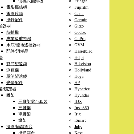
便攜式攝錄機
Fringer
電影攝錄機
Fujifilm
電影鏡頭
Gama
攝錄配件
Garmin
拍器材
Gitzo
航拍機
Godox
專業級航拍機
GoPro
水底/陸地遙控器材
GVM
配件/消耗品
Hasselblad
學
Heipi
雙筒望遠鏡
Hikvision
測距儀
Hollyland
單筒望遠鏡
Hoya
光學配件
HP
架/穩定器
Hyperice
腳架
Hyundai
三腳架雲台套裝
IDX
三腳架
Insta360
單腳架
Irix
燈架
iSmart
攝影/攝錄雲台
Joby
攝影雲台
Kase