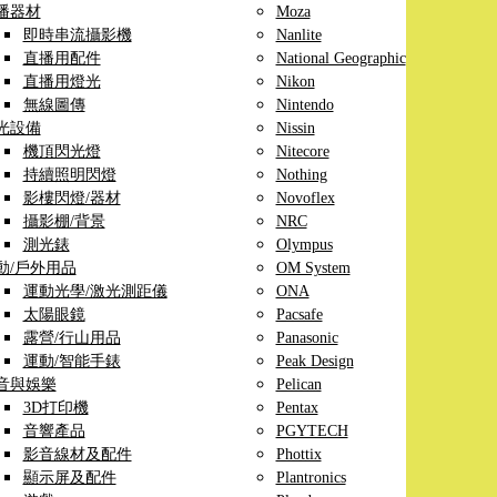
播器材
Moza
即時串流攝影機
Nanlite
直播用配件
National Geographic
直播用燈光
Nikon
無線圖傳
Nintendo
光設備
Nissin
機頂閃光燈
Nitecore
持續照明閃燈
Nothing
影樓閃燈/器材
Novoflex
攝影棚/背景
NRC
測光錶
Olympus
動/戶外用品
OM System
運動光學/激光測距儀
ONA
太陽眼鏡
Pacsafe
露營/行山用品
Panasonic
運動/智能手錶
Peak Design
音與娛樂
Pelican
3D打印機
Pentax
音響產品
PGYTECH
影音線材及配件
Phottix
顯示屏及配件
Plantronics