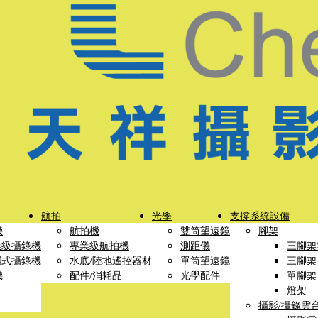
航拍
光學
支撐系統設備
機
航拍機
雙筒望遠鏡
腳架
業級攝錄機
專業級航拍機
測距儀
三腳架
攜式攝錄機
水底/陸地遙控器材
單筒望遠鏡
三腳架
機
配件/消耗品
光學配件
單腳架
燈架
攝影/攝錄雲