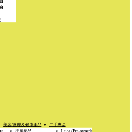
台
台
件
美容/護理及健康產品
二手專區
ra
按摩產品
Leica (Pre-owned)