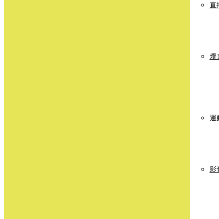
直
燈
運
影