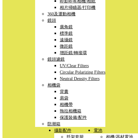
即影即有相機/相紙
相片掃瞄器/打印機
360及運動相機
鏡頭
廣角鏡
標準鏡
遠攝鏡
微距鏡
增距鏡/轉接環
鏡頭濾鏡
UV/Clear Filters
Circular Polarizing Filters
Neutral Density Filters
相機袋
背囊
肩袋
相機帶
拖拉相機箱
保護裝備/配件
防潮箱
攝影配件
電池
托架套籠
相機/器材電池