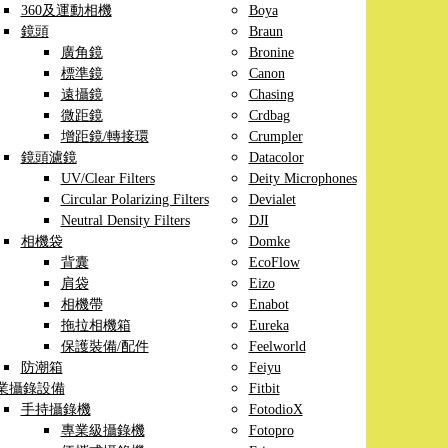
360及運動相機
Boya
鏡頭
Braun
廣角鏡
Bronine
標準鏡
Canon
遠攝鏡
Chasing
微距鏡
Crdbag
增距鏡/轉接環
Crumpler
鏡頭濾鏡
Datacolor
UV/Clear Filters
Deity Microphones
Circular Polarizing Filters
Devialet
Neutral Density Filters
DJI
相機袋
Domke
背囊
EcoFlow
肩袋
Eizo
相機帶
Enabot
拖拉相機箱
Eureka
保護裝備/配件
Feelworld
防潮箱
Feiyu
業攝錄設備
Fitbit
手持攝錄機
FotodioX
專業級攝錄機
Fotopro