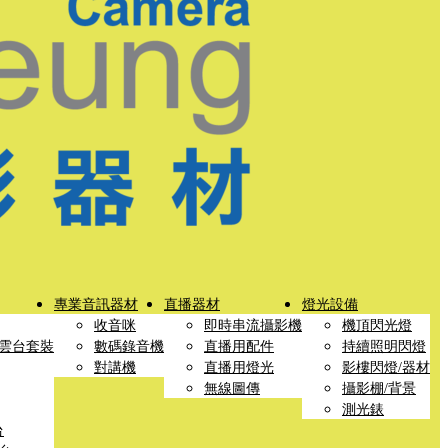
專業音訊器材
直播器材
燈光設備
收音咪
即時串流攝影機
機頂閃光燈
雲台套裝
數碼錄音機
直播用配件
持續照明閃燈
對講機
直播用燈光
影樓閃燈/器材
無線圖傳
攝影棚/背景
測光錶
台