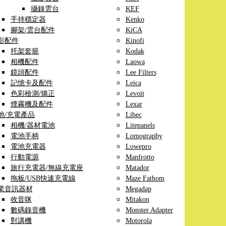
攝錄雲台
KEF
手持穩定器
Kenko
腳架/雲台配件
KiCA
影配件
Kinofi
托架套籠
Kodak
相機配件
Laowa
鏡頭配件
Lee Filters
記憶卡及配件
Leica
色彩檢測/矯正
Levoit
煙霧機及配件
Lexar
池/充電產品
Libec
相機/器材電池
Litepanels
電池手柄
Lomography
電池充電器
Lowepro
行動電源
Manfrotto
旅行充電器/無線充電座
Matador
拖板/USB快速充電線
Maze Fathom
業音訊器材
Megadap
收音咪
Mitakon
數碼錄音機
Monster Adapter
對講機
Motorola