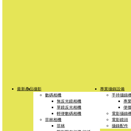
最新產品
攝影
專業攝錄設備
數碼相機
手持攝錄
無反光鏡相機
專
單鏡反光相機
便
輕便數碼相機
電影攝錄
菲林相機
電影鏡頭
菲林
攝錄配件