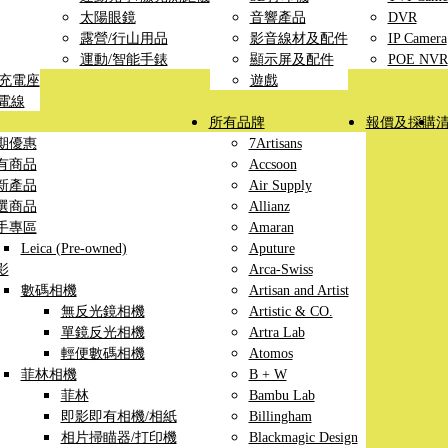
太陽眼鏡
音響產品
DVR
露營/行山用品
影音線材及配件
IP Camera
運動/智能手錶
顯示屏及配件
POE NVR
線充電座
遊戲
充電線
所有品牌
報價及採購
期優惠
7Artisans
有商品
Accsoon
新產品
Air Supply
選商品
Allianz
手專區
Amaran
Leica (Pre-owned)
Aputure
影
Arca-Swiss
數碼相機
Artisan and Artist
無反光鏡相機
Artistic & CO.
單鏡反光相機
Artra Lab
輕便數碼相機
Atomos
菲林相機
B + W
菲林
Bambu Lab
即影即有相機/相紙
Billingham
相片掃瞄器/打印機
Blackmagic Design