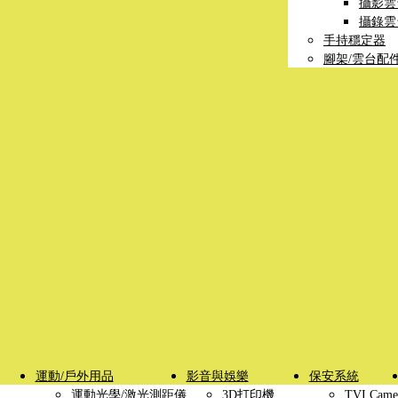
攝影雲
攝錄雲
手持穩定器
腳架/雲台配
運動/戶外用品
影音與娛樂
保安系統
運動光學/激光測距儀
3D打印機
TVI Came