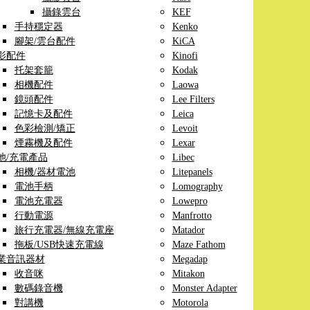
攝錄雲台
KEF
手持穩定器
Kenko
腳架/雲台配件
KiCA
影配件
Kinofi
托架套籠
Kodak
相機配件
Laowa
鏡頭配件
Lee Filters
記憶卡及配件
Leica
色彩檢測/矯正
Levoit
煙霧機及配件
Lexar
池/充電產品
Libec
相機/器材電池
Litepanels
電池手柄
Lomography
電池充電器
Lowepro
行動電源
Manfrotto
旅行充電器/無線充電座
Matador
拖板/USB快速充電線
Maze Fathom
業音訊器材
Megadap
收音咪
Mitakon
數碼錄音機
Monster Adapter
對講機
Motorola