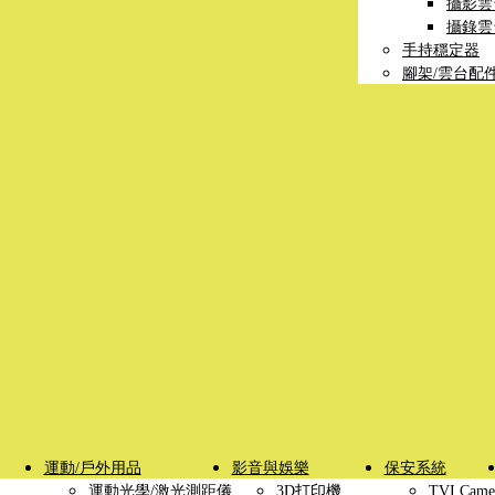
攝影雲
攝錄雲
手持穩定器
腳架/雲台配
運動/戶外用品
影音與娛樂
保安系統
運動光學/激光測距儀
3D打印機
TVI Came