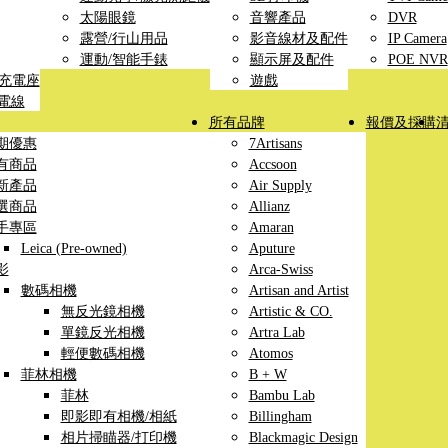
太陽眼鏡
音響產品
DVR
露營/行山用品
影音線材及配件
IP Camera
運動/智能手錶
顯示屏及配件
POE NVR
線充電座
遊戲
充電線
所有品牌
報價及採購
期優惠
7Artisans
有商品
Accsoon
新產品
Air Supply
選商品
Allianz
手專區
Amaran
Leica (Pre-owned)
Aputure
影
Arca-Swiss
數碼相機
Artisan and Artist
無反光鏡相機
Artistic & CO.
單鏡反光相機
Artra Lab
輕便數碼相機
Atomos
菲林相機
B + W
菲林
Bambu Lab
即影即有相機/相紙
Billingham
相片掃瞄器/打印機
Blackmagic Design