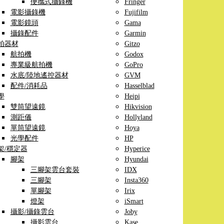
便攜式攝錄機
Fringer
電影攝錄機
Fujifilm
電影鏡頭
Gama
攝錄配件
Garmin
拍器材
Gitzo
航拍機
Godox
專業級航拍機
GoPro
水底/陸地遙控器材
GVM
配件/消耗品
Hasselblad
學
Heipi
雙筒望遠鏡
Hikvision
測距儀
Hollyland
單筒望遠鏡
Hoya
光學配件
HP
架/穩定器
Hyperice
腳架
Hyundai
三腳架雲台套裝
IDX
三腳架
Insta360
單腳架
Irix
燈架
iSmart
攝影/攝錄雲台
Joby
攝影雲台
Kase