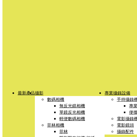
最新產品
攝影
專業攝錄設備
數碼相機
手持攝錄
無反光鏡相機
專
單鏡反光相機
便
輕便數碼相機
電影攝錄
菲林相機
電影鏡頭
菲林
攝錄配件