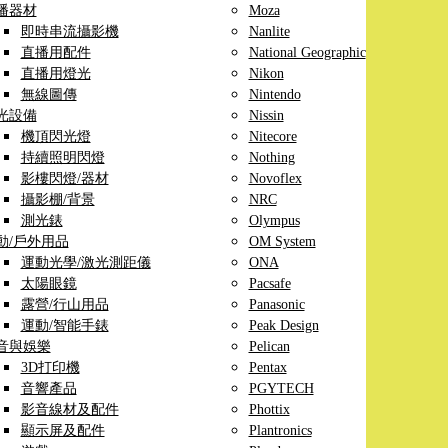
播器材
Moza
即時串流攝影機
Nanlite
直播用配件
National Geographic
直播用燈光
Nikon
無線圖傳
Nintendo
光設備
Nissin
機頂閃光燈
Nitecore
持續照明閃燈
Nothing
影樓閃燈/器材
Novoflex
攝影棚/背景
NRC
測光錶
Olympus
動/戶外用品
OM System
運動光學/激光測距儀
ONA
太陽眼鏡
Pacsafe
露營/行山用品
Panasonic
運動/智能手錶
Peak Design
音與娛樂
Pelican
3D打印機
Pentax
音響產品
PGYTECH
影音線材及配件
Phottix
顯示屏及配件
Plantronics