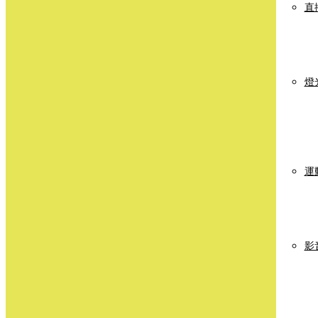
直
燈
運
影