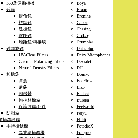
360及運動相機
Boya
鏡頭
Braun
廣角鏡
Bronine
標準鏡
Canon
遠攝鏡
Chasing
微距鏡
Crdbag
增距鏡/轉接環
Crumpler
鏡頭濾鏡
Datacolor
UV/Clear Filters
Deity Microphones
Circular Polarizing Filters
Devialet
Neutral Density Filters
DJI
相機袋
Domke
背囊
EcoFlow
肩袋
Eizo
相機帶
Enabot
拖拉相機箱
Eureka
保護裝備/配件
Feelworld
防潮箱
Feiyu
業攝錄設備
Fitbit
手持攝錄機
FotodioX
專業級攝錄機
Fotopro