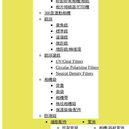
即影即有相機/相紙
相片掃瞄器/打印機
360及運動相機
鏡頭
廣角鏡
標準鏡
遠攝鏡
微距鏡
增距鏡/轉接環
鏡頭濾鏡
UV/Clear Filters
Circular Polarizing Filters
Neutral Density Filters
相機袋
背囊
肩袋
相機帶
拖拉相機箱
保護裝備/配件
防潮箱
攝影配件
電池
托架套籠
相機/器材電池