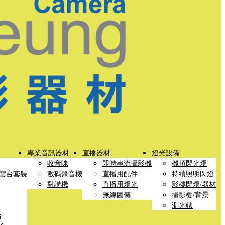
專業音訊器材
直播器材
燈光設備
收音咪
即時串流攝影機
機頂閃光燈
雲台套裝
數碼錄音機
直播用配件
持續照明閃燈
對講機
直播用燈光
影樓閃燈/器材
無線圖傳
攝影棚/背景
測光錶
台