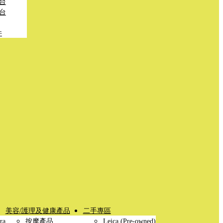
台
台
件
美容/護理及健康產品
二手專區
ra
按摩產品
Leica (Pre-owned)