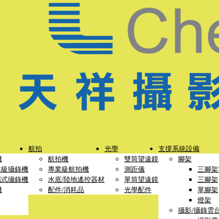
航拍
光學
支撐系統設備
機
航拍機
雙筒望遠鏡
腳架
業級攝錄機
專業級航拍機
測距儀
三腳架
攜式攝錄機
水底/陸地遙控器材
單筒望遠鏡
三腳架
機
配件/消耗品
光學配件
單腳架
燈架
攝影/攝錄雲