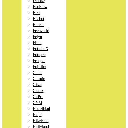
Domke
EcoFlow
Eizo
Enabot
Eureka
Feelworld
Feiyu
Fitbit
FotodioX
Fotopro
Fringer
Fujifilm
Gama
Garmin
Gitzo
Godox
GoPro
GVM
Hasselblad
Heipi
Hikvision
Hollyland