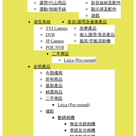
露營/行山用品
影音線材及配件
運動/智能手錶
顯示屏及配件
遊戲
保安系統
美容/護理及健康產品
TVI Camera
按摩產品
DVR
個人護理/美容產品
IP Camera
風筒/空氣清新機
POE NVR
二手專區
Leica (Pre-owned)
全部產品
今期優惠
所有商品
最新產品
精選商品
二手專區
Leica (Pre-owned)
攝影
數碼相機
無反光鏡相機
單鏡反光相機