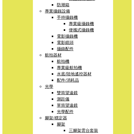
防潮箱
專業攝錄設備
手持攝錄機
專業級攝錄機
便攜式攝錄機
電影攝錄機
電影鏡頭
攝錄配件
航拍器材
航拍機
專業級航拍機
水底/陸地遙控器材
配件/消耗品
光學
雙筒望遠鏡
測距儀
單筒望遠鏡
光學配件
腳架/穩定器
腳架
三腳架雲台套裝