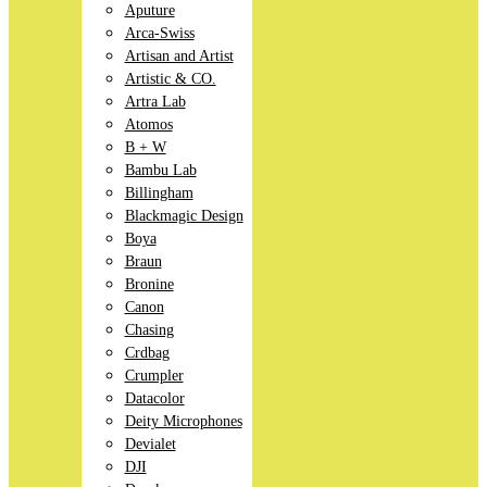
Aputure
Arca-Swiss
Artisan and Artist
Artistic & CO.
Artra Lab
Atomos
B + W
Bambu Lab
Billingham
Blackmagic Design
Boya
Braun
Bronine
Canon
Chasing
Crdbag
Crumpler
Datacolor
Deity Microphones
Devialet
DJI