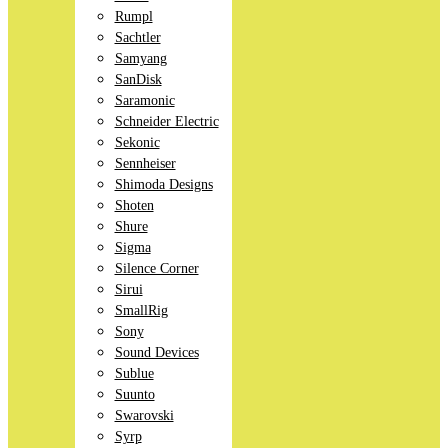
Rumpl
Sachtler
Samyang
SanDisk
Saramonic
Schneider Electric
Sekonic
Sennheiser
Shimoda Designs
Shoten
Shure
Sigma
Silence Corner
Sirui
SmallRig
Sony
Sound Devices
Sublue
Suunto
Swarovski
Syrp