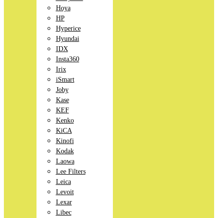
Hoya
HP
Hyperice
Hyundai
IDX
Insta360
Irix
iSmart
Joby
Kase
KEF
Kenko
KiCA
Kinofi
Kodak
Laowa
Lee Filters
Leica
Levoit
Lexar
Libec