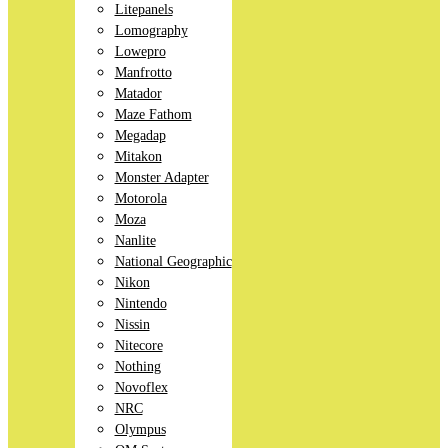
Litepanels
Lomography
Lowepro
Manfrotto
Matador
Maze Fathom
Megadap
Mitakon
Monster Adapter
Motorola
Moza
Nanlite
National Geographic
Nikon
Nintendo
Nissin
Nitecore
Nothing
Novoflex
NRC
Olympus