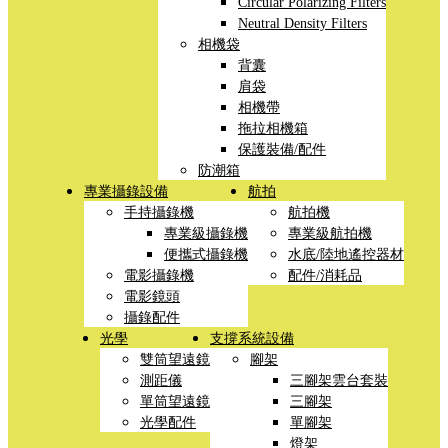
Circular Polarizing Filters
Neutral Density Filters
相機袋
背囊
肩袋
相機帶
拖拉相機箱
保護裝備/配件
防潮箱
專業攝錄設備
航拍
手持攝錄機
航拍機
專業級攝錄機
專業級航拍機
便攜式攝錄機
水底/陸地遙控器材
電影攝錄機
配件/消耗品
電影鏡頭
攝錄配件
光學
支撐系統設備
雙筒望遠鏡
腳架
測距儀
三腳架雲台套裝
單筒望遠鏡
三腳架
光學配件
單腳架
燈架