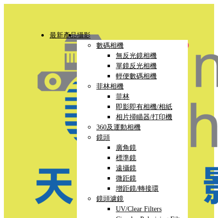
最新產品
攝影
數碼相機
無反光鏡相機
單鏡反光相機
輕便數碼相機
菲林相機
菲林
即影即有相機/相紙
相片掃瞄器/打印機
360及運動相機
鏡頭
廣角鏡
標準鏡
遠攝鏡
微距鏡
增距鏡/轉接環
鏡頭濾鏡
UV/Clear Filters