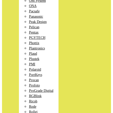
OM System
ONA
Pacsafe
Panasonic
Peak Design
Pelican
Pentax
PGYTECH
Phottix
Plantronics
Plaud
Plustek
PMI
Polaroid
PortKeys
Procan
Profoto
ProGrade Digital
RGBlink
Ricoh
Rode
Rollei