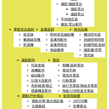
攝影/攝錄雲台
攝影雲台
攝錄雲台
手持穩定器
腳架/雲台配件
專業音訊器材
直播器材
燈光設備
收音咪
即時串流攝影機
機頂閃光燈
數碼錄音機
直播用配件
持續照明閃燈
對講機
直播用燈光
影樓閃燈/器材
無線圖傳
攝影棚/背景
測光錶
攝影配件
電池
托架套籠
相機/器材電池
相機配件
電池手柄
鏡頭配件
電池充電器
記憶卡及配件
行動電源
色彩檢測/矯正
旅行充電器/無線充電座
煙霧機及配件
拖板/USB快速充電線
運動/戶外用品
影音與娛樂
運動光學/激光測距儀
3D打印機
太陽眼鏡
音響產品