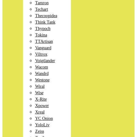
Tamron
Techart
Thecoopidea
Think Tank
Thypoch
Tokina
TTArtisan
Vanguard
Viltrox
Voigtlander
Wacom
Wandrd
Westone
Wiral
Wise
X-Rite
Xpower
Xreal
YC Onion
YoloLiv
Zeiss