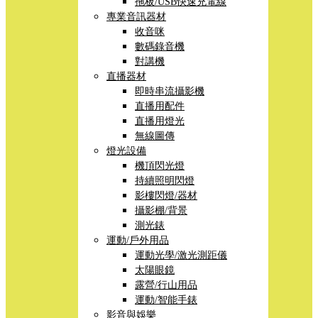
拖板/USB快速充電線
專業音訊器材
收音咪
數碼錄音機
對講機
直播器材
即時串流攝影機
直播用配件
直播用燈光
無線圖傳
燈光設備
機頂閃光燈
持續照明閃燈
影樓閃燈/器材
攝影棚/背景
測光錶
運動/戶外用品
運動光學/激光測距儀
太陽眼鏡
露營/行山用品
運動/智能手錶
影音與娛樂