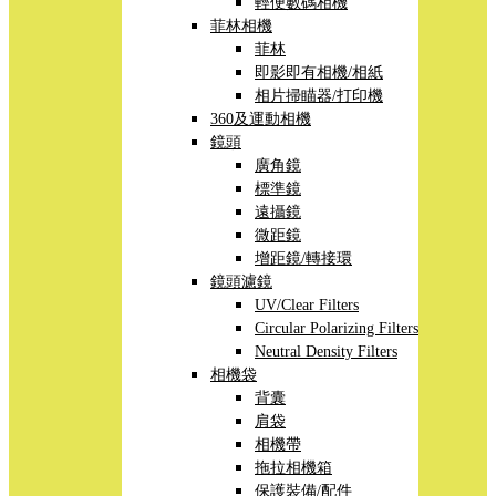
輕便數碼相機
菲林相機
菲林
即影即有相機/相紙
相片掃瞄器/打印機
360及運動相機
鏡頭
廣角鏡
標準鏡
遠攝鏡
微距鏡
增距鏡/轉接環
鏡頭濾鏡
UV/Clear Filters
Circular Polarizing Filters
Neutral Density Filters
相機袋
背囊
肩袋
相機帶
拖拉相機箱
保護裝備/配件