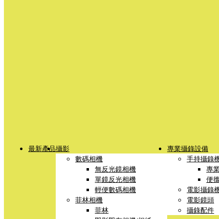
最新產品
攝影
專業攝錄設備
數碼相機
手持攝錄
無反光鏡相機
專
單鏡反光相機
便
輕便數碼相機
電影攝錄
菲林相機
電影鏡頭
菲林
攝錄配件