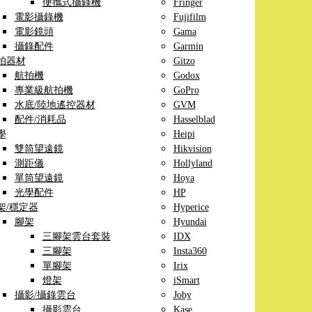
便攜式攝錄機
Fringer
電影攝錄機
Fujifilm
電影鏡頭
Gama
攝錄配件
Garmin
拍器材
Gitzo
航拍機
Godox
專業級航拍機
GoPro
水底/陸地遙控器材
GVM
配件/消耗品
Hasselblad
學
Heipi
雙筒望遠鏡
Hikvision
測距儀
Hollyland
單筒望遠鏡
Hoya
光學配件
HP
架/穩定器
Hyperice
腳架
Hyundai
三腳架雲台套裝
IDX
三腳架
Insta360
單腳架
Irix
燈架
iSmart
攝影/攝錄雲台
Joby
攝影雲台
Kase