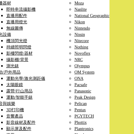
播器材
Moza
即時串流攝影機
Nanlite
直播用配件
National Geographic
直播用燈光
Nikon
無線圖傳
Nintendo
光設備
Nissin
機頂閃光燈
Nitecore
持續照明閃燈
Nothing
影樓閃燈/器材
Novoflex
攝影棚/背景
NRC
測光錶
Olympus
動/戶外用品
OM System
運動光學/激光測距儀
ONA
太陽眼鏡
Pacsafe
露營/行山用品
Panasonic
運動/智能手錶
Peak Design
音與娛樂
Pelican
3D打印機
Pentax
音響產品
PGYTECH
影音線材及配件
Phottix
顯示屏及配件
Plantronics