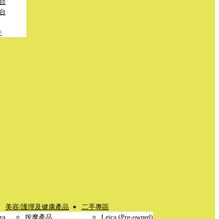
台
台
件
美容/護理及健康產品
二手專區
ra
按摩產品
Leica (Pre-owned)