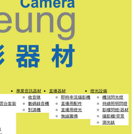
專業音訊器材
直播器材
燈光設備
收音咪
即時串流攝影機
機頂閃光燈
雲台套裝
數碼錄音機
直播用配件
持續照明閃燈
對講機
直播用燈光
影樓閃燈/器材
無線圖傳
攝影棚/背景
測光錶
台