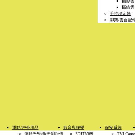
攝影雲
攝錄雲
手持穩定器
腳架/雲台配
運動/戶外用品
影音與娛樂
保安系統
運動光學/激光測距儀
3D打印機
TVI Came