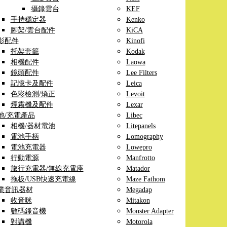
攝錄雲台
KEF
手持穩定器
Kenko
腳架/雲台配件
KiCA
影配件
Kinofi
托架套籠
Kodak
相機配件
Laowa
鏡頭配件
Lee Filters
記憶卡及配件
Leica
色彩檢測/矯正
Levoit
煙霧機及配件
Lexar
池/充電產品
Libec
相機/器材電池
Litepanels
電池手柄
Lomography
電池充電器
Lowepro
行動電源
Manfrotto
旅行充電器/無線充電座
Matador
拖板/USB快速充電線
Maze Fathom
業音訊器材
Megadap
收音咪
Mitakon
數碼錄音機
Monster Adapter
對講機
Motorola