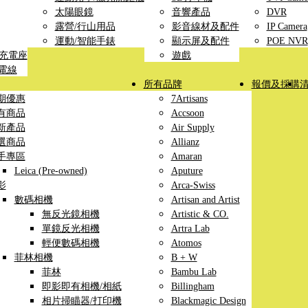
太陽眼鏡
音響產品
DVR
露營/行山用品
影音線材及配件
IP Camera
運動/智能手錶
顯示屏及配件
POE NVR
線充電座
遊戲
充電線
所有品牌
報價及採購
期優惠
7Artisans
有商品
Accsoon
新產品
Air Supply
選商品
Allianz
手專區
Amaran
Leica (Pre-owned)
Aputure
影
Arca-Swiss
數碼相機
Artisan and Artist
無反光鏡相機
Artistic & CO.
單鏡反光相機
Artra Lab
輕便數碼相機
Atomos
菲林相機
B + W
菲林
Bambu Lab
即影即有相機/相紙
Billingham
相片掃瞄器/打印機
Blackmagic Design