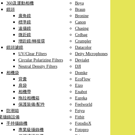
360及運動相機
Boya
鏡頭
Braun
廣角鏡
Bronine
標準鏡
Canon
遠攝鏡
Chasing
微距鏡
Crdbag
增距鏡/轉接環
Crumpler
鏡頭濾鏡
Datacolor
UV/Clear Filters
Deity Microphones
Circular Polarizing Filters
Devialet
Neutral Density Filters
DJI
相機袋
Domke
背囊
EcoFlow
肩袋
Eizo
相機帶
Enabot
拖拉相機箱
Eureka
保護裝備/配件
Feelworld
防潮箱
Feiyu
業攝錄設備
Fitbit
手持攝錄機
FotodioX
專業級攝錄機
Fotopro