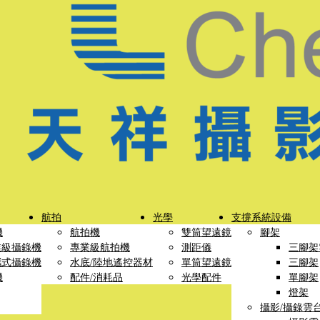
航拍
光學
支撐系統設備
機
航拍機
雙筒望遠鏡
腳架
業級攝錄機
專業級航拍機
測距儀
三腳架
攜式攝錄機
水底/陸地遙控器材
單筒望遠鏡
三腳架
機
配件/消耗品
光學配件
單腳架
燈架
攝影/攝錄雲