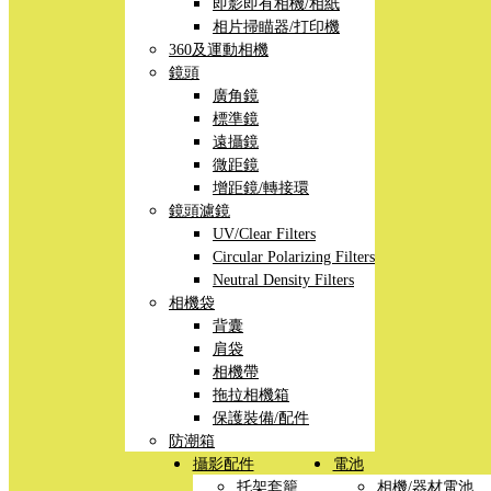
即影即有相機/相紙
相片掃瞄器/打印機
360及運動相機
鏡頭
廣角鏡
標準鏡
遠攝鏡
微距鏡
增距鏡/轉接環
鏡頭濾鏡
UV/Clear Filters
Circular Polarizing Filters
Neutral Density Filters
相機袋
背囊
肩袋
相機帶
拖拉相機箱
保護裝備/配件
防潮箱
攝影配件
電池
托架套籠
相機/器材電池