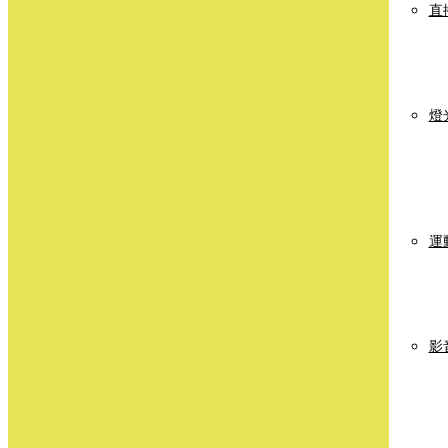
直
燈
運
影