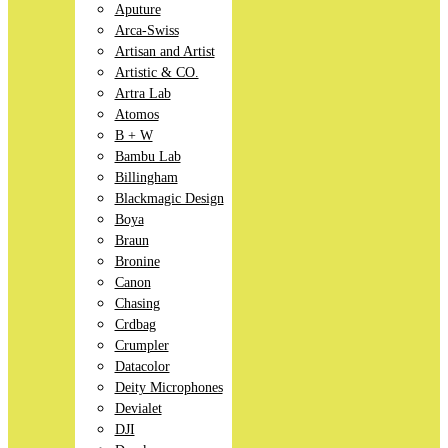
Aputure
Arca-Swiss
Artisan and Artist
Artistic & CO.
Artra Lab
Atomos
B + W
Bambu Lab
Billingham
Blackmagic Design
Boya
Braun
Bronine
Canon
Chasing
Crdbag
Crumpler
Datacolor
Deity Microphones
Devialet
DJI