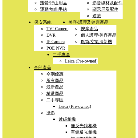
露營/行山用品
影音線材及配件
運動/智能手錶
顯示屏及配件
遊戲
保安系統
美容/護理及健康產品
TVI Camera
按摩產品
DVR
個人護理/美容產品
IP Camera
風筒/空氣清新機
POE NVR
二手專區
Leica (Pre-owned)
全部產品
今期優惠
所有商品
最新產品
精選商品
二手專區
Leica (Pre-owned)
攝影
數碼相機
無反光鏡相機
單鏡反光相機