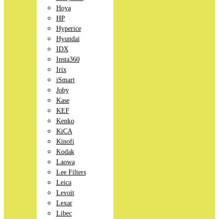
Hoya
HP
Hyperice
Hyundai
IDX
Insta360
Irix
iSmart
Joby
Kase
KEF
Kenko
KiCA
Kinofi
Kodak
Laowa
Lee Filters
Leica
Levoit
Lexar
Libec