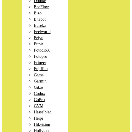
Domke
EcoFlow
Eizo
Enabot
Eureka
Feelworld
Feiyu
Fitbit
FotodioX
Fotopro
Fringer
Fujifilm
Gama
Garmin
Gitzo
Godox
GoPro
GVM
Hasselblad
Heipi
Hikvision
Hollyland