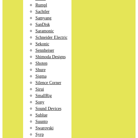
Rumpl
Sachtler
Samyang
SanDisk
Saramonic
Schneider Electric
Sekonic
Sennheiser
Shimoda Designs
Shoten
Shure
Sigma
Silence Corner
Sirui
SmallRig
Sony
Sound Devices
Sublue
Suunto
Swarovski
Syrp