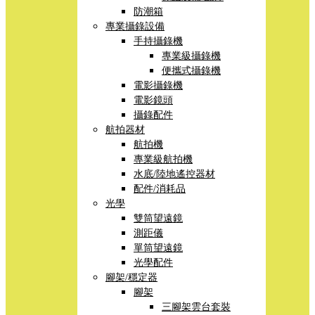
防潮箱
專業攝錄設備
手持攝錄機
專業級攝錄機
便攜式攝錄機
電影攝錄機
電影鏡頭
攝錄配件
航拍器材
航拍機
專業級航拍機
水底/陸地遙控器材
配件/消耗品
光學
雙筒望遠鏡
測距儀
單筒望遠鏡
光學配件
腳架/穩定器
腳架
三腳架雲台套裝