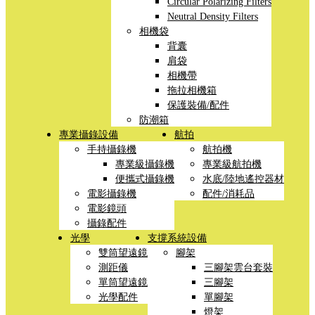
Circular Polarizing Filters
Neutral Density Filters
相機袋
背囊
肩袋
相機帶
拖拉相機箱
保護裝備/配件
防潮箱
專業攝錄設備
航拍
手持攝錄機
航拍機
專業級攝錄機
專業級航拍機
便攜式攝錄機
水底/陸地遙控器材
電影攝錄機
配件/消耗品
電影鏡頭
攝錄配件
光學
支撐系統設備
雙筒望遠鏡
腳架
測距儀
三腳架雲台套裝
單筒望遠鏡
三腳架
光學配件
單腳架
燈架