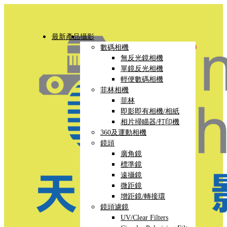
最新產品
攝影
數碼相機
無反光鏡相機
單鏡反光相機
輕便數碼相機
菲林相機
菲林
即影即有相機/相紙
相片掃瞄器/打印機
360及運動相機
鏡頭
廣角鏡
標準鏡
遠攝鏡
微距鏡
增距鏡/轉接環
鏡頭濾鏡
UV/Clear Filters