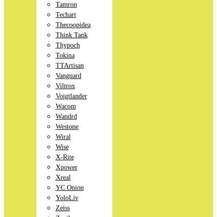
Tamron
Techart
Thecoopidea
Think Tank
Thypoch
Tokina
TTArtisan
Vanguard
Viltrox
Voigtlander
Wacom
Wandrd
Westone
Wiral
Wise
X-Rite
Xpower
Xreal
YC Onion
YoloLiv
Zeiss