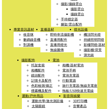
攝影/攝錄雲台
攝影雲台
攝錄雲台
手持穩定器
腳架/雲台配件
專業音訊器材
直播器材
燈光設備
收音咪
即時串流攝影機
機頂閃光燈
數碼錄音機
直播用配件
持續照明閃燈
對講機
直播用燈光
影樓閃燈/器材
無線圖傳
攝影棚/背景
測光錶
攝影配件
電池
托架套籠
相機/器材電池
相機配件
電池手柄
鏡頭配件
電池充電器
記憶卡及配件
行動電源
色彩檢測/矯正
旅行充電器/無線充電座
煙霧機及配件
拖板/USB快速充電線
運動/戶外用品
影音與娛樂
運動光學/激光測距儀
3D打印機
太陽眼鏡
音響產品