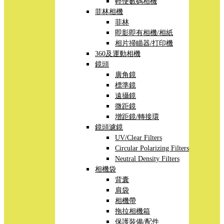
輕便數碼相機
菲林相機
菲林
即影即有相機/相紙
相片掃瞄器/打印機
360及運動相機
鏡頭
廣角鏡
標準鏡
遠攝鏡
微距鏡
增距鏡/轉接環
鏡頭濾鏡
UV/Clear Filters
Circular Polarizing Filters
Neutral Density Filters
相機袋
背囊
肩袋
相機帶
拖拉相機箱
保護裝備/配件