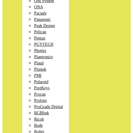
OM System
ONA
Pacsafe
Panasonic
Peak Design
Pelican
Pentax
PGYTECH
Phottix
Plantronics
Plaud
Plustek
PMI
Polaroid
PortKeys
Procan
Profoto
ProGrade Digital
RGBlink
Ricoh
Rode
Rollei