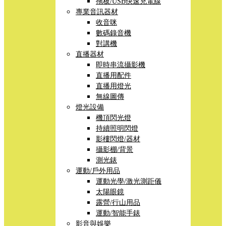
拖板/USB快速充電線
專業音訊器材
收音咪
數碼錄音機
對講機
直播器材
即時串流攝影機
直播用配件
直播用燈光
無線圖傳
燈光設備
機頂閃光燈
持續照明閃燈
影樓閃燈/器材
攝影棚/背景
測光錶
運動/戶外用品
運動光學/激光測距儀
太陽眼鏡
露營/行山用品
運動/智能手錶
影音與娛樂