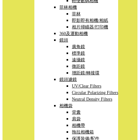
輕便數碼相機
菲林相機
菲林
即影即有相機/相紙
相片掃瞄器/打印機
360及運動相機
鏡頭
廣角鏡
標準鏡
遠攝鏡
微距鏡
增距鏡/轉接環
鏡頭濾鏡
UV/Clear Filters
Circular Polarizing Filters
Neutral Density Filters
相機袋
背囊
肩袋
相機帶
拖拉相機箱
保護裝備/配件