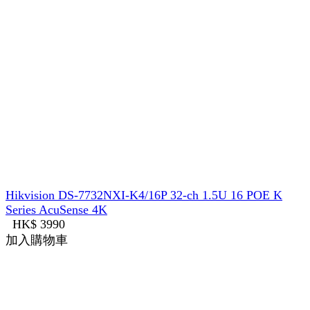
Hikvision DS-7732NXI-K4/16P 32-ch 1.5U 16 POE K
Series AcuSense 4K
HK$ 3990
加入購物車