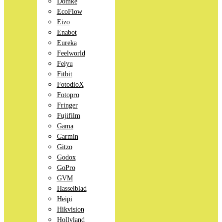
Domke
EcoFlow
Eizo
Enabot
Eureka
Feelworld
Feiyu
Fitbit
FotodioX
Fotopro
Fringer
Fujifilm
Gama
Garmin
Gitzo
Godox
GoPro
GVM
Hasselblad
Heipi
Hikvision
Hollyland