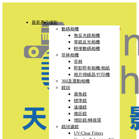
最新產品
攝影
數碼相機
無反光鏡相機
單鏡反光相機
輕便數碼相機
菲林相機
菲林
即影即有相機/相紙
相片掃瞄器/打印機
360及運動相機
鏡頭
廣角鏡
標準鏡
遠攝鏡
微距鏡
增距鏡/轉接環
鏡頭濾鏡
UV/Clear Filters