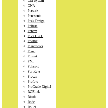
OM System
ONA
Pacsafe
Panasonic
Peak Design
Pelican
Pentax
PGYTECH
Phottix
Plantronics
Plaud
Plustek
PMI
Polaroid
PortKeys
Procan
Profoto
ProGrade Digital
RGBlink
Ricoh
Rode
Rollei