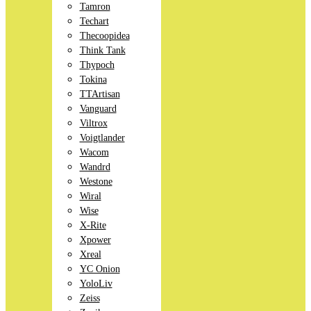
Tamron
Techart
Thecoopidea
Think Tank
Thypoch
Tokina
TTArtisan
Vanguard
Viltrox
Voigtlander
Wacom
Wandrd
Westone
Wiral
Wise
X-Rite
Xpower
Xreal
YC Onion
YoloLiv
Zeiss