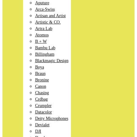
Aputure
Arca-Swiss
Artisan and Artist
Artistic & CO.
Artra Lab
Atomos
B + W
Bambu Lab
Billingham
Blackmagic Design
Boya
Braun
Bronine
Canon
Chasing
Crdbag
Crumpler
Datacolor
Deity Microphones
Devialet
DJI