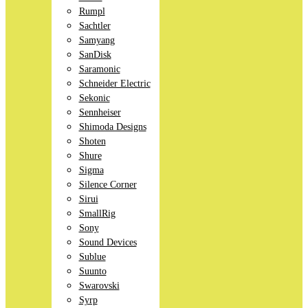
Rumpl
Sachtler
Samyang
SanDisk
Saramonic
Schneider Electric
Sekonic
Sennheiser
Shimoda Designs
Shoten
Shure
Sigma
Silence Corner
Sirui
SmallRig
Sony
Sound Devices
Sublue
Suunto
Swarovski
Syrp