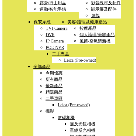
露營/行山用品
影音線材及配件
運動/智能手錶
顯示屏及配件
遊戲
保安系統
美容/護理及健康產品
TVI Camera
按摩產品
DVR
個人護理/美容產品
IP Camera
風筒/空氣清新機
POE NVR
二手專區
Leica (Pre-owned)
全部產品
今期優惠
所有商品
最新產品
精選商品
二手專區
Leica (Pre-owned)
攝影
數碼相機
無反光鏡相機
單鏡反光相機