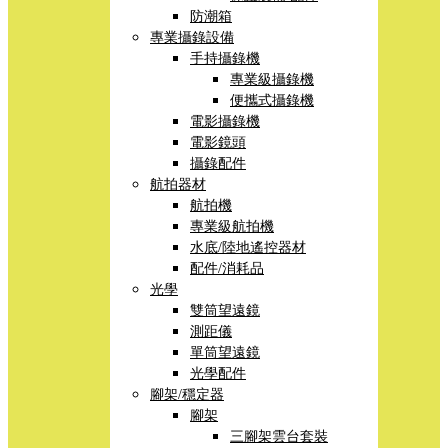
防潮箱
專業攝錄設備
手持攝錄機
專業級攝錄機
便攜式攝錄機
電影攝錄機
電影鏡頭
攝錄配件
航拍器材
航拍機
專業級航拍機
水底/陸地遙控器材
配件/消耗品
光學
雙筒望遠鏡
測距儀
單筒望遠鏡
光學配件
腳架/穩定器
腳架
三腳架雲台套裝