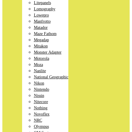
Litepanels
Lomography
Lowepro
Manfrotto
Matador
Maze Fathom
Megadap
Mitakon
Monster Adapter
Motorola
Moza
Nanlite
National Geographic
Nikon
Nintendo
Nissin
Nitecore
Nothing
Novoflex
NRC
Olympus