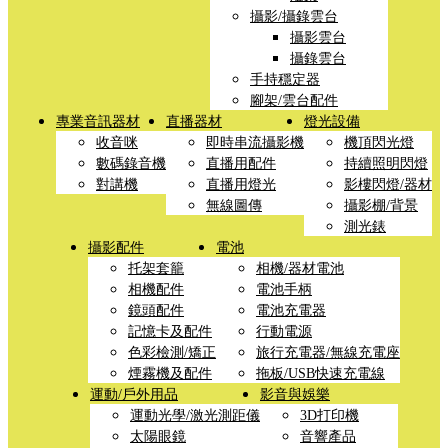
攝影/攝錄雲台
攝影雲台
攝錄雲台
手持穩定器
腳架/雲台配件
專業音訊器材
直播器材
燈光設備
收音咪
即時串流攝影機
機頂閃光燈
數碼錄音機
直播用配件
持續照明閃燈
對講機
直播用燈光
影樓閃燈/器材
無線圖傳
攝影棚/背景
測光錶
攝影配件
電池
托架套籠
相機/器材電池
相機配件
電池手柄
鏡頭配件
電池充電器
記憶卡及配件
行動電源
色彩檢測/矯正
旅行充電器/無線充電座
煙霧機及配件
拖板/USB快速充電線
運動/戶外用品
影音與娛樂
運動光學/激光測距儀
3D打印機
太陽眼鏡
音響產品