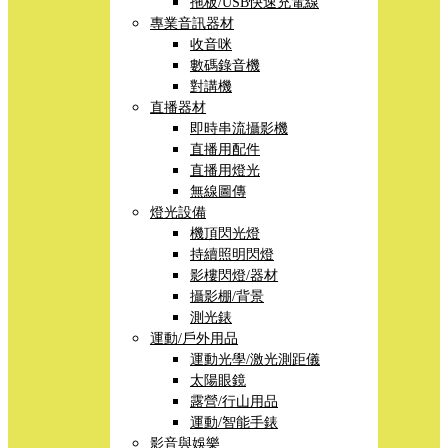
拖板/USB快速充電線
專業音訊器材
收音咪
數碼錄音機
對講機
直播器材
即時串流攝影機
直播用配件
直播用燈光
無線圖傳
燈光設備
機頂閃光燈
持續照明閃燈
影樓閃燈/器材
攝影棚/背景
測光錶
運動/戶外用品
運動光學/激光測距儀
太陽眼鏡
露營/行山用品
運動/智能手錶
影音與娛樂