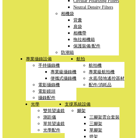
Circular Polarizing Filters
Neutral Density Filters
相機袋
背囊
肩袋
相機帶
拖拉相機箱
保護裝備/配件
防潮箱
專業攝錄設備
航拍
手持攝錄機
航拍機
專業級攝錄機
專業級航拍機
便攜式攝錄機
水底/陸地遙控器材
電影攝錄機
配件/消耗品
電影鏡頭
攝錄配件
光學
支撐系統設備
雙筒望遠鏡
腳架
測距儀
三腳架雲台套裝
單筒望遠鏡
三腳架
光學配件
單腳架
燈架