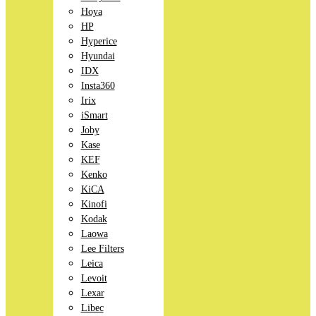
Hoya
HP
Hyperice
Hyundai
IDX
Insta360
Irix
iSmart
Joby
Kase
KEF
Kenko
KiCA
Kinofi
Kodak
Laowa
Lee Filters
Leica
Levoit
Lexar
Libec