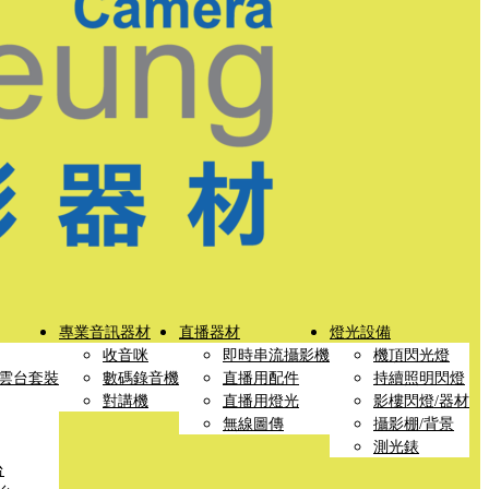
專業音訊器材
直播器材
燈光設備
收音咪
即時串流攝影機
機頂閃光燈
雲台套裝
數碼錄音機
直播用配件
持續照明閃燈
對講機
直播用燈光
影樓閃燈/器材
無線圖傳
攝影棚/背景
測光錶
台