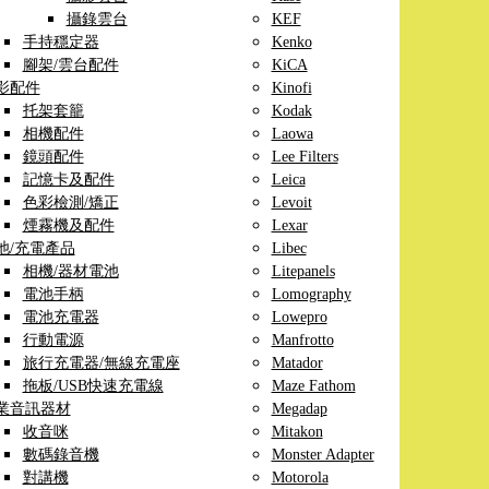
攝錄雲台
KEF
手持穩定器
Kenko
腳架/雲台配件
KiCA
影配件
Kinofi
托架套籠
Kodak
相機配件
Laowa
鏡頭配件
Lee Filters
記憶卡及配件
Leica
色彩檢測/矯正
Levoit
煙霧機及配件
Lexar
池/充電產品
Libec
相機/器材電池
Litepanels
電池手柄
Lomography
電池充電器
Lowepro
行動電源
Manfrotto
旅行充電器/無線充電座
Matador
拖板/USB快速充電線
Maze Fathom
業音訊器材
Megadap
收音咪
Mitakon
數碼錄音機
Monster Adapter
對講機
Motorola