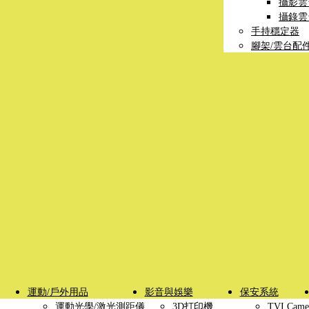
攝影雲
攝錄雲
手持穩定器
腳架/雲台配
運動/戶外用品
影音與娛樂
保安系統
運動光學/激光測距儀
3D打印機
TVI Came