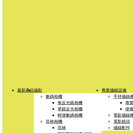
最新產品
攝影
專業攝錄設備
數碼相機
手持攝錄
無反光鏡相機
專
單鏡反光相機
便
輕便數碼相機
電影攝錄
菲林相機
電影鏡頭
菲林
攝錄配件