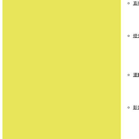
直
燈
運
影