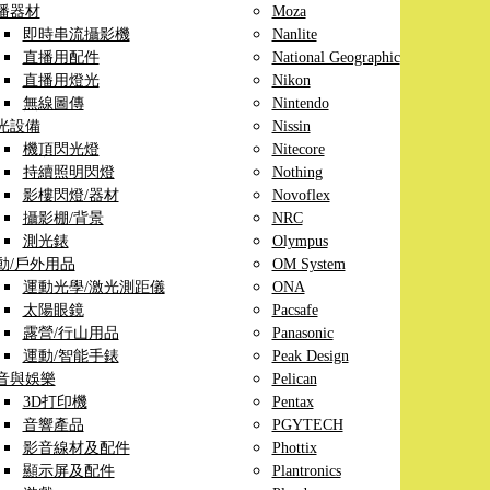
播器材
Moza
即時串流攝影機
Nanlite
直播用配件
National Geographic
直播用燈光
Nikon
無線圖傳
Nintendo
光設備
Nissin
機頂閃光燈
Nitecore
持續照明閃燈
Nothing
影樓閃燈/器材
Novoflex
攝影棚/背景
NRC
測光錶
Olympus
動/戶外用品
OM System
運動光學/激光測距儀
ONA
太陽眼鏡
Pacsafe
露營/行山用品
Panasonic
運動/智能手錶
Peak Design
音與娛樂
Pelican
3D打印機
Pentax
音響產品
PGYTECH
影音線材及配件
Phottix
顯示屏及配件
Plantronics