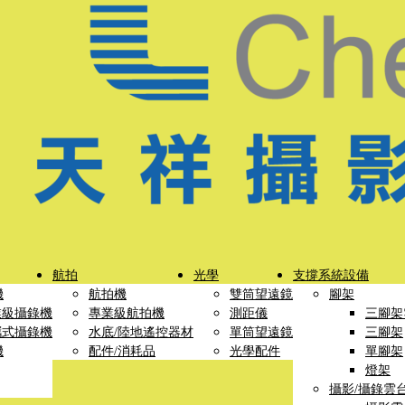
航拍
光學
支撐系統設備
機
航拍機
雙筒望遠鏡
腳架
業級攝錄機
專業級航拍機
測距儀
三腳架
攜式攝錄機
水底/陸地遙控器材
單筒望遠鏡
三腳架
機
配件/消耗品
光學配件
單腳架
燈架
攝影/攝錄雲