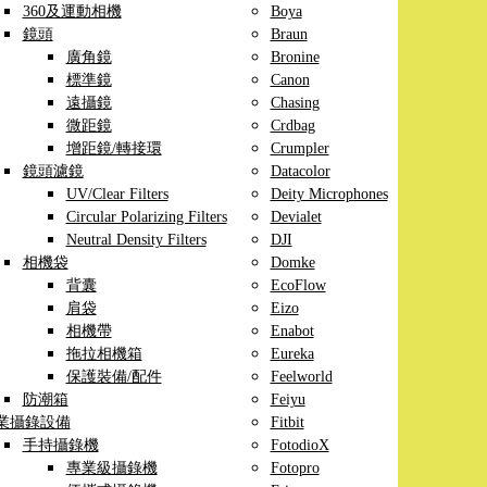
360及運動相機
Boya
鏡頭
Braun
廣角鏡
Bronine
標準鏡
Canon
遠攝鏡
Chasing
微距鏡
Crdbag
增距鏡/轉接環
Crumpler
鏡頭濾鏡
Datacolor
UV/Clear Filters
Deity Microphones
Circular Polarizing Filters
Devialet
Neutral Density Filters
DJI
相機袋
Domke
背囊
EcoFlow
肩袋
Eizo
相機帶
Enabot
拖拉相機箱
Eureka
保護裝備/配件
Feelworld
防潮箱
Feiyu
業攝錄設備
Fitbit
手持攝錄機
FotodioX
專業級攝錄機
Fotopro