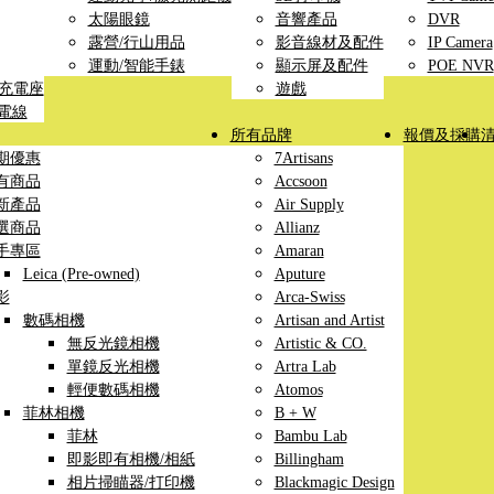
太陽眼鏡
音響產品
DVR
露營/行山用品
影音線材及配件
IP Camera
運動/智能手錶
顯示屏及配件
POE NVR
線充電座
遊戲
充電線
所有品牌
報價及採購
期優惠
7Artisans
有商品
Accsoon
新產品
Air Supply
選商品
Allianz
手專區
Amaran
Leica (Pre-owned)
Aputure
影
Arca-Swiss
數碼相機
Artisan and Artist
無反光鏡相機
Artistic & CO.
單鏡反光相機
Artra Lab
輕便數碼相機
Atomos
菲林相機
B + W
菲林
Bambu Lab
即影即有相機/相紙
Billingham
相片掃瞄器/打印機
Blackmagic Design