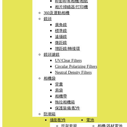
即影即有相機/相紙
相片掃瞄器/打印機
360及運動相機
鏡頭
廣角鏡
標準鏡
遠攝鏡
微距鏡
增距鏡/轉接環
鏡頭濾鏡
UV/Clear Filters
Circular Polarizing Filters
Neutral Density Filters
相機袋
背囊
肩袋
相機帶
拖拉相機箱
保護裝備/配件
防潮箱
攝影配件
電池
托架套籠
相機/器材電池