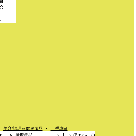
台
台
件
美容/護理及健康產品
二手專區
ra
按摩產品
Leica (Pre-owned)