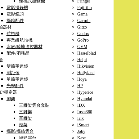
便攜式攝錄機
Fringer
電影攝錄機
Fujifilm
電影鏡頭
Gama
攝錄配件
Garmin
拍器材
Gitzo
航拍機
Godox
專業級航拍機
GoPro
水底/陸地遙控器材
GVM
配件/消耗品
Hasselblad
學
Heipi
雙筒望遠鏡
Hikvision
測距儀
Hollyland
單筒望遠鏡
Hoya
光學配件
HP
架/穩定器
Hyperice
腳架
Hyundai
三腳架雲台套裝
IDX
三腳架
Insta360
單腳架
Irix
燈架
iSmart
攝影/攝錄雲台
Joby
攝影雲台
Kase