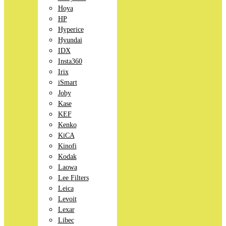
Hoya
HP
Hyperice
Hyundai
IDX
Insta360
Irix
iSmart
Joby
Kase
KEF
Kenko
KiCA
Kinofi
Kodak
Laowa
Lee Filters
Leica
Levoit
Lexar
Libec