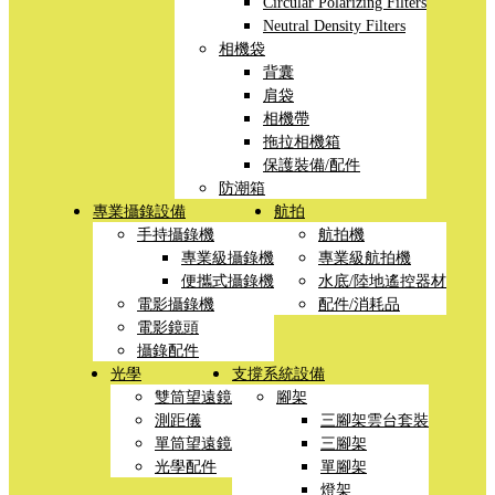
Circular Polarizing Filters
Neutral Density Filters
相機袋
背囊
肩袋
相機帶
拖拉相機箱
保護裝備/配件
防潮箱
專業攝錄設備
航拍
手持攝錄機
航拍機
專業級攝錄機
專業級航拍機
便攜式攝錄機
水底/陸地遙控器材
電影攝錄機
配件/消耗品
電影鏡頭
攝錄配件
光學
支撐系統設備
雙筒望遠鏡
腳架
測距儀
三腳架雲台套裝
單筒望遠鏡
三腳架
光學配件
單腳架
燈架