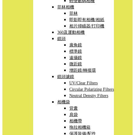
輕便數碼相機
菲林相機
菲林
即影即有相機/相紙
相片掃瞄器/打印機
360及運動相機
鏡頭
廣角鏡
標準鏡
遠攝鏡
微距鏡
增距鏡/轉接環
鏡頭濾鏡
UV/Clear Filters
Circular Polarizing Filters
Neutral Density Filters
相機袋
背囊
肩袋
相機帶
拖拉相機箱
保護裝備/配件