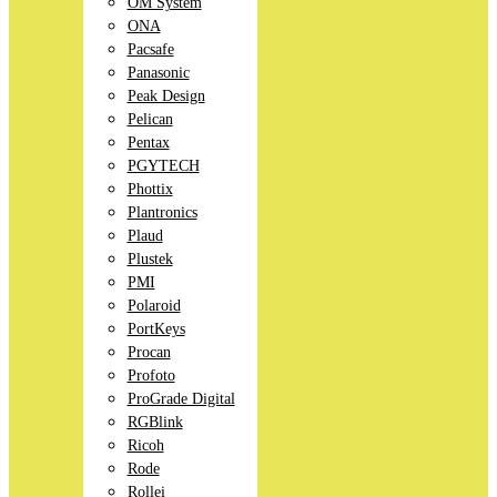
OM System
ONA
Pacsafe
Panasonic
Peak Design
Pelican
Pentax
PGYTECH
Phottix
Plantronics
Plaud
Plustek
PMI
Polaroid
PortKeys
Procan
Profoto
ProGrade Digital
RGBlink
Ricoh
Rode
Rollei