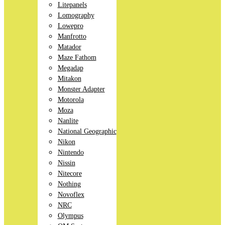
Litepanels
Lomography
Lowepro
Manfrotto
Matador
Maze Fathom
Megadap
Mitakon
Monster Adapter
Motorola
Moza
Nanlite
National Geographic
Nikon
Nintendo
Nissin
Nitecore
Nothing
Novoflex
NRC
Olympus