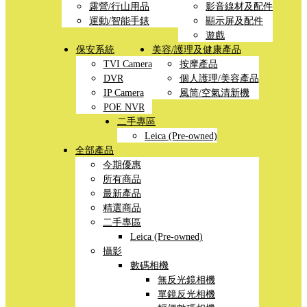
露營/行山用品
影音線材及配件
運動/智能手錶
顯示屏及配件
遊戲
保安系統
美容/護理及健康產品
TVI Camera
按摩產品
DVR
個人護理/美容產品
IP Camera
風筒/空氣清新機
POE NVR
二手專區
Leica (Pre-owned)
全部產品
今期優惠
所有商品
最新產品
精選商品
二手專區
Leica (Pre-owned)
攝影
數碼相機
無反光鏡相機
單鏡反光相機