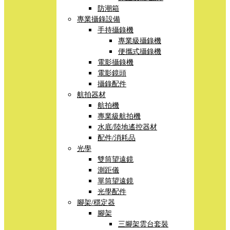
防潮箱
專業攝錄設備
手持攝錄機
專業級攝錄機
便攜式攝錄機
電影攝錄機
電影鏡頭
攝錄配件
航拍器材
航拍機
專業級航拍機
水底/陸地遙控器材
配件/消耗品
光學
雙筒望遠鏡
測距儀
單筒望遠鏡
光學配件
腳架/穩定器
腳架
三腳架雲台套裝