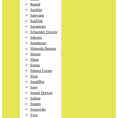
Rumpl
Sachtler
Samyang
SanDisk
Saramonic
Schneider Electric
Sekonic
Sennheiser
Shimoda Designs
Shoten
Shure
Sigma
Silence Corner
Sirui
SmallRig
Sony
Sound Devices
Sublue
Suunto
Swarovski
Syrp