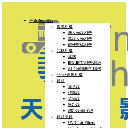
最新產品
攝影
數碼相機
無反光鏡相機
單鏡反光相機
輕便數碼相機
菲林相機
菲林
即影即有相機/相紙
相片掃瞄器/打印機
360及運動相機
鏡頭
廣角鏡
標準鏡
遠攝鏡
微距鏡
增距鏡/轉接環
鏡頭濾鏡
UV/Clear Filters