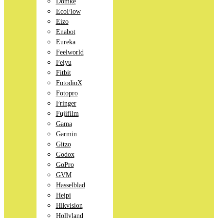
Domke
EcoFlow
Eizo
Enabot
Eureka
Feelworld
Feiyu
Fitbit
FotodioX
Fotopro
Fringer
Fujifilm
Gama
Garmin
Gitzo
Godox
GoPro
GVM
Hasselblad
Heipi
Hikvision
Hollyland