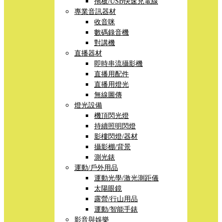
拖板/USB快速充電線
專業音訊器材
收音咪
數碼錄音機
對講機
直播器材
即時串流攝影機
直播用配件
直播用燈光
無線圖傳
燈光設備
機頂閃光燈
持續照明閃燈
影樓閃燈/器材
攝影棚/背景
測光錶
運動/戶外用品
運動光學/激光測距儀
太陽眼鏡
露營/行山用品
運動/智能手錶
影音與娛樂