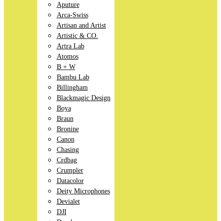
Aputure
Arca-Swiss
Artisan and Artist
Artistic & CO.
Artra Lab
Atomos
B + W
Bambu Lab
Billingham
Blackmagic Design
Boya
Braun
Bronine
Canon
Chasing
Crdbag
Crumpler
Datacolor
Deity Microphones
Devialet
DJI