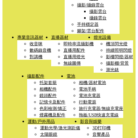
攝影/攝錄雲台
攝影雲台
攝錄雲台
手持穩定器
腳架/雲台配件
專業音訊器材
直播器材
燈光設備
收音咪
即時串流攝影機
機頂閃光燈
數碼錄音機
直播用配件
持續照明閃燈
對講機
直播用燈光
影樓閃燈/器材
無線圖傳
攝影棚/背景
測光錶
攝影配件
電池
托架套籠
相機/器材電池
相機配件
電池手柄
鏡頭配件
電池充電器
記憶卡及配件
行動電源
色彩檢測/矯正
旅行充電器/無線充電座
煙霧機及配件
拖板/USB快速充電線
運動/戶外用品
影音與娛樂
運動光學/激光測距儀
3D打印機
太陽眼鏡
音響產品