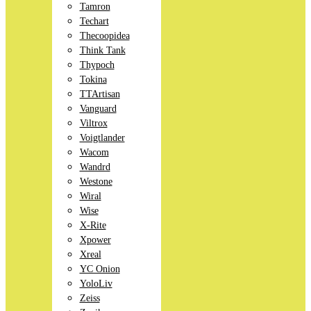
Tamron
Techart
Thecoopidea
Think Tank
Thypoch
Tokina
TTArtisan
Vanguard
Viltrox
Voigtlander
Wacom
Wandrd
Westone
Wiral
Wise
X-Rite
Xpower
Xreal
YC Onion
YoloLiv
Zeiss