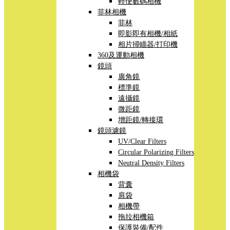
輕便數碼相機
菲林相機
菲林
即影即有相機/相紙
相片掃瞄器/打印機
360及運動相機
鏡頭
廣角鏡
標準鏡
遠攝鏡
微距鏡
增距鏡/轉接環
鏡頭濾鏡
UV/Clear Filters
Circular Polarizing Filters
Neutral Density Filters
相機袋
背囊
肩袋
相機帶
拖拉相機箱
保護裝備/配件