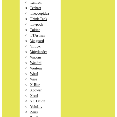
Tamron
Techart
Thecoopidea
Think Tank
Thypoch
Tokina
TTArtisan
Vanguard
Viltrox
Voigtlander
Wacom
Wandrd
Westone
Wiral
Wise
X-Rite
Xpower
Xreal
YC Onion
YoloLiv
Zeiss