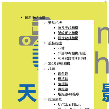
×
最新產品
攝影
數碼相機
無反光鏡相機
單鏡反光相機
輕便數碼相機
菲林相機
菲林
即影即有相機/相紙
相片掃瞄器/打印機
360及運動相機
鏡頭
廣角鏡
標準鏡
遠攝鏡
微距鏡
增距鏡/轉接環
鏡頭濾鏡
UV/Clear Filters