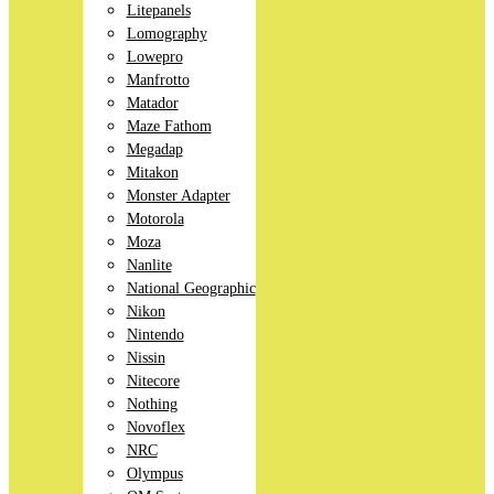
Litepanels
Lomography
Lowepro
Manfrotto
Matador
Maze Fathom
Megadap
Mitakon
Monster Adapter
Motorola
Moza
Nanlite
National Geographic
Nikon
Nintendo
Nissin
Nitecore
Nothing
Novoflex
NRC
Olympus