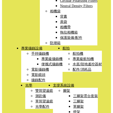
Circular Polarizing Filters
Neutral Density Filters
相機袋
背囊
肩袋
相機帶
拖拉相機箱
保護裝備/配件
防潮箱
專業攝錄設備
航拍
手持攝錄機
航拍機
專業級攝錄機
專業級航拍機
便攜式攝錄機
水底/陸地遙控器材
電影攝錄機
配件/消耗品
電影鏡頭
攝錄配件
光學
支撐系統設備
雙筒望遠鏡
腳架
測距儀
三腳架雲台套裝
單筒望遠鏡
三腳架
光學配件
單腳架
燈架