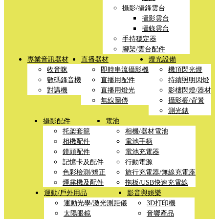
攝影/攝錄雲台
攝影雲台
攝錄雲台
手持穩定器
腳架/雲台配件
專業音訊器材
直播器材
燈光設備
收音咪
即時串流攝影機
機頂閃光燈
數碼錄音機
直播用配件
持續照明閃燈
對講機
直播用燈光
影樓閃燈/器材
無線圖傳
攝影棚/背景
測光錶
攝影配件
電池
托架套籠
相機/器材電池
相機配件
電池手柄
鏡頭配件
電池充電器
記憶卡及配件
行動電源
色彩檢測/矯正
旅行充電器/無線充電座
煙霧機及配件
拖板/USB快速充電線
運動/戶外用品
影音與娛樂
運動光學/激光測距儀
3D打印機
太陽眼鏡
音響產品