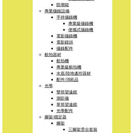
防潮箱
專業攝錄設備
手持攝錄機
專業級攝錄機
便攜式攝錄機
電影攝錄機
電影鏡頭
攝錄配件
航拍器材
航拍機
專業級航拍機
水底/陸地遙控器材
配件/消耗品
光學
雙筒望遠鏡
測距儀
單筒望遠鏡
光學配件
腳架/穩定器
腳架
三腳架雲台套裝