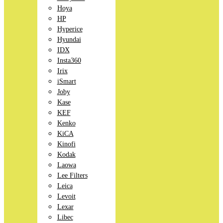
Hoya
HP
Hyperice
Hyundai
IDX
Insta360
Irix
iSmart
Joby
Kase
KEF
Kenko
KiCA
Kinofi
Kodak
Laowa
Lee Filters
Leica
Levoit
Lexar
Libec