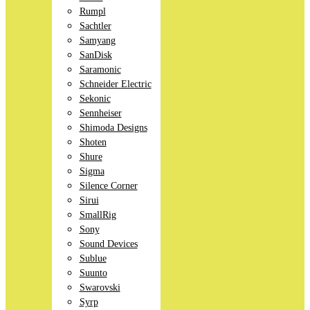
Rumpl
Sachtler
Samyang
SanDisk
Saramonic
Schneider Electric
Sekonic
Sennheiser
Shimoda Designs
Shoten
Shure
Sigma
Silence Corner
Sirui
SmallRig
Sony
Sound Devices
Sublue
Suunto
Swarovski
Syrp