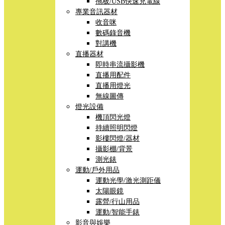
拖板/USB快速充電線
專業音訊器材
收音咪
數碼錄音機
對講機
直播器材
即時串流攝影機
直播用配件
直播用燈光
無線圖傳
燈光設備
機頂閃光燈
持續照明閃燈
影樓閃燈/器材
攝影棚/背景
測光錶
運動/戶外用品
運動光學/激光測距儀
太陽眼鏡
露營/行山用品
運動/智能手錶
影音與娛樂