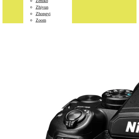
Zeniko
Zhiyun
Zhongyi
Zoom