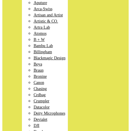
Aputure
Arca-Swiss
Artisan and Artist
Artistic & CO.
Artra Lab
Atomos
B + W
Bambu Lab
Billingham
Blackmagic Design
Boya
Braun
Bronine
Canon
Chasing
Crdbag
Crumpler
Datacolor
Deity Microphones
Devialet
DJI