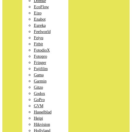
Domke
EcoFlow
Eizo
Enabot
Eureka
Feelworld
Feiyu
Fitbit
FotodioX
Fotopro
Fringer
Fujifilm
Gama
Garmin
Gitzo
Godox
GoPro
GVM
Hasselblad
Heipi
Hikvision
Hollyland