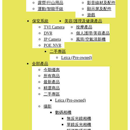
露營/行山用品
影音線材及配件
運動/智能手錶
顯示屏及配件
遊戲
保安系統
美容/護理及健康產品
TVI Camera
按摩產品
DVR
個人護理/美容產品
IP Camera
風筒/空氣清新機
POE NVR
二手專區
Leica (Pre-owned)
全部產品
今期優惠
所有商品
最新產品
精選商品
二手專區
Leica (Pre-owned)
攝影
數碼相機
無反光鏡相機
單鏡反光相機