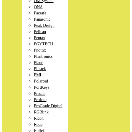
OM System
ONA
Pacsafe
Panasonic
Peak Design
Pelican
Pentax
PGYTECH
Phottix
Plantronics
Plaud
Plustek
PMI
Polaroid
PortKeys
Procan
Profoto
ProGrade Digital
RGBlink
Ricoh
Rode
Rollei