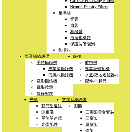
Circular Polarizing Filters
Neutral Density Filters
相機袋
背囊
肩袋
相機帶
拖拉相機箱
保護裝備/配件
防潮箱
專業攝錄設備
航拍
手持攝錄機
航拍機
專業級攝錄機
專業級航拍機
便攜式攝錄機
水底/陸地遙控器材
電影攝錄機
配件/消耗品
電影鏡頭
攝錄配件
光學
支撐系統設備
雙筒望遠鏡
腳架
測距儀
三腳架雲台套裝
單筒望遠鏡
三腳架
光學配件
單腳架
燈架