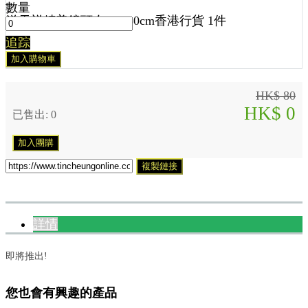
數量
送
天祥精美鏡頭布 30x30cm香港行貨 1
件
追踪
加入購物車
HK$ 80
HK$ 0
已售出: 0
加入團購
複製鏈接
詳情
即將推出!
您也會有興趣的產品