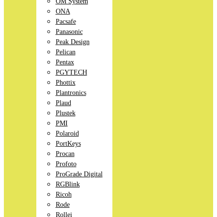
OM System
ONA
Pacsafe
Panasonic
Peak Design
Pelican
Pentax
PGYTECH
Phottix
Plantronics
Plaud
Plustek
PMI
Polaroid
PortKeys
Procan
Profoto
ProGrade Digital
RGBlink
Ricoh
Rode
Rollei