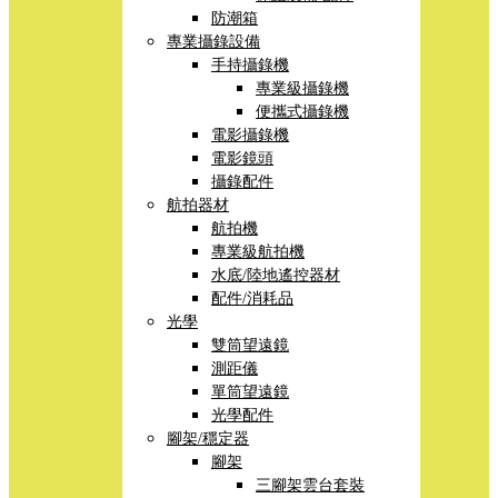
防潮箱
專業攝錄設備
手持攝錄機
專業級攝錄機
便攜式攝錄機
電影攝錄機
電影鏡頭
攝錄配件
航拍器材
航拍機
專業級航拍機
水底/陸地遙控器材
配件/消耗品
光學
雙筒望遠鏡
測距儀
單筒望遠鏡
光學配件
腳架/穩定器
腳架
三腳架雲台套裝