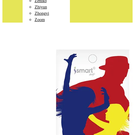
Zeniko
Zhiyun
Zhongyi
Zoom