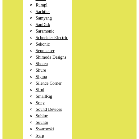
Rumpl
Sachtler
Samyang
SanDisk
Saramonic
Schneider Electric
Sekonic
Sennheiser
Shimoda Designs
Shoten
Shure
Sigma
Silence Corner
Sirui
SmallRig
Sony
Sound Devices
Sublue
Suunto
Swarovski
Syrp