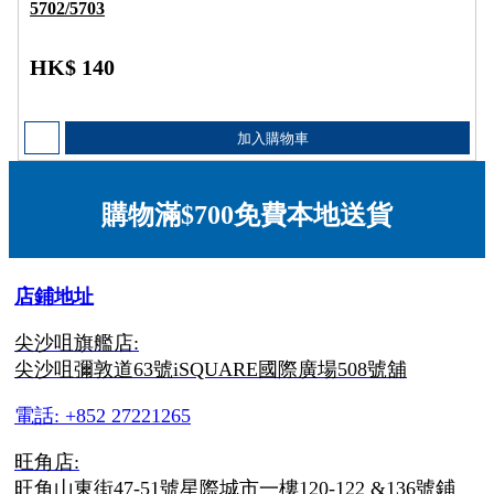
5702/5703
HK$ 140
加入購物車
購物滿$700免費本地送貨
店鋪地址
尖沙咀旗艦店:
尖沙咀彌敦道63號iSQUARE國際廣場508號舖
電話: +852 27221265
旺角店:
旺角山東街47-51號星際城市一樓120-122 &136號鋪