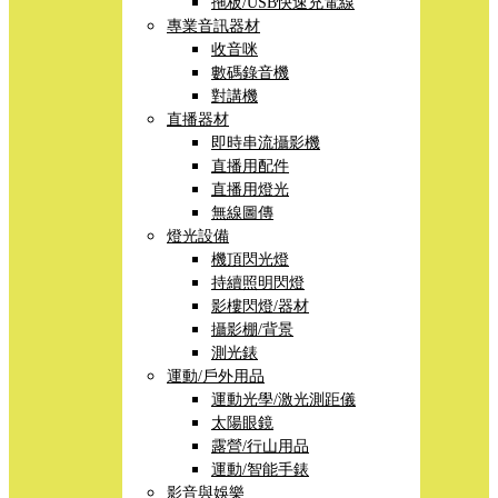
拖板/USB快速充電線
專業音訊器材
收音咪
數碼錄音機
對講機
直播器材
即時串流攝影機
直播用配件
直播用燈光
無線圖傳
燈光設備
機頂閃光燈
持續照明閃燈
影樓閃燈/器材
攝影棚/背景
測光錶
運動/戶外用品
運動光學/激光測距儀
太陽眼鏡
露營/行山用品
運動/智能手錶
影音與娛樂