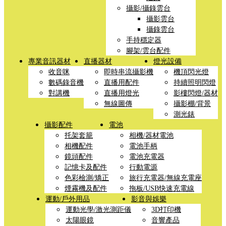
攝影/攝錄雲台
攝影雲台
攝錄雲台
手持穩定器
腳架/雲台配件
專業音訊器材
直播器材
燈光設備
收音咪
即時串流攝影機
機頂閃光燈
數碼錄音機
直播用配件
持續照明閃燈
對講機
直播用燈光
影樓閃燈/器材
無線圖傳
攝影棚/背景
測光錶
攝影配件
電池
托架套籠
相機/器材電池
相機配件
電池手柄
鏡頭配件
電池充電器
記憶卡及配件
行動電源
色彩檢測/矯正
旅行充電器/無線充電座
煙霧機及配件
拖板/USB快速充電線
運動/戶外用品
影音與娛樂
運動光學/激光測距儀
3D打印機
太陽眼鏡
音響產品