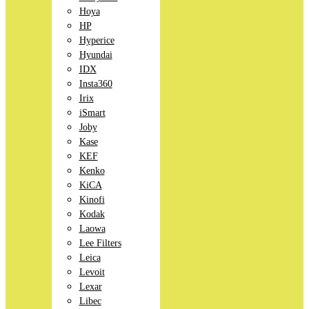
Hoya
HP
Hyperice
Hyundai
IDX
Insta360
Irix
iSmart
Joby
Kase
KEF
Kenko
KiCA
Kinofi
Kodak
Laowa
Lee Filters
Leica
Levoit
Lexar
Libec