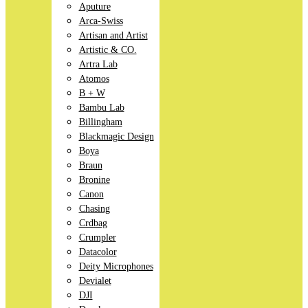
Aputure
Arca-Swiss
Artisan and Artist
Artistic & CO.
Artra Lab
Atomos
B + W
Bambu Lab
Billingham
Blackmagic Design
Boya
Braun
Bronine
Canon
Chasing
Crdbag
Crumpler
Datacolor
Deity Microphones
Devialet
DJI