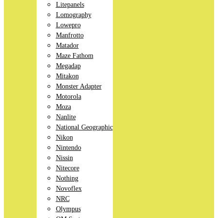
Litepanels
Lomography
Lowepro
Manfrotto
Matador
Maze Fathom
Megadap
Mitakon
Monster Adapter
Motorola
Moza
Nanlite
National Geographic
Nikon
Nintendo
Nissin
Nitecore
Nothing
Novoflex
NRC
Olympus