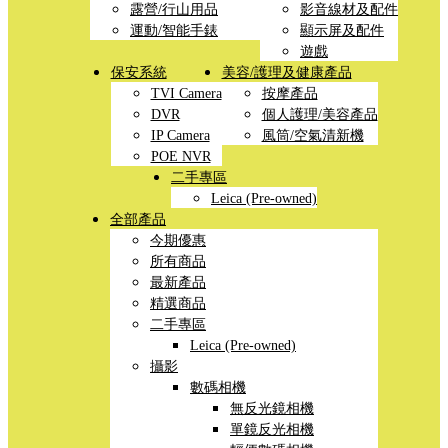
露營/行山用品
影音線材及配件
運動/智能手錶
顯示屏及配件
遊戲
保安系統
美容/護理及健康產品
TVI Camera
按摩產品
DVR
個人護理/美容產品
IP Camera
風筒/空氣清新機
POE NVR
二手專區
Leica (Pre-owned)
全部產品
今期優惠
所有商品
最新產品
精選商品
二手專區
Leica (Pre-owned)
攝影
數碼相機
無反光鏡相機
單鏡反光相機