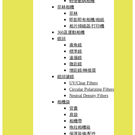
輕便數碼相機
菲林相機
菲林
即影即有相機/相紙
相片掃瞄器/打印機
360及運動相機
鏡頭
廣角鏡
標準鏡
遠攝鏡
微距鏡
增距鏡/轉接環
鏡頭濾鏡
UV/Clear Filters
Circular Polarizing Filters
Neutral Density Filters
相機袋
背囊
肩袋
相機帶
拖拉相機箱
保護裝備/配件