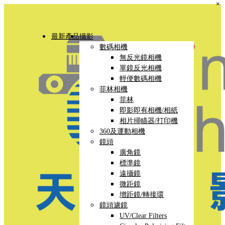
×
最新產品
攝影
數碼相機
無反光鏡相機
單鏡反光相機
輕便數碼相機
菲林相機
菲林
即影即有相機/相紙
相片掃瞄器/打印機
360及運動相機
鏡頭
廣角鏡
標準鏡
遠攝鏡
微距鏡
增距鏡/轉接環
鏡頭濾鏡
UV/Clear Filters