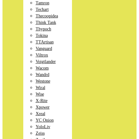
Tamron
Techart
Thecoopidea
Think Tank
Thypoch
Tokina
TTArtisan
Vanguard
Viltrox
Voigtlander
Wacom
Wandrd
Westone
Wiral
Wise
X-Rite
Xpower
Xreal
YC Onion
YoloLiv
Zeiss