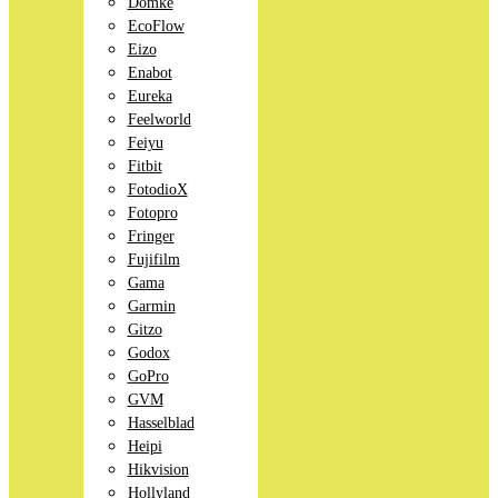
Domke
EcoFlow
Eizo
Enabot
Eureka
Feelworld
Feiyu
Fitbit
FotodioX
Fotopro
Fringer
Fujifilm
Gama
Garmin
Gitzo
Godox
GoPro
GVM
Hasselblad
Heipi
Hikvision
Hollyland