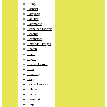
Rumpl
Sachtler
Samyang
SanDisk
Saramonic
Schneider Electric
Sekonic
Sennheiser
Shimoda Designs
Shoten
Shure
Sigma
Silence Corner
Sirui
SmallRig
Sony
Sound Devices
Sublue
Suunto
Swarovski
Syrp