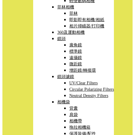
輕便數碼相機
菲林相機
菲林
即影即有相機/相紙
相片掃瞄器/打印機
360及運動相機
鏡頭
廣角鏡
標準鏡
遠攝鏡
微距鏡
增距鏡/轉接環
鏡頭濾鏡
UV/Clear Filters
Circular Polarizing Filters
Neutral Density Filters
相機袋
背囊
肩袋
相機帶
拖拉相機箱
保護裝備/配件