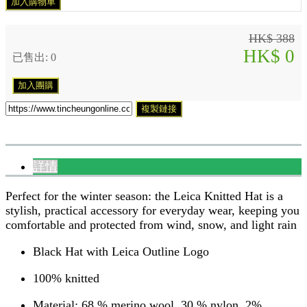
加入購物車
HK$ 388
HK$ 0
已售出: 0
加入團購
複製鏈接
詳情
Perfect for the winter season: the Leica Knitted Hat is a
stylish, practical accessory for everyday wear, keeping you
comfortable and protected from wind, snow, and light rain
Black Hat with Leica Outline Logo
100% knitted
Material: 68 % merino wool, 30 % nylon, 2%