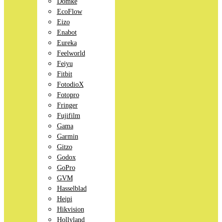
Domke
EcoFlow
Eizo
Enabot
Eureka
Feelworld
Feiyu
Fitbit
FotodioX
Fotopro
Fringer
Fujifilm
Gama
Garmin
Gitzo
Godox
GoPro
GVM
Hasselblad
Heipi
Hikvision
Hollyland