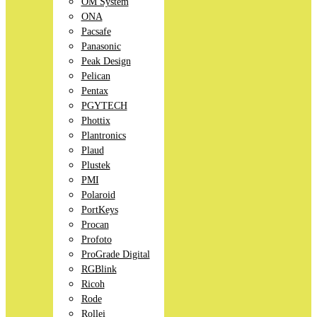
OM System
ONA
Pacsafe
Panasonic
Peak Design
Pelican
Pentax
PGYTECH
Phottix
Plantronics
Plaud
Plustek
PMI
Polaroid
PortKeys
Procan
Profoto
ProGrade Digital
RGBlink
Ricoh
Rode
Rollei