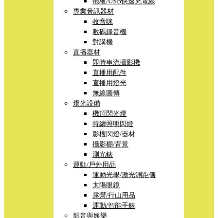
拖板/USB快速充電線
專業音訊器材
收音咪
數碼錄音機
對講機
直播器材
即時串流攝影機
直播用配件
直播用燈光
無線圖傳
燈光設備
機頂閃光燈
持續照明閃燈
影樓閃燈/器材
攝影棚/背景
測光錶
運動/戶外用品
運動光學/激光測距儀
太陽眼鏡
露營/行山用品
運動/智能手錶
影音與娛樂