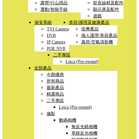
露營/行山用品
影音線材及配件
運動/智能手錶
顯示屏及配件
遊戲
保安系統
美容/護理及健康產品
TVI Camera
按摩產品
DVR
個人護理/美容產品
IP Camera
風筒/空氣清新機
POE NVR
二手專區
Leica (Pre-owned)
全部產品
今期優惠
所有商品
最新產品
精選商品
二手專區
Leica (Pre-owned)
攝影
數碼相機
無反光鏡相機
單鏡反光相機