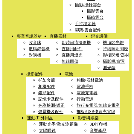
攝影/攝錄雲台
攝影雲台
攝錄雲台
手持穩定器
腳架/雲台配件
專業音訊器材
直播器材
燈光設備
收音咪
即時串流攝影機
機頂閃光燈
數碼錄音機
直播用配件
持續照明閃燈
對講機
直播用燈光
影樓閃燈/器材
無線圖傳
攝影棚/背景
測光錶
攝影配件
電池
托架套籠
相機/器材電池
相機配件
電池手柄
鏡頭配件
電池充電器
記憶卡及配件
行動電源
色彩檢測/矯正
旅行充電器/無線充電座
煙霧機及配件
拖板/USB快速充電線
運動/戶外用品
影音與娛樂
運動光學/激光測距儀
3D打印機
太陽眼鏡
音響產品