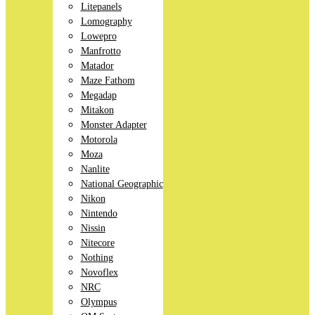
Litepanels
Lomography
Lowepro
Manfrotto
Matador
Maze Fathom
Megadap
Mitakon
Monster Adapter
Motorola
Moza
Nanlite
National Geographic
Nikon
Nintendo
Nissin
Nitecore
Nothing
Novoflex
NRC
Olympus