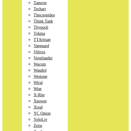
Tamron
Techart
Thecoopidea
Think Tank
Thypoch
Tokina
TTArtisan
Vanguard
Viltrox
Voigtlander
Wacom
Wandrd
Westone
Wiral
Wise
X-Rite
Xpower
Xreal
YC Onion
YoloLiv
Zeiss