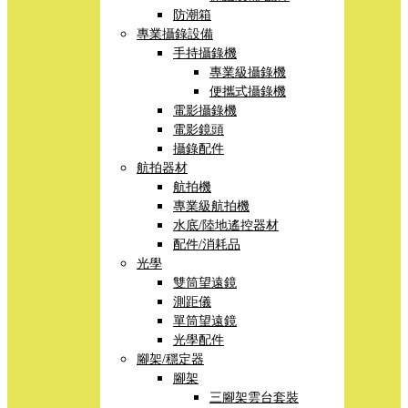
防潮箱
專業攝錄設備
手持攝錄機
專業級攝錄機
便攜式攝錄機
電影攝錄機
電影鏡頭
攝錄配件
航拍器材
航拍機
專業級航拍機
水底/陸地遙控器材
配件/消耗品
光學
雙筒望遠鏡
測距儀
單筒望遠鏡
光學配件
腳架/穩定器
腳架
三腳架雲台套裝