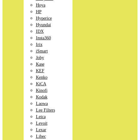
Hoya
HP
Hyperice
Hyundai
IDX
Insta360
Irix
iSmart
Joby
Kase
KEF
Kenko
KiCA
Kinofi
Kodak
Laowa
Lee Filters
Leica
Levoit
Lexar
Libec