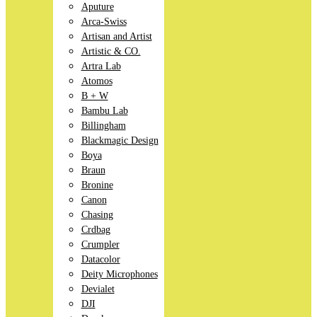
Aputure
Arca-Swiss
Artisan and Artist
Artistic & CO.
Artra Lab
Atomos
B + W
Bambu Lab
Billingham
Blackmagic Design
Boya
Braun
Bronine
Canon
Chasing
Crdbag
Crumpler
Datacolor
Deity Microphones
Devialet
DJI