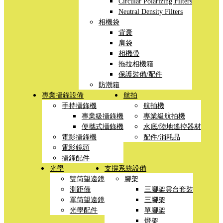
Circular Polarizing Filters
Neutral Density Filters
相機袋
背囊
肩袋
相機帶
拖拉相機箱
保護裝備/配件
防潮箱
專業攝錄設備
航拍
手持攝錄機
航拍機
專業級攝錄機
專業級航拍機
便攜式攝錄機
水底/陸地遙控器材
電影攝錄機
配件/消耗品
電影鏡頭
攝錄配件
光學
支撐系統設備
雙筒望遠鏡
腳架
測距儀
三腳架雲台套裝
單筒望遠鏡
三腳架
光學配件
單腳架
燈架