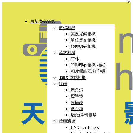
×
最新產品
攝影
數碼相機
無反光鏡相機
單鏡反光相機
輕便數碼相機
菲林相機
菲林
即影即有相機/相紙
相片掃瞄器/打印機
360及運動相機
鏡頭
廣角鏡
標準鏡
遠攝鏡
微距鏡
增距鏡/轉接環
鏡頭濾鏡
UV/Clear Filters