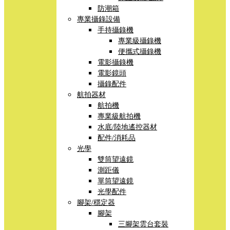
防潮箱
專業攝錄設備
手持攝錄機
專業級攝錄機
便攜式攝錄機
電影攝錄機
電影鏡頭
攝錄配件
航拍器材
航拍機
專業級航拍機
水底/陸地遙控器材
配件/消耗品
光學
雙筒望遠鏡
測距儀
單筒望遠鏡
光學配件
腳架/穩定器
腳架
三腳架雲台套裝