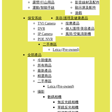
露營/行山用品
影音線材及配件
運動/智能手錶
顯示屏及配件
遊戲
保安系統
美容/護理及健康產品
TVI Camera
按摩產品
DVR
個人護理/美容產品
IP Camera
風筒/空氣清新機
POE NVR
二手專區
Leica (Pre-owned)
全部產品
今期優惠
所有商品
最新產品
精選商品
二手專區
Leica (Pre-owned)
攝影
數碼相機
無反光鏡相機
單鏡反光相機