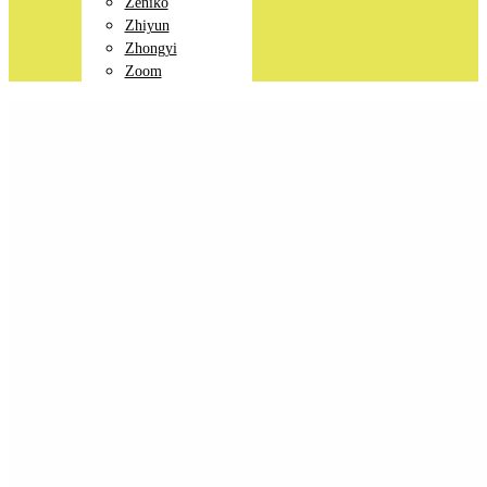
Zeniko
Zhiyun
Zhongyi
Zoom