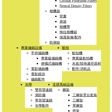
Circular Polarizing Filters
Neutral Density Filters
相機袋
背囊
肩袋
相機帶
拖拉相機箱
保護裝備/配件
防潮箱
專業攝錄設備
航拍
手持攝錄機
航拍機
專業級攝錄機
專業級航拍機
便攜式攝錄機
水底/陸地遙控器材
電影攝錄機
配件/消耗品
電影鏡頭
攝錄配件
光學
支撐系統設備
雙筒望遠鏡
腳架
測距儀
三腳架雲台套裝
單筒望遠鏡
三腳架
光學配件
單腳架
燈架