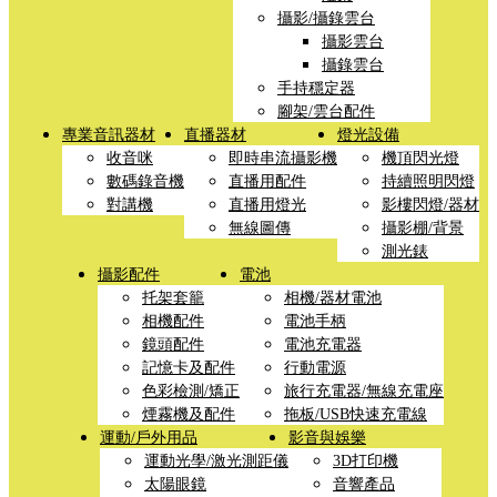
攝影/攝錄雲台
攝影雲台
攝錄雲台
手持穩定器
腳架/雲台配件
專業音訊器材
直播器材
燈光設備
收音咪
即時串流攝影機
機頂閃光燈
數碼錄音機
直播用配件
持續照明閃燈
對講機
直播用燈光
影樓閃燈/器材
無線圖傳
攝影棚/背景
測光錶
攝影配件
電池
托架套籠
相機/器材電池
相機配件
電池手柄
鏡頭配件
電池充電器
記憶卡及配件
行動電源
色彩檢測/矯正
旅行充電器/無線充電座
煙霧機及配件
拖板/USB快速充電線
運動/戶外用品
影音與娛樂
運動光學/激光測距儀
3D打印機
太陽眼鏡
音響產品