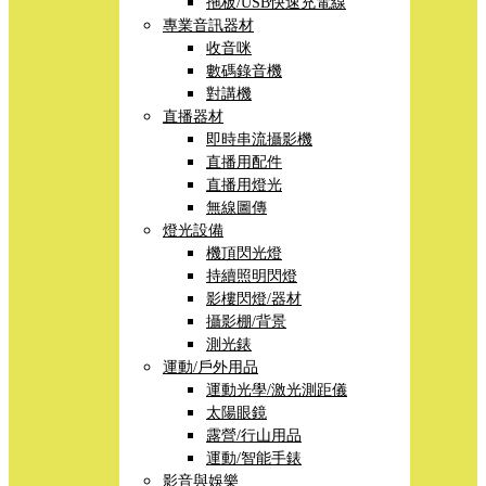
拖板/USB快速充電線
專業音訊器材
收音咪
數碼錄音機
對講機
直播器材
即時串流攝影機
直播用配件
直播用燈光
無線圖傳
燈光設備
機頂閃光燈
持續照明閃燈
影樓閃燈/器材
攝影棚/背景
測光錶
運動/戶外用品
運動光學/激光測距儀
太陽眼鏡
露營/行山用品
運動/智能手錶
影音與娛樂