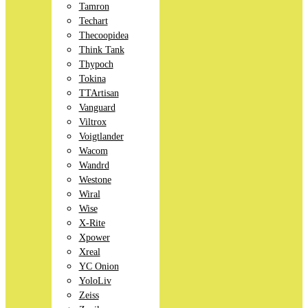
Tamron
Techart
Thecoopidea
Think Tank
Thypoch
Tokina
TTArtisan
Vanguard
Viltrox
Voigtlander
Wacom
Wandrd
Westone
Wiral
Wise
X-Rite
Xpower
Xreal
YC Onion
YoloLiv
Zeiss