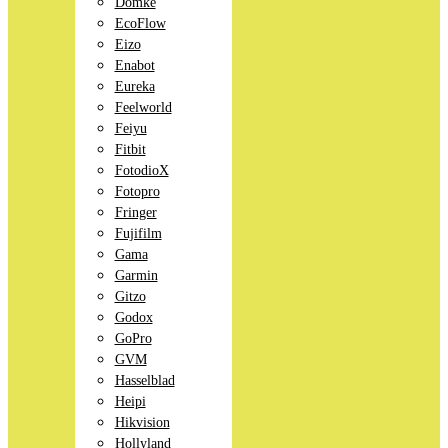
Domke
EcoFlow
Eizo
Enabot
Eureka
Feelworld
Feiyu
Fitbit
FotodioX
Fotopro
Fringer
Fujifilm
Gama
Garmin
Gitzo
Godox
GoPro
GVM
Hasselblad
Heipi
Hikvision
Hollyland