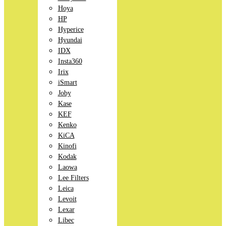
Hoya
HP
Hyperice
Hyundai
IDX
Insta360
Irix
iSmart
Joby
Kase
KEF
Kenko
KiCA
Kinofi
Kodak
Laowa
Lee Filters
Leica
Levoit
Lexar
Libec