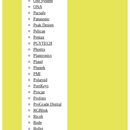
OM System
ONA
Pacsafe
Panasonic
Peak Design
Pelican
Pentax
PGYTECH
Phottix
Plantronics
Plaud
Plustek
PMI
Polaroid
PortKeys
Procan
Profoto
ProGrade Digital
RGBlink
Ricoh
Rode
Rollei