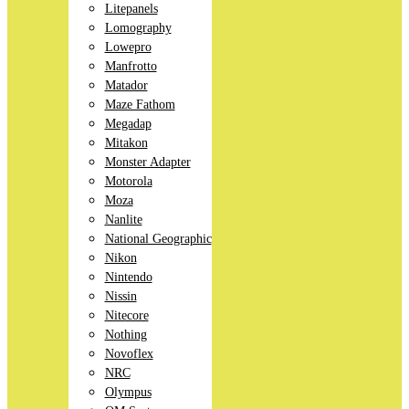
Litepanels
Lomography
Lowepro
Manfrotto
Matador
Maze Fathom
Megadap
Mitakon
Monster Adapter
Motorola
Moza
Nanlite
National Geographic
Nikon
Nintendo
Nissin
Nitecore
Nothing
Novoflex
NRC
Olympus