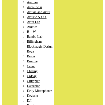
Aputure
Arca-Swiss
Artisan and Artist
Artistic & CO.
Artra Lab
Atomos
B + W
Bambu Lab
Billingham
Blackmagic Design
Boya
Braun
Bronine
Canon
Chasing
Crdbag
Crumpler
Datacolor
Deity Microphones
Devialet
DJI