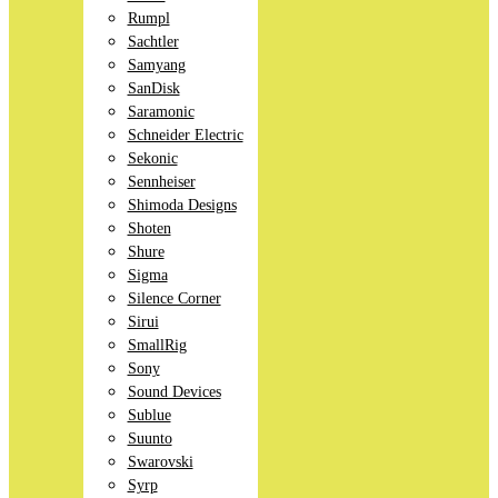
Rumpl
Sachtler
Samyang
SanDisk
Saramonic
Schneider Electric
Sekonic
Sennheiser
Shimoda Designs
Shoten
Shure
Sigma
Silence Corner
Sirui
SmallRig
Sony
Sound Devices
Sublue
Suunto
Swarovski
Syrp