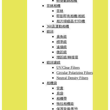
輕便數碼相機
菲林相機
菲林
即影即有相機/相紙
相片掃瞄器/打印機
360及運動相機
鏡頭
廣角鏡
標準鏡
遠攝鏡
微距鏡
增距鏡/轉接環
鏡頭濾鏡
UV/Clear Filters
Circular Polarizing Filters
Neutral Density Filters
相機袋
背囊
肩袋
相機帶
拖拉相機箱
保護裝備/配件