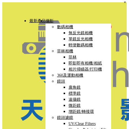
×
最新產品
攝影
數碼相機
無反光鏡相機
單鏡反光相機
輕便數碼相機
菲林相機
菲林
即影即有相機/相紙
相片掃瞄器/打印機
360及運動相機
鏡頭
廣角鏡
標準鏡
遠攝鏡
微距鏡
增距鏡/轉接環
鏡頭濾鏡
UV/Clear Filters