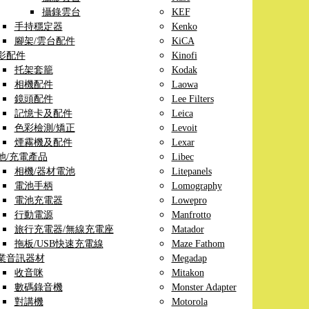
攝錄雲台
KEF
手持穩定器
Kenko
腳架/雲台配件
KiCA
影配件
Kinofi
托架套籠
Kodak
相機配件
Laowa
鏡頭配件
Lee Filters
記憶卡及配件
Leica
色彩檢測/矯正
Levoit
煙霧機及配件
Lexar
池/充電產品
Libec
相機/器材電池
Litepanels
電池手柄
Lomography
電池充電器
Lowepro
行動電源
Manfrotto
旅行充電器/無線充電座
Matador
拖板/USB快速充電線
Maze Fathom
業音訊器材
Megadap
收音咪
Mitakon
數碼錄音機
Monster Adapter
對講機
Motorola