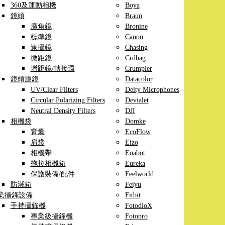
360及運動相機
Boya
鏡頭
Braun
廣角鏡
Bronine
標準鏡
Canon
遠攝鏡
Chasing
微距鏡
Crdbag
增距鏡/轉接環
Crumpler
鏡頭濾鏡
Datacolor
UV/Clear Filters
Deity Microphones
Circular Polarizing Filters
Devialet
Neutral Density Filters
DJI
相機袋
Domke
背囊
EcoFlow
肩袋
Eizo
相機帶
Enabot
拖拉相機箱
Eureka
保護裝備/配件
Feelworld
防潮箱
Feiyu
業攝錄設備
Fitbit
手持攝錄機
FotodioX
專業級攝錄機
Fotopro