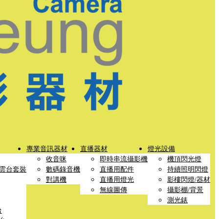
專業音訊器材
直播器材
燈光設備
收音咪
即時串流攝影機
機頂閃光燈
雲台套裝
數碼錄音機
直播用配件
持續照明閃燈
對講機
直播用燈光
影樓閃燈/器材
無線圖傳
攝影棚/背景
測光錶
台