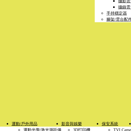
攝影雲
攝錄雲
手持穩定器
腳架/雲台配
運動/戶外用品
影音與娛樂
保安系統
運動光學/激光測距儀
3D打印機
TVI Came