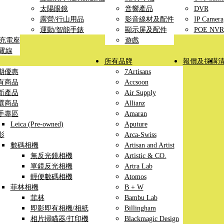
太陽眼鏡
音響產品
DVR
露營/行山用品
影音線材及配件
IP Camera
運動/智能手錶
顯示屏及配件
POE NVR
線充電座
遊戲
充電線
所有品牌
報價及採購
期優惠
7Artisans
有商品
Accsoon
新產品
Air Supply
選商品
Allianz
手專區
Amaran
Leica (Pre-owned)
Aputure
影
Arca-Swiss
數碼相機
Artisan and Artist
無反光鏡相機
Artistic & CO.
單鏡反光相機
Artra Lab
輕便數碼相機
Atomos
菲林相機
B + W
菲林
Bambu Lab
即影即有相機/相紙
Billingham
相片掃瞄器/打印機
Blackmagic Design