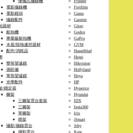
便攜式攝錄機
Fringer
電影攝錄機
Fujifilm
電影鏡頭
Gama
攝錄配件
Garmin
拍器材
Gitzo
航拍機
Godox
專業級航拍機
GoPro
水底/陸地遙控器材
GVM
配件/消耗品
Hasselblad
學
Heipi
雙筒望遠鏡
Hikvision
測距儀
Hollyland
單筒望遠鏡
Hoya
光學配件
HP
架/穩定器
Hyperice
腳架
Hyundai
三腳架雲台套裝
IDX
三腳架
Insta360
單腳架
Irix
燈架
iSmart
攝影/攝錄雲台
Joby
攝影雲台
Kase