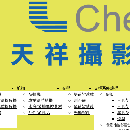
航拍
光學
支撐系統設備
機
航拍機
雙筒望遠鏡
腳架
業級攝錄機
專業級航拍機
測距儀
三腳架
攜式攝錄機
水底/陸地遙控器材
單筒望遠鏡
三腳架
機
配件/消耗品
光學配件
單腳架
燈架
攝影/攝錄雲