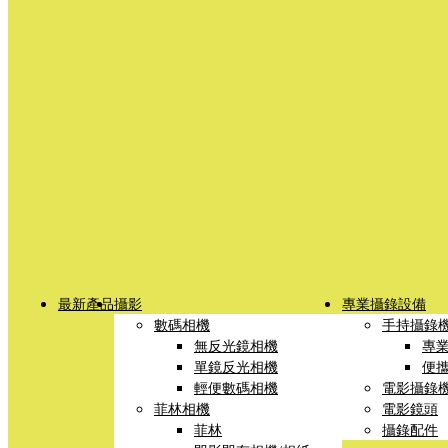
最新產品
攝影
專業攝錄設備
數碼相機
手持攝錄
無反光鏡相機
專
單鏡反光相機
便
輕便數碼相機
電影攝錄
菲林相機
電影鏡頭
菲林
攝錄配件