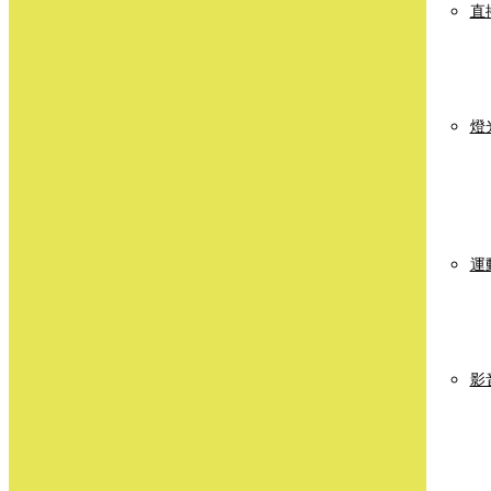
直
燈
運
影