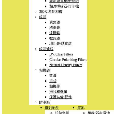
即影即有相機/相紙
相片掃瞄器/打印機
360及運動相機
鏡頭
廣角鏡
標準鏡
遠攝鏡
微距鏡
增距鏡/轉接環
鏡頭濾鏡
UV/Clear Filters
Circular Polarizing Filters
Neutral Density Filters
相機袋
背囊
肩袋
相機帶
拖拉相機箱
保護裝備/配件
防潮箱
攝影配件
電池
托架套籠
相機/器材電池