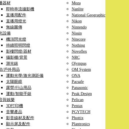
播器材
Moza
即時串流攝影機
Nanlite
直播用配件
National Geographic
直播用燈光
Nikon
無線圖傳
Nintendo
光設備
Nissin
機頂閃光燈
Nitecore
持續照明閃燈
Nothing
影樓閃燈/器材
Novoflex
攝影棚/背景
NRC
測光錶
Olympus
動/戶外用品
OM System
運動光學/激光測距儀
ONA
太陽眼鏡
Pacsafe
露營/行山用品
Panasonic
運動/智能手錶
Peak Design
音與娛樂
Pelican
3D打印機
Pentax
音響產品
PGYTECH
影音線材及配件
Phottix
顯示屏及配件
Plantronics