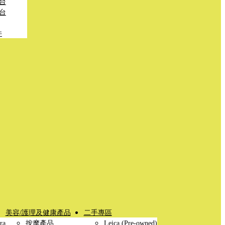
台
台
件
美容/護理及健康產品
二手專區
ra
按摩產品
Leica (Pre-owned)