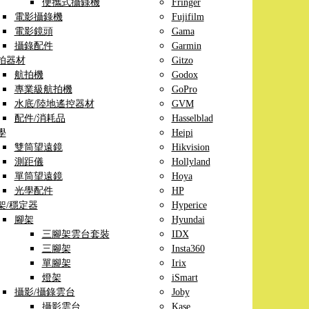
便攜式攝錄機
Fringer
電影攝錄機
Fujifilm
電影鏡頭
Gama
攝錄配件
Garmin
拍器材
Gitzo
航拍機
Godox
專業級航拍機
GoPro
水底/陸地遙控器材
GVM
配件/消耗品
Hasselblad
學
Heipi
雙筒望遠鏡
Hikvision
測距儀
Hollyland
單筒望遠鏡
Hoya
光學配件
HP
架/穩定器
Hyperice
腳架
Hyundai
三腳架雲台套裝
IDX
三腳架
Insta360
單腳架
Irix
燈架
iSmart
攝影/攝錄雲台
Joby
攝影雲台
Kase