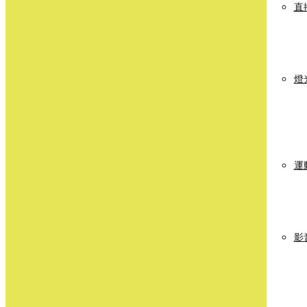
直
燈
運
影