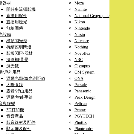
播器材
Moza
即時串流攝影機
Nanlite
直播用配件
National Geographic
直播用燈光
Nikon
無線圖傳
Nintendo
光設備
Nissin
機頂閃光燈
Nitecore
持續照明閃燈
Nothing
影樓閃燈/器材
Novoflex
攝影棚/背景
NRC
測光錶
Olympus
動/戶外用品
OM System
運動光學/激光測距儀
ONA
太陽眼鏡
Pacsafe
露營/行山用品
Panasonic
運動/智能手錶
Peak Design
音與娛樂
Pelican
3D打印機
Pentax
音響產品
PGYTECH
影音線材及配件
Phottix
顯示屏及配件
Plantronics