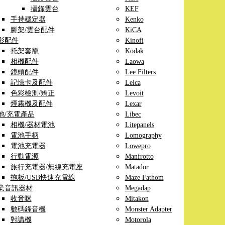
攝錄雲台
KEF
手持穩定器
Kenko
腳架/雲台配件
KiCA
影配件
Kinofi
托架套籠
Kodak
相機配件
Laowa
鏡頭配件
Lee Filters
記憶卡及配件
Leica
色彩檢測/矯正
Levoit
煙霧機及配件
Lexar
池/充電產品
Libec
相機/器材電池
Litepanels
電池手柄
Lomography
電池充電器
Lowepro
行動電源
Manfrotto
旅行充電器/無線充電座
Matador
拖板/USB快速充電線
Maze Fathom
業音訊器材
Megadap
收音咪
Mitakon
數碼錄音機
Monster Adapter
對講機
Motorola