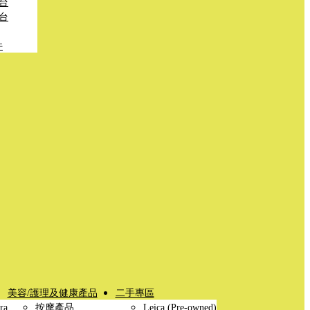
台
台
件
美容/護理及健康產品
二手專區
ra
按摩產品
Leica (Pre-owned)