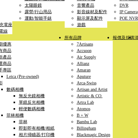
太陽眼鏡
音響產品
DVR
露營/行山用品
影音線材及配件
IP Camera
運動/智能手錶
顯示屏及配件
POE NVR
線充電座
遊戲
充電線
所有品牌
報價及採購
期優惠
7Artisans
有商品
Accsoon
新產品
Air Supply
選商品
Allianz
手專區
Amaran
Leica (Pre-owned)
Aputure
影
Arca-Swiss
數碼相機
Artisan and Artist
無反光鏡相機
Artistic & CO.
單鏡反光相機
Artra Lab
輕便數碼相機
Atomos
菲林相機
B + W
菲林
Bambu Lab
即影即有相機/相紙
Billingham
相片掃瞄器/打印機
Blackmagic Design