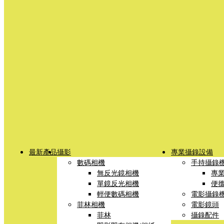
最新產品
攝影
專業攝錄設備
數碼相機
手持攝錄
無反光鏡相機
專
單鏡反光相機
便
輕便數碼相機
電影攝錄
菲林相機
電影鏡頭
菲林
攝錄配件