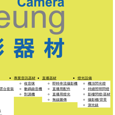
專業音訊器材
直播器材
燈光設備
收音咪
即時串流攝影機
機頂閃光燈
雲台套裝
數碼錄音機
直播用配件
持續照明閃燈
對講機
直播用燈光
影樓閃燈/器材
無線圖傳
攝影棚/背景
測光錶
台