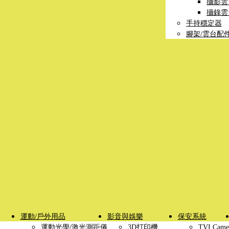
攝影雲
攝錄雲
手持穩定器
腳架/雲台配
運動/戶外用品
影音與娛樂
保安系統
運動光學/激光測距儀
3D打印機
TVI Came