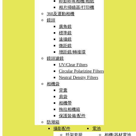
即影即有相機/相紙
相片掃瞄器/打印機
360及運動相機
鏡頭
廣角鏡
標準鏡
遠攝鏡
微距鏡
增距鏡/轉接環
鏡頭濾鏡
UV/Clear Filters
Circular Polarizing Filters
Neutral Density Filters
相機袋
背囊
肩袋
相機帶
拖拉相機箱
保護裝備/配件
防潮箱
攝影配件
電池
托架套籠
相機/器材電池