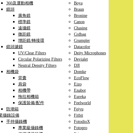
360及運動相機
Boya
鏡頭
Braun
廣角鏡
Bronine
標準鏡
Canon
遠攝鏡
Chasing
微距鏡
Crdbag
增距鏡/轉接環
Crumpler
鏡頭濾鏡
Datacolor
UV/Clear Filters
Deity Microphones
Circular Polarizing Filters
Devialet
Neutral Density Filters
DJI
相機袋
Domke
背囊
EcoFlow
肩袋
Eizo
相機帶
Enabot
拖拉相機箱
Eureka
保護裝備/配件
Feelworld
防潮箱
Feiyu
業攝錄設備
Fitbit
手持攝錄機
FotodioX
專業級攝錄機
Fotopro