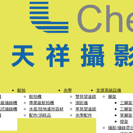
航拍
光學
支撐系統設備
機
航拍機
雙筒望遠鏡
腳架
業級攝錄機
專業級航拍機
測距儀
三腳架
攜式攝錄機
水底/陸地遙控器材
單筒望遠鏡
三腳架
機
配件/消耗品
光學配件
單腳架
燈架
攝影/攝錄雲