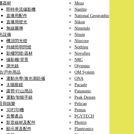
播器材
Moza
即時串流攝影機
Nanlite
直播用配件
National Geographic
直播用燈光
Nikon
無線圖傳
Nintendo
光設備
Nissin
機頂閃光燈
Nitecore
持續照明閃燈
Nothing
影樓閃燈/器材
Novoflex
攝影棚/背景
NRC
測光錶
Olympus
動/戶外用品
OM System
運動光學/激光測距儀
ONA
太陽眼鏡
Pacsafe
露營/行山用品
Panasonic
運動/智能手錶
Peak Design
音與娛樂
Pelican
3D打印機
Pentax
音響產品
PGYTECH
影音線材及配件
Phottix
顯示屏及配件
Plantronics