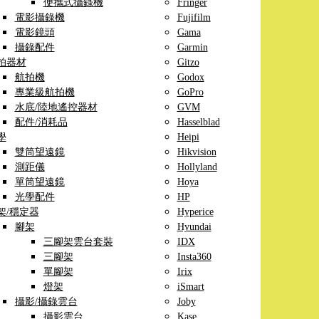
便攜式攝錄機
Fringer
電影攝錄機
Fujifilm
電影鏡頭
Gama
攝錄配件
Garmin
拍器材
Gitzo
航拍機
Godox
專業級航拍機
GoPro
水底/陸地遙控器材
GVM
配件/消耗品
Hasselblad
學
Heipi
雙筒望遠鏡
Hikvision
測距儀
Hollyland
單筒望遠鏡
Hoya
光學配件
HP
架/穩定器
Hyperice
腳架
Hyundai
三腳架雲台套裝
IDX
三腳架
Insta360
單腳架
Irix
燈架
iSmart
攝影/攝錄雲台
Joby
攝影雲台
Kase