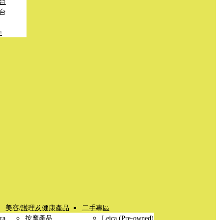
台
台
件
美容/護理及健康產品
二手專區
ra
按摩產品
Leica (Pre-owned)