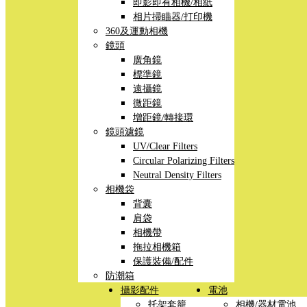
即影即有相機/相紙
相片掃瞄器/打印機
360及運動相機
鏡頭
廣角鏡
標準鏡
遠攝鏡
微距鏡
增距鏡/轉接環
鏡頭濾鏡
UV/Clear Filters
Circular Polarizing Filters
Neutral Density Filters
相機袋
背囊
肩袋
相機帶
拖拉相機箱
保護裝備/配件
防潮箱
攝影配件
電池
托架套籠
相機/器材電池