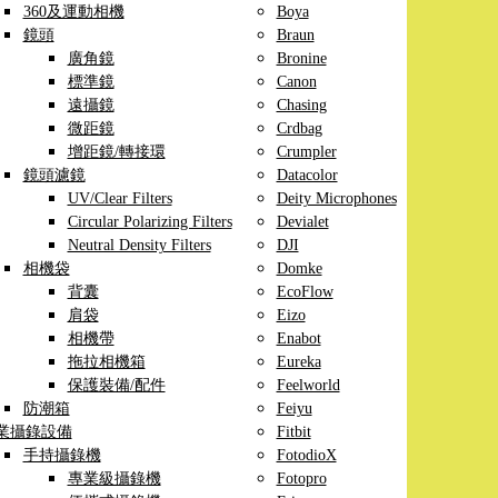
360及運動相機
Boya
鏡頭
Braun
廣角鏡
Bronine
標準鏡
Canon
遠攝鏡
Chasing
微距鏡
Crdbag
增距鏡/轉接環
Crumpler
鏡頭濾鏡
Datacolor
UV/Clear Filters
Deity Microphones
Circular Polarizing Filters
Devialet
Neutral Density Filters
DJI
相機袋
Domke
背囊
EcoFlow
肩袋
Eizo
相機帶
Enabot
拖拉相機箱
Eureka
保護裝備/配件
Feelworld
防潮箱
Feiyu
業攝錄設備
Fitbit
手持攝錄機
FotodioX
專業級攝錄機
Fotopro