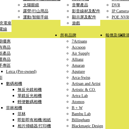
太陽眼鏡
音響產品
DVR
露營/行山用品
影音線材及配件
IP Camera
運動/智能手錶
顯示屏及配件
POE NVR
線充電座
遊戲
充電線
所有品牌
報價及採購
期優惠
7Artisans
有商品
Accsoon
新產品
Air Supply
選商品
Allianz
手專區
Amaran
Leica (Pre-owned)
Aputure
影
Arca-Swiss
數碼相機
Artisan and Artist
無反光鏡相機
Artistic & CO.
單鏡反光相機
Artra Lab
輕便數碼相機
Atomos
菲林相機
B + W
菲林
Bambu Lab
即影即有相機/相紙
Billingham
相片掃瞄器/打印機
Blackmagic Design