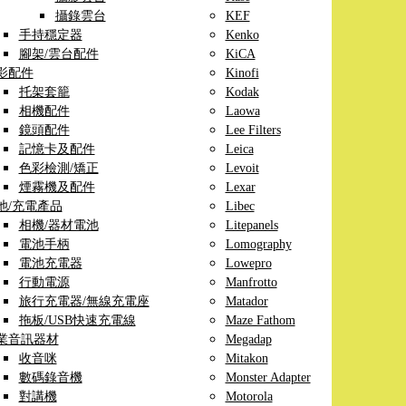
攝錄雲台
KEF
手持穩定器
Kenko
腳架/雲台配件
KiCA
影配件
Kinofi
托架套籠
Kodak
相機配件
Laowa
鏡頭配件
Lee Filters
記憶卡及配件
Leica
色彩檢測/矯正
Levoit
煙霧機及配件
Lexar
池/充電產品
Libec
相機/器材電池
Litepanels
電池手柄
Lomography
電池充電器
Lowepro
行動電源
Manfrotto
旅行充電器/無線充電座
Matador
拖板/USB快速充電線
Maze Fathom
業音訊器材
Megadap
收音咪
Mitakon
數碼錄音機
Monster Adapter
對講機
Motorola