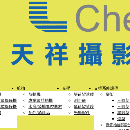
航拍
光學
支撐系統設備
機
航拍機
雙筒望遠鏡
腳架
業級攝錄機
專業級航拍機
測距儀
三腳架
攜式攝錄機
水底/陸地遙控器材
單筒望遠鏡
三腳架
機
配件/消耗品
光學配件
單腳架
燈架
攝影/攝錄雲