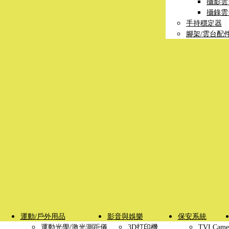
攝影雲
攝錄雲
手持穩定器
腳架/雲台配
運動/戶外用品
影音與娛樂
保安系統
運動光學/激光測距儀
3D打印機
TVI Came