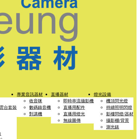
專業音訊器材
直播器材
燈光設備
收音咪
即時串流攝影機
機頂閃光燈
雲台套裝
數碼錄音機
直播用配件
持續照明閃燈
對講機
直播用燈光
影樓閃燈/器材
無線圖傳
攝影棚/背景
測光錶
台