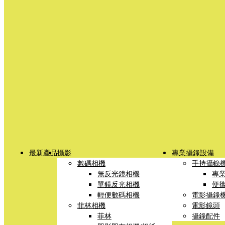
最新產品
攝影
專業攝錄設備
數碼相機
手持攝錄
無反光鏡相機
專
單鏡反光相機
便
輕便數碼相機
電影攝錄
菲林相機
電影鏡頭
菲林
攝錄配件