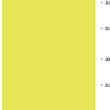
直
燈
運
影