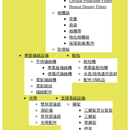
Circular Polarizing Filters
Neutral Density Filters
相機袋
背囊
肩袋
相機帶
拖拉相機箱
保護裝備/配件
防潮箱
專業攝錄設備
航拍
手持攝錄機
航拍機
專業級攝錄機
專業級航拍機
便攜式攝錄機
水底/陸地遙控器材
電影攝錄機
配件/消耗品
電影鏡頭
攝錄配件
光學
支撐系統設備
雙筒望遠鏡
腳架
測距儀
三腳架雲台套裝
單筒望遠鏡
三腳架
光學配件
單腳架
燈架