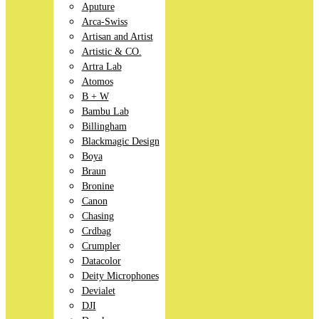
Aputure
Arca-Swiss
Artisan and Artist
Artistic & CO.
Artra Lab
Atomos
B + W
Bambu Lab
Billingham
Blackmagic Design
Boya
Braun
Bronine
Canon
Chasing
Crdbag
Crumpler
Datacolor
Deity Microphones
Devialet
DJI