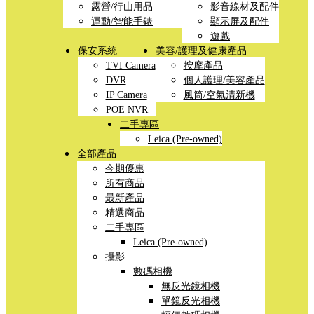
露營/行山用品
影音線材及配件
運動/智能手錶
顯示屏及配件
遊戲
保安系統
美容/護理及健康產品
TVI Camera
按摩產品
DVR
個人護理/美容產品
IP Camera
風筒/空氣清新機
POE NVR
二手專區
Leica (Pre-owned)
全部產品
今期優惠
所有商品
最新產品
精選商品
二手專區
Leica (Pre-owned)
攝影
數碼相機
無反光鏡相機
單鏡反光相機