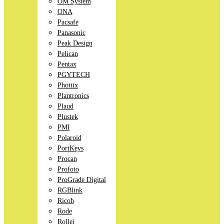
OM System
ONA
Pacsafe
Panasonic
Peak Design
Pelican
Pentax
PGYTECH
Phottix
Plantronics
Plaud
Plustek
PMI
Polaroid
PortKeys
Procan
Profoto
ProGrade Digital
RGBlink
Ricoh
Rode
Rollei