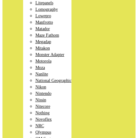
Litepanels
Lomography
Lowepro
Manfrotto
Matador
Maze Fathom
Megadap
Mitakon
Monster Adapter
Motorola
Moza
Nanlite
National Geographic
Nikon
Nintendo
Nissin
Nitecore
Nothing
Novoflex
NRC
Olympus