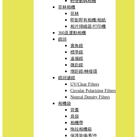
輕便數碼相機
菲林相機
菲林
即影即有相機/相紙
相片掃瞄器/打印機
360及運動相機
鏡頭
廣角鏡
標準鏡
遠攝鏡
微距鏡
增距鏡/轉接環
鏡頭濾鏡
UV/Clear Filters
Circular Polarizing Filters
Neutral Density Filters
相機袋
背囊
肩袋
相機帶
拖拉相機箱
保護裝備/配件