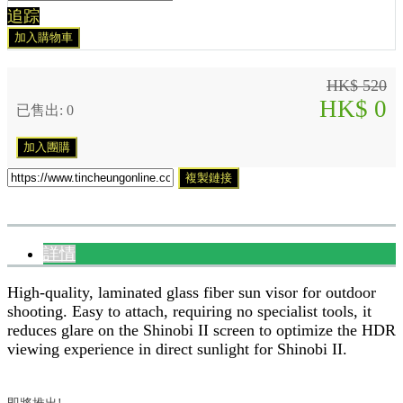
追踪
加入購物車
HK$ 520
HK$ 0
已售出: 0
加入團購
複製鏈接
詳情
High-quality, laminated glass fiber sun visor for outdoor
shooting. Easy to attach, requiring no specialist tools, it
reduces glare on the Shinobi II screen to optimize the HDR
viewing experience in direct sunlight for Shinobi II.