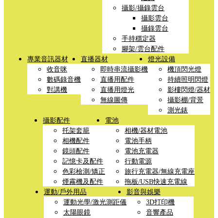
攝影/攝錄雲台
攝影雲台
攝錄雲台
手持穩定器
腳架/雲台配件
專業音訊器材
直播器材
燈光設備
收音咪
即時串流攝影機
機頂閃光燈
數碼錄音機
直播用配件
持續照明閃燈
對講機
直播用燈光
影樓閃燈/器材
無線圖傳
攝影棚/背景
測光錶
攝影配件
電池
托架套籠
相機/器材電池
相機配件
電池手柄
鏡頭配件
電池充電器
記憶卡及配件
行動電源
色彩檢測/矯正
旅行充電器/無線充電座
煙霧機及配件
拖板/USB快速充電線
運動/戶外用品
影音與娛樂
運動光學/激光測距儀
3D打印機
太陽眼鏡
音響產品