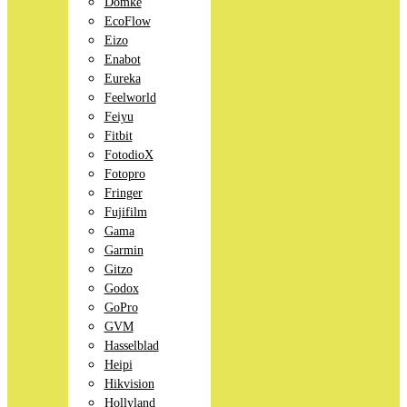
Domke
EcoFlow
Eizo
Enabot
Eureka
Feelworld
Feiyu
Fitbit
FotodioX
Fotopro
Fringer
Fujifilm
Gama
Garmin
Gitzo
Godox
GoPro
GVM
Hasselblad
Heipi
Hikvision
Hollyland