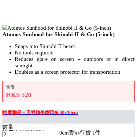
Atomos Sunhood for Shinobi II & Go (5-inch)
Snaps into Shinobi II bezel
No tools required
Reduces glare on screen – outdoors or in direct
sunlight
Doubles as a screen protector for transportation
售價
HK$
520
推廣
贈品 ~ 天祥精美鏡頭布 30x30cm
數量
送
天祥精美鏡頭布 30x30cm香港行貨 1
件