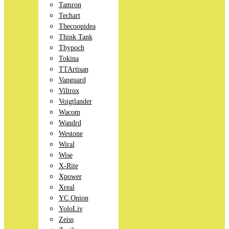
Tamron
Techart
Thecoopidea
Think Tank
Thypoch
Tokina
TTArtisan
Vanguard
Viltrox
Voigtlander
Wacom
Wandrd
Westone
Wiral
Wise
X-Rite
Xpower
Xreal
YC Onion
YoloLiv
Zeiss