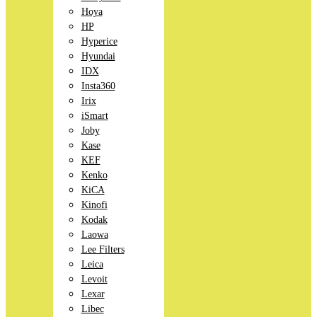
Hoya
HP
Hyperice
Hyundai
IDX
Insta360
Irix
iSmart
Joby
Kase
KEF
Kenko
KiCA
Kinofi
Kodak
Laowa
Lee Filters
Leica
Levoit
Lexar
Libec