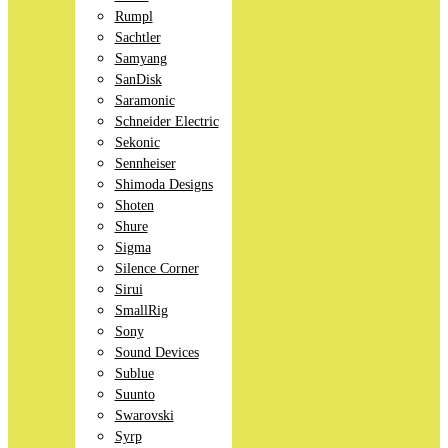
Rumpl
Sachtler
Samyang
SanDisk
Saramonic
Schneider Electric
Sekonic
Sennheiser
Shimoda Designs
Shoten
Shure
Sigma
Silence Corner
Sirui
SmallRig
Sony
Sound Devices
Sublue
Suunto
Swarovski
Syrp