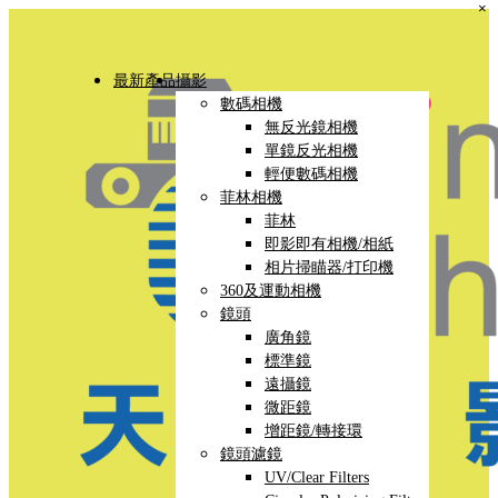
×
最新產品
攝影
數碼相機
無反光鏡相機
單鏡反光相機
輕便數碼相機
菲林相機
菲林
即影即有相機/相紙
相片掃瞄器/打印機
360及運動相機
鏡頭
廣角鏡
標準鏡
遠攝鏡
微距鏡
增距鏡/轉接環
鏡頭濾鏡
UV/Clear Filters