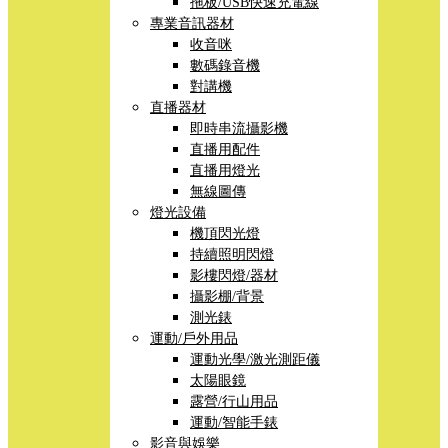
拖板/USB快速充電線
專業音訊器材
收音咪
數碼錄音機
對講機
直播器材
即時串流攝影機
直播用配件
直播用燈光
無線圖傳
燈光設備
機頂閃光燈
持續照明閃燈
影樓閃燈/器材
攝影棚/背景
測光錶
運動/戶外用品
運動光學/激光測距儀
太陽眼鏡
露營/行山用品
運動/智能手錶
影音與娛樂