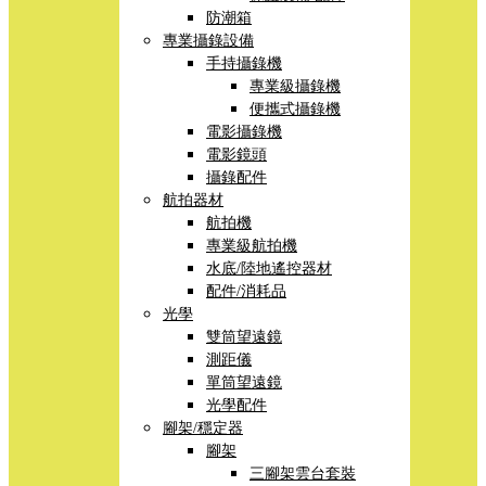
防潮箱
專業攝錄設備
手持攝錄機
專業級攝錄機
便攜式攝錄機
電影攝錄機
電影鏡頭
攝錄配件
航拍器材
航拍機
專業級航拍機
水底/陸地遙控器材
配件/消耗品
光學
雙筒望遠鏡
測距儀
單筒望遠鏡
光學配件
腳架/穩定器
腳架
三腳架雲台套裝