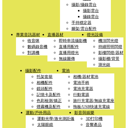
攝影/攝錄雲台
攝影雲台
攝錄雲台
手持穩定器
腳架/雲台配件
專業音訊器材
直播器材
燈光設備
收音咪
即時串流攝影機
機頂閃光燈
數碼錄音機
直播用配件
持續照明閃燈
對講機
直播用燈光
影樓閃燈/器材
無線圖傳
攝影棚/背景
測光錶
攝影配件
電池
托架套籠
相機/器材電池
相機配件
電池手柄
鏡頭配件
電池充電器
記憶卡及配件
行動電源
色彩檢測/矯正
旅行充電器/無線充電座
煙霧機及配件
拖板/USB快速充電線
運動/戶外用品
影音與娛樂
運動光學/激光測距儀
3D打印機
太陽眼鏡
音響產品