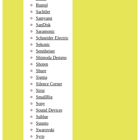
Rumpl
Sachtler
Samyang
SanDisk
Saramonic
Schneider Electric
Sekonic
Sennheiser
Shimoda Designs
Shoten
Shure
Sigma
Silence Corner
Sirui
SmallRig
Sony
Sound Devices
Sublue
Suunto
Swarovski
Syrp