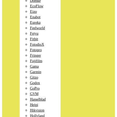
Domke
EcoFlow
Eizo
Enabot
Eureka
Feelworld
Feiyu
Fitbit
FotodioX
Fotopro
Fringer
Fujifilm
Gama
Garmin
Gitzo
Godox
GoPro
GVM
Hasselblad
Heipi
Hikvision
Hollyland