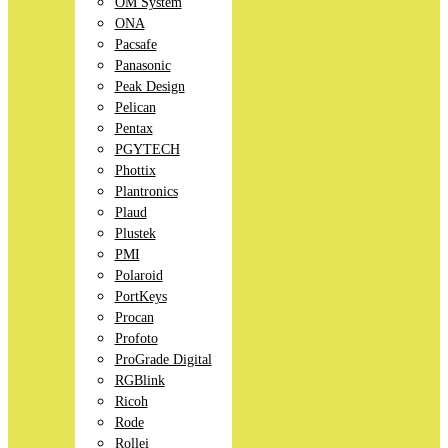
OM System
ONA
Pacsafe
Panasonic
Peak Design
Pelican
Pentax
PGYTECH
Phottix
Plantronics
Plaud
Plustek
PMI
Polaroid
PortKeys
Procan
Profoto
ProGrade Digital
RGBlink
Ricoh
Rode
Rollei