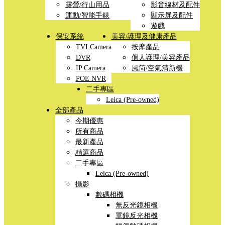
露營/行山用品
影音線材及配件
運動/智能手錶
顯示屏及配件
遊戲
保安系統
美容/護理及健康產品
TVI Camera
按摩產品
DVR
個人護理/美容產品
IP Camera
風筒/空氣清新機
POE NVR
二手專區
Leica (Pre-owned)
全部產品
今期優惠
所有商品
最新產品
精選商品
二手專區
Leica (Pre-owned)
攝影
數碼相機
無反光鏡相機
單鏡反光相機