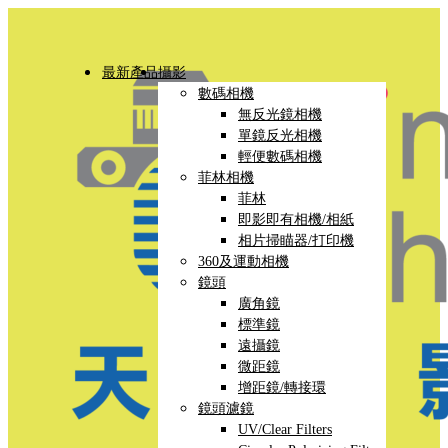
最新產品
攝影
數碼相機
無反光鏡相機
單鏡反光相機
輕便數碼相機
菲林相機
菲林
即影即有相機/相紙
相片掃瞄器/打印機
360及運動相機
鏡頭
廣角鏡
標準鏡
遠攝鏡
微距鏡
增距鏡/轉接環
鏡頭濾鏡
UV/Clear Filters