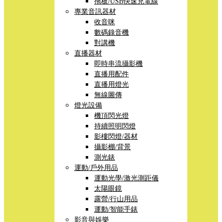
拖板/USB快速充電線
專業音訊器材
收音咪
數碼錄音機
對講機
直播器材
即時串流攝影機
直播用配件
直播用燈光
無線圖傳
燈光設備
機頂閃光燈
持續照明閃燈
影樓閃燈/器材
攝影棚/背景
測光錶
運動/戶外用品
運動光學/激光測距儀
太陽眼鏡
露營/行山用品
運動/智能手錶
影音與娛樂