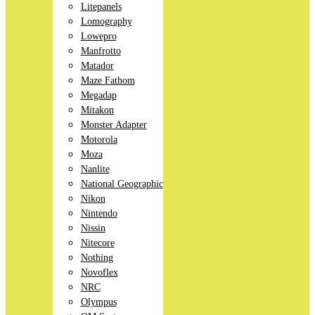
Litepanels
Lomography
Lowepro
Manfrotto
Matador
Maze Fathom
Megadap
Mitakon
Monster Adapter
Motorola
Moza
Nanlite
National Geographic
Nikon
Nintendo
Nissin
Nitecore
Nothing
Novoflex
NRC
Olympus