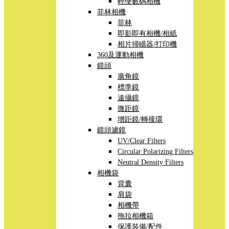
輕便數碼相機
菲林相機
菲林
即影即有相機/相紙
相片掃瞄器/打印機
360及運動相機
鏡頭
廣角鏡
標準鏡
遠攝鏡
微距鏡
增距鏡/轉接環
鏡頭濾鏡
UV/Clear Filters
Circular Polarizing Filters
Neutral Density Filters
相機袋
背囊
肩袋
相機帶
拖拉相機箱
保護裝備/配件