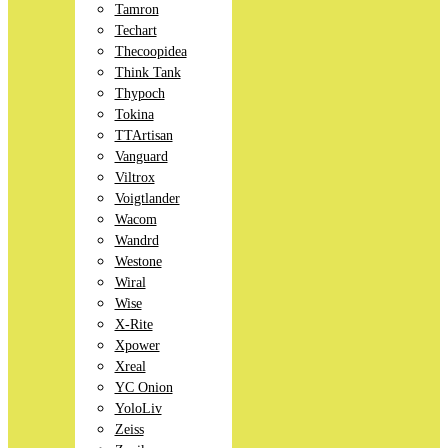
Tamron
Techart
Thecoopidea
Think Tank
Thypoch
Tokina
TTArtisan
Vanguard
Viltrox
Voigtlander
Wacom
Wandrd
Westone
Wiral
Wise
X-Rite
Xpower
Xreal
YC Onion
YoloLiv
Zeiss