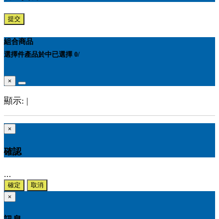
提交
組合商品
選擇
件產品於
中
已選擇
0
/
×
顯示:
|
×
確認
...
確定
取消
×