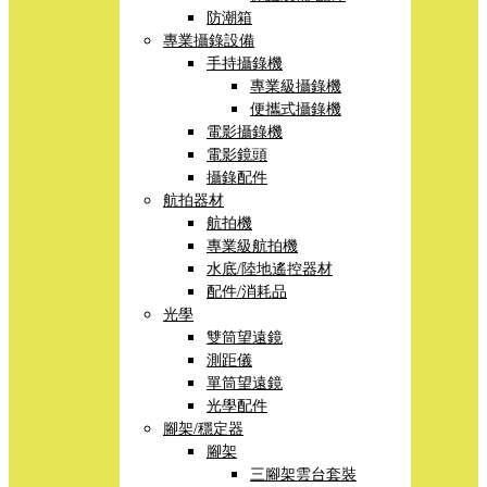
防潮箱
專業攝錄設備
手持攝錄機
專業級攝錄機
便攜式攝錄機
電影攝錄機
電影鏡頭
攝錄配件
航拍器材
航拍機
專業級航拍機
水底/陸地遙控器材
配件/消耗品
光學
雙筒望遠鏡
測距儀
單筒望遠鏡
光學配件
腳架/穩定器
腳架
三腳架雲台套裝