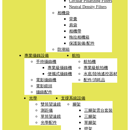
Circular Polarizing Filters
Neutral Density Filters
相機袋
背囊
肩袋
相機帶
拖拉相機箱
保護裝備/配件
防潮箱
專業攝錄設備
航拍
手持攝錄機
航拍機
專業級攝錄機
專業級航拍機
便攜式攝錄機
水底/陸地遙控器材
電影攝錄機
配件/消耗品
電影鏡頭
攝錄配件
光學
支撐系統設備
雙筒望遠鏡
腳架
測距儀
三腳架雲台套裝
單筒望遠鏡
三腳架
光學配件
單腳架
燈架