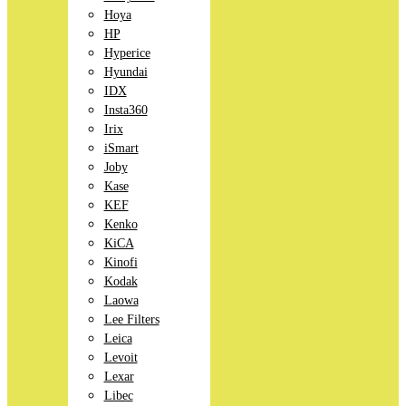
Hoya
HP
Hyperice
Hyundai
IDX
Insta360
Irix
iSmart
Joby
Kase
KEF
Kenko
KiCA
Kinofi
Kodak
Laowa
Lee Filters
Leica
Levoit
Lexar
Libec