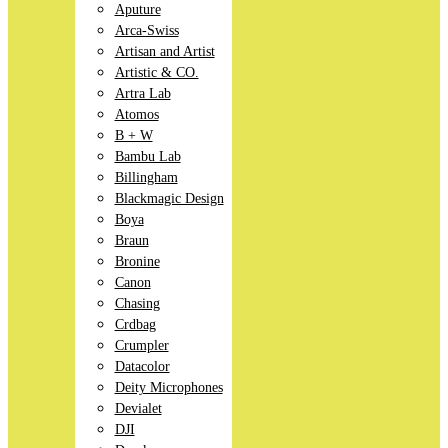
Aputure
Arca-Swiss
Artisan and Artist
Artistic & CO.
Artra Lab
Atomos
B + W
Bambu Lab
Billingham
Blackmagic Design
Boya
Braun
Bronine
Canon
Chasing
Crdbag
Crumpler
Datacolor
Deity Microphones
Devialet
DJI