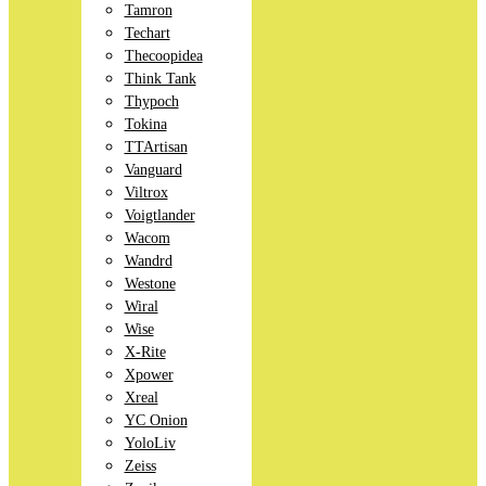
Tamron
Techart
Thecoopidea
Think Tank
Thypoch
Tokina
TTArtisan
Vanguard
Viltrox
Voigtlander
Wacom
Wandrd
Westone
Wiral
Wise
X-Rite
Xpower
Xreal
YC Onion
YoloLiv
Zeiss