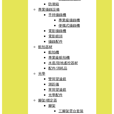
防潮箱
專業攝錄設備
手持攝錄機
專業級攝錄機
便攜式攝錄機
電影攝錄機
電影鏡頭
攝錄配件
航拍器材
航拍機
專業級航拍機
水底/陸地遙控器材
配件/消耗品
光學
雙筒望遠鏡
測距儀
單筒望遠鏡
光學配件
腳架/穩定器
腳架
三腳架雲台套裝