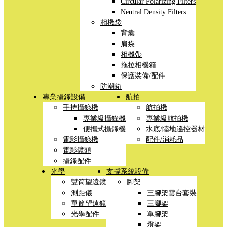
Circular Polarizing Filters
Neutral Density Filters
相機袋
背囊
肩袋
相機帶
拖拉相機箱
保護裝備/配件
防潮箱
專業攝錄設備
航拍
手持攝錄機
航拍機
專業級攝錄機
專業級航拍機
便攜式攝錄機
水底/陸地遙控器材
電影攝錄機
配件/消耗品
電影鏡頭
攝錄配件
光學
支撐系統設備
雙筒望遠鏡
腳架
測距儀
三腳架雲台套裝
單筒望遠鏡
三腳架
光學配件
單腳架
燈架