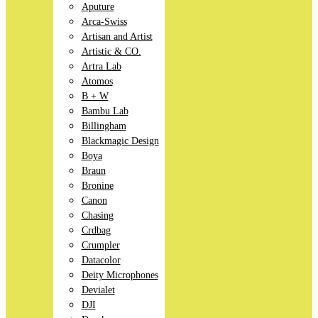
Aputure
Arca-Swiss
Artisan and Artist
Artistic & CO.
Artra Lab
Atomos
B + W
Bambu Lab
Billingham
Blackmagic Design
Boya
Braun
Bronine
Canon
Chasing
Crdbag
Crumpler
Datacolor
Deity Microphones
Devialet
DJI