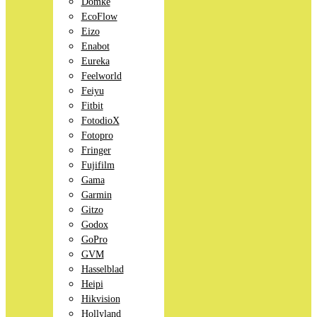
Domke
EcoFlow
Eizo
Enabot
Eureka
Feelworld
Feiyu
Fitbit
FotodioX
Fotopro
Fringer
Fujifilm
Gama
Garmin
Gitzo
Godox
GoPro
GVM
Hasselblad
Heipi
Hikvision
Hollyland