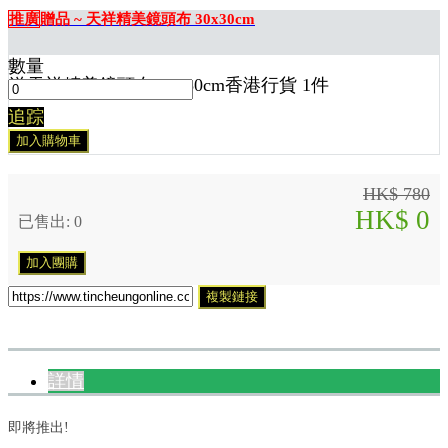
推廣
贈品 ~ 天祥精美鏡頭布 30x30cm
數量
送
天祥精美鏡頭布 30x30cm香港行貨 1
件
追踪
加入購物車
HK$ 780
HK$ 0
已售出: 0
加入團購
複製鏈接
詳情
即將推出!