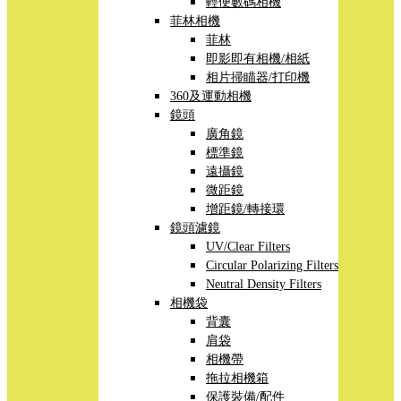
輕便數碼相機
菲林相機
菲林
即影即有相機/相紙
相片掃瞄器/打印機
360及運動相機
鏡頭
廣角鏡
標準鏡
遠攝鏡
微距鏡
增距鏡/轉接環
鏡頭濾鏡
UV/Clear Filters
Circular Polarizing Filters
Neutral Density Filters
相機袋
背囊
肩袋
相機帶
拖拉相機箱
保護裝備/配件