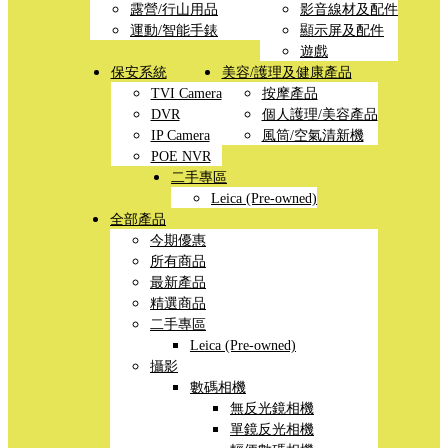
露營/行山用品
影音線材及配件
運動/智能手錶
顯示屏及配件
遊戲
保安系統
美容/護理及健康產品
TVI Camera
按摩產品
DVR
個人護理/美容產品
IP Camera
風筒/空氣清新機
POE NVR
二手專區
Leica (Pre-owned)
全部產品
今期優惠
所有商品
最新產品
精選商品
二手專區
Leica (Pre-owned)
攝影
數碼相機
無反光鏡相機
單鏡反光相機