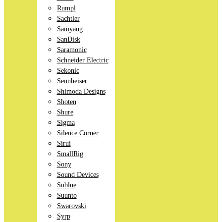
Rumpl
Sachtler
Samyang
SanDisk
Saramonic
Schneider Electric
Sekonic
Sennheiser
Shimoda Designs
Shoten
Shure
Sigma
Silence Corner
Sirui
SmallRig
Sony
Sound Devices
Sublue
Suunto
Swarovski
Syrp