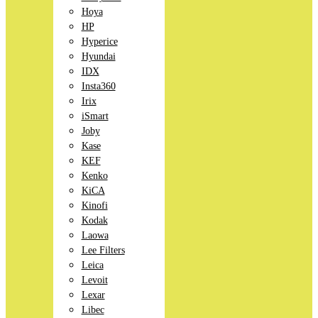
Hoya
HP
Hyperice
Hyundai
IDX
Insta360
Irix
iSmart
Joby
Kase
KEF
Kenko
KiCA
Kinofi
Kodak
Laowa
Lee Filters
Leica
Levoit
Lexar
Libec