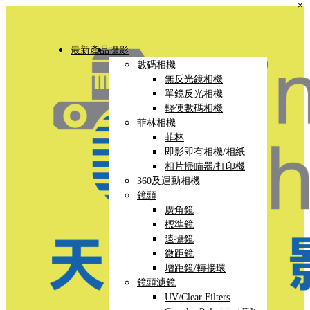
×
最新產品
攝影
數碼相機
無反光鏡相機
單鏡反光相機
輕便數碼相機
菲林相機
菲林
即影即有相機/相紙
相片掃瞄器/打印機
360及運動相機
鏡頭
廣角鏡
標準鏡
遠攝鏡
微距鏡
增距鏡/轉接環
鏡頭濾鏡
UV/Clear Filters