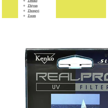
Zeniko
Zhiyun
Zhongyi
Zoom