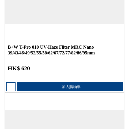
B+W T-Pro 010 UV-Haze Filter MRC Nano
39/43/46/49/52/55/58/62/67/72/77/82/86/95mm
HK$ 620
加入購物車