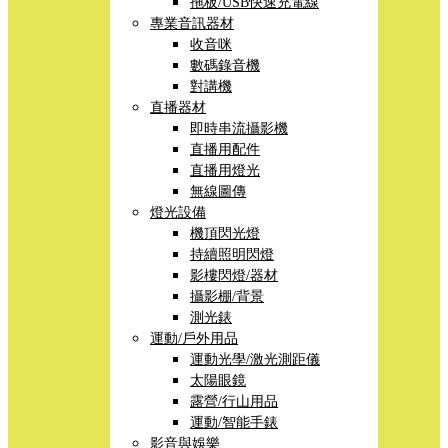
拖板/USB快速充電線
專業音訊器材
收音咪
數碼錄音機
對講機
直播器材
即時串流攝影機
直播用配件
直播用燈光
無線圖傳
燈光設備
機頂閃光燈
持續照明閃燈
影樓閃燈/器材
攝影棚/背景
測光錶
運動/戶外用品
運動光學/激光測距儀
太陽眼鏡
露營/行山用品
運動/智能手錶
影音與娛樂