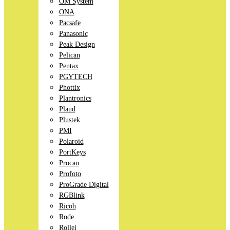
OM System
ONA
Pacsafe
Panasonic
Peak Design
Pelican
Pentax
PGYTECH
Phottix
Plantronics
Plaud
Plustek
PMI
Polaroid
PortKeys
Procan
Profoto
ProGrade Digital
RGBlink
Ricoh
Rode
Rollei