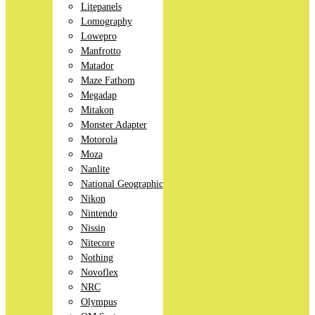
Litepanels
Lomography
Lowepro
Manfrotto
Matador
Maze Fathom
Megadap
Mitakon
Monster Adapter
Motorola
Moza
Nanlite
National Geographic
Nikon
Nintendo
Nissin
Nitecore
Nothing
Novoflex
NRC
Olympus