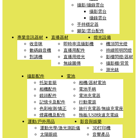
攝影/攝錄雲台
攝影雲台
攝錄雲台
手持穩定器
腳架/雲台配件
專業音訊器材
直播器材
燈光設備
收音咪
即時串流攝影機
機頂閃光燈
數碼錄音機
直播用配件
持續照明閃燈
對講機
直播用燈光
影樓閃燈/器材
無線圖傳
攝影棚/背景
測光錶
攝影配件
電池
托架套籠
相機/器材電池
相機配件
電池手柄
鏡頭配件
電池充電器
記憶卡及配件
行動電源
色彩檢測/矯正
旅行充電器/無線充電座
煙霧機及配件
拖板/USB快速充電線
運動/戶外用品
影音與娛樂
運動光學/激光測距儀
3D打印機
太陽眼鏡
音響產品