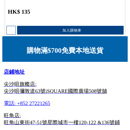
HK$ 135
加入購物車
購物滿$700免費本地送貨
店鋪地址
尖沙咀旗艦店:
尖沙咀彌敦道63號iSQUARE國際廣場508號舖
電話: +852 27221265
旺角店:
旺角山東街47-51號星際城市一樓120-122 &136號鋪