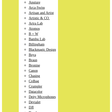
Aputure
Arca-Swiss
Artisan and Artist
Artistic & CO.
Artra Lab
Atomos
B + W
Bambu Lab
Billingham
Blackmagic Design
Boya
Braun
Bronine
Canon
Chasing
Crdbag
Crumpler
Datacolor
Deity Microphones
Devialet
DJI