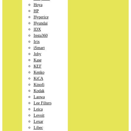
Hoya
HP
Hyperice
Hyundai
IDX
Insta360
Irix
iSmart
Joby
Kase
KEF
Kenko
KiCA
Kinofi
Kodak
Laowa
Lee Filters
Leica
Levoit
Lexar
Libec