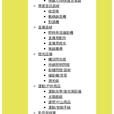
拖板/USB快速充電線
專業音訊器材
收音咪
數碼錄音機
對講機
直播器材
即時串流攝影機
直播用配件
直播用燈光
無線圖傳
燈光設備
機頂閃光燈
持續照明閃燈
影樓閃燈/器材
攝影棚/背景
測光錶
運動/戶外用品
運動光學/激光測距儀
太陽眼鏡
露營/行山用品
運動/智能手錶
影音與娛樂