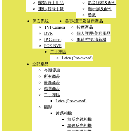
露營/行山用品
影音線材及配件
運動/智能手錶
顯示屏及配件
遊戲
保安系統
美容/護理及健康產品
TVI Camera
按摩產品
DVR
個人護理/美容產品
IP Camera
風筒/空氣清新機
POE NVR
二手專區
Leica (Pre-owned)
全部產品
今期優惠
所有商品
最新產品
精選商品
二手專區
Leica (Pre-owned)
攝影
數碼相機
無反光鏡相機
單鏡反光相機