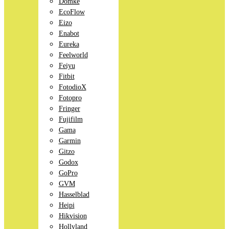
Domke
EcoFlow
Eizo
Enabot
Eureka
Feelworld
Feiyu
Fitbit
FotodioX
Fotopro
Fringer
Fujifilm
Gama
Garmin
Gitzo
Godox
GoPro
GVM
Hasselblad
Heipi
Hikvision
Hollyland