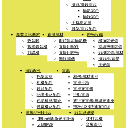
攝影/攝錄雲台
攝影雲台
攝錄雲台
手持穩定器
腳架/雲台配件
專業音訊器材
直播器材
燈光設備
收音咪
即時串流攝影機
機頂閃光燈
數碼錄音機
直播用配件
持續照明閃燈
對講機
直播用燈光
影樓閃燈/器材
無線圖傳
攝影棚/背景
測光錶
攝影配件
電池
托架套籠
相機/器材電池
相機配件
電池手柄
鏡頭配件
電池充電器
記憶卡及配件
行動電源
色彩檢測/矯正
旅行充電器/無線充電座
煙霧機及配件
拖板/USB快速充電線
運動/戶外用品
影音與娛樂
運動光學/激光測距儀
3D打印機
太陽眼鏡
音響產品