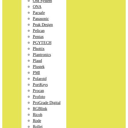
OM System
ONA
Pacsafe
Panasonic
Peak Design
Pelican
Pentax
PGYTECH
Phottix
Plantronics
Plaud
Plustek
PMI
Polaroid
PortKeys
Procan
Profoto
ProGrade Digital
RGBlink
Ricoh
Rode
Rollei