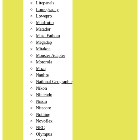
Litepanels
Lomography
Lowepro
Manfrotto
Matador
Maze Fathom
Megadap
Mitakon
Monster Adapter
Motorola
Moza
Nanlite
National Geographic
Nikon
Nintendo
Nissin
Nitecore
Nothing
Novoflex
NRC
Olympus