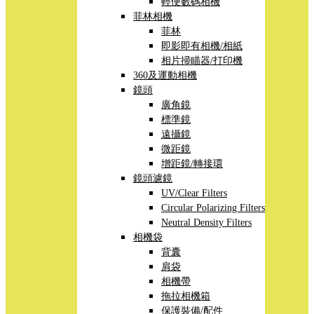
輕便數碼相機
菲林相機
菲林
即影即有相機/相紙
相片掃瞄器/打印機
360及運動相機
鏡頭
廣角鏡
標準鏡
遠攝鏡
微距鏡
增距鏡/轉接環
鏡頭濾鏡
UV/Clear Filters
Circular Polarizing Filters
Neutral Density Filters
相機袋
背囊
肩袋
相機帶
拖拉相機箱
保護裝備/配件