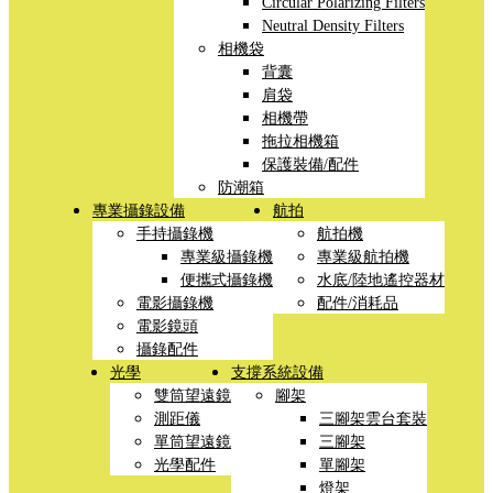
Circular Polarizing Filters
Neutral Density Filters
相機袋
背囊
肩袋
相機帶
拖拉相機箱
保護裝備/配件
防潮箱
專業攝錄設備
航拍
手持攝錄機
航拍機
專業級攝錄機
專業級航拍機
便攜式攝錄機
水底/陸地遙控器材
電影攝錄機
配件/消耗品
電影鏡頭
攝錄配件
光學
支撐系統設備
雙筒望遠鏡
腳架
測距儀
三腳架雲台套裝
單筒望遠鏡
三腳架
光學配件
單腳架
燈架