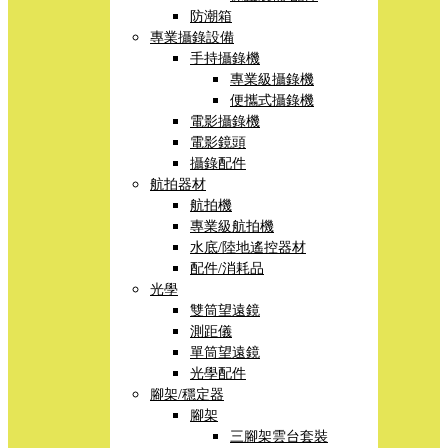
防潮箱
專業攝錄設備
手持攝錄機
專業級攝錄機
便攜式攝錄機
電影攝錄機
電影鏡頭
攝錄配件
航拍器材
航拍機
專業級航拍機
水底/陸地遙控器材
配件/消耗品
光學
雙筒望遠鏡
測距儀
單筒望遠鏡
光學配件
腳架/穩定器
腳架
三腳架雲台套裝