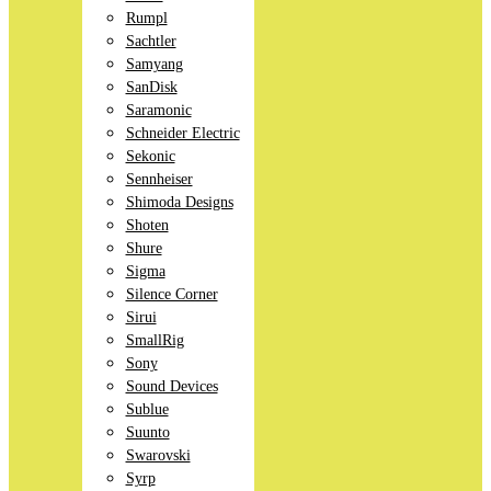
Rumpl
Sachtler
Samyang
SanDisk
Saramonic
Schneider Electric
Sekonic
Sennheiser
Shimoda Designs
Shoten
Shure
Sigma
Silence Corner
Sirui
SmallRig
Sony
Sound Devices
Sublue
Suunto
Swarovski
Syrp