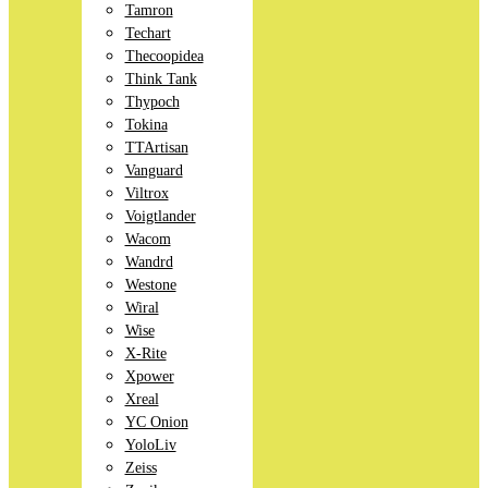
Tamron
Techart
Thecoopidea
Think Tank
Thypoch
Tokina
TTArtisan
Vanguard
Viltrox
Voigtlander
Wacom
Wandrd
Westone
Wiral
Wise
X-Rite
Xpower
Xreal
YC Onion
YoloLiv
Zeiss