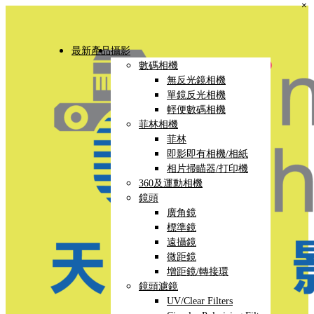
×
最新產品
攝影
數碼相機
無反光鏡相機
單鏡反光相機
輕便數碼相機
菲林相機
菲林
即影即有相機/相紙
相片掃瞄器/打印機
360及運動相機
鏡頭
廣角鏡
標準鏡
遠攝鏡
微距鏡
增距鏡/轉接環
鏡頭濾鏡
UV/Clear Filters